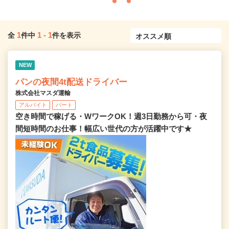
1
1
-
1
全
件中
件を表示
NEW
パンの夜間4t配送ドライバー
株式会社マスダ運輸
アルバイト
パート
空き時間で稼げる・WワークOK！週3日勤務から可・夜
間短時間のお仕事！幅広い世代の方が活躍中です★