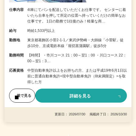
仕事内容
4t車にてパンを配送していただくお仕事です。 センターに着
いたら台車を押して所定の位置へ持っていくだけの簡単なお
仕事です。 1日の勤務で1往復のみ！軽量な商…
給与
時給1,533円以上
勤務地
東京都葛飾区小菅2-1-1／東武伊勢崎・大師線「小菅駅」徒
歩10分、京成電鉄本線「堀切菖蒲園駅」徒歩5分
勤務時間
【時間】 ・市川コース 21：00～翌1：00 ・川口コース 22：
00～翌1：3…
応募資格
中型自動車免許以上をお持ちの方、または平成19年6月1日以
前に普通自動車免許<現中型自動車免許（8t未満限定）>を取
得した方
詳細を見る
後で見る
更新日： 2026/07/30 掲載終了日： 2026/10/30