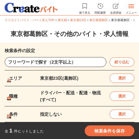
後で見る
閲覧履歴
会員登録
メニュー
クリエイトバイト・パート求人TOP
＞
東京都
＞
東京都23区
＞
東京都葛飾区
＞
東京都葛飾区・その
東京都葛飾区・その他のバイト・求人情報
検索条件の設定
絞り込む
エリア
東京都23区(葛飾区)
選択
ドライバー・配送・配達・物流
職種
選択
(すべて)
条件
指定しない
選択
1
検索条件を保存
全
件ヒットしました