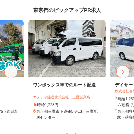
東京都のピックアップPR求人
ト
ワンボックス車でのルート配送
デイサー
株式会社春
エヌティ陸送株式会社 三鷹営業所
時給1,2
時給1,228円
ム勤務で月
75（西武新
東京都三鷹市下連雀5-9-13／三鷹配
東京都杉並
.
送センター
駅・荻窪