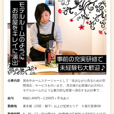
仕事内容
居住中ホームステージャーとして「住みながら売るための空
間演出」サービスを行います。 売主様のお部屋のお片付け、
モデルルームのような魅力的な部屋へ演出するお仕事で…
給与
時給1,400円～2,200円＋手当あり
勤務地
東京都（23区・都下）および近郊エリア ※直行直帰OK
勤務時間
9：30～17：00の間で4～6H勤務で応相談 ※月8日以上(土日