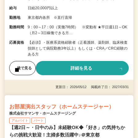
給与
日給20,000円以上
勤務地
東京都内各所 ※直行直帰
勤務時間
9：00～17：00（実働7時間） ※変動有 ★平日週1日～OK
（月2～3日稼働できる方…
応募資格
【必須】・医療系資格経験者（正看護師、薬剤師、臨床検査
技師として病院勤務3年以上）もしくは・CRA／CRC経験の
ある方
詳細を見る
後で見る
更新日： 2026/05/12 掲載終了日： 2027/03/31
お部屋演出スタッフ（ホームステージャー）
株式会社サマンサ・ホームステージング
アルバイト
パート
【週2日～・日中のみ】未経験OK◆「好き」の気持ちか
らの挑戦大歓迎！主婦多数活躍中♪＠東京都