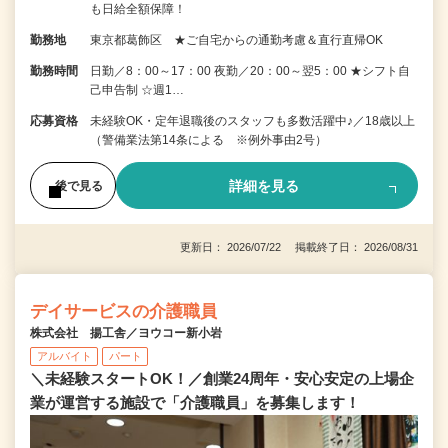
も日給全額保障！
勤務地
東京都葛飾区 ★ご自宅からの通勤考慮＆直行直帰OK
勤務時間
日勤／8：00～17：00 夜勤／20：00～翌5：00 ★シフト自
己申告制 ☆週1…
応募資格
未経験OK・定年退職後のスタッフも多数活躍中♪／18歳以上
（警備業法第14条による ※例外事由2号）
詳細を見る
後で見る
更新日： 2026/07/22 掲載終了日： 2026/08/31
デイサービスの介護職員
株式会社 揚工舎／ヨウコー新小岩
アルバイト
パート
＼未経験スタートOK！／創業24周年・安心安定の上場企
業が運営する施設で「介護職員」を募集します！