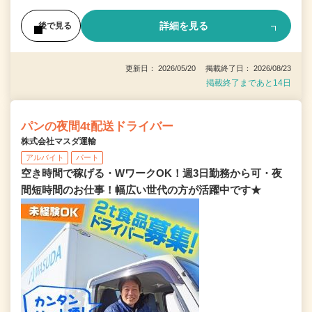
詳細を見る
後で見る
更新日： 2026/05/20 掲載終了日： 2026/08/23
掲載終了まであと14日
パンの夜間4t配送ドライバー
株式会社マスダ運輸
アルバイト
パート
空き時間で稼げる・WワークOK！週3日勤務から可・夜
間短時間のお仕事！幅広い世代の方が活躍中です★