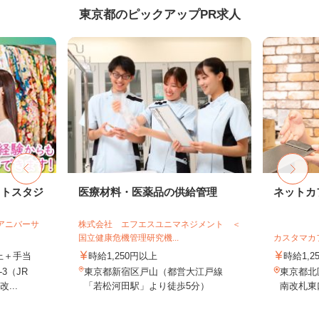
東京都のピックアップPR求人
ォトスタジ
医療材料・医薬品の供給管理
ネットカ
社アニバーサ
株式会社 エフエスユニマネジメント ＜
国立健康危機管理研究機...
カスタマカ
以上＋手当
時給1,250円以上
時給1,2
3（JR
東京都新宿区戸山（都営大江戸線
東京都北
...
「若松河田駅」より徒歩5分）
南改札東