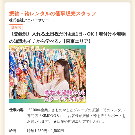
振袖・袴レンタルの催事販売スタッフ
株式会社アニバーサリー
登録制
《登録制》入れる土日祝だけ&週1日～OK！着付けや着物
の知識もイチから学べる♪【東京エリア】
仕事内容
「100年企業」きものやまとグループの 振袖・袴のレンタル
専門店『KIMONO＆』。 お客様が振袖・袴を選ぶサポートを
お願いします。 ★店舗や周辺エリアで行われ…
給与
時給1,230円～1,500円