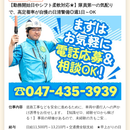
【勤務開始日やシフト柔軟対応★】隊員第一の気配り
で、高定着率が自慢の日清警備◎週1日～OK
仕事内容
道路工事などを安全に進めるために、車両や通行人への声か
け誘導をお任せします。 【知識ゼロ、経験ゼロから稼げ
る！】 事前の研修があるので、未経験の方もご安…
給与
日給11,500円～13,210円＋交通費全額支給 ★早上がりの日