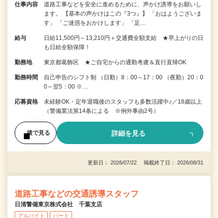
仕事内容
道路工事などを安全に進めるために、声かけ誘導をお願いし
ます。 【基本の声かけはこの『3つ』】 「おはようございま
す」 「ご迷惑をおかけします」 「足…
給与
日給11,500円～13,210円＋交通費全額支給 ★早上がりの日
も日給全額保障！
勤務地
東京都葛飾区 ★ご自宅からの通勤考慮＆直行直帰OK
勤務時間
自己申告のシフト制 （日勤）8：00～17：00 （夜勤）20：0
0～翌5：00 ※…
応募資格
未経験OK・定年退職後のスタッフも多数活躍中♪／18歳以上
（警備業法第14条による ※例外事由2号）
詳細を見る
後で見る
更新日： 2026/07/22 掲載終了日： 2026/08/31
道路工事などの交通誘導スタッフ
日清警備東京株式会社 千葉支店
アルバイト
パート