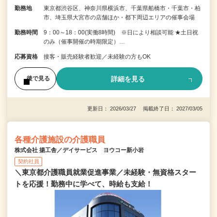
勤務地
東京都渋谷区、神奈川県横浜市、千葉県船橋市・千葉市・柏
市、埼玉県大宮市の店舗ほか・都下周辺エリアの催事会場
勤務時間
9：00～18：00(実働8時間) ※日により相談可能 ★土日祝
のみ（催事開催の時期限定）…
応募資格
接客・販売経験者歓迎／未経験の方もOK
詳細を見る
後で見る
更新日： 2026/03/27 掲載終了日： 2027/03/05
各種介護施設の介護職員
株式会社 揚工舎／デイサービス ヨウコー新小岩
契約社員
＼東京都介護職員就業促進事業／未経験・無資格スター
トを応援！勤務中に学べて、時給も支給！