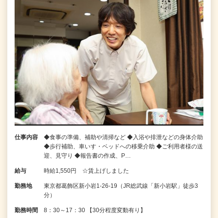
仕事内容
◆食事の準備、補助や清掃など ◆入浴や排泄などの身体介助
◆歩行補助、車いす・ベッドへの移乗介助 ◆ご利用者様の送
迎、見守り ◆報告書の作成、P…
給与
時給1,550円 ☆賃上げしました
勤務地
東京都葛飾区新小岩1-26-19（JR総武線「新小岩駅」徒歩3
分）
勤務時間
8：30～17：30 【30分程度変動有り】