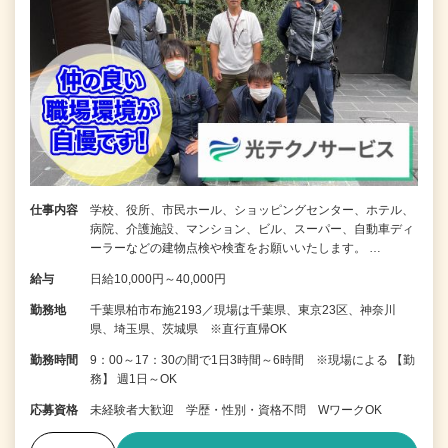
仕事内容
学校、役所、市民ホール、ショッピングセンター、ホテル、
病院、介護施設、マンション、ビル、スーパー、自動車ディ
ーラーなどの建物点検や検査をお願いいたします。 …
給与
日給10,000円～40,000円
勤務地
千葉県柏市布施2193／現場は千葉県、東京23区、神奈川
県、埼玉県、茨城県 ※直行直帰OK
勤務時間
9：00～17：30の間で1日3時間～6時間 ※現場による 【勤
務】 週1日～OK
応募資格
未経験者大歓迎 学歴・性別・資格不問 WワークOK