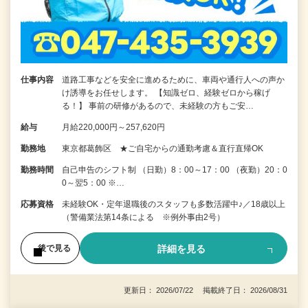
仕事内容
道路工事などを安全に進めるために、車両や通行人への声か
け誘導をお任せします。 【知識ゼロ、経験ゼロから稼げ
る！】 事前の研修があるので、未経験の方もご安…
給与
月給220,000円～257,620円
勤務地
東京都葛飾区 ★ご自宅からの通勤考慮＆直行直帰OK
勤務時間
自己申告のシフト制 （日勤）8：00～17：00 （夜勤）20：0
0～翌5：00 ※…
応募資格
未経験OK・定年退職後のスタッフも多数活躍中♪／18歳以上
（警備業法第14条による ※例外事由2号）
詳細を見る
後で見る
更新日： 2026/07/22 掲載終了日： 2026/08/31