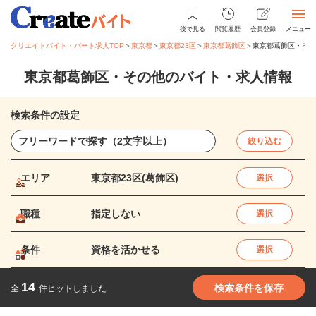
後で見る
閲覧履歴
会員登録
メニュー
クリエイトバイト・パート求人TOP
＞
東京都
＞
東京都23区
＞
東京都葛飾区
＞
東京都葛飾区・その
東京都葛飾区・その他のバイト・求人情報
検索条件の設定
絞り込む
エリア
東京都23区(葛飾区)
選択
職種
指定しない
選択
条件
資格を活かせる
選択
14
検索条件を保存
全
件ヒットしました