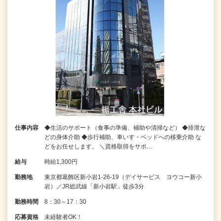
仕事内容
◆生活のサポート（食事の準備、補助や清掃など） ◆排泄な
どの身体介助 ◆歩行補助、車いす・ベッドへの移乗介助 な
どをお任せします。 ＼資格取得をサポ…
給与
時給1,300円
勤務地
東京都葛飾区新小岩1-26-19（デイサービス ヨウコー新小
岩）／JR総武線「新小岩駅」徒歩3分
勤務時間
8：30～17：30
応募資格
未経験者OK！