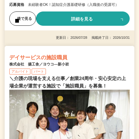
応募資格
未経験者OK！認知症介護基礎研修（入職後の受講可）
詳細を見る
後で見る
更新日： 2026/07/28 掲載終了日： 2026/10/31
デイサービスの施設職員
株式会社 揚工舎／ヨウコ―新小岩
アルバイト
パート
＼介護の現場を支える仕事／創業24周年・安心安定の上
場企業が運営する施設で「施設職員」を募集！