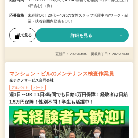
4日含む) （例） ・…
応募資格
未経験OK！20代～40代の女性スタッフ活躍中♪Wワーク・副
業・扶養範囲内勤務もOK！
詳細を見る
後で見る
更新日： 2026/03/04 掲載終了日： 2026/09/30
マンション・ビルのメンテナンス検査作業員
光テクノサービス合同会社
アルバイト
パート
週1日～OK！1日3時間でも日給1万円保障！経験者は日給
1.5万円保障！性別不問！学生も活躍中！