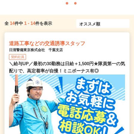
14
1
-
14
全
件中
件を表示
道路工事などの交通誘導スタッフ
日清警備東京株式会社 千葉支店
契約社員
＼給与UP／最初の30勤務は日給＋1,500円★隊員第一の気
配りで、高定着率が自慢！ミニボーナス有◎