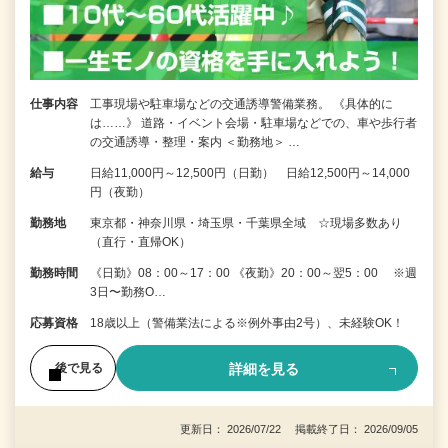
仕事内容
工事現場や駐車場などの交通誘導警備業務。 《具体的に
は……》 道路・イベント会場・駐車場などでの、車や歩行者
の交通誘導・整理・案内 ＜勤務地＞ …
給与
日給11,000円～12,500円（日勤） 日給12,500円～14,000
円（夜勤）
勤務地
東京都・神奈川県・埼玉県・千葉県全域 ☆現場多数あり
（直行・直帰OK）
勤務時間
《日勤》08：00～17：00 《夜勤》20：00～翌5：00 ※週
3日〜勤務O…
応募資格
18歳以上（警備業法による※例外事由2号）、未経験OK！
詳細を見る
後で見る
更新日： 2026/07/22 掲載終了日： 2026/09/05