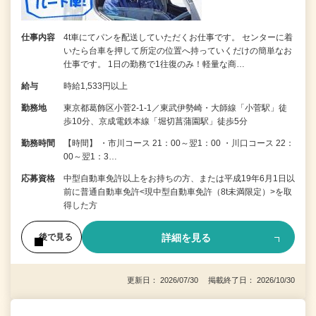
仕事内容
4t車にてパンを配送していただくお仕事です。 センターに着
いたら台車を押して所定の位置へ持っていくだけの簡単なお
仕事です。 1日の勤務で1往復のみ！軽量な商…
給与
時給1,533円以上
勤務地
東京都葛飾区小菅2-1-1／東武伊勢崎・大師線「小菅駅」徒
歩10分、京成電鉄本線「堀切菖蒲園駅」徒歩5分
勤務時間
【時間】 ・市川コース 21：00～翌1：00 ・川口コース 22：
00～翌1：3…
応募資格
中型自動車免許以上をお持ちの方、または平成19年6月1日以
前に普通自動車免許<現中型自動車免許（8t未満限定）>を取
得した方
詳細を見る
後で見る
更新日： 2026/07/30 掲載終了日： 2026/10/30