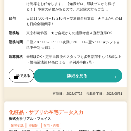
け誘導をお任せします。 【知識ゼロ、経験ゼロから稼げ
る！】 事前の研修があるので、未経験の方もご安…
給与
日給11,500円～13,210円＋交通費全額支給 ★早上がりの日
も日給全額保障！
勤務地
東京都葛飾区 ★ご自宅からの通勤考慮＆直行直帰OK
勤務時間
日勤／8：00～17：00 夜勤／20：00～翌5：00 ★シフト自
己申告制 ☆週1…
応募資格
未経験OK・定年退職後のスタッフも多数活躍中♪／18歳以上
（警備業法第14条による ※例外事由2号）
詳細を見る
後で見る
更新日： 2026/07/22 掲載終了日： 2026/08/31
化粧品・サプリの在宅データ入力
株式会社リアル・フェイス
業務委託
登録制
在宅・内職