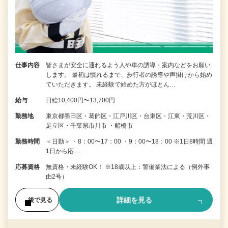
仕事内容
皆さまが安全に通れるよう人や車の誘導・案内などをお願い
します。 最初は慣れるまで、歩行者の誘導や声掛けから始め
ていただきます。 未経験で始めた方がほとん…
給与
日給10,400円〜13,700円
勤務地
東京都墨田区・葛飾区・江戸川区・台東区・江東・荒川区・
足立区・千葉県市川市 ・船橋市
勤務時間
＜日勤＞ ・8：00〜17：00 ・9：00〜18：00 ※1日8時間 週
1日から応…
応募資格
無資格・未経験OK！ ※18歳以上：警備業法による（例外事
由2号）
詳細を見る
後で見る