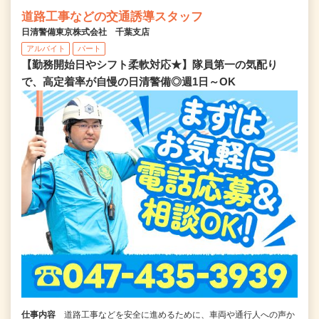
道路工事などの交通誘導スタッフ
日清警備東京株式会社 千葉支店
アルバイト
パート
【勤務開始日やシフト柔軟対応★】隊員第一の気配り
で、高定着率が自慢の日清警備◎週1日～OK
仕事内容
道路工事などを安全に進めるために、車両や通行人への声か