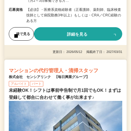
（月2～3日稼働できる方…
応募資格
【必須】・医療系資格経験者（正看護師、薬剤師、臨床検査
技師として病院勤務3年以上）もしくは・CRA／CRC経験の
ある方
詳細を見る
後で見る
更新日： 2026/05/12 掲載終了日： 2027/03/31
マンションの代行管理人・清掃スタッフ
株式会社 センシアリンク 【毎日興業グループ】
アルバイト
パート
未経験OK！シフトは事前申告制で月1回でもOK！まずは
登録して都合に合わせて働く事が出来ます♪