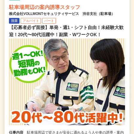
駐車場周辺の案内誘導スタッフ
株式会社VOLLMONTセキュリティサービス 渋谷支社（駐車場）
注目
アルバイト
パート
【応募者必ず面接】単発・週1・シフト自由！未経験大歓
迎！20代〜80代活躍中！副業・WワークOK！
仕事内容
駐車場周辺で皆さまが安全に通れるよう人や車の誘導・案内