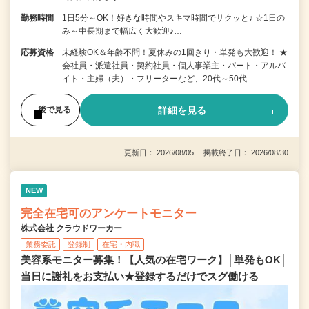
勤務時間
1日5分～OK！好きな時間やスキマ時間でサクッと♪ ☆1日の
み～中長期まで幅広く大歓迎♪…
応募資格
未経験OK＆年齢不問！夏休みの1回きり・単発も大歓迎！ ★
会社員・派遣社員・契約社員・個人事業主・パート・アルバ
イト・主婦（夫）・フリーターなど、20代～50代…
詳細を見る
後で見る
更新日： 2026/08/05 掲載終了日： 2026/08/30
NEW
完全在宅可のアンケートモニター
株式会社 クラウドワーカー
業務委託
登録制
在宅・内職
美容系モニター募集！【人気の在宅ワーク】│単発もOK│
当日に謝礼をお支払い★登録するだけでスグ働ける