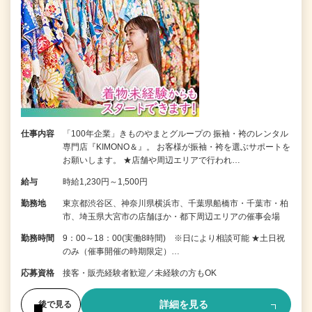
仕事内容
「100年企業」きものやまとグループの 振袖・袴のレンタル
専門店『KIMONO＆』。 お客様が振袖・袴を選ぶサポートを
お願いします。 ★店舗や周辺エリアで行われ…
給与
時給1,230円～1,500円
勤務地
東京都渋谷区、神奈川県横浜市、千葉県船橋市・千葉市・柏
市、埼玉県大宮市の店舗ほか・都下周辺エリアの催事会場
勤務時間
9：00～18：00(実働8時間) ※日により相談可能 ★土日祝
のみ（催事開催の時期限定）…
応募資格
接客・販売経験者歓迎／未経験の方もOK
詳細を見る
後で見る