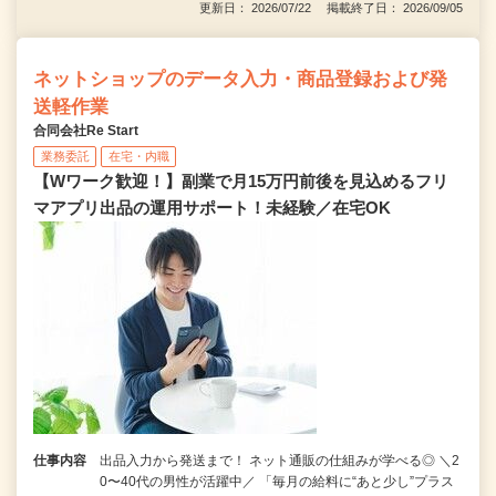
更新日： 2026/07/22 掲載終了日： 2026/09/05
ネットショップのデータ入力・商品登録および発
送軽作業
合同会社Re Start
業務委託
在宅・内職
【Wワーク歓迎！】副業で月15万円前後を見込めるフリ
マアプリ出品の運用サポート！未経験／在宅OK
仕事内容
出品入力から発送まで！ ネット通販の仕組みが学べる◎ ＼2
0〜40代の男性が活躍中／ 「毎月の給料に“あと少し”プラス