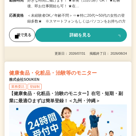
勤務時間
好きな時間に働けます！ ★単発（1日のみ）OK！ ★応募
後、即お仕事開始も可！ ★在…
応募資格
＜未経験者OK／年齢不問＞⇒★特に20代〜50代の女性の登
録多数★ ※スマートフォンもしくはパソコンをお持ちの方
詳細を見る
後で見る
更新日： 2026/07/31 掲載終了日： 2026/08/24
健康食品・化粧品・治験等のモニター
株式会社SOUKEN
業務委託
登録制
【健康食品・化粧品・治験のモニター】在宅・短期・副
業に最適◎まずは簡単登録！＜九州・沖縄＞