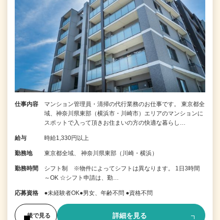
仕事内容
マンション管理員・清掃の代行業務のお仕事です。 東京都全
域、神奈川県東部（横浜市・川崎市）エリアのマンションに
スポットで入って頂きお住まいの方の快適な暮らし…
給与
時給1,330円以上
勤務地
東京都全域、 神奈川県東部（川崎・横浜）
勤務時間
シフト制 ※物件によってシフトは異なります。 1日3時間
～OK ☆シフト申請は、勤…
応募資格
●未経験者OK●男女、年齢不問 ●資格不問
詳細を見る
後で見る