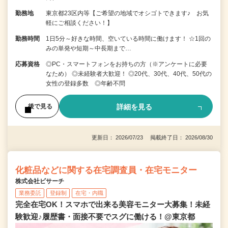
勤務地
東京都23区内等【ご希望の地域でオシゴトできます♪ お気
軽にご相談ください！】
勤務時間
1日5分～好きな時間、空いている時間に働けます！ ☆1回の
みの単発や短期～中長期まで…
応募資格
◎PC・スマートフォンをお持ちの方（※アンケートに必要
なため） ◎未経験者大歓迎！ ◎20代、30代、40代、50代の
女性の登録多数 ◎年齢不問
詳細を見る
後で見る
更新日： 2026/07/23 掲載終了日： 2026/08/30
化粧品などに関する在宅調査員・在宅モニター
株式会社ビサーチ
業務委託
登録制
在宅・内職
完全在宅OK！スマホで出来る美容モニター大募集！未経
験歓迎♪履歴書・面接不要でスグに働ける！@東京都