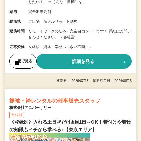
したい！」 ⇒そんな〈目標〉を…
給与
完全出来高制
勤務地
ご自宅 ※フルリモート勤務
勤務時間
リモートワークのため、完全自由シフトです！ 詳細はお問い
合わせください。 ＜会社営…
応募資格
＼経験・資格・学歴いっさい不問！／
詳細を見る
後で見る
更新日： 2026/07/17 掲載終了日： 2026/08/26
振袖・袴レンタルの催事販売スタッフ
株式会社アニバーサリー
登録制
《登録制》入れる土日祝だけ&週1日～OK！着付けや着物
の知識もイチから学べる♪【東京エリア】