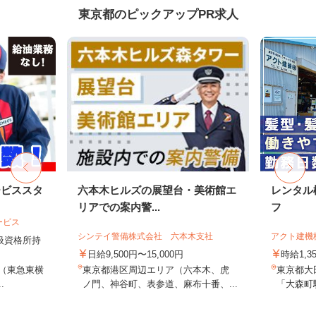
東京都のピックアップPR求人
ービススタ
六本木ヒルズの展望台・美術館エ
レンタル
リアでの案内警...
フ
ービス
シンテイ警備株式会社 六本木支社
アクト建機
取扱資格所持
日給9,500円〜15,000円
時給1,
9（東急東横
東京都港区周辺エリア（六本木、虎
東京都大田
.
ノ門、神谷町、表参道、麻布十番、...
「大森町駅