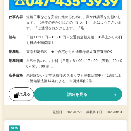
仕事内容
道路工事などを安全に進めるために、声かけ誘導をお願いし
ます。 【基本の声かけはこの『3つ』】 「おはようございま
す」 「ご迷惑をおかけします」 「足…
給与
日給11,500円～13,210円＋交通費全額支給 ★早上がりの日
も日給全額保障！
勤務地
東京都葛飾区 ★ご自宅からの通勤考慮＆直行直帰OK
勤務時間
自己申告のシフト制 （日勤）8：00～17：00 （夜勤）20：0
0～翌5：00 ※…
応募資格
未経験OK・定年退職後のスタッフも多数活躍中♪／18歳以上
（警備業法第14条による ※例外事由2号）
詳細を見る
後で見る
更新日： 2026/07/22 掲載終了日： 2026/08/31
NEW