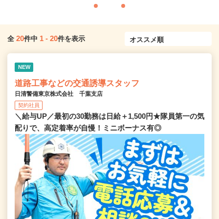
20
1
-
20
全
件中
件を表示
NEW
道路工事などの交通誘導スタッフ
日清警備東京株式会社 千葉支店
契約社員
＼給与UP／最初の30勤務は日給＋1,500円★隊員第一の気
配りで、高定着率が自慢！ミニボーナス有◎