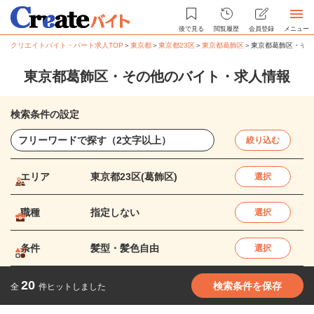
後で見る
閲覧履歴
会員登録
メニュー
クリエイトバイト・パート求人TOP
＞
東京都
＞
東京都23区
＞
東京都葛飾区
＞
東京都葛飾区・その
東京都葛飾区・その他のバイト・求人情報
検索条件の設定
絞り込む
エリア
東京都23区(葛飾区)
選択
職種
指定しない
選択
条件
髪型・髪色自由
選択
20
検索条件を保存
全
件ヒットしました