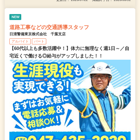
NEW
道路工事などの交通誘導スタッフ
日清警備東京株式会社 千葉支店
アルバイト
パート
【60代以上も多数活躍中！】体力に無理なく週1日～／自
宅近くで働ける◎給与がアップしました！！