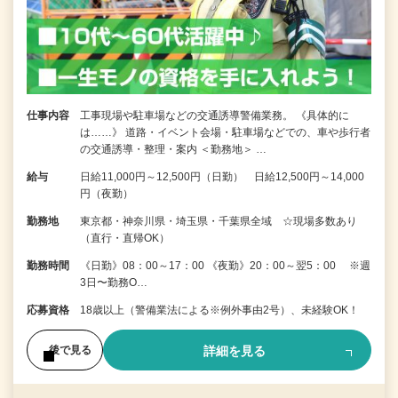
仕事内容
工事現場や駐車場などの交通誘導警備業務。 《具体的に
は……》 道路・イベント会場・駐車場などでの、車や歩行者
の交通誘導・整理・案内 ＜勤務地＞ …
給与
日給11,000円～12,500円（日勤） 日給12,500円～14,000
円（夜勤）
勤務地
東京都・神奈川県・埼玉県・千葉県全域 ☆現場多数あり
（直行・直帰OK）
勤務時間
《日勤》08：00～17：00 《夜勤》20：00～翌5：00 ※週
3日〜勤務O…
応募資格
18歳以上（警備業法による※例外事由2号）、未経験OK！
詳細を見る
後で見る