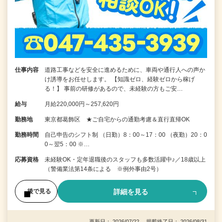
仕事内容
道路工事などを安全に進めるために、車両や通行人への声か
け誘導をお任せします。 【知識ゼロ、経験ゼロから稼げ
る！】 事前の研修があるので、未経験の方もご安…
給与
月給220,000円～257,620円
勤務地
東京都葛飾区 ★ご自宅からの通勤考慮＆直行直帰OK
勤務時間
自己申告のシフト制 （日勤）8：00～17：00 （夜勤）20：0
0～翌5：00 ※…
応募資格
未経験OK・定年退職後のスタッフも多数活躍中♪／18歳以上
（警備業法第14条による ※例外事由2号）
詳細を見る
後で見る
更新日： 2026/07/22 掲載終了日： 2026/08/31