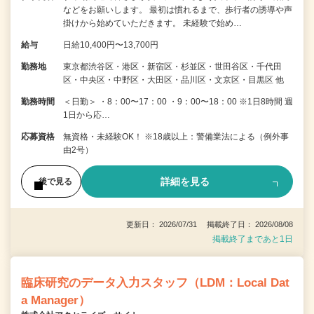
などをお願いします。 最初は慣れるまで、歩行者の誘導や声
掛けから始めていただきます。 未経験で始め…
給与
日給10,400円〜13,700円
勤務地
東京都渋谷区・港区・新宿区・杉並区・世田谷区・千代田
区・中央区・中野区・大田区・品川区・文京区・目黒区 他
勤務時間
＜日勤＞ ・8：00〜17：00 ・9：00〜18：00 ※1日8時間 週
1日から応…
応募資格
無資格・未経験OK！ ※18歳以上：警備業法による（例外事
由2号）
詳細を見る
後で見る
更新日： 2026/07/31 掲載終了日： 2026/08/08
掲載終了まであと1日
臨床研究のデータ入力スタッフ（LDM：Local Dat
a Manager）