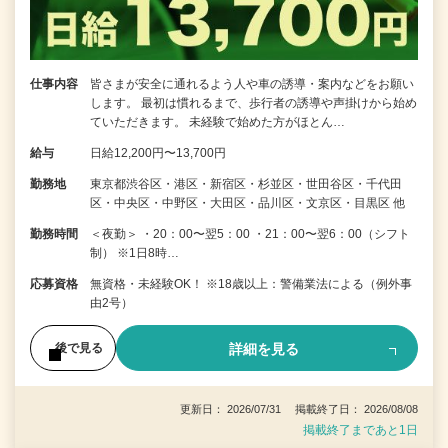
仕事内容
皆さまが安全に通れるよう人や車の誘導・案内などをお願い
します。 最初は慣れるまで、歩行者の誘導や声掛けから始め
ていただきます。 未経験で始めた方がほとん…
給与
日給12,200円〜13,700円
勤務地
東京都渋谷区・港区・新宿区・杉並区・世田谷区・千代田
区・中央区・中野区・大田区・品川区・文京区・目黒区 他
勤務時間
＜夜勤＞ ・20：00〜翌5：00 ・21：00〜翌6：00（シフト
制） ※1日8時…
応募資格
無資格・未経験OK！ ※18歳以上：警備業法による（例外事
由2号）
詳細を見る
後で見る
更新日： 2026/07/31 掲載終了日： 2026/08/08
掲載終了まであと1日