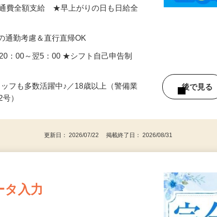
、経験ゼロから稼げる！】 事前の研修があ
…
0円＋交通費全額支給 ★早上がりの日も日給全
の通勤考慮＆直行直帰OK
／20：00～翌5：00 ★シフト自己申告制
タッフも多数活躍中♪／18歳以上（警備業
後で見
由2号）
更新日： 2026/07/22 掲載終了日： 2026/08/31