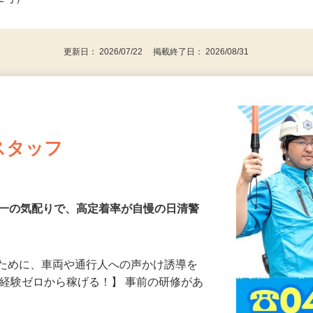
タッフも多数活躍中♪／18歳以上（警備業
後で見
由2号）
更新日： 2026/07/22 掲載終了日： 2026/08/31
スタッフ
第一の気配りで、高定着率が自慢の日清警
るために、車両や通行人への声かけ誘導を