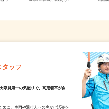
目（都営大江
全国どこからでも在宅勤務OK（全国
東京都
より...
47都道府県対応、転勤なし）
「西新宿
スタッフ
00円★隊員第一の気配りで、高定着率が自