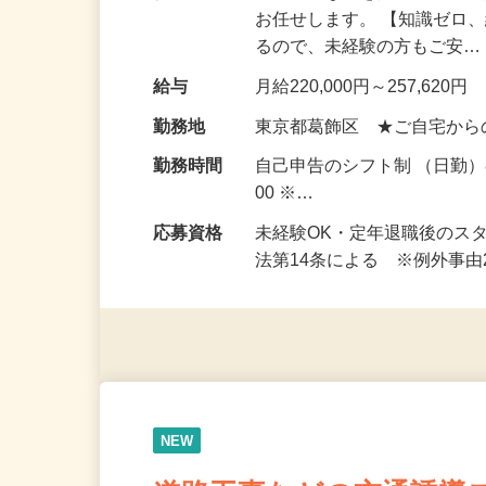
仕事内容
道路工事などを安全に進め
お任せします。 【知識ゼロ
るので、未経験の方もご安
給与
月給220,000円～257,620円
勤務地
東京都葛飾区 ★ご自宅から
勤務時間
自己申告のシフト制 （日勤）8
00 ※…
応募資格
未経験OK・定年退職後のス
法第14条による ※例外事
NEW