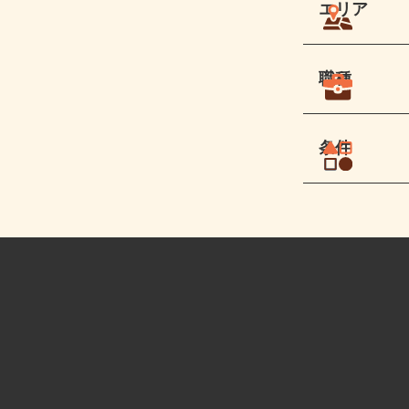
エリア
職種
条件