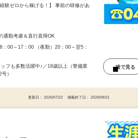
るために、車両や通行人への声かけ誘導を
、経験ゼロから稼げる！】 事前の研修があ
…
の通勤考慮＆直行直帰OK
：00～17：00 （夜勤）20：00～翌5：
タッフも多数活躍中♪／18歳以上（警備業
後で見
由2号）
更新日： 2026/07/22 掲載終了日： 2026/08/31