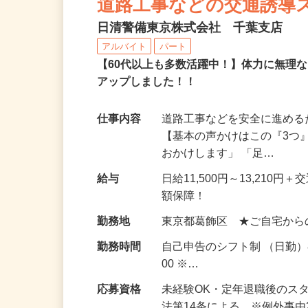
道路工事などの交通誘導
日清警備東京株式会社 千葉支店
アルバイト
パート
【60代以上も多数活躍中！】体力に無理
アップしました！！
仕事内容
道路工事などを安全に進め
【基本の声かけはこの『3つ
おかけします」 「足…
給与
日給11,500円～13,21
額保障！
勤務地
東京都葛飾区 ★ご自宅から
勤務時間
自己申告のシフト制 （日勤）8
00 ※…