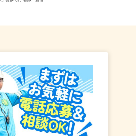
新宿区／東京メトロ丸ノ内線
東京都新宿区西落合1丁目（都営大江
駅」徒歩3分、各線「新宿...
戸線「落合南長崎駅」A1口より...