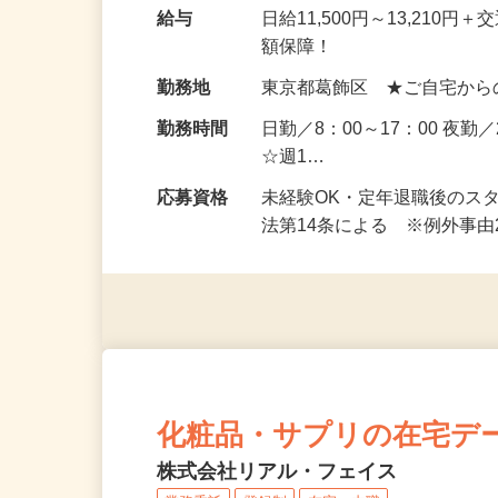
お任せします。 【知識ゼロ
るので、未経験の方もご安
給与
日給11,500円～13,21
額保障！
勤務地
東京都葛飾区 ★ご自宅から
勤務時間
日勤／8：00～17：00 夜勤
☆週1…
応募資格
未経験OK・定年退職後のス
法第14条による ※例外事