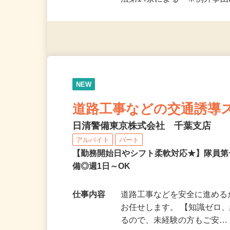
応募資格
未経験OK・定年退職後のス
法第14条による ※例外事
NEW
道路工事などの交通誘導
日清警備東京株式会社 千葉支店
アルバイト
パート
【勤務開始日やシフト柔軟対応★】隊員
備◎週1日～OK
仕事内容
道路工事などを安全に進め