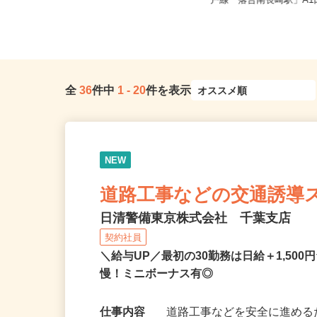
東京都新宿区／東京メトロ丸ノ内線
東京都新宿区西落合1丁
「西新宿駅」徒歩3分、各線「新宿...
戸線「落合南長崎駅」A1口
全
36
件中
1
-
20
件を表示
NEW
道路工事などの交通誘導
日清警備東京株式会社 千葉支店
契約社員
＼給与UP／最初の30勤務は日給＋1,5
慢！ミニボーナス有◎