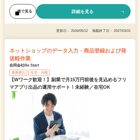
詳細を見る
後で見る
更新日： 2026/05/12 掲載終了日： 2027/03/31
ネットショップのデータ入力・商品登録および発
送軽作業
合同会社Re Start
業務委託
在宅・内職
【Wワーク歓迎！】副業で月15万円前後を見込めるフリ
マアプリ出品の運用サポート！未経験／在宅OK