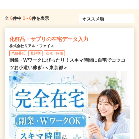
6
1
-
6
全
件中
件を表示
化粧品・サプリの在宅データ入力
株式会社リアル・フェイス
業務委託
登録制
在宅・内職
副業・Wワークにぴったり！スキマ時間に自宅でコツコ
ツお小遣い稼ぎ♪＜東京都＞