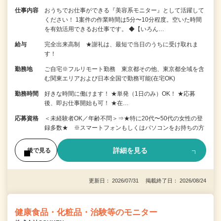
仕事内容
おうちでお仕事ができる『美容系モニター』として活躍して
ください！ 1案件の作業時間は5分〜10分程度。空いた時間
を有効活用できるお仕事です。 ◆【いろん…
給与
完全出来高制 ★謝礼は、最短で当日のうちに受け取れま
す！
勤務地
ご自宅※フルリモート勤務 東京都その他、東京都全域を含
む関東エリアおよび日本全国で勤務可能(在宅OK)
勤務時間
好きな時間に働けます！ ★単発（1日のみ）OK！ ★応募
後、即お仕事開始も可！ ★在…
応募資格
＜未経験者OK／年齢不問＞⇒★特に20代〜50代の女性の登
録多数★ ※スマートフォンもしくはパソコンをお持ちの方
詳細を見る
後で見る
更新日： 2026/07/31 掲載終了日： 2026/08/24
健康食品・化粧品・治験等のモニター