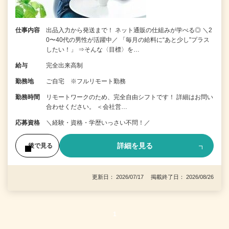
仕事内容
出品入力から発送まで！ ネット通販の仕組みが学べる◎ ＼2
0〜40代の男性が活躍中／ 「毎月の給料に“あと少し”プラス
したい！」 ⇒そんな〈目標〉を…
給与
完全出来高制
勤務地
ご自宅 ※フルリモート勤務
勤務時間
リモートワークのため、完全自由シフトです！ 詳細はお問い
合わせください。 ＜会社営…
応募資格
＼経験・資格・学歴いっさい不問！／
詳細を見る
後で見る
更新日： 2026/07/17 掲載終了日： 2026/08/26
1