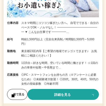
仕事内容
スキマ時間にコツコツ稼ぎたい方へ。 自宅でできる・自分の
ペースでOK・ノルマなし！ ━━━━━━━━━━━━━━
━ ▼ こんなお仕事です ━━━━━…
給与
時給1,500円以上（完全出来高制／時間額1,500円～5,000
円）
勤務地
東京都23区内等【ご希望の地域でオシゴトできます♪ お気
軽にご相談ください！】
勤務時間
1日5分～好きな時間、空いている時間に働けます！ ☆1回の
みの単発や短期～中長期まで…
応募資格
◎PC・スマートフォンをお持ちの方（※アンケートに必要
なため） ◎未経験者大歓迎！ ◎20代、30代、40代、50代の
女性の登録多数 ◎年齢不問
詳細を見る
後で見る