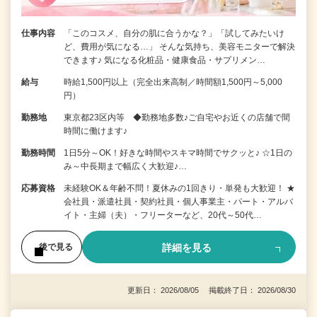
仕事内容
「このコスメ、自分の肌に合うかな？」「試してみたいけ
ど、費用が気になる…」 そんな気持ち、美容モニターで解決
できます♪ 気になる化粧品・健康食品・サプリメン…
給与
時給1,500円以上（完全出来高制／時間額1,500円～5,000
円）
勤務地
東京都23区内等 ◆勤務地多数♪ご自宅やお近くの店舗で間
時間に働けます♪
勤務時間
1日5分～OK！好きな時間やスキマ時間でサクッと♪ ☆1日の
み～中長期まで幅広く大歓迎♪…
応募資格
未経験OK＆年齢不問！夏休みの1回きり・単発も大歓迎！ ★
会社員・派遣社員・契約社員・個人事業主・パート・アルバ
イト・主婦（夫）・フリーターなど、20代～50代…
詳細を見る
後で見る
更新日： 2026/08/05 掲載終了日： 2026/08/30