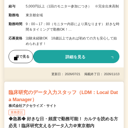
給与
5,000円以上（1回のモニター参加につき） ※完全出来高制
勤務地
東京都全域
勤務時間
9：00～17：00（モニター内容により異なります） 好きな時
間＆タイミングで勤務OK！…
応募資格
治験未経験OK 18歳以上であれば初めての方も安心して始
められます！
詳細を見る
後で見る
更新日： 2026/07/21 掲載終了日： 2026/11/13
臨床研究のデータ入力スタッフ（LDM：Local Dat
a Manager）
株式会社アクセライズ・サイト
業務委託
◆急募◆ 好きな日・頻度で勤務可能！ カルテを読める方
必見！臨床研究支えるデータ入力＠東京都内