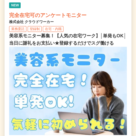
NEW
完全在宅可のアンケートモニター
株式会社 クラウドワーカー
業務委託
登録制
在宅・内職
美容系モニター募集！【人気の在宅ワーク】│単発もOK│
当日に謝礼をお支払い★登録するだけでスグ働ける