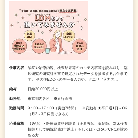
仕事内容
診察や治療内容、検査結果等のカルテ内容等を読み取り、臨
床研究の研究計画書で規定されたデータを抽出するお仕事で
す。 その後EDCへのデータ入力や、クエリ（入力内…
給与
日給20,000円以上
勤務地
東京都内各所 ※直行直帰
勤務時間
9：00～17：00（実働7時間） ※変動有 ★平日週1日～OK
（月2～3日稼働できる方…
応募資格
【必須】・医療系資格経験者（正看護師、薬剤師、臨床検査
技師として病院勤務3年以上）もしくは・CRA／CRC経験の
ある方