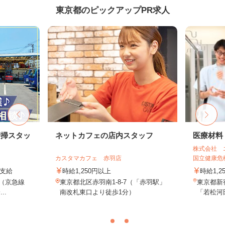
東京都のピックアップPR求人
清掃スタッ
ネットカフェの店内スタッフ
医療材料
株式会社 
カスタマカフェ 赤羽店
国立健康危機
費支給
時給1,250円以上
時給1,2
2（京急線
東京都北区赤羽南1-8-7（「赤羽駅」
東京都新
..
南改札東口より徒歩1分）
「若松河