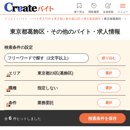
後で見る
閲覧履歴
会員登録
メニュー
クリエイトバイト・パート求人TOP
＞
東京都
＞
東京都23区
＞
東京都葛飾区
＞
東京都葛飾区・その
東京都葛飾区・その他のバイト・求人情報
検索条件の設定
絞り込む
エリア
東京都23区(葛飾区)
選択
職種
指定しない
選択
条件
業務委託
選択
6
検索条件を保存
全
件ヒットしました