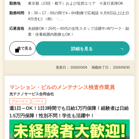
勤務地
東京都（23区・都下）および近郊エリア ※直行直帰OK
勤務時間
9：30～17：00の間で4～6H勤務で応相談 ※月8日以上(土日
4日含む) （例） ・…
応募資格
未経験OK！20代～40代の女性スタッフ活躍中♪Wワーク・副
業・扶養範囲内勤務もOK！
詳細を見る
後で見る
更新日： 2026/03/04 掲載終了日： 2026/09/30
マンション・ビルのメンテナンス検査作業員
光テクノサービス合同会社
アルバイト
パート
週1日～OK！1日3時間でも日給1万円保障！経験者は日給
1.5万円保障！性別不問！学生も活躍中！