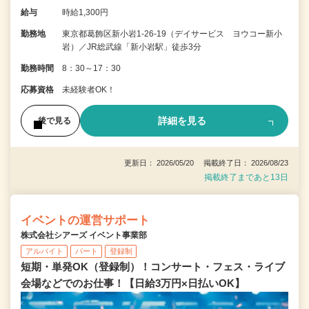
給与
時給1,300円
勤務地
東京都葛飾区新小岩1-26-19（デイサービス ヨウコー新小
岩）／JR総武線「新小岩駅」徒歩3分
勤務時間
8：30～17：30
応募資格
未経験者OK！
詳細を見る
後で見る
更新日： 2026/05/20 掲載終了日： 2026/08/23
掲載終了まであと13日
イベントの運営サポート
株式会社シアーズ イベント事業部
アルバイト
パート
登録制
短期・単発OK（登録制）！コンサート・フェス・ライブ
会場などでのお仕事！【日給3万円×日払いOK】