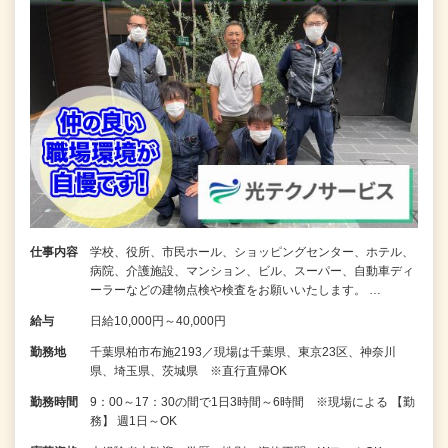
仕事内容
学校、役所、市民ホール、ショッピングセンター、ホテル、
病院、介護施設、マンション、ビル、スーパー、自動車ディ
ーラーなどの建物点検や検査をお願いいたします。 …
給与
日給10,000円～40,000円
勤務地
千葉県柏市布施2193／現場は千葉県、東京23区、神奈川
県、埼玉県、茨城県 ※直行直帰OK
勤務時間
9：00～17：30の間で1日3時間～6時間 ※現場による 【勤
務】 週1日～OK