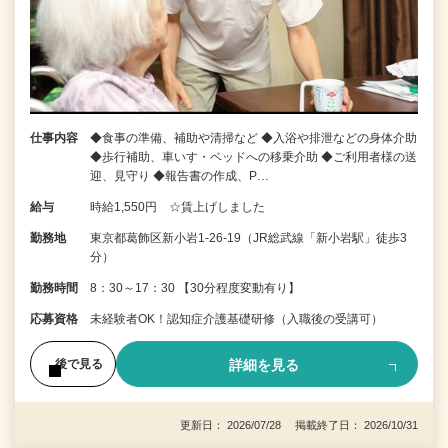
仕事内容
◆食事の準備、補助や清掃など ◆入浴や排泄などの身体介助
◆歩行補助、車いす・ベッドへの移乗介助 ◆ご利用者様の送
迎、見守り ◆報告書の作成、P…
給与
時給1,550円 ☆賃上げしました
勤務地
東京都葛飾区新小岩1-26-19（JR総武線「新小岩駅」徒歩3
分）
勤務時間
8：30～17：30 【30分程度変動有り】
応募資格
未経験者OK！認知症介護基礎研修（入職後の受講可）
詳細を見る
後で見る
更新日： 2026/07/28 掲載終了日： 2026/10/31