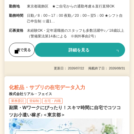
勤務地
東京都葛飾区 ★ご自宅からの通勤考慮＆直行直帰OK
勤務時間
日勤／8：00～17：00 夜勤／20：00～翌5：00 ★シフト自
己申告制 ☆週1…
応募資格
未経験OK・定年退職後のスタッフも多数活躍中♪／18歳以上
（警備業法第14条による ※例外事由2号）
詳細を見る
後で見る
更新日： 2026/07/22 掲載終了日： 2026/08/31
化粧品・サプリの在宅データ入力
株式会社リアル・フェイス
業務委託
登録制
在宅・内職
副業・Wワークにぴったり！スキマ時間に自宅でコツコ
ツお小遣い稼ぎ♪＜東京都＞