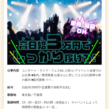
仕事内容
コンサート・ライブ・フェスetc 人気×レアイベント会場での
お仕事 ■案内／整理業務 お客さんに対して入り口の誘導や席
の案内 ■販売業務 イベ…
給与
日給30,000円+交通費※深夜手当含む
勤務地
東京都／千葉県
勤務時間
23：00～翌23：00の間（休憩あり） ※イベントによって、
時間帯の変動あり ※一定…