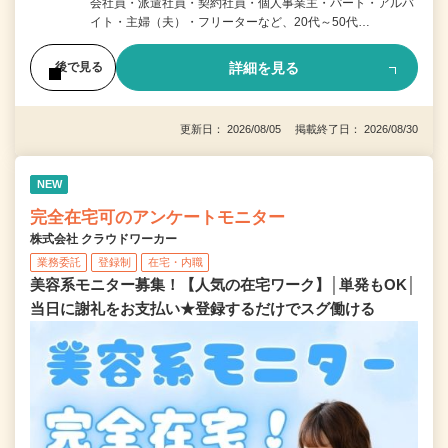
会社員・派遣社員・契約社員・個人事業主・パート・アルバ
イト・主婦（夫）・フリーターなど、20代～50代…
詳細を見る
後で見る
更新日： 2026/08/05 掲載終了日： 2026/08/30
NEW
完全在宅可のアンケートモニター
株式会社 クラウドワーカー
業務委託
登録制
在宅・内職
美容系モニター募集！【人気の在宅ワーク】│単発もOK│
当日に謝礼をお支払い★登録するだけでスグ働ける