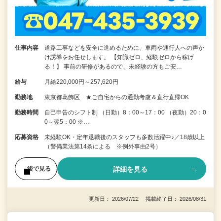
仕事内容
道路工事などを安全に進めるために、車両や通行人への声か
け誘導をお任せします。 【知識ゼロ、経験ゼロから稼げ
る！】 事前の研修があるので、未経験の方もご安…
給与
月給220,000円～257,620円
勤務地
東京都葛飾区 ★ご自宅からの通勤考慮＆直行直帰OK
勤務時間
自己申告のシフト制 （日勤）8：00～17：00 （夜勤）20：0
0～翌5：00 ※…
応募資格
未経験OK・定年退職後のスタッフも多数活躍中♪／18歳以上
（警備業法第14条による ※例外事由2号）
詳細を見る
後で見る
更新日： 2026/07/22 掲載終了日： 2026/08/31