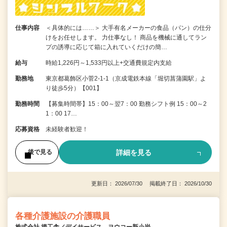
仕事内容
＜具体的には……＞ 大手有名メーカーの食品（パン）の仕分
けをお任せします。 力仕事なし！ 商品を機械に通してラン
プの誘導に応じて箱に入れていくだけの簡…
給与
時給1,226円～1,533円以上+交通費規定内支給
勤務地
東京都葛飾区小菅2-1-1（京成電鉄本線「堀切菖蒲園駅」よ
り徒歩5分）【001】
勤務時間
【募集時間帯】15：00～翌7：00 勤務シフト例 15：00～2
1：00 17…
応募資格
未経験者歓迎！
詳細を見る
後で見る
更新日： 2026/07/30 掲載終了日： 2026/10/30
各種介護施設の介護職員
株式会社 揚工舎／デイサービス ヨウコー新小岩