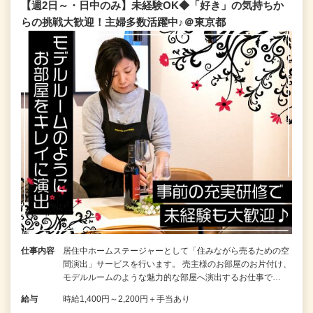
【週2日～・日中のみ】未経験OK◆「好き」の気持ちか
らの挑戦大歓迎！主婦多数活躍中♪＠東京都
仕事内容
居住中ホームステージャーとして「住みながら売るための空
間演出」サービスを行います。 売主様のお部屋のお片付け、
モデルルームのような魅力的な部屋へ演出するお仕事で…
給与
時給1,400円～2,200円＋手当あり