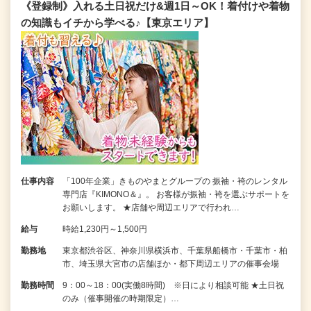
《登録制》入れる土日祝だけ&週1日～OK！着付けや着物
の知識もイチから学べる♪【東京エリア】
仕事内容
「100年企業」きものやまとグループの 振袖・袴のレンタル
専門店『KIMONO＆』。 お客様が振袖・袴を選ぶサポートを
お願いします。 ★店舗や周辺エリアで行われ…
給与
時給1,230円～1,500円
勤務地
東京都渋谷区、神奈川県横浜市、千葉県船橋市・千葉市・柏
市、埼玉県大宮市の店舗ほか・都下周辺エリアの催事会場
勤務時間
9：00～18：00(実働8時間) ※日により相談可能 ★土日祝
のみ（催事開催の時期限定）…