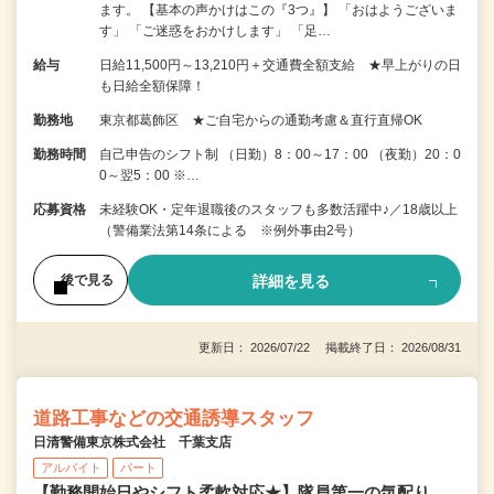
ます。 【基本の声かけはこの『3つ』】 「おはようございま
す」 「ご迷惑をおかけします」 「足…
給与
日給11,500円～13,210円＋交通費全額支給 ★早上がりの日
も日給全額保障！
勤務地
東京都葛飾区 ★ご自宅からの通勤考慮＆直行直帰OK
勤務時間
自己申告のシフト制 （日勤）8：00～17：00 （夜勤）20：0
0～翌5：00 ※…
応募資格
未経験OK・定年退職後のスタッフも多数活躍中♪／18歳以上
（警備業法第14条による ※例外事由2号）
詳細を見る
後で見る
更新日： 2026/07/22 掲載終了日： 2026/08/31
道路工事などの交通誘導スタッフ
日清警備東京株式会社 千葉支店
アルバイト
パート
【勤務開始日やシフト柔軟対応★】隊員第一の気配り