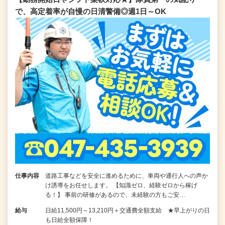
で、高定着率が自慢の日清警備◎週1日～OK
仕事内容
道路工事などを安全に進めるために、車両や通行人への声か
け誘導をお任せします。 【知識ゼロ、経験ゼロから稼げ
る！】 事前の研修があるので、未経験の方もご安…
給与
日給11,500円～13,210円＋交通費全額支給 ★早上がりの日
も日給全額保障！