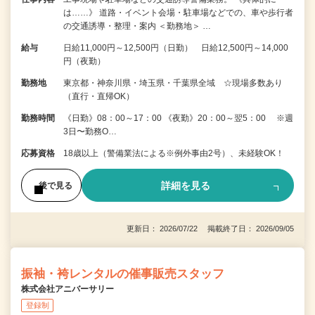
は……》 道路・イベント会場・駐車場などでの、車や歩行者
の交通誘導・整理・案内 ＜勤務地＞ …
給与
日給11,000円～12,500円（日勤） 日給12,500円～14,000
円（夜勤）
勤務地
東京都・神奈川県・埼玉県・千葉県全域 ☆現場多数あり
（直行・直帰OK）
勤務時間
《日勤》08：00～17：00 《夜勤》20：00～翌5：00 ※週
3日〜勤務O…
応募資格
18歳以上（警備業法による※例外事由2号）、未経験OK！
詳細を見る
後で見る
更新日： 2026/07/22 掲載終了日： 2026/09/05
振袖・袴レンタルの催事販売スタッフ
株式会社アニバーサリー
登録制