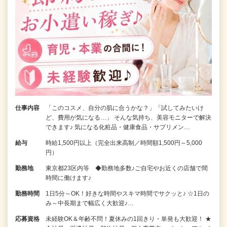
仕事内容
「このコスメ、自分の肌に合うかな？」「試してみたいけ
ど、費用が気になる…」 そんな気持ち、美容モニターで解決
できます♪ 気になる化粧品・健康食品・サプリメン…
給与
時給1,500円以上（完全出来高制／時間額1,500円～5,000
円）
勤務地
東京都23区内等 ◆勤務地多数♪ご自宅やお近くの店舗で間
時間に働けます♪
勤務時間
1日5分～OK！好きな時間やスキマ時間でサクッと♪ ☆1日の
み～中長期まで幅広く大歓迎♪…
応募資格
未経験OK＆年齢不問！夏休みの1回きり・単発も大歓迎！ ★