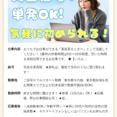
仕事内容
おうちでお仕事ができる『美容系モニター』として活躍して
ください！ 1案件の作業時間は5分〜10分程度。空いた時間
を有効活用できるお仕事です。 ◆【いろん…
給与
完全出来高制 ★謝礼は、最短で当日のうちに受け取れま
す！
勤務地
ご自宅※フルリモート勤務 東京都その他、東京都全域を含
む関東エリアおよび日本全国で勤務可能(在宅OK)
勤務時間
好きな時間に働けます！ ★単発（1日のみ）OK！ ★応募
後、即お仕事開始も可！ ★在…
応募資格
＜未経験者OK／年齢不問＞⇒★特に20代〜50代の女性の登
録多数★ ※スマートフォンもしくはパソコンをお持ちの方