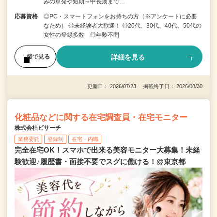
みの単発や短期～中長期まで…
応募資格
◎PC・スマートフォンをお持ちの方（※アンケートに必要
なため） ◎未経験者大歓迎！ ◎20代、30代、40代、50代の
女性の登録多数 ◎年齢不問
詳細を見る
後で見る
更新日： 2026/07/23 掲載終了日： 2026/08/30
化粧品などに関する在宅調査員・在宅モニター
株式会社ビサーチ
業務委託
登録制
在宅・内職
完全在宅OK！スマホで出来る美容モニター大募集！未経
験歓迎♪履歴書・面接不要でスグに働ける！@東京都