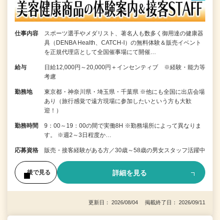
仕事内容
スポーツ選手やメダリスト、著名人も数多く御用達の健康器
具（DENBA Health、CATCH-I）の無料体験＆販売イベント
を正規代理店として全国催事場にて開催…
給与
日給12,000円～20,000円＋インセンティブ ※経験・能力等
考慮
勤務地
東京都・神奈川県・埼玉県・千葉県 ※他にも全国に出店会場
あり（旅行感覚で遠方現場に参加したいという方も大歓
迎！）
勤務時間
9：00～19：00の間で実働8H ※勤務場所によって異なりま
す。 ※週2～3日程度か…
応募資格
販売・接客経験がある方／30歳～58歳の男女スタッフ活躍中
詳細を見る
後で見る
更新日： 2026/08/04 掲載終了日： 2026/09/11