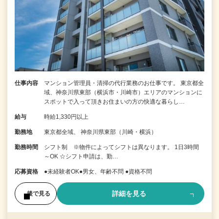
仕事内容
マンション管理員・清掃の代行業務のお仕事です。 東京都全
域、神奈川県東部（横浜市・川崎市）エリアのマンションに
スポットで入って頂きお住まいの方の快適な暮らし…
給与
時給1,330円以上
勤務地
東京都全域、 神奈川県東部（川崎・横浜）
勤務時間
シフト制 ※物件によってシフトは異なります。 1日3時間
～OK ☆シフト申請は、勤…
応募資格
●未経験者OK●男女、年齢不問 ●資格不問
詳細を見る
後で見る