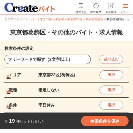
後で見る
閲覧履歴
会員登録
メニュー
クリエイトバイト・パート求人TOP
＞
東京都
＞
東京都23区
＞
東京都葛飾区
＞
東京都葛飾区・その
東京都葛飾区・その他のバイト・求人情報
検索条件の設定
絞り込む
エリア
東京都23区(葛飾区)
選択
職種
指定しない
選択
条件
平日休み
選択
19
検索条件を保存
全
件ヒットしました