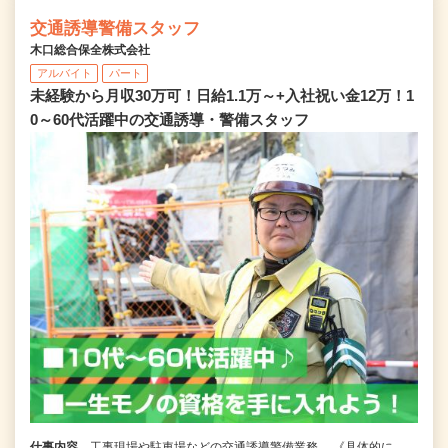
交通誘導警備スタッフ
木口総合保全株式会社
アルバイト
パート
未経験から月収30万可！日給1.1万～+入社祝い金12万！1
0～60代活躍中の交通誘導・警備スタッフ
仕事内容
工事現場や駐車場などの交通誘導警備業務。 《具体的に