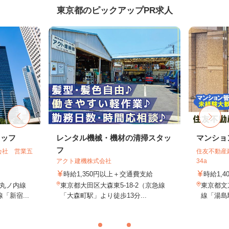
東京都のピックアップPR求人
タッフ
レンタル機械・機材の清掃スタッ
マンショ
フ
会社 営業五
住友不動産建
アクト建機株式会社
34a
時給1,350円以上＋交通費支給
時給1,4
丸ノ内線
東京都大田区大森東5-18-2（京急線
東京都文
「新宿...
「大森町駅」より徒歩13分...
線「湯島