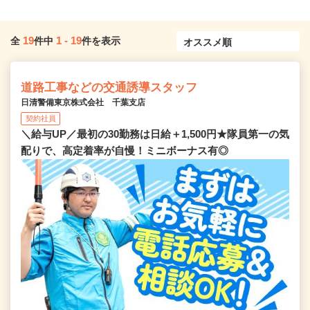
19
1
-
19
全
件中
件を表示
道路工事などの交通誘導スタッフ
日清警備東京株式会社 千葉支店
契約社員
＼給与UP／最初の30勤務は日給＋1,500円★隊員第一の気
配りで、高定着率が自慢！ミニボーナス有◎