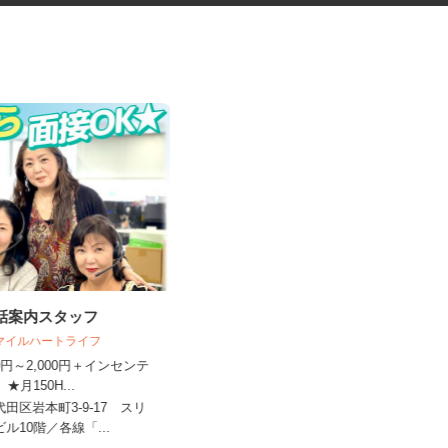
電話案内スタッフ
レンタル機械・機材の清掃スタ
ッフ
スマイルハートライフ
アクト建機株式会社
450円～2,000円＋インセンテ
 ★月150H...
時給1,350円以上＋交通費支給
代田区岩本町3-9-17 スリ
東京都大田区大森東5-18-2（京急線