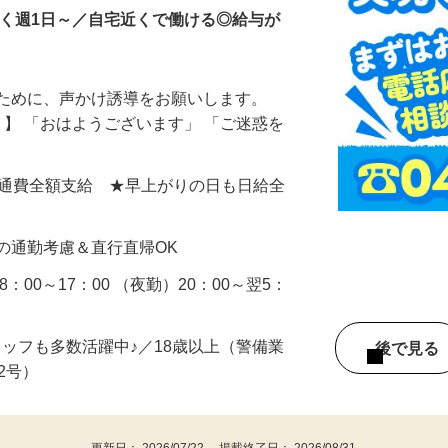
なく週1日～／自宅近くで働ける◎給与が
るために、声かけ誘導をお願いします。
』】 「おはようございます」 「ご迷惑を
0円＋交通費全額支給 ★早上がりの日も日給全
の通勤考慮＆直行直帰OK
：00～17：00 （夜勤）20：00～翌5：
タッフも多数活躍中♪／18歳以上（警備業
後で見
由2号）