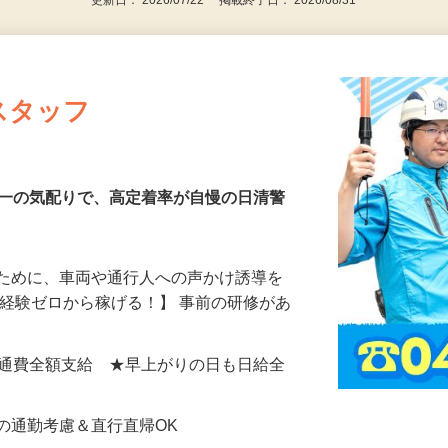
更新日： 2026/07/22 掲載終了日： 2026/08/31
スタッフ
第一の気配りで、高定着率が自慢の日清警
るために、車両や通行人への声かけ誘導を
、経験ゼロから稼げる！】 事前の研修があ
…
0円＋交通費全額支給 ★早上がりの日も日給全