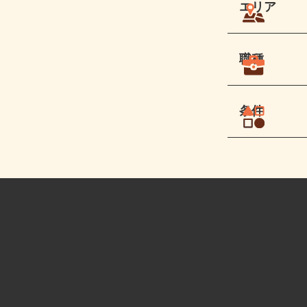
エリア
職種
条件