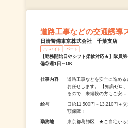
道路工事などの交通誘導
日清警備東京株式会社 千葉支店
アルバイト
パート
【勤務開始日やシフト柔軟対応★】隊員
備◎週1日～OK
仕事内容
道路工事などを安全に進め
お任せします。 【知識ゼロ
るので、未経験の方もご安
給与
日給11,500円～13,21
額保障！