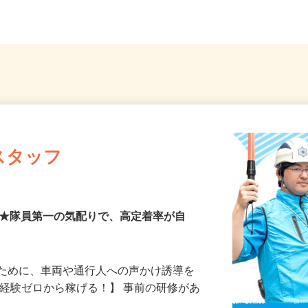
...
線「京成立石駅」徒歩10...
ーセブン
スタッフ
00円★隊員第一の気配りで、高定着率が自
るために、車両や通行人への声かけ誘導を
、経験ゼロから稼げる！】 事前の研修があ