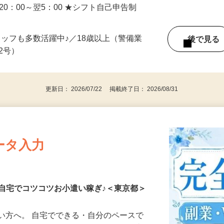
の通勤考慮＆直行直帰OK
／20：00～翌5：00 ★シフト自己申告制
タッフも多数活躍中♪／18歳以上（警備業
後で見
由2号）
更新日： 2026/07/22 掲載終了日： 2026/08/31
ータ入力
自宅でコツコツお小遣い稼ぎ♪＜東京都＞