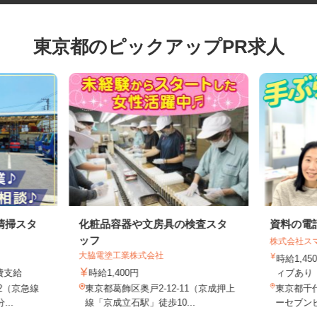
東京都のピックアップPR求人
清掃スタ
化粧品容器や文房具の検査スタ
資料の
ッフ
株式会社
大脇電塗工業株式会社
時給1,
通費支給
時給1,400円
ィブあり
-2（京急線
東京都葛飾区奥戸2-12-11（京成押上
東京都千