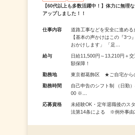
日清警備東京株式会社 千葉支店
アルバイト
パート
【60代以上も多数活躍中！】体力に無理
アップしました！！
仕事内容
道路工事などを安全に進め
【基本の声かけはこの『3つ
おかけします」 「足…
給与
日給11,500円～13,21
額保障！
勤務地
東京都葛飾区 ★ご自宅から
勤務時間
自己申告のシフト制 （日勤）8
00 ※…
応募資格
未経験OK・定年退職後のス
法第14条による ※例外事