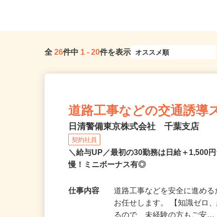
ーセブンビル10階／各線「...
「大森町駅」より徒歩13分
全
26
件中
1
-
20
件を表示
道路工事などの交通誘導
日清警備東京株式会社 千葉支店
契約社員
＼給与UP／最初の30勤務は日給＋1,5
慢！ミニボーナス有◎
仕事内容
道路工事などを安全に進め
お任せします。 【知識ゼロ