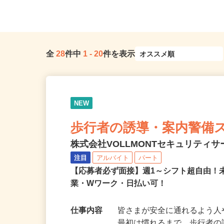
「若松河田駅」より徒歩5分）
戸線「落合南長崎駅」A1口
全
28
件中
1
-
20
件を表示
NEW
歩行者の誘導・案内警備
株式会社VOLLMONTセキュリティ
注目
アルバイト
パート
【応募者必ず面接】週1～シフト超自由！
業・Wワーク・日払い可！