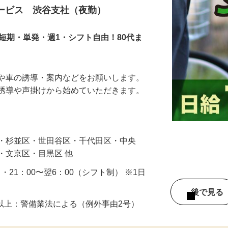
サービス 渋谷支社（夜勤）
短期・単発・週1・シフト自由！80代ま
人や車の誘導・案内などをお願いします。
の誘導や声掛けから始めていただきます。
…
区・杉並区・世田谷区・千代田区・中央
・文京区・目黒区 他
0 ・21：00〜翌6：00（シフト制） ※1日
後で見
8歳以上：警備業法による（例外事由2号）