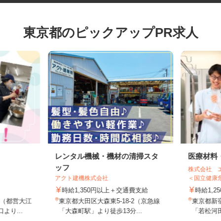
東京都のピックアップPR求人
レンタル機械・機材の清掃スタ
医療材
ッフ
株式会社
アクト建機株式会社
＜国立健康
時給1,350円以上＋交通費支給
時給1
目（都営大江
東京都大田区大森東5-18-2（京急線
東京都