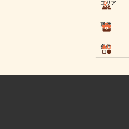
エリア
職種
条件