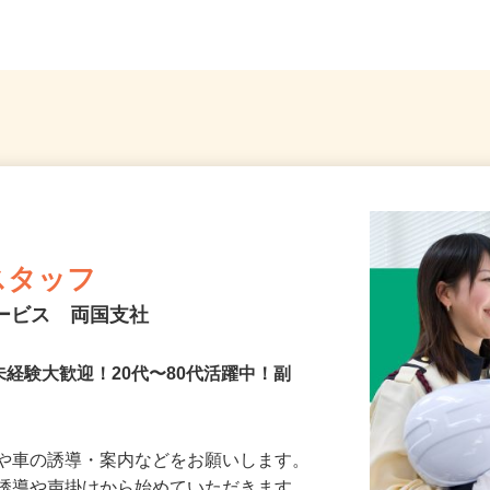
より...
「大森町駅」より徒歩13分...
「若松
スタッフ
サービス 両国支社
未経験大歓迎！20代〜80代活躍中！副