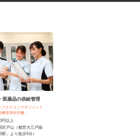
料・医薬品の供給管理
更生施設の調理師
 エフエスユニマネジメント
危機管理研究機...
株式会社キヨシマ食品
,250円以上
時給1,500円
新宿区戸山（都営大江戸線
東京都新宿区西落合1丁目（都営大江