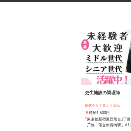
医療材料・医薬品の供給管理
更生施設の調理師
株式会社 エフエスユニマネジメント
＜国立健康危機管理研究機...
株式会社キヨシマ食品
時給1,250円以上
時給1,500円
東京都新宿区戸山（都営大江戸線
東京都新宿区西落合1丁