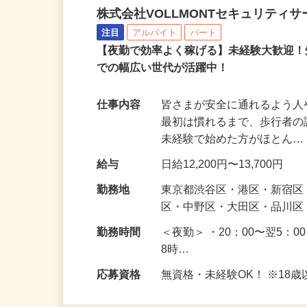
誘導・案内警備スタッフ
株式会社VOLLMONTセキュリティ
注目
アルバイト
パート
【夜勤で効率よく稼げる】未経験大歓迎！
での幅広い世代が活躍中！
仕事内容
皆さまが安全に通れるよう
最初は慣れるまで、歩行者
未経験で始めた方がほとん
給与
日給12,200円〜13,700円
勤務地
東京都渋谷区・港区・新宿
区・中野区・大田区・品川区
勤務時間
＜夜勤＞ ・20：00〜翌5：0
8時…
応募資格
無資格・未経験OK！ ※1