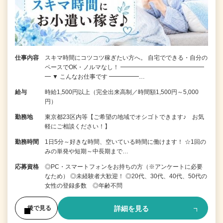
仕事内容
スキマ時間にコツコツ稼ぎたい方へ。 自宅でできる・自分の
ペースでOK・ノルマなし！ ━━━━━━━━━━━━━━
━ ▼ こんなお仕事です ━━━━━…
給与
時給1,500円以上（完全出来高制／時間額1,500円～5,000
円）
勤務地
東京都23区内等【ご希望の地域でオシゴトできます♪ お気
軽にご相談ください！】
勤務時間
1日5分～好きな時間、空いている時間に働けます！ ☆1回の
みの単発や短期～中長期まで…
応募資格
◎PC・スマートフォンをお持ちの方（※アンケートに必要
なため） ◎未経験者大歓迎！ ◎20代、30代、40代、50代の
女性の登録多数 ◎年齢不問
詳細を見る
後で見る