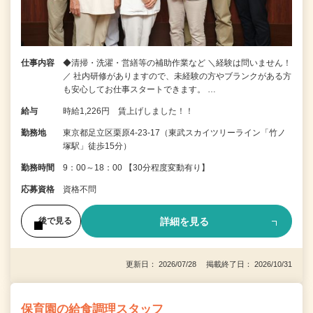
仕事内容
◆清掃・洗濯・営繕等の補助作業など ＼経験は問いません！
／ 社内研修がありますので、未経験の方やブランクがある方
も安心してお仕事スタートできます。 …
給与
時給1,226円 賃上げしました！！
勤務地
東京都足立区栗原4-23-17（東武スカイツリーライン「竹ノ
塚駅」徒歩15分）
勤務時間
9：00～18：00 【30分程度変動有り】
応募資格
資格不問
詳細を見る
後で見る
更新日： 2026/07/28 掲載終了日： 2026/10/31
保育園の給食調理スタッフ