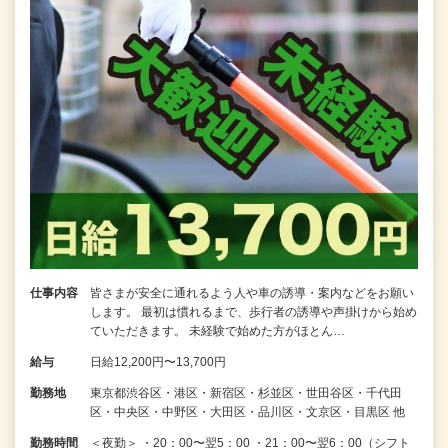
仕事内容
皆さまが安全に通れるよう人や車の誘導・案内などをお願い
します。 最初は慣れるまで、歩行者の誘導や声掛けから始め
ていただきます。 未経験で始めた方がほとん…
給与
日給12,200円〜13,700円
勤務地
東京都渋谷区・港区・新宿区・杉並区・世田谷区・千代田
区・中央区・中野区・大田区・品川区・文京区・目黒区 他
勤務時間
＜夜勤＞ ・20：00〜翌5：00 ・21：00〜翌6：00（シフト