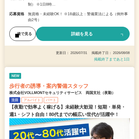
制） ※1日8時…
応募資格
無資格・未経験OK！ ※18歳以上：警備業法による（例外事
由2号）
詳細を見る
後で見る
更新日： 2026/07/31 掲載終了日： 2026/08/08
掲載終了まであと1日
NEW
歩行者の誘導・案内警備スタッフ
株式会社VOLLMONTセキュリティサービス 両国支社（夜勤）
注目
アルバイト
パート
【夜勤で効率よく稼げる】未経験大歓迎！短期・単発・
週1・シフト自由！80代までの幅広い世代が活躍中！