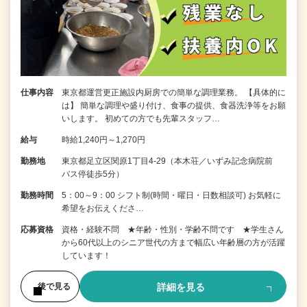
仕事内容
東京都運営更正施設内厨房での簡単な調理業務。 【具体的に
は】 簡単な調理や盛り付け、食事の提供、食器洗浄等をお願
いします。 初めての方でも先輩スタッフ…
給与
時給1,240円～1,270円
勤務地
東京都足立区関原1丁目4-29（本木荘／いずみ記念病院前
バス停徒歩5分）
勤務時間
5：00～9：00 シフト制(時間・曜日・日数相談可) お気軽に
希望をお伝えくださ…
応募資格
資格・経験不問 ★年齢・性別・学齢不問です ★学生さん
から60代以上のシニア世代の方まで幅広い年齢層の方が活躍
しています！
詳細を見る
後で見る