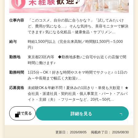
仕事内容
「このコスメ、自分の肌に合うかな？」「試してみたいけ
ど、費用が気になる…」 そんな気持ち、美容モニターで解決
できます♪ 気になる化粧品・健康食品・サプリメン…
給与
時給1,500円以上（完全出来高制／時間額1,500円～5,000
円）
勤務地
東京都23区内等 ◆勤務地多数♪ご自宅やお近くの店舗で間
時間に働けます♪
勤務時間
1日5分～OK！好きな時間やスキマ時間でサクッと♪ ☆1日の
み～中長期まで幅広く大歓迎♪…
応募資格
未経験OK＆年齢不問！夏休みの1回きり・単発も大歓迎！ ★
会社員・派遣社員・契約社員・個人事業主・パート・アルバ
イト・主婦（夫）・フリーターなど、20代～50代…
詳細を見る
後で見る
更新日： 2026/08/05 掲載終了日： 2026/08/30