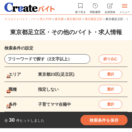
後で見る
閲覧履歴
会員登録
メニュー
クリエイトバイト・パート求人TOP
＞
東京都
＞
東京都23区
＞
東京都足立区
＞
東京都足立区・その
東京都足立区・その他のバイト・求人情報
検索条件の設定
絞り込む
エリア
東京都23区(足立区)
選択
職種
指定しない
選択
条件
子育てママ在籍中
選択
30
検索条件を保存
全
件ヒットしました