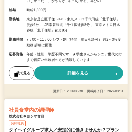
いしかった！」がやりがいにつながる、喜びの…
給与
時給1,300円
勤務地
東京都足立区千住1-3-8（東京メトロ千代田線「北千住駅」
徒歩6分 、 JR常磐線北「千住駅徒歩8分 、 東京メトロ日比
谷線「北千住駅」徒歩8分
勤務時間
7：00～11：00 シフト制（時間・曜日相談可） 週2～3程度
勤務 詳細は面接…
応募資格
年齢・性別・学歴不問です ★学生さんからシニア世代の方
まで幅広い年齢層の方が活躍しています！
詳細を見る
後で見る
更新日： 2026/06/30 掲載終了日： 2027/03/31
社員食堂内の調理師
株式会社キヨシマ食品
契約社員
タイヘイグループ求人／安定的に働きませんか？ブラン