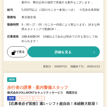
案件や、弊社以外の場所で実施する案件もございます…
給与
5,000円以上（1回のモニター参加につき） ※完全出来高制
勤務地
東京都全域
勤務時間
9：00～17：00（モニター内容により異なります） 好きな時
間＆タイミングで勤務OK！…
応募資格
治験未経験OK 18歳以上であれば初めての方も安心して始
められます！
詳細を見る
後で見る
更新日： 2026/07/21 掲載終了日： 2026/11/13
NEW
歩行者の誘導・案内警備スタッフ
株式会社VOLLMONTセキュリティサービス 両国支社
注目
アルバイト
パート
【応募者必ず面接】週1～シフト超自由！未経験大歓迎！