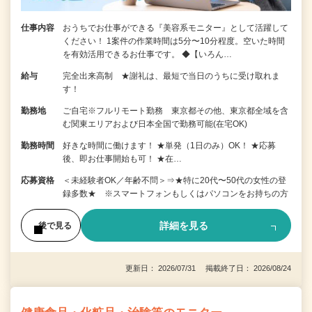
仕事内容
おうちでお仕事ができる『美容系モニター』として活躍して
ください！ 1案件の作業時間は5分〜10分程度。空いた時間
を有効活用できるお仕事です。 ◆【いろん…
給与
完全出来高制 ★謝礼は、最短で当日のうちに受け取れま
す！
勤務地
ご自宅※フルリモート勤務 東京都その他、東京都全域を含
む関東エリアおよび日本全国で勤務可能(在宅OK)
勤務時間
好きな時間に働けます！ ★単発（1日のみ）OK！ ★応募
後、即お仕事開始も可！ ★在…
応募資格
＜未経験者OK／年齢不問＞⇒★特に20代〜50代の女性の登
録多数★ ※スマートフォンもしくはパソコンをお持ちの方
詳細を見る
後で見る
更新日： 2026/07/31 掲載終了日： 2026/08/24