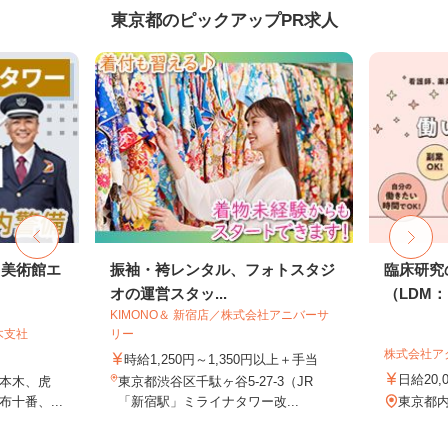
東京都のピックアップPR求人
・美術館エ
振袖・袴レンタル、フォトスタジ
臨床研究
オの運営スタッ...
（LDM：L
KIMONO＆ 新宿店／株式会社アニバーサ
木支社
リー
株式会社ア
時給1,250円～1,350円以上＋手当
日給20,
本木、虎
東京都渋谷区千駄ヶ谷5-27-3（JR
十番、...
「新宿駅」ミライナタワー改...
東京都