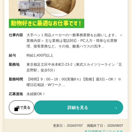
仕事内容
大手ペット用品メーカーの一般事務業務をお願いします。 ＜
業務内容＞ 主な業務は電話対応・PC入力・簡単な伝票整
理、接客業務など。その他、酸素ハウスの洗浄…
給与
時給1,400円以上
勤務地
東京都足立区中央本町2-23-2（東武スカイツリーライン「五
反野駅」徒歩5分）
勤務時間
【時間】9：00～18：00(実働8ｈ) 【勤務】週3日～OK！ ※
曜日応相談・Wワーク…
応募資格
未経験OK！
詳細を見る
後で見る
更新日： 2026/07/07 掲載終了日： 2026/08/07
本日掲載終了になります