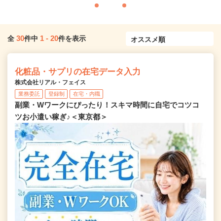
30
1
-
20
全
件中
件を表示
化粧品・サプリの在宅データ入力
株式会社リアル・フェイス
業務委託
登録制
在宅・内職
副業・Wワークにぴったり！スキマ時間に自宅でコツコ
ツお小遣い稼ぎ♪＜東京都＞