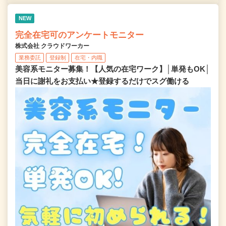
NEW
完全在宅可のアンケートモニター
株式会社 クラウドワーカー
業務委託
登録制
在宅・内職
美容系モニター募集！【人気の在宅ワーク】│単発もOK│
当日に謝礼をお支払い★登録するだけでスグ働ける