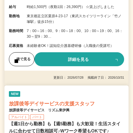
給与
時給1,500円（夜勤1回：26,390円） ☆賃上げしました
勤務地
東京都足立区栗原4-23-17（東武スカイツリーライン「竹ノ
塚駅」徒歩15分）
勤務時間
7：00～16：00、9：00～18：00、10：00～19：00、16：
30～翌9：30…
応募資格
未経験者OK！認知症介護基礎研修（入職後の受講可）
詳細を見る
後で見る
更新日： 2026/07/28 掲載終了日： 2026/10/31
NEW
放課後等デイサービスの支援スタッフ
放課後等デイサービス リズム東伊興
アルバイト
パート
【週1日から勤務】も【週5勤務】も大歓迎！生活スタイ
ルに合わせて日数相談可♪Wワーク希望もOKです♪