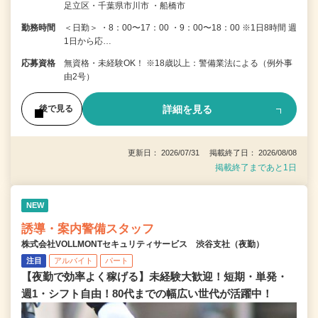
足立区・千葉県市川市 ・船橋市
勤務時間
＜日勤＞ ・8：00〜17：00 ・9：00〜18：00 ※1日8時間 週
1日から応…
応募資格
無資格・未経験OK！ ※18歳以上：警備業法による（例外事
由2号）
詳細を見る
後で見る
更新日： 2026/07/31 掲載終了日： 2026/08/08
掲載終了まであと1日
NEW
誘導・案内警備スタッフ
株式会社VOLLMONTセキュリティサービス 渋谷支社（夜勤）
注目
アルバイト
パート
【夜勤で効率よく稼げる】未経験大歓迎！短期・単発・
週1・シフト自由！80代までの幅広い世代が活躍中！