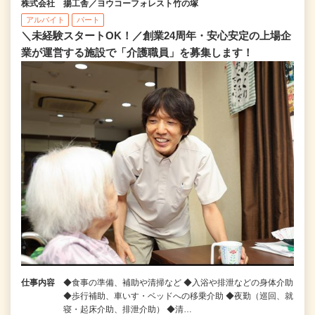
株式会社 揚工舎／ヨウコーフォレスト竹の塚
アルバイト
パート
＼未経験スタートOK！／創業24周年・安心安定の上場企
業が運営する施設で「介護職員」を募集します！
仕事内容
◆食事の準備、補助や清掃など ◆入浴や排泄などの身体介助
◆歩行補助、車いす・ベッドへの移乗介助 ◆夜勤（巡回、就
寝・起床介助、排泄介助） ◆清…