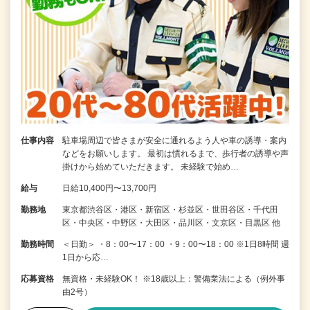
仕事内容
駐車場周辺で皆さまが安全に通れるよう人や車の誘導・案内
などをお願いします。 最初は慣れるまで、歩行者の誘導や声
掛けから始めていただきます。 未経験で始め…
給与
日給10,400円〜13,700円
勤務地
東京都渋谷区・港区・新宿区・杉並区・世田谷区・千代田
区・中央区・中野区・大田区・品川区・文京区・目黒区 他
勤務時間
＜日勤＞ ・8：00〜17：00 ・9：00〜18：00 ※1日8時間 週
1日から応…
応募資格
無資格・未経験OK！ ※18歳以上：警備業法による（例外事
由2号）