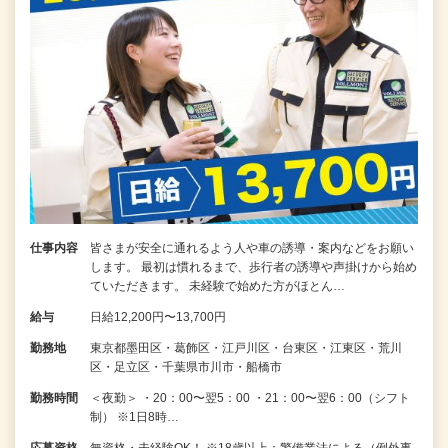
仕事内容
皆さまが安全に通れるよう人や車の誘導・案内などをお願い
します。 最初は慣れるまで、歩行者の誘導や声掛けから始め
ていただきます。 未経験で始めた方がほとん…
給与
日給12,200円〜13,700円
勤務地
東京都墨田区・葛飾区・江戸川区・台東区・江東区・荒川
区・足立区・千葉県市川市・船橋市
勤務時間
＜夜勤＞ ・20：00〜翌5：00 ・21：00〜翌6：00（シフト
制） ※1日8時…
応募資格
無資格・未経験OK！ ※18歳以上：警備業法による（例外事