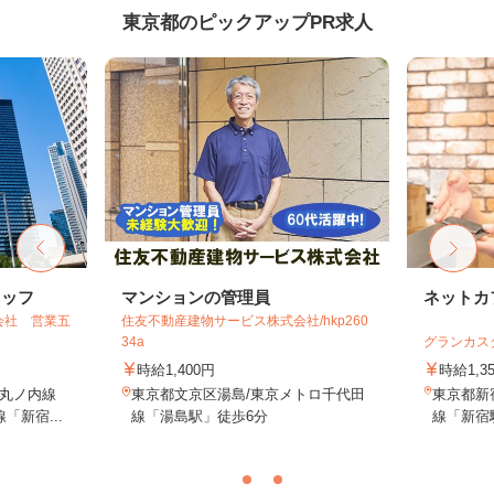
東京都のピックアップPR求人
タッフ
マンションの管理員
ネットカ
会社 営業五
住友不動産建物サービス株式会社/hkp260
34a
グランカス
時給1,400円
時給1,3
丸ノ内線
東京都文京区湯島/東京メトロ千代田
東京都新宿
「新宿...
線「湯島駅」徒歩6分
線「新宿