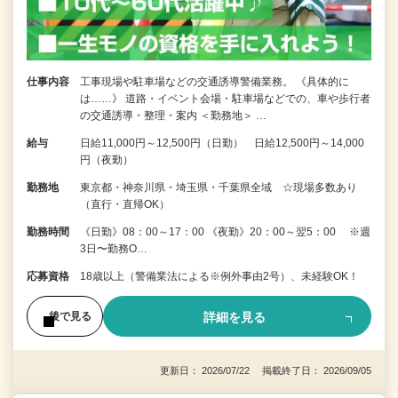
仕事内容
工事現場や駐車場などの交通誘導警備業務。 《具体的に
は……》 道路・イベント会場・駐車場などでの、車や歩行者
の交通誘導・整理・案内 ＜勤務地＞ …
給与
日給11,000円～12,500円（日勤） 日給12,500円～14,000
円（夜勤）
勤務地
東京都・神奈川県・埼玉県・千葉県全域 ☆現場多数あり
（直行・直帰OK）
勤務時間
《日勤》08：00～17：00 《夜勤》20：00～翌5：00 ※週
3日〜勤務O…
応募資格
18歳以上（警備業法による※例外事由2号）、未経験OK！
詳細を見る
後で見る
更新日： 2026/07/22 掲載終了日： 2026/09/05