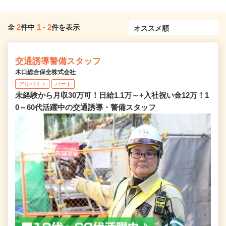
2
1
-
2
全
件中
件を表示
交通誘導警備スタッフ
木口総合保全株式会社
アルバイト
パート
未経験から月収30万可！日給1.1万～+入社祝い金12万！1
0～60代活躍中の交通誘導・警備スタッフ