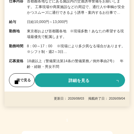
仕事内容
首都圏各地などにある施設内の交通誘導警備をお願いしま
す。 工事現場や商業施設などの周辺で、通行人や車輌が安全
かつスムーズに通行できるよう誘導・案内するお仕事で…
給与
日給10,000円～13,000円
勤務地
東京都および首都圏各地 ※現場多数！あなたの希望する現
場最優先で配属します。
勤務時間
8：00～17：00 ※現場により多少異なる場合があります。
※シフト制・週2～3日…
応募資格
18歳以上（警備業法第14条の警備業務／例外事由2号） 年
齢・経験・男女不問
詳細を見る
後で見る
更新日： 2026/08/03 掲載終了日： 2026/09/04
1