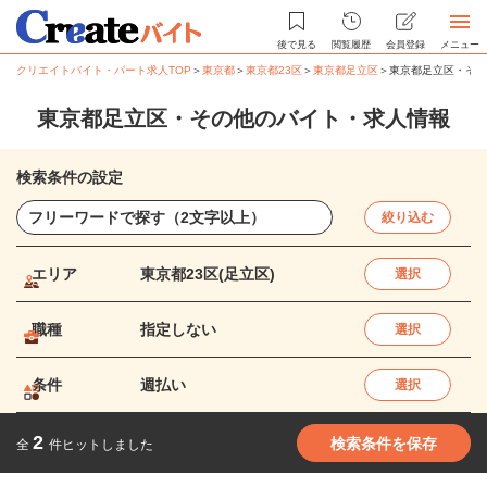
後で見る
閲覧履歴
会員登録
メニュー
クリエイトバイト・パート求人TOP
＞
東京都
＞
東京都23区
＞
東京都足立区
＞
東京都足立区・その
東京都足立区・その他のバイト・求人情報
検索条件の設定
絞り込む
エリア
東京都23区(足立区)
選択
職種
指定しない
選択
条件
週払い
選択
2
検索条件を保存
全
件ヒットしました