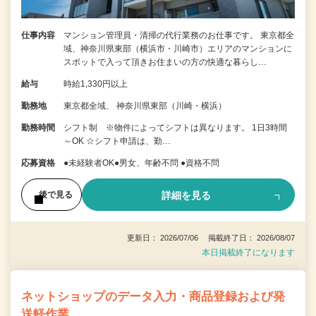
仕事内容
マンション管理員・清掃の代行業務のお仕事です。 東京都全
域、神奈川県東部（横浜市・川崎市）エリアのマンションに
スポットで入って頂きお住まいの方の快適な暮らし…
給与
時給1,330円以上
勤務地
東京都全域、 神奈川県東部（川崎・横浜）
勤務時間
シフト制 ※物件によってシフトは異なります。 1日3時間
～OK ☆シフト申請は、勤…
応募資格
●未経験者OK●男女、年齢不問 ●資格不問
詳細を見る
後で見る
更新日： 2026/07/06 掲載終了日： 2026/08/07
本日掲載終了になります
ネットショップのデータ入力・商品登録および発
送軽作業