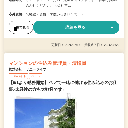
勤務時間
リモートワークのため、完全自由シフトです！ 詳細はお問い
合わせください。 ＜会社営…
応募資格
＼経験・資格・学歴いっさい不問！／
詳細を見る
後で見る
更新日： 2026/07/17 掲載終了日： 2026/08/26
マンションの住込み管理員・清掃員
株式会社 サニーライフ
アルバイト
パート
【9/1より勤務開始】ペアで一緒に働ける住み込みのお仕
事♪未経験の方も大歓迎です♪