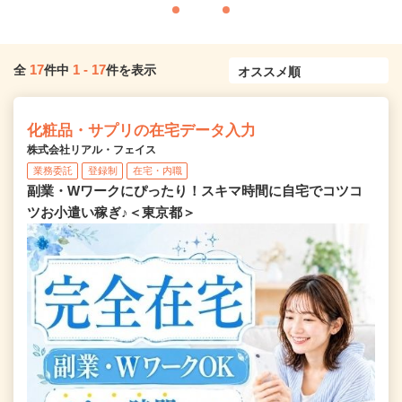
17
1
-
17
全
件中
件を表示
化粧品・サプリの在宅データ入力
株式会社リアル・フェイス
業務委託
登録制
在宅・内職
副業・Wワークにぴったり！スキマ時間に自宅でコツコ
ツお小遣い稼ぎ♪＜東京都＞