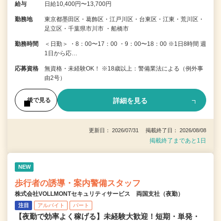
給与
日給10,400円〜13,700円
勤務地
東京都墨田区・葛飾区・江戸川区・台東区・江東・荒川区・
足立区・千葉県市川市 ・船橋市
勤務時間
＜日勤＞ ・8：00〜17：00 ・9：00〜18：00 ※1日8時間 週
1日から応…
応募資格
無資格・未経験OK！ ※18歳以上：警備業法による（例外事
由2号）
詳細を見る
後で見る
更新日： 2026/07/31 掲載終了日： 2026/08/08
掲載終了まであと1日
NEW
歩行者の誘導・案内警備スタッフ
株式会社VOLLMONTセキュリティサービス 両国支社（夜勤）
注目
アルバイト
パート
【夜勤で効率よく稼げる】未経験大歓迎！短期・単発・