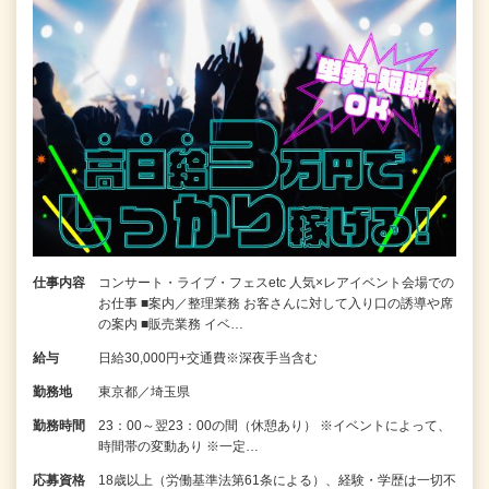
仕事内容
コンサート・ライブ・フェスetc 人気×レアイベント会場での
お仕事 ■案内／整理業務 お客さんに対して入り口の誘導や席
の案内 ■販売業務 イベ…
給与
日給30,000円+交通費※深夜手当含む
勤務地
東京都／埼玉県
勤務時間
23：00～翌23：00の間（休憩あり） ※イベントによって、
時間帯の変動あり ※一定…
応募資格
18歳以上（労働基準法第61条による）、経験・学歴は一切不