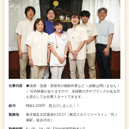
仕事内容
◆清掃・洗濯・営繕等の補助作業など ＼経験は問いません！
／ 社内研修がありますので、未経験の方やブランクがある方
も安心してお仕事スタートできます。 …
給与
時給1,226円 賃上げしました！！
勤務地
東京都足立区栗原4-23-17（東武スカイツリーライン「竹ノ
塚駅」徒歩15分）
勤務時間
9：00～18：00 【30分程度変動有り】