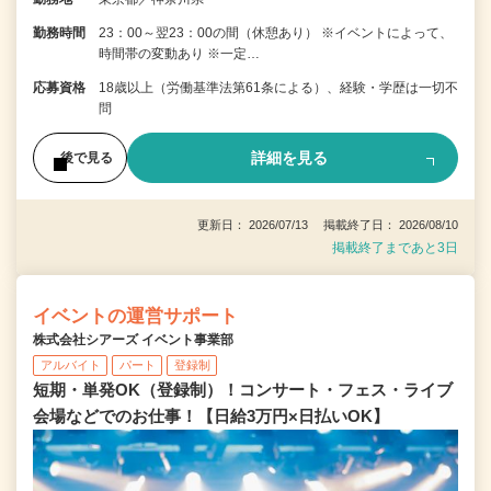
勤務時間
23：00～翌23：00の間（休憩あり） ※イベントによって、
時間帯の変動あり ※一定…
応募資格
18歳以上（労働基準法第61条による）、経験・学歴は一切不
問
詳細を見る
後で見る
更新日： 2026/07/13 掲載終了日： 2026/08/10
掲載終了まであと3日
イベントの運営サポート
株式会社シアーズ イベント事業部
アルバイト
パート
登録制
短期・単発OK（登録制）！コンサート・フェス・ライブ
会場などでのお仕事！【日給3万円×日払いOK】