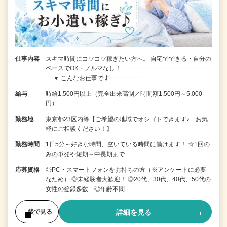
仕事内容
スキマ時間にコツコツ稼ぎたい方へ。 自宅でできる・自分の
ペースでOK・ノルマなし！ ━━━━━━━━━━━━━━
━ ▼ こんなお仕事です ━━━━━…
給与
時給1,500円以上（完全出来高制／時間額1,500円～5,000
円）
勤務地
東京都23区内等【ご希望の地域でオシゴトできます♪ お気
軽にご相談ください！】
勤務時間
1日5分～好きな時間、空いている時間に働けます！ ☆1回の
みの単発や短期～中長期まで…
応募資格
◎PC・スマートフォンをお持ちの方（※アンケートに必要
なため） ◎未経験者大歓迎！ ◎20代、30代、40代、50代の
女性の登録多数 ◎年齢不問
詳細を見る
後で見る