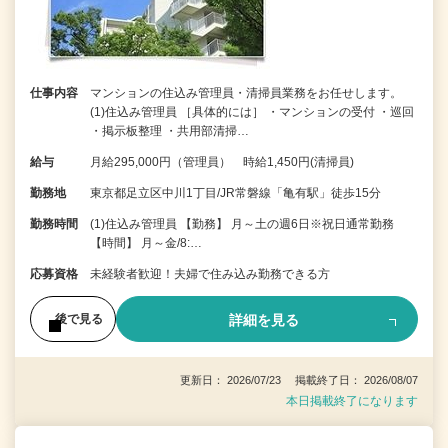
仕事内容
マンションの住込み管理員・清掃員業務をお任せします。
(1)住込み管理員 ［具体的には］ ・マンションの受付 ・巡回
・掲示板整理 ・共用部清掃…
給与
月給295,000円（管理員） 時給1,450円(清掃員)
勤務地
東京都足立区中川1丁目/JR常磐線「亀有駅」徒歩15分
勤務時間
(1)住込み管理員 【勤務】 月～土の週6日※祝日通常勤務
【時間】 月～金/8:…
応募資格
未経験者歓迎！夫婦で住み込み勤務できる方
詳細を見る
後で見る
更新日： 2026/07/23 掲載終了日： 2026/08/07
本日掲載終了になります