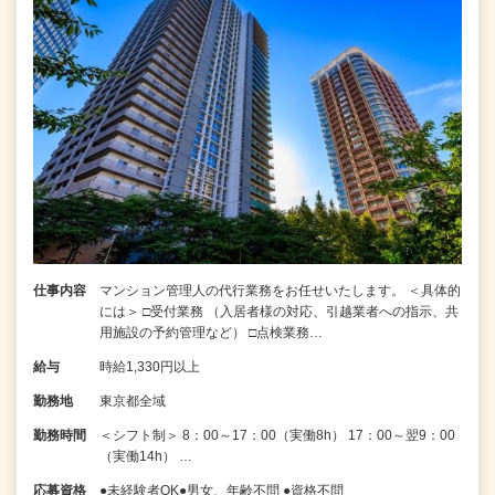
仕事内容
マンション管理人の代行業務をお任せいたします。 ＜具体的
には＞ □受付業務 （入居者様の対応、引越業者への指示、共
用施設の予約管理など） □点検業務…
給与
時給1,330円以上
勤務地
東京都全域
勤務時間
＜シフト制＞ 8：00～17：00（実働8h） 17：00～翌9：00
（実働14h） …
応募資格
●未経験者OK●男女、年齢不問 ●資格不問