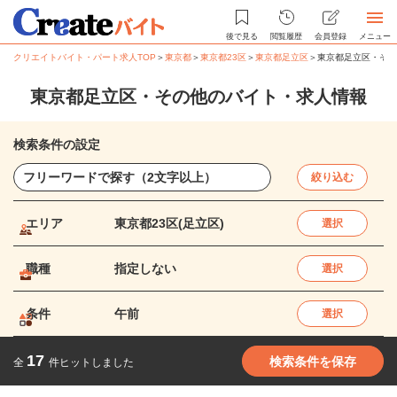
後で見る
閲覧履歴
会員登録
メニュー
クリエイトバイト・パート求人TOP
＞
東京都
＞
東京都23区
＞
東京都足立区
＞
東京都足立区・その
東京都足立区・その他のバイト・求人情報
検索条件の設定
絞り込む
エリア
東京都23区(足立区)
選択
職種
指定しない
選択
条件
午前
選択
17
検索条件を保存
全
件ヒットしました