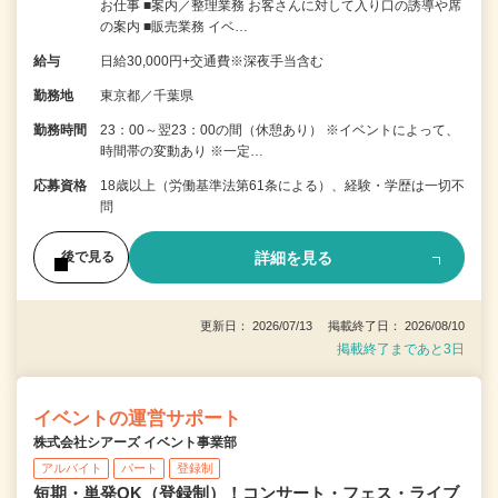
お仕事 ■案内／整理業務 お客さんに対して入り口の誘導や席
の案内 ■販売業務 イベ…
給与
日給30,000円+交通費※深夜手当含む
勤務地
東京都／千葉県
勤務時間
23：00～翌23：00の間（休憩あり） ※イベントによって、
時間帯の変動あり ※一定…
応募資格
18歳以上（労働基準法第61条による）、経験・学歴は一切不
問
詳細を見る
後で見る
更新日： 2026/07/13 掲載終了日： 2026/08/10
掲載終了まであと3日
イベントの運営サポート
株式会社シアーズ イベント事業部
アルバイト
パート
登録制
短期・単発OK（登録制）！コンサート・フェス・ライブ