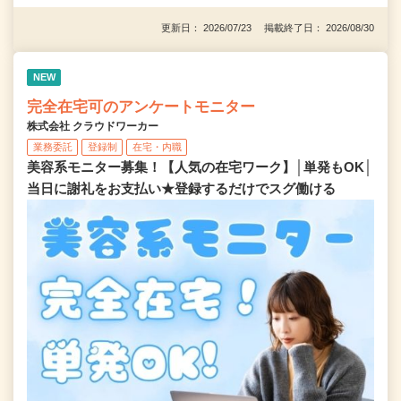
更新日： 2026/07/23 掲載終了日： 2026/08/30
NEW
完全在宅可のアンケートモニター
株式会社 クラウドワーカー
業務委託
登録制
在宅・内職
美容系モニター募集！【人気の在宅ワーク】│単発もOK│
当日に謝礼をお支払い★登録するだけでスグ働ける