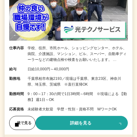
仕事内容
学校、役所、市民ホール、ショッピングセンター、ホテル、
病院、介護施設、マンション、ビル、スーパー、自動車ディ
ーラーなどの建物点検や検査をお願いいたします。 …
給与
日給10,000円～40,000円
勤務地
千葉県柏市布施2193／現場は千葉県、東京23区、神奈川
県、埼玉県、茨城県 ※直行直帰OK
勤務時間
9：00～17：30の間で1日3時間～6時間 ※現場による 【勤
務】 週1日～OK
応募資格
未経験者大歓迎 学歴・性別・資格不問 WワークOK
詳細を見る
後で見る