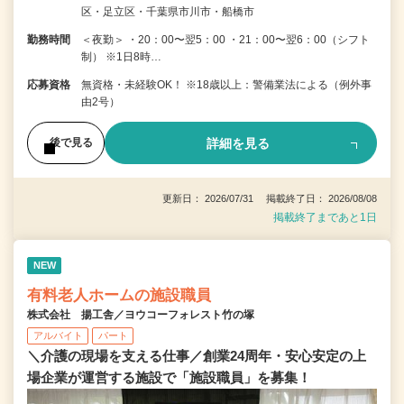
区・足立区・千葉県市川市・船橋市
勤務時間
＜夜勤＞ ・20：00〜翌5：00 ・21：00〜翌6：00（シフト
制） ※1日8時…
応募資格
無資格・未経験OK！ ※18歳以上：警備業法による（例外事
由2号）
詳細を見る
後で見る
更新日： 2026/07/31 掲載終了日： 2026/08/08
掲載終了まであと1日
NEW
有料老人ホームの施設職員
株式会社 揚工舎／ヨウコーフォレスト竹の塚
アルバイト
パート
＼介護の現場を支える仕事／創業24周年・安心安定の上
場企業が運営する施設で「施設職員」を募集！