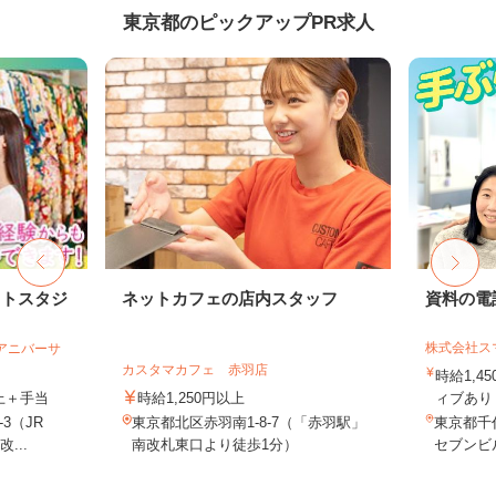
東京都のピックアップPR求人
ォトスタジ
ネットカフェの店内スタッフ
資料の電
株式会社ス
社アニバーサ
カスタマカフェ 赤羽店
時給1,4
以上＋手当
時給1,250円以上
ィブあり 
3（JR
東京都北区赤羽南1-8-7（「赤羽駅」
東京都千代
...
南改札東口より徒歩1分）
セブンビル