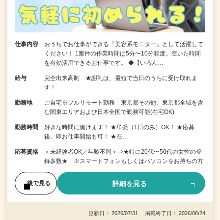
仕事内容
おうちでお仕事ができる『美容系モニター』として活躍して
ください！ 1案件の作業時間は5分〜10分程度。空いた時間
を有効活用できるお仕事です。 ◆【いろん…
給与
完全出来高制 ★謝礼は、最短で当日のうちに受け取れま
す！
勤務地
ご自宅※フルリモート勤務 東京都その他、東京都全域を含
む関東エリアおよび日本全国で勤務可能(在宅OK)
勤務時間
好きな時間に働けます！ ★単発（1日のみ）OK！ ★応募
後、即お仕事開始も可！ ★在…
応募資格
＜未経験者OK／年齢不問＞⇒★特に20代〜50代の女性の登
録多数★ ※スマートフォンもしくはパソコンをお持ちの方
詳細を見る
後で見る
更新日： 2026/07/31 掲載終了日： 2026/08/24