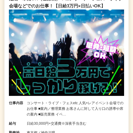
会場などでのお仕事！【日給3万円×日払いOK】
仕事内容
コンサート・ライブ・フェスetc 人気×レアイベント会場での
お仕事 ■案内／整理業務 お客さんに対して入り口の誘導や席
の案内 ■販売業務 イベ…
給与
日給30,000円+交通費※深夜手当含む
勤務地
東京都／神奈川県