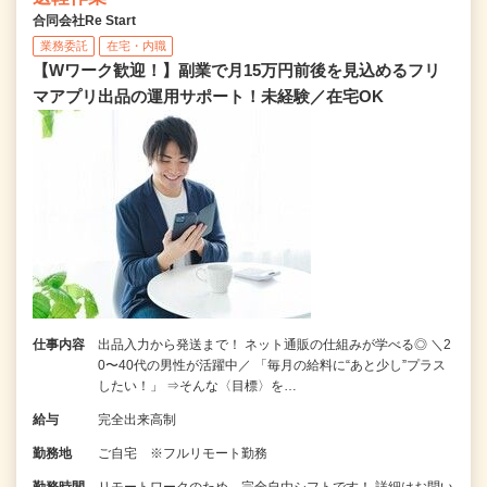
合同会社Re Start
業務委託
在宅・内職
【Wワーク歓迎！】副業で月15万円前後を見込めるフリ
マアプリ出品の運用サポート！未経験／在宅OK
仕事内容
出品入力から発送まで！ ネット通販の仕組みが学べる◎ ＼2
0〜40代の男性が活躍中／ 「毎月の給料に“あと少し”プラス
したい！」 ⇒そんな〈目標〉を…
給与
完全出来高制
勤務地
ご自宅 ※フルリモート勤務