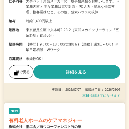
仕事内容
大手ペット用品メーカーの一般事務業務をお願いします。 ＜
業務内容＞ 主な業務は電話対応・PC入力・簡単な伝票整
理、接客業務など。その他、酸素ハウスの洗浄…
給与
時給1,400円以上
勤務地
東京都足立区中央本町2-23-2（東武スカイツリーライン「五
反野駅」徒歩5分）
勤務時間
【時間】9：00～18：00(実働8ｈ) 【勤務】週3日～OK！ ※
曜日応相談・Wワーク…
応募資格
未経験OK！
詳細を見る
後で見る
更新日： 2026/07/07 掲載終了日： 2026/08/07
本日掲載終了になります
NEW
有料老人ホームのケアマネジャー
株式会社 揚工舎／ヨウコーフォレスト竹の塚