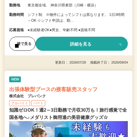
勤務地
東京都全域、 神奈川県東部（川崎・横浜）
勤務時間
シフト制 ※物件によってシフトは異なります。 1日3時間
～OK ☆シフト申請は、勤…
応募資格
●未経験者OK●男女、年齢不問 ●資格不問
詳細を見る
後で見る
更新日： 2026/07/28 掲載終了日： 2026/09/04
NEW
出張体験型ブースの接客販売スタッフ
株式会社 プレバンク
アルバイト
パート
知識ゼロOK！週2～3日勤務で月収30万も！旅行感覚で全
国各地へ♪メダリスト御用達の美容健康グッズ☆