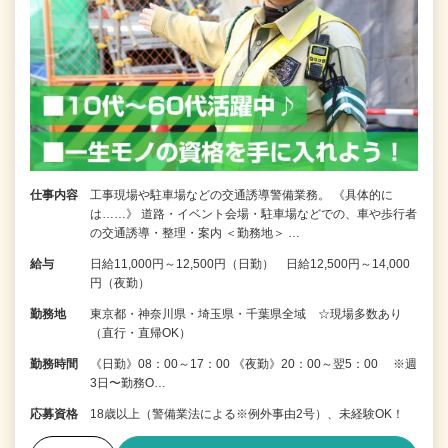
仕事内容
工事現場や駐車場などの交通誘導警備業務。 《具体的に
は……》 道路・イベント会場・駐車場などでの、車や歩行者
の交通誘導・整理・案内 ＜勤務地＞ …
給与
日給11,000円～12,500円（日勤） 日給12,500円～14,000
円（夜勤）
勤務地
東京都・神奈川県・埼玉県・千葉県全域 ☆現場多数あり
（直行・直帰OK）
勤務時間
《日勤》08：00～17：00 《夜勤》20：00～翌5：00 ※週
3日〜勤務O…
応募資格
18歳以上（警備業法による※例外事由2号）、未経験OK！