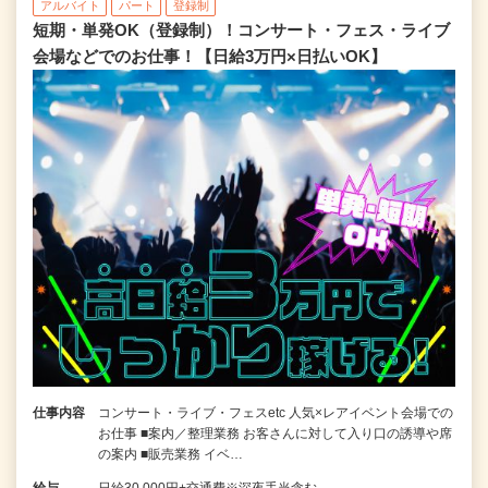
アルバイト
パート
登録制
短期・単発OK（登録制）！コンサート・フェス・ライブ
会場などでのお仕事！【日給3万円×日払いOK】
仕事内容
コンサート・ライブ・フェスetc 人気×レアイベント会場での
お仕事 ■案内／整理業務 お客さんに対して入り口の誘導や席
の案内 ■販売業務 イベ…
給与
日給30,000円+交通費※深夜手当含む