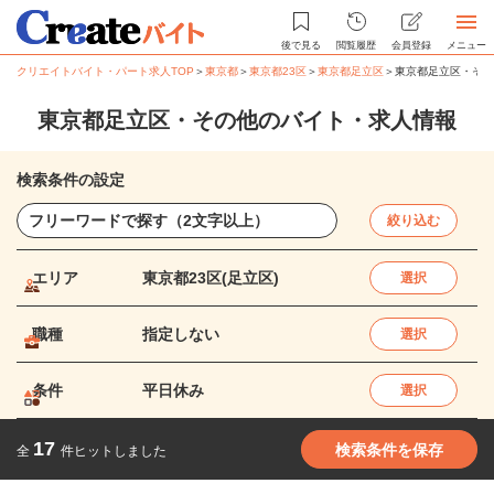
後で見る
閲覧履歴
会員登録
メニュー
クリエイトバイト・パート求人TOP
＞
東京都
＞
東京都23区
＞
東京都足立区
＞
東京都足立区・その
東京都足立区・その他のバイト・求人情報
検索条件の設定
絞り込む
エリア
東京都23区(足立区)
選択
職種
指定しない
選択
条件
平日休み
選択
17
検索条件を保存
全
件ヒットしました