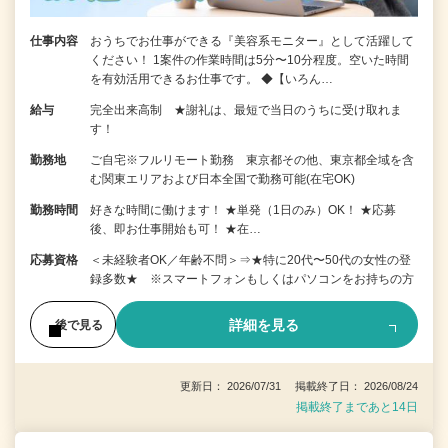
仕事内容
おうちでお仕事ができる『美容系モニター』として活躍して
ください！ 1案件の作業時間は5分〜10分程度。空いた時間
を有効活用できるお仕事です。 ◆【いろん…
給与
完全出来高制 ★謝礼は、最短で当日のうちに受け取れま
す！
勤務地
ご自宅※フルリモート勤務 東京都その他、東京都全域を含
む関東エリアおよび日本全国で勤務可能(在宅OK)
勤務時間
好きな時間に働けます！ ★単発（1日のみ）OK！ ★応募
後、即お仕事開始も可！ ★在…
応募資格
＜未経験者OK／年齢不問＞⇒★特に20代〜50代の女性の登
録多数★ ※スマートフォンもしくはパソコンをお持ちの方
詳細を見る
後で見る
更新日： 2026/07/31 掲載終了日： 2026/08/24
掲載終了まであと14日