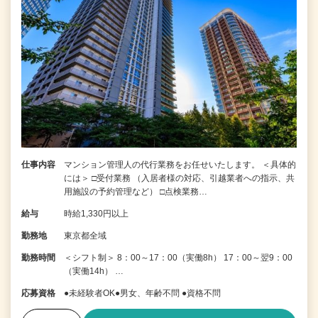
仕事内容
マンション管理人の代行業務をお任せいたします。 ＜具体的
には＞ □受付業務 （入居者様の対応、引越業者への指示、共
用施設の予約管理など） □点検業務…
給与
時給1,330円以上
勤務地
東京都全域
勤務時間
＜シフト制＞ 8：00～17：00（実働8h） 17：00～翌9：00
（実働14h） …
応募資格
●未経験者OK●男女、年齢不問 ●資格不問