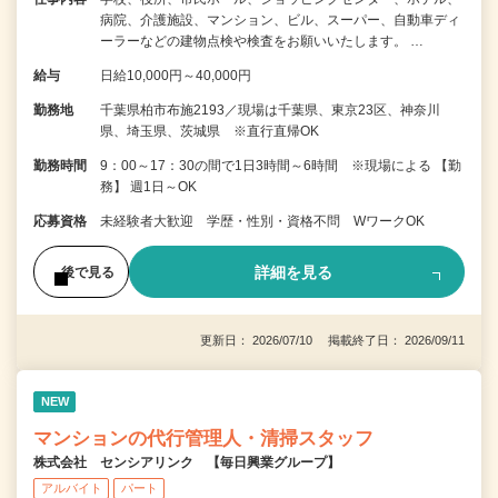
病院、介護施設、マンション、ビル、スーパー、自動車ディ
ーラーなどの建物点検や検査をお願いいたします。 …
給与
日給10,000円～40,000円
勤務地
千葉県柏市布施2193／現場は千葉県、東京23区、神奈川
県、埼玉県、茨城県 ※直行直帰OK
勤務時間
9：00～17：30の間で1日3時間～6時間 ※現場による 【勤
務】 週1日～OK
応募資格
未経験者大歓迎 学歴・性別・資格不問 WワークOK
詳細を見る
後で見る
更新日： 2026/07/10 掲載終了日： 2026/09/11
NEW
マンションの代行管理人・清掃スタッフ
株式会社 センシアリンク 【毎日興業グループ】
アルバイト
パート