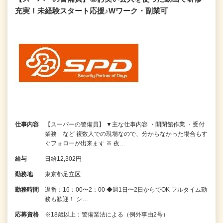
充実！未経験スタート応援♪Wワーク・副業可
仕事内容
【スーパーの警備員】 ▼主な仕事内容 ・開閉館作業 ・受付
業務 など 複数人での現場なので、分からなかった場合もす
ぐフォローが出来ます ※ 夜…
給与
日給12,302円
勤務地
東京都足立区
勤務時間
遅番：16：00〜2：00 ◆週1日〜2日からでOK フルタイム勤
務も歓迎！ シ…
応募資格
※18歳以上：警備業法による（例外事由2号）