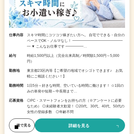
仕事内容
スキマ時間にコツコツ稼ぎたい方へ。 自宅でできる・自分の
ペースでOK・ノルマなし！ ━━━━━━━━━━━━━━
━ ▼ こんなお仕事です ━━━━━…
給与
時給1,500円以上（完全出来高制／時間額1,500円～5,000
円）
勤務地
東京都23区内等【ご希望の地域でオシゴトできます♪ お気
軽にご相談ください！】
勤務時間
1日5分～好きな時間、空いている時間に働けます！ ☆1回の
みの単発や短期～中長期まで…
応募資格
◎PC・スマートフォンをお持ちの方（※アンケートに必要
なため） ◎未経験者大歓迎！ ◎20代、30代、40代、50代の
女性の登録多数 ◎年齢不問
詳細を見る
後で見る