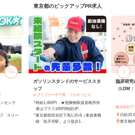
東京都のピックアップPR求人
フ
ガソリンスタンドのサービススタ
臨床研究
ッフ
（LDM：L
フ
オブリプラーザ下馬 フルサービス
＋インセンテ
時給1,450円 ★危険物取扱資格所持
株式会社ア
者はプラス100円時給UP...
日給20,
17 スリー
東京都世田谷区下馬1-20-9（東急東横
.
線「祐天寺駅」より徒歩1...
東京都