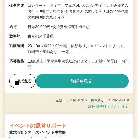
仕事内容
コンサート・ライブ・フェスetc 人気×レアイベント会場での
お仕事 ■案内／整理業務 お客さんに対して入り口の誘導や席
の案内 ■販売業務 イベ…
給与
日給30,000円+交通費※深夜手当含む
勤務地
東京都／千葉県
勤務時間
23：00～翌23：00の間（休憩あり） ※イベントによって、
時間帯の変動あり ※一定…
応募資格
18歳以上（労働基準法第61条による）、経験・学歴は一切不
問
詳細を見る
後で見る
更新日： 2026/07/13 掲載終了日： 2026/08/10
本日掲載終了になります
イベントの運営サポート
株式会社シアーズ イベント事業部