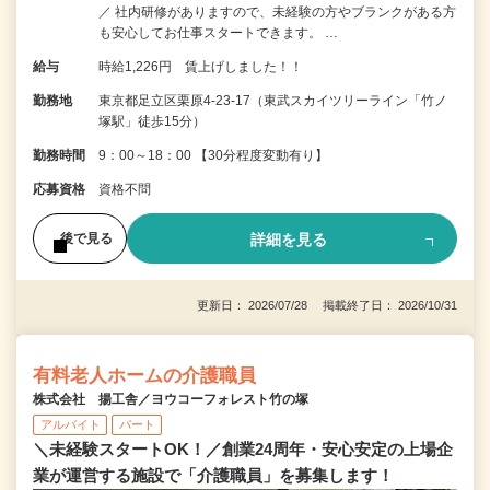
／ 社内研修がありますので、未経験の方やブランクがある方
も安心してお仕事スタートできます。 …
給与
時給1,226円 賃上げしました！！
勤務地
東京都足立区栗原4-23-17（東武スカイツリーライン「竹ノ
塚駅」徒歩15分）
勤務時間
9：00～18：00 【30分程度変動有り】
応募資格
資格不問
詳細を見る
後で見る
更新日： 2026/07/28 掲載終了日： 2026/10/31
有料老人ホームの介護職員
株式会社 揚工舎／ヨウコーフォレスト竹の塚
アルバイト
パート
＼未経験スタートOK！／創業24周年・安心安定の上場企
業が運営する施設で「介護職員」を募集します！