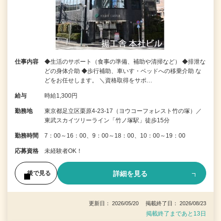
仕事内容
◆生活のサポート（食事の準備、補助や清掃など） ◆排泄な
どの身体介助 ◆歩行補助、車いす・ベッドへの移乗介助 な
どをお任せします。 ＼資格取得をサポ…
給与
時給1,300円
勤務地
東京都足立区栗原4-23-17（ヨウコーフォレスト竹の塚）／
東武スカイツリーライン「竹ノ塚駅」徒歩15分
勤務時間
7：00～16：00、9：00～18：00、10：00～19：00
応募資格
未経験者OK！
詳細を見る
後で見る
更新日： 2026/05/20 掲載終了日： 2026/08/23
掲載終了まであと13日