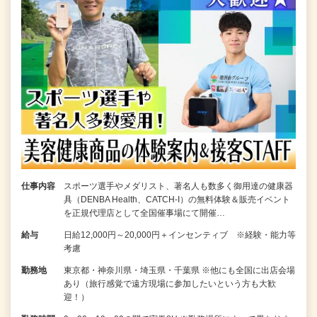
仕事内容
スポーツ選手やメダリスト、著名人も数多く御用達の健康器
具（DENBA Health、CATCH-I）の無料体験＆販売イベント
を正規代理店として全国催事場にて開催…
給与
日給12,000円～20,000円＋インセンティブ ※経験・能力等
考慮
勤務地
東京都・神奈川県・埼玉県・千葉県 ※他にも全国に出店会場
あり（旅行感覚で遠方現場に参加したいという方も大歓
迎！）