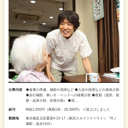
仕事内容
◆食事の準備、補助や清掃など ◆入浴や排泄などの身体介助
◆歩行補助、車いす・ベッドへの移乗介助 ◆夜勤（巡回、就
寝・起床介助、排泄介助） ◆清…
給与
時給1,500円（夜勤1回：26,390円） ☆賃上げしました
勤務地
東京都足立区栗原4-23-17（東武スカイツリーライン「竹ノ
塚駅」徒歩15分）