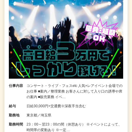
仕事内容
コンサート・ライブ・フェスetc 人気×レアイベント会場での
お仕事 ■案内／整理業務 お客さんに対して入り口の誘導や席
の案内 ■販売業務 イベ…
給与
日給30,000円+交通費※深夜手当含む
勤務地
東京都／埼玉県
勤務時間
23：00～翌23：00の間（休憩あり） ※イベントによって、
時間帯の変動あり ※一定…