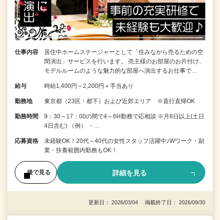
仕事内容
居住中ホームステージャーとして「住みながら売るための空
間演出」サービスを行います。 売主様のお部屋のお片付け、
モデルルームのような魅力的な部屋へ演出するお仕事で…
給与
時給1,400円～2,200円＋手当あり
勤務地
東京都（23区・都下）および近郊エリア ※直行直帰OK
勤務時間
9：30～17：00の間で4～6H勤務で応相談 ※月8日以上(土日
4日含む) （例） ・…
応募資格
未経験OK！20代～40代の女性スタッフ活躍中♪Wワーク・副
業・扶養範囲内勤務もOK！
詳細を見る
後で見る
更新日： 2026/03/04 掲載終了日： 2026/09/30