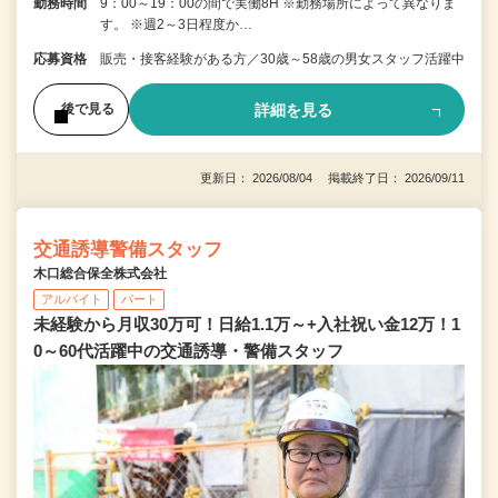
勤務時間
9：00～19：00の間で実働8H ※勤務場所によって異なりま
す。 ※週2～3日程度か…
応募資格
販売・接客経験がある方／30歳～58歳の男女スタッフ活躍中
詳細を見る
後で見る
更新日： 2026/08/04 掲載終了日： 2026/09/11
交通誘導警備スタッフ
木口総合保全株式会社
アルバイト
パート
未経験から月収30万可！日給1.1万～+入社祝い金12万！1
0～60代活躍中の交通誘導・警備スタッフ