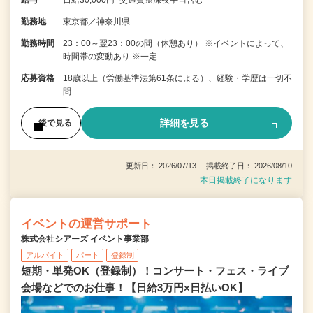
勤務地
東京都／神奈川県
勤務時間
23：00～翌23：00の間（休憩あり） ※イベントによって、
時間帯の変動あり ※一定…
応募資格
18歳以上（労働基準法第61条による）、経験・学歴は一切不
問
詳細を見る
後で見る
更新日： 2026/07/13 掲載終了日： 2026/08/10
本日掲載終了になります
イベントの運営サポート
株式会社シアーズ イベント事業部
アルバイト
パート
登録制
短期・単発OK（登録制）！コンサート・フェス・ライブ
会場などでのお仕事！【日給3万円×日払いOK】