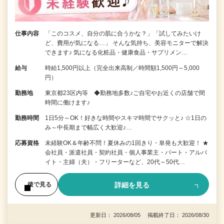
仕事内容
「このコスメ、自分の肌に合うかな？」「試してみたいけ
ど、費用が気になる…」 そんな気持ち、美容モニターで解決
できます♪ 気になる化粧品・健康食品・サプリメン…
給与
時給1,500円以上（完全出来高制／時間額1,500円～5,000
円）
勤務地
東京都23区内等 ◆勤務地多数♪ご自宅やお近くの店舗で間
時間に働けます♪
勤務時間
1日5分～OK！好きな時間やスキマ時間でサクッと♪ ☆1日の
み～中長期まで幅広く大歓迎♪…
応募資格
未経験OK＆年齢不問！夏休みの1回きり・単発も大歓迎！ ★
会社員・派遣社員・契約社員・個人事業主・パート・アルバ
イト・主婦（夫）・フリーターなど、20代～50代…
詳細を見る
後で見る
更新日： 2026/08/05 掲載終了日： 2026/08/30