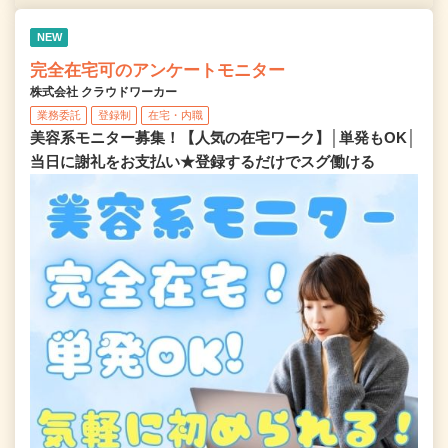
NEW
完全在宅可のアンケートモニター
株式会社 クラウドワーカー
業務委託
登録制
在宅・内職
美容系モニター募集！【人気の在宅ワーク】│単発もOK│
当日に謝礼をお支払い★登録するだけでスグ働ける