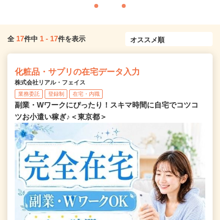
17
1
-
17
全
件中
件を表示
化粧品・サプリの在宅データ入力
株式会社リアル・フェイス
業務委託
登録制
在宅・内職
副業・Wワークにぴったり！スキマ時間に自宅でコツコ
ツお小遣い稼ぎ♪＜東京都＞