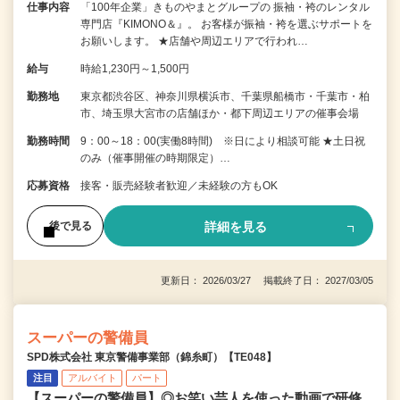
仕事内容
「100年企業」きものやまとグループの 振袖・袴のレンタル
専門店『KIMONO＆』。 お客様が振袖・袴を選ぶサポートを
お願いします。 ★店舗や周辺エリアで行われ…
給与
時給1,230円～1,500円
勤務地
東京都渋谷区、神奈川県横浜市、千葉県船橋市・千葉市・柏
市、埼玉県大宮市の店舗ほか・都下周辺エリアの催事会場
勤務時間
9：00～18：00(実働8時間) ※日により相談可能 ★土日祝
のみ（催事開催の時期限定）…
応募資格
接客・販売経験者歓迎／未経験の方もOK
詳細を見る
後で見る
更新日： 2026/03/27 掲載終了日： 2027/03/05
スーパーの警備員
SPD株式会社 東京警備事業部（錦糸町）【TE048】
注目
アルバイト
パート
【スーパーの警備員】◎お笑い芸人を使った動画で研修