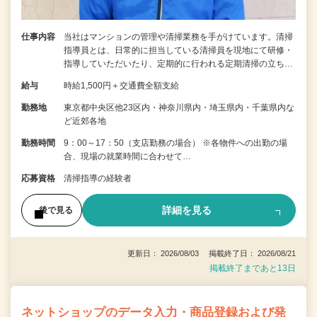
仕事内容
当社はマンションの管理や清掃業務を手がけています。清掃
指導員とは、日常的に担当している清掃員を現地にて研修・
指導していただいたり、定期的に行われる定期清掃の立ち…
給与
時給1,500円＋交通費全額支給
勤務地
東京都中央区他23区内・神奈川県内・埼玉県内・千葉県内な
ど近郊各地
勤務時間
9：00～17：50（支店勤務の場合） ※各物件への出勤の場
合、現場の就業時間に合わせて…
応募資格
清掃指導の経験者
詳細を見る
後で見る
更新日： 2026/08/03 掲載終了日： 2026/08/21
掲載終了まであと13日
ネットショップのデータ入力・商品登録および発