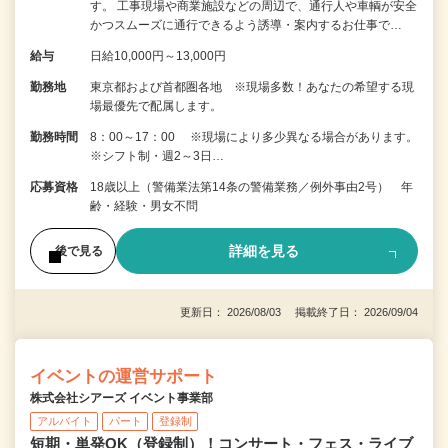
す。 工事現場や商業施設などの周辺で、通行人や車輌が安全
かつスムーズに通行できるよう誘導・案内するお仕事で…
給与
日給10,000円～13,000円
勤務地
東京都および首都圏各地 ※現場多数！あなたの希望する現
場最優先で配属します。
勤務時間
8：00～17：00 ※現場により多少異なる場合があります。
※シフト制・週2～3日…
応募資格
18歳以上（警備業法第14条の警備業務／例外事由2号） 年
齢・経験・男女不問
詳細を見る
後で見る
更新日： 2026/08/03 掲載終了日： 2026/09/04
イベントの運営サポート
株式会社シアーズ イベント事業部
アルバイト
パート
登録制
短期・単発OK（登録制）！コンサート・フェス・ライブ