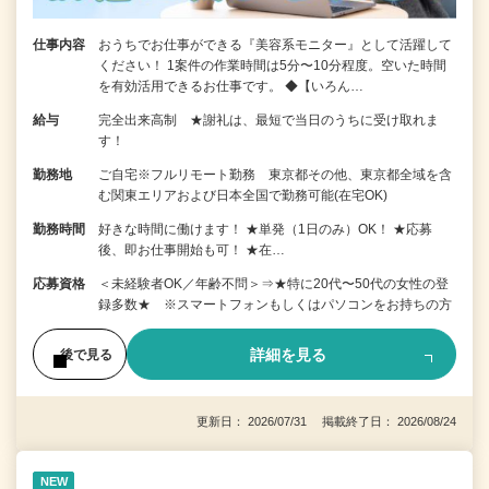
仕事内容
おうちでお仕事ができる『美容系モニター』として活躍して
ください！ 1案件の作業時間は5分〜10分程度。空いた時間
を有効活用できるお仕事です。 ◆【いろん…
給与
完全出来高制 ★謝礼は、最短で当日のうちに受け取れま
す！
勤務地
ご自宅※フルリモート勤務 東京都その他、東京都全域を含
む関東エリアおよび日本全国で勤務可能(在宅OK)
勤務時間
好きな時間に働けます！ ★単発（1日のみ）OK！ ★応募
後、即お仕事開始も可！ ★在…
応募資格
＜未経験者OK／年齢不問＞⇒★特に20代〜50代の女性の登
録多数★ ※スマートフォンもしくはパソコンをお持ちの方
詳細を見る
後で見る
更新日： 2026/07/31 掲載終了日： 2026/08/24
NEW