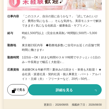
仕事内容
「このコスメ、自分の肌に合うかな？」「試してみたいけ
ど、費用が気になる…」 そんな気持ち、美容モニターで解決
できます♪ 気になる化粧品・健康食品・サプリメン…
給与
時給1,500円以上（完全出来高制／時間額1,500円～5,000
円）
勤務地
東京都23区内等 ◆勤務地多数♪ご自宅やお近くの店舗で間
時間に働けます♪
勤務時間
1日5分～OK！好きな時間やスキマ時間でサクッと♪ ☆1日の
み～中長期まで幅広く大歓迎♪…
応募資格
未経験OK＆年齢不問！夏休みの1回きり・単発も大歓迎！ ★
会社員・派遣社員・契約社員・個人事業主・パート・アルバ
イト・主婦（夫）・フリーターなど、20代～50代…
詳細を見る
後で見る
更新日： 2026/08/05 掲載終了日： 2026/08/30