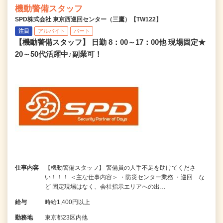
機動警備スタッフ
SPD株式会社 東京西巡回センター（三鷹）【TW122】
注目
アルバイト
パート
【機動警備スタッフ】 日勤 8：00～17：00他 現場固定★
20～50代活躍中♪副業可！
仕事内容
【機動警備スタッフ】 警備員の人手不足を助けてくださ
い！！！ ＜主な仕事内容＞ ・防災センター業務 ・巡回 な
ど 固定現場はなく、会社指示エリアへの出…
給与
時給1,400円以上
勤務地
東京都23区内他