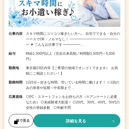
仕事内容
スキマ時間にコツコツ稼ぎたい方へ。 自宅でできる・自分の
ペースでOK・ノルマなし！ ━━━━━━━━━━━━━━
━ ▼ こんなお仕事です ━━━━━…
給与
時給1,500円以上（完全出来高制／時間額1,500円～5,000
円）
勤務地
東京都23区内等【ご希望の地域でオシゴトできます♪ お気
軽にご相談ください！】
勤務時間
1日5分～好きな時間、空いている時間に働けます！ ☆1回の
みの単発や短期～中長期まで…
応募資格
◎PC・スマートフォンをお持ちの方（※アンケートに必要
なため） ◎未経験者大歓迎！ ◎20代、30代、40代、50代の
女性の登録多数 ◎年齢不問
詳細を見る
後で見る