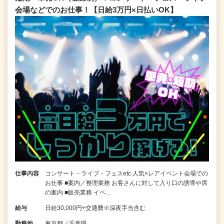
会場などでのお仕事！【日給3万円×日払いOK】
仕事内容
コンサート・ライブ・フェスetc 人気×レアイベント会場での
お仕事 ■案内／整理業務 お客さんに対して入り口の誘導や席
の案内 ■販売業務 イベ…
給与
日給30,000円+交通費※深夜手当含む
勤務地
東京都／千葉県