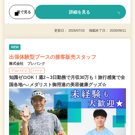
詳細を見る
後で見る
更新日： 2026/07/10 掲載終了日： 2026/09/11
NEW
出張体験型ブースの接客販売スタッフ
株式会社 プレバンク
アルバイト
パート
知識ゼロOK！週2～3日勤務で月収30万も！旅行感覚で全
国各地へ♪メダリスト御用達の美容健康グッズ☆