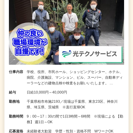
仕事内容
学校、役所、市民ホール、ショッピングセンター、ホテル、
病院、介護施設、マンション、ビル、スーパー、自動車ディ
ーラーなどの建物点検や検査をお願いいたします。 …
給与
日給10,000円～40,000円
勤務地
千葉県柏市布施2193／現場は千葉県、東京23区、神奈川
県、埼玉県、茨城県 ※直行直帰OK
勤務時間
9：00～17：30の間で1日3時間～6時間 ※現場による 【勤
務】 週1日～OK
応募資格
未経験者大歓迎 学歴・性別・資格不問 WワークOK