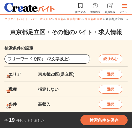
後で見る
閲覧履歴
会員登録
メニュー
クリエイトバイト・パート求人TOP
＞
東京都
＞
東京都23区
＞
東京都足立区
＞
東京都足立区・その
東京都足立区・その他のバイト・求人情報
検索条件の設定
絞り込む
エリア
東京都23区(足立区)
選択
職種
指定しない
選択
条件
高収入
選択
19
検索条件を保存
全
件ヒットしました