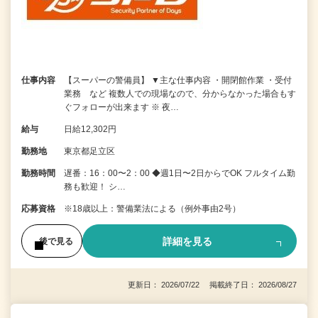
仕事内容
【スーパーの警備員】 ▼主な仕事内容 ・開閉館作業 ・受付
業務 など 複数人での現場なので、分からなかった場合もす
ぐフォローが出来ます ※ 夜…
給与
日給12,302円
勤務地
東京都足立区
勤務時間
遅番：16：00〜2：00 ◆週1日〜2日からでOK フルタイム勤
務も歓迎！ シ…
応募資格
※18歳以上：警備業法による（例外事由2号）
詳細を見る
後で見る
更新日： 2026/07/22 掲載終了日： 2026/08/27