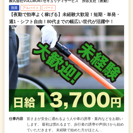
株式会社VOLLMONTセキュリティサービス 渋谷支社（夜勤）
注目
アルバイト
パート
【夜勤で効率よく稼げる】未経験大歓迎！短期・単発・
週1・シフト自由！80代までの幅広い世代が活躍中！
仕事内容
皆さまが安全に通れるよう人や車の誘導・案内などをお願い
します。 最初は慣れるまで、歩行者の誘導や声掛けから始め
ていただきます。 未経験で始めた方がほとん…