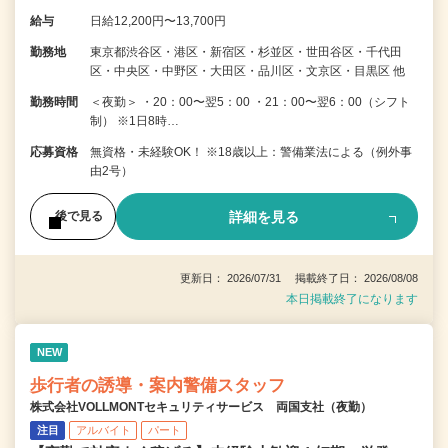
給与
日給12,200円〜13,700円
勤務地
東京都渋谷区・港区・新宿区・杉並区・世田谷区・千代田
区・中央区・中野区・大田区・品川区・文京区・目黒区 他
勤務時間
＜夜勤＞ ・20：00〜翌5：00 ・21：00〜翌6：00（シフト
制） ※1日8時…
応募資格
無資格・未経験OK！ ※18歳以上：警備業法による（例外事
由2号）
詳細を見る
後で見る
更新日： 2026/07/31 掲載終了日： 2026/08/08
本日掲載終了になります
NEW
歩行者の誘導・案内警備スタッフ
株式会社VOLLMONTセキュリティサービス 両国支社（夜勤）
注目
アルバイト
パート