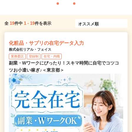
19
1
-
19
全
件中
件を表示
化粧品・サプリの在宅データ入力
株式会社リアル・フェイス
業務委託
登録制
在宅・内職
副業・Wワークにぴったり！スキマ時間に自宅でコツコ
ツお小遣い稼ぎ♪＜東京都＞