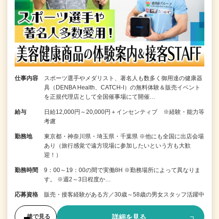
仕事内容
スポーツ選手やメダリスト、著名人も数多く御用達の健康器
具（DENBA Health、CATCH-I）の無料体験＆販売イベント
を正規代理店として全国催事場にて開催…
給与
日給12,000円～20,000円＋インセンティブ ※経験・能力等
考慮
勤務地
東京都・神奈川県・埼玉県・千葉県 ※他にも全国に出店会場
あり（旅行感覚で遠方現場に参加したいという方も大歓
迎！）
勤務時間
9：00～19：00の間で実働8H ※勤務場所によって異なりま
す。 ※週2～3日程度か…
応募資格
販売・接客経験がある方／30歳～58歳の男女スタッフ活躍中
詳細を見る
後で見る