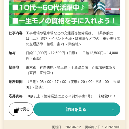
仕事内容
工事現場や駐車場などの交通誘導警備業務。 《具体的に
は……》 道路・イベント会場・駐車場などでの、車や歩行者
の交通誘導・整理・案内 ＜勤務地＞ …
給与
日給11,000円～12,500円（日勤） 日給12,500円～14,000
円（夜勤）
勤務地
東京都・神奈川県・埼玉県・千葉県全域 ☆現場多数あり
（直行・直帰OK）
勤務時間
《日勤》08：00～17：00 《夜勤》20：00～翌5：00 ※週
3日〜勤務O…
応募資格
18歳以上（警備業法による※例外事由2号）、未経験OK！
詳細を見る
後で見る
更新日： 2026/07/22 掲載終了日： 2026/09/05