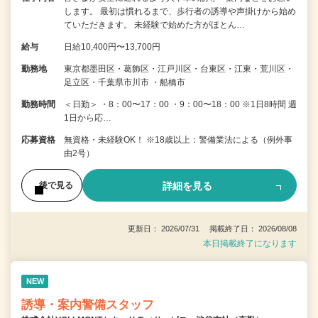
します。 最初は慣れるまで、歩行者の誘導や声掛けから始め
ていただきます。 未経験で始めた方がほとん…
給与
日給10,400円〜13,700円
勤務地
東京都墨田区・葛飾区・江戸川区・台東区・江東・荒川区・
足立区・千葉県市川市 ・船橋市
勤務時間
＜日勤＞ ・8：00〜17：00 ・9：00〜18：00 ※1日8時間 週
1日から応…
応募資格
無資格・未経験OK！ ※18歳以上：警備業法による（例外事
由2号）
詳細を見る
後で見る
更新日： 2026/07/31 掲載終了日： 2026/08/08
本日掲載終了になります
NEW
誘導・案内警備スタッフ