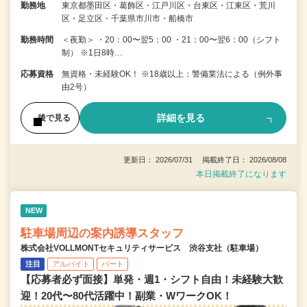
勤務地
東京都墨田区・葛飾区・江戸川区・台東区・江東区・荒川
区・足立区・千葉県市川市・船橋市
勤務時間
＜夜勤＞ ・20：00〜翌5：00 ・21：00〜翌6：00（シフト
制） ※1日8時…
応募資格
無資格・未経験OK！ ※18歳以上：警備業法による（例外事
由2号）
詳細を見る
後で見る
更新日： 2026/07/31 掲載終了日： 2026/08/08
本日掲載終了になります
NEW
駐車場周辺の案内誘導スタッフ
株式会社VOLLMONTセキュリティサービス 渋谷支社（駐車場）
注目
アルバイト
パート
【応募者必ず面接】単発・週1・シフト自由！未経験大歓
迎！20代〜80代活躍中！副業・WワークOK！