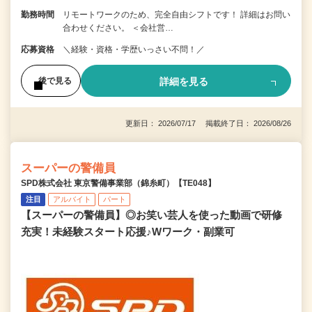
勤務時間
リモートワークのため、完全自由シフトです！ 詳細はお問い
合わせください。 ＜会社営…
応募資格
＼経験・資格・学歴いっさい不問！／
詳細を見る
後で見る
更新日： 2026/07/17 掲載終了日： 2026/08/26
スーパーの警備員
SPD株式会社 東京警備事業部（錦糸町）【TE048】
注目
アルバイト
パート
【スーパーの警備員】◎お笑い芸人を使った動画で研修
充実！未経験スタート応援♪Wワーク・副業可