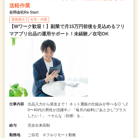
送軽作業
合同会社Re Start
業務委託
在宅・内職
【Wワーク歓迎！】副業で月15万円前後を見込めるフリ
マアプリ出品の運用サポート！未経験／在宅OK
仕事内容
出品入力から発送まで！ ネット通販の仕組みが学べる◎ ＼2
0〜40代の男性が活躍中／ 「毎月の給料に“あと少し”プラス
したい！」 ⇒そんな〈目標〉を…
給与
完全出来高制
勤務地
ご自宅 ※フルリモート勤務