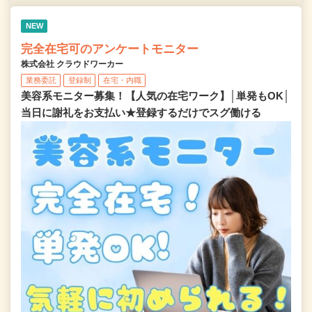
NEW
完全在宅可のアンケートモニター
株式会社 クラウドワーカー
業務委託
登録制
在宅・内職
美容系モニター募集！【人気の在宅ワーク】│単発もOK│
当日に謝礼をお支払い★登録するだけでスグ働ける