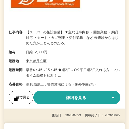
仕事内容
【スーパーの施設警備】 ▼主な仕事内容 ・開館業務 ・納品
対応 ・カート・カゴ整理 ・受付業務 など 未経験からはじ
めた方がほとんどのため、 …
給与
日給12,300円
勤務地
東京都足立区
勤務時間
早番4：45～15：45 ◆週2日～OK 平日週2日入れる方・フル
タイム勤務も歓迎！ …
応募資格
※18歳以上：警備業法による（例外事由2号）
詳細を見る
後で見る
更新日： 2026/07/23 掲載終了日： 2026/08/27