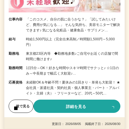
仕事内容
「このコスメ、自分の肌に合うかな？」「試してみたいけ
ど、費用が気になる…」 そんな気持ち、美容モニターで解決
できます♪ 気になる化粧品・健康食品・サプリメン…
給与
時給1,500円以上（完全出来高制／時間額1,500円～5,000
円）
勤務地
東京都23区内等 ◆勤務地多数♪ご自宅やお近くの店舗で間
時間に働けます♪
勤務時間
1日5分～OK！好きな時間やスキマ時間でサクッと♪ ☆1日の
み～中長期まで幅広く大歓迎♪…
応募資格
未経験OK＆年齢不問！夏休みの1回きり・単発も大歓迎！ ★
会社員・派遣社員・契約社員・個人事業主・パート・アルバ
イト・主婦（夫）・フリーターなど、20代～50代…
詳細を見る
後で見る
更新日： 2026/08/05 掲載終了日： 2026/08/30