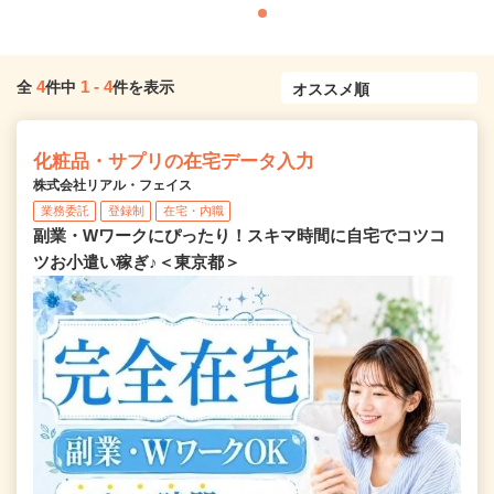
4
1
-
4
全
件中
件を表示
化粧品・サプリの在宅データ入力
株式会社リアル・フェイス
業務委託
登録制
在宅・内職
副業・Wワークにぴったり！スキマ時間に自宅でコツコ
ツお小遣い稼ぎ♪＜東京都＞