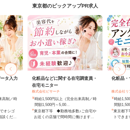
東京都のピックアップPR求人
データ入力
化粧品などに関する在宅調査員・
化粧品・
在宅モニター
株式会社ビサーチ
株式会社リ
出来高制／時
時給1,500円以上（完全出来高制／時
時給1,
間額1,500円～5,00...
間額1,500
でオシゴ
東京都下等 ◆勤務地多数♪ご自宅や
東京都下
談くだ...
お近くの店舗で間時間に働けます...
トできます