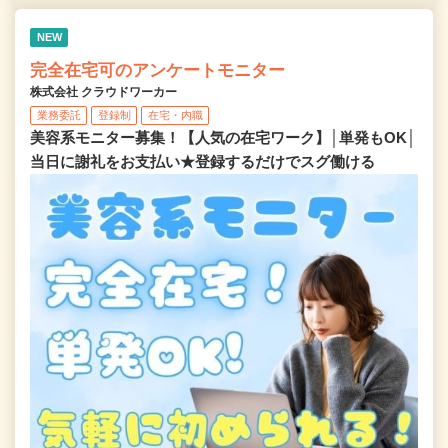
NEW
完全在宅可のアンケートモニター
株式会社 クラウドワーカー
業務委託
登録制
在宅・内職
美容系モニター募集！【人気の在宅ワーク】│単発もOK│
当日に謝礼をお支払い★登録するだけでスグ働ける