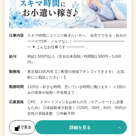
仕事内容
スキマ時間にコツコツ稼ぎたい方へ。 自宅でできる・自分の
ペースでOK・ノルマなし！ ━━━━━━━━━━━━━━
━ ▼ こんなお仕事です ━━━━━…
給与
時給1,500円以上（完全出来高制／時間額1,500円～5,000
円）
勤務地
東京都23区内等【ご希望の地域でオシゴトできます♪ お気
軽にご相談ください！】
勤務時間
1日5分～好きな時間、空いている時間に働けます！ ☆1回の
みの単発や短期～中長期まで…
応募資格
◎PC・スマートフォンをお持ちの方（※アンケートに必要
なため） ◎未経験者大歓迎！ ◎20代、30代、40代、50代の
女性の登録多数 ◎年齢不問
詳細を見る
後で見る