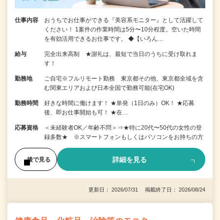
仕事内容
おうちでお仕事ができる『美容系モニター』として活躍して
ください！ 1案件の作業時間は5分〜10分程度。空いた時間
を有効活用できるお仕事です。 ◆【いろん…
給与
完全出来高制 ★謝礼は、最短で当日のうちに受け取れま
す！
勤務地
ご自宅※フルリモート勤務 東京都その他、東京都全域を含
む関東エリアおよび日本全国で勤務可能(在宅OK)
勤務時間
好きな時間に働けます！ ★単発（1日のみ）OK！ ★応募
後、即お仕事開始も可！ ★在…
応募資格
＜未経験者OK／年齢不問＞⇒★特に20代〜50代の女性の登
録多数★ ※スマートフォンもしくはパソコンをお持ちの方
詳細を見る
後で見る
更新日： 2026/07/31 掲載終了日： 2026/08/24