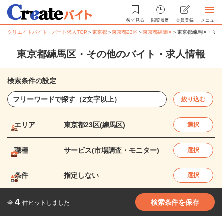
後で見る
閲覧履歴
会員登録
メニュー
クリエイトバイト・パート求人TOP
＞
東京都
＞
東京都23区
＞
東京都練馬区
＞
東京都練馬区・その
東京都練馬区・その他のバイト・求人情報
検索条件の設定
絞り込む
エリア
東京都23区(練馬区)
選択
職種
サービス(市場調査・モニター)
選択
条件
指定しない
選択
4
検索条件を保存
全
件ヒットしました