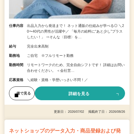
仕事内容
出品入力から発送まで！ ネット通販の仕組みが学べる◎ ＼2
0〜40代の男性が活躍中／ 「毎月の給料に“あと少し”プラス
したい！」 ⇒そんな〈目標〉を…
給与
完全出来高制
勤務地
ご自宅 ※フルリモート勤務
勤務時間
リモートワークのため、完全自由シフトです！ 詳細はお問い
合わせください。 ＜会社営…
応募資格
＼経験・資格・学歴いっさい不問！／
詳細を見る
後で見る
更新日： 2026/07/02 掲載終了日： 2026/08/26
ネットショップのデータ入力・商品登録および発