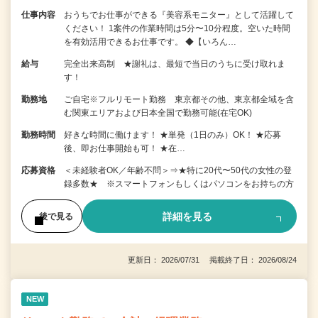
仕事内容
おうちでお仕事ができる『美容系モニター』として活躍して
ください！ 1案件の作業時間は5分〜10分程度。空いた時間
を有効活用できるお仕事です。 ◆【いろん…
給与
完全出来高制 ★謝礼は、最短で当日のうちに受け取れま
す！
勤務地
ご自宅※フルリモート勤務 東京都その他、東京都全域を含
む関東エリアおよび日本全国で勤務可能(在宅OK)
勤務時間
好きな時間に働けます！ ★単発（1日のみ）OK！ ★応募
後、即お仕事開始も可！ ★在…
応募資格
＜未経験者OK／年齢不問＞⇒★特に20代〜50代の女性の登
録多数★ ※スマートフォンもしくはパソコンをお持ちの方
詳細を見る
後で見る
更新日： 2026/07/31 掲載終了日： 2026/08/24
NEW