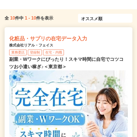
10
1
-
10
全
件中
件を表示
化粧品・サプリの在宅データ入力
株式会社リアル・フェイス
業務委託
登録制
在宅・内職
副業・Wワークにぴったり！スキマ時間に自宅でコツコ
ツお小遣い稼ぎ♪＜東京都＞