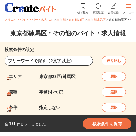
後で見る
閲覧履歴
会員登録
メニュー
クリエイトバイト・パート求人TOP
＞
東京都
＞
東京都23区
＞
東京都練馬区
＞
東京都練馬区・その
東京都練馬区・その他のバイト・求人情報
検索条件の設定
絞り込む
エリア
東京都23区(練馬区)
選択
職種
事務(すべて)
選択
条件
指定しない
選択
10
検索条件を保存
全
件ヒットしました