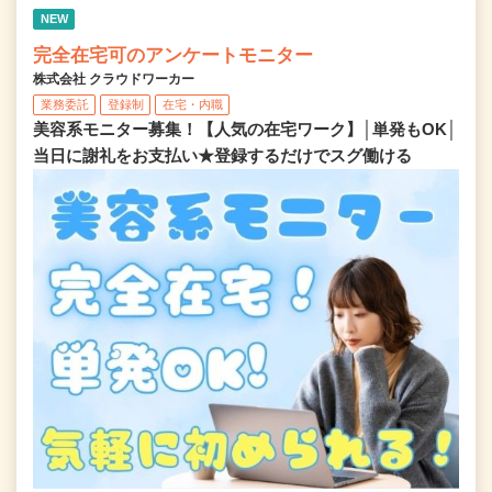
NEW
完全在宅可のアンケートモニター
株式会社 クラウドワーカー
業務委託
登録制
在宅・内職
美容系モニター募集！【人気の在宅ワーク】│単発もOK│
当日に謝礼をお支払い★登録するだけでスグ働ける