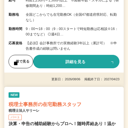
給与
時給1,250円～1,500円以上 ※経験年数・スキルによる（研
修期間あり：時給1,200…
勤務地
全国どこからでも在宅勤務OK（全国47都道府県対応、転勤
なし）
勤務時間
9：00〜18：00（9：00スタートで時短勤務は応相談※16：
00までなど） ◎週4日…
応募資格
【必須】会計事務所での実務経験3年以上（累計可） ※申
告書作成の経験は問いません
詳細を見る
後で見る
更新日： 2026/08/06 掲載終了日： 2027/04/23
NEW
税理士事務所の在宅勤務スタッフ
税理士法人サリーレ
パート
決算・申告の補助経験からプロへ！随時昇給あり！温か