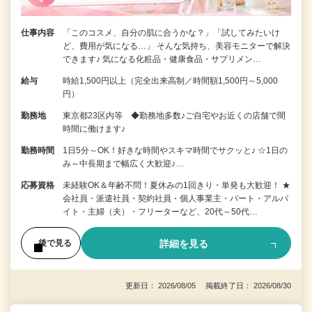
仕事内容
「このコスメ、自分の肌に合うかな？」「試してみたいけ
ど、費用が気になる…」 そんな気持ち、美容モニターで解決
できます♪ 気になる化粧品・健康食品・サプリメン…
給与
時給1,500円以上（完全出来高制／時間額1,500円～5,000
円）
勤務地
東京都23区内等 ◆勤務地多数♪ご自宅やお近くの店舗で間
時間に働けます♪
勤務時間
1日5分～OK！好きな時間やスキマ時間でサクッと♪ ☆1日の
み～中長期まで幅広く大歓迎♪…
応募資格
未経験OK＆年齢不問！夏休みの1回きり・単発も大歓迎！ ★
会社員・派遣社員・契約社員・個人事業主・パート・アルバ
イト・主婦（夫）・フリーターなど、20代～50代…
詳細を見る
後で見る
更新日： 2026/08/05 掲載終了日： 2026/08/30