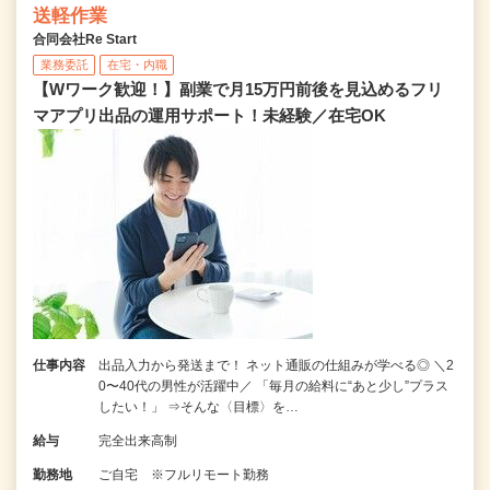
送軽作業
合同会社Re Start
業務委託
在宅・内職
【Wワーク歓迎！】副業で月15万円前後を見込めるフリ
マアプリ出品の運用サポート！未経験／在宅OK
仕事内容
出品入力から発送まで！ ネット通販の仕組みが学べる◎ ＼2
0〜40代の男性が活躍中／ 「毎月の給料に“あと少し”プラス
したい！」 ⇒そんな〈目標〉を…
給与
完全出来高制
勤務地
ご自宅 ※フルリモート勤務