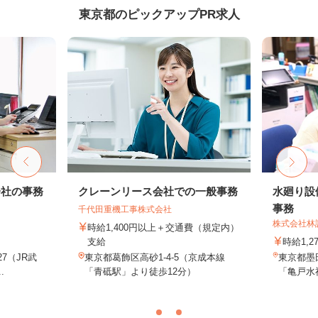
東京都のピックアップPR求人
会社の事務
クレーンリース会社での一般事務
水廻り設
事務
千代田重機工事株式会社
株式会社林
時給1,400円以上＋交通費（規定内）
支給
時給1,2
27（JR武
東京都葛飾区高砂1-4-5（京成本線
東京都墨田
.
「青砥駅」より徒歩12分）
「亀戸水神