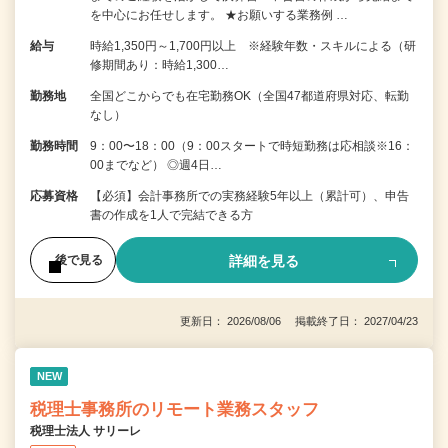
を中⼼にお任せします。 ★お願いする業務例 …
給与
時給1,350円～1,700円以上 ※経験年数・スキルによる（研
修期間あり：時給1,300…
勤務地
全国どこからでも在宅勤務OK（全国47都道府県対応、転勤
なし）
勤務時間
9：00〜18：00（9：00スタートで時短勤務は応相談※16：
00までなど） ◎週4日…
応募資格
【必須】会計事務所での実務経験5年以上（累計可）、申告
書の作成を1人で完結できる方
詳細を見る
後で見る
更新日： 2026/08/06 掲載終了日： 2027/04/23
NEW
税理士事務所のリモート業務スタッフ
税理士法人 サリーレ