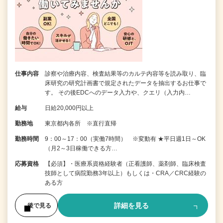
仕事内容
診察や治療内容、検査結果等のカルテ内容等を読み取り、臨
床研究の研究計画書で規定されたデータを抽出するお仕事で
す。 その後EDCへのデータ入力や、クエリ（入力内…
給与
日給20,000円以上
勤務地
東京都内各所 ※直行直帰
勤務時間
9：00～17：00（実働7時間） ※変動有 ★平日週1日～OK
（月2～3日稼働できる方…
応募資格
【必須】・医療系資格経験者（正看護師、薬剤師、臨床検査
技師として病院勤務3年以上）もしくは・CRA／CRC経験の
ある方
詳細を見る
後で見る