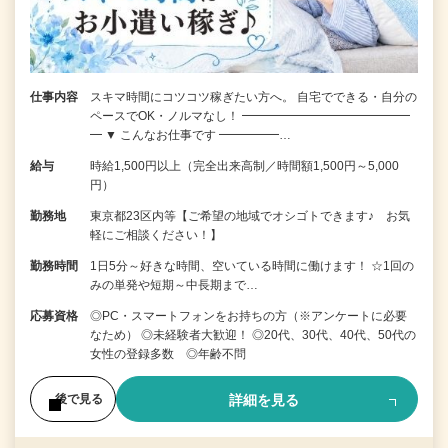
仕事内容
スキマ時間にコツコツ稼ぎたい方へ。 自宅でできる・自分の
ペースでOK・ノルマなし！ ━━━━━━━━━━━━━━
━ ▼ こんなお仕事です ━━━━━…
給与
時給1,500円以上（完全出来高制／時間額1,500円～5,000
円）
勤務地
東京都23区内等【ご希望の地域でオシゴトできます♪ お気
軽にご相談ください！】
勤務時間
1日5分～好きな時間、空いている時間に働けます！ ☆1回の
みの単発や短期～中長期まで…
応募資格
◎PC・スマートフォンをお持ちの方（※アンケートに必要
なため） ◎未経験者大歓迎！ ◎20代、30代、40代、50代の
女性の登録多数 ◎年齢不問
詳細を見る
後で見る