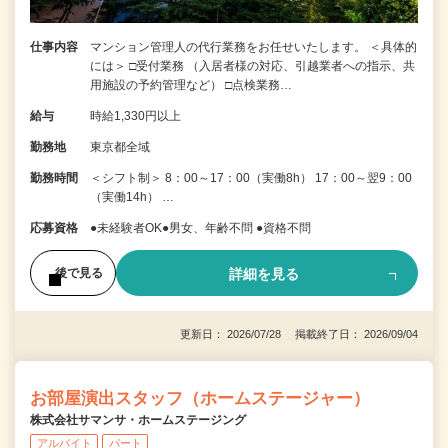
仕事内容
マンション管理人の代行業務をお任せいたします。 ＜具体的
には＞ □受付業務 （入居者様の対応、引越業者への指示、共
用施設の予約管理など） □点検業務…
給与
時給1,330円以上
勤務地
東京都全域
勤務時間
＜シフト制＞ 8：00～17：00（実働8h） 17：00～翌9：00
（実働14h） …
応募資格
●未経験者OK●男女、年齢不問 ●資格不問
詳細を見る
後で見る
更新日： 2026/07/28 掲載終了日： 2026/09/04
お部屋演出スタッフ（ホームステージャー）
株式会社サマンサ・ホームステージング
アルバイト
パート