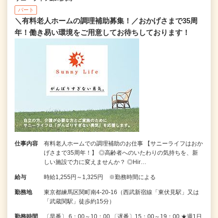
パート
＼有料老人ホームの調理補助募集！／おかげさまで35周
年！働き易い環境をご用意してお待ちしております！
仕事内容
有料老人ホームでの調理補助のお仕事 【サニーライフはおか
げさまで35周年！】 ◎高齢者へのいたわりの気持ちを、新
しい施設で力に変えませんか？ ◎Hir…
給与
時給1,255円～1,325円 ※勤務時間による
勤務地
東京都練馬区関町南4-20-16（西武新宿線「東伏見駅」又は
「武蔵関駅」徒歩約15分）
勤務時間
〔早番〕 6：00～10：00 〔遅番〕15：00～19：00 ★週1日