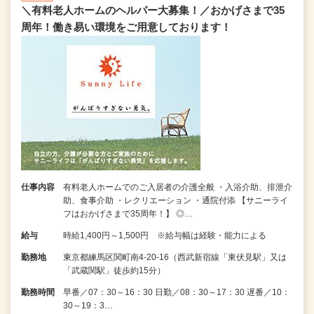
＼有料老人ホームのヘルパー大募集！／おかげさまで35
周年！働き易い環境をご用意しております！
仕事内容
有料老人ホームでのご入居者の介護全般 ・入浴介助、排泄介
助、食事介助 ・レクリエーション ・通院付添 【サニーライ
フはおかげさまで35周年！】 ◎…
給与
時給1,400円～1,500円 ※給与幅は経験・能力による
勤務地
東京都練馬区関町南4-20-16（西武新宿線「東伏見駅」又は
「武蔵関駅」徒歩約15分）
勤務時間
早番／07：30～16：30 日勤／08：30～17：30 遅番／10：
30～19：3…