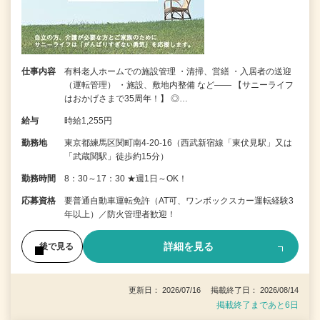
仕事内容
有料老人ホームでの施設管理 ・清掃、営繕 ・入居者の送迎
（運転管理） ・施設、敷地内整備 など―― 【サニーライフ
はおかげさまで35周年！】 ◎…
給与
時給1,255円
勤務地
東京都練馬区関町南4-20-16（西武新宿線「東伏見駅」又は
「武蔵関駅」徒歩約15分）
勤務時間
8：30～17：30 ★週1日～OK！
応募資格
要普通自動車運転免許（AT可、ワンボックスカー運転経験3
年以上）／防火管理者歓迎！
詳細を見る
後で見る
更新日： 2026/07/16 掲載終了日： 2026/08/14
掲載終了まであと6日