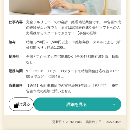
仕事内容
完全フルリモートでの会計・経理補助業務です。 申告書作成
の経験がない⽅でも、まずは試算表作成や会計ソフトへの⼊
⼒業務からスタートできます！ 【事務の経験…
給与
時給1,250円～1,500円以上 ※経験年数・スキルによる（研
修期間あり：時給1,200…
勤務地
全国どこからでも在宅勤務OK（全国47都道府県対応、転勤
なし）
勤務時間
9：00〜18：00（9：00スタートで時短勤務は応相談※16：
00までなど） ◎週4日…
応募資格
【必須】会計事務所での実務経験3年以上（累計可） ※申
告書作成の経験は問いません
詳細を見る
後で見る
更新日： 2026/08/06 掲載終了日： 2027/04/23