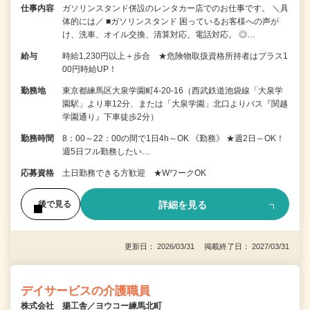
仕事内容
ガソリンスタンド併設のレンタカー店でのお仕事です。 ＼具
体的には／ ■ガソリンスタンド 困っているお客様への声が
け、洗車、オイル交換、清算対応、電話対応。 ◎…
給与
時給1,230円以上＋歩合 ★危険物取扱資格所持者はプラス1
00円時給UP！
勤務地
東京都練馬区大泉学園町4-20-16（西武鉄道池袋線「大泉学
園駅」より車12分、または「大泉学園」北口よりバス『関越
学園通り』下車徒歩2分）
勤務時間
8：00～22：00の間で1日4h～OK 《勤務》 ★週2日～OK！
週5日フル勤務したい…
応募資格
土日勤務できる方歓迎 ★WワークOK
詳細を見る
後で見る
更新日： 2026/03/31 掲載終了日： 2027/03/31
デイサービスの介護職員
株式会社 揚工舎／ヨウコー練馬北町