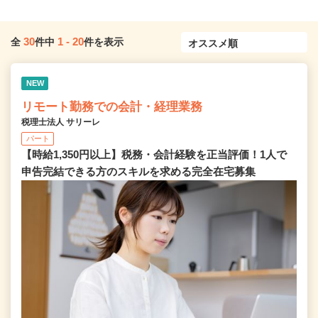
30
1
-
20
全
件中
件を表示
NEW
リモート勤務での会計・経理業務
税理士法人 サリーレ
パート
【時給1,350円以上】税務・会計経験を正当評価！1⼈で
申告完結できる⽅のスキルを求める完全在宅募集