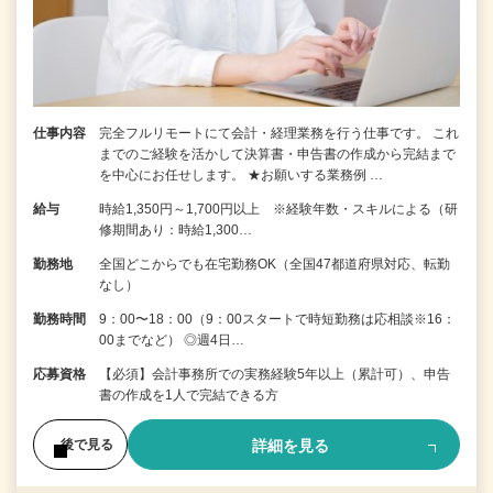
仕事内容
完全フルリモートにて会計・経理業務を行う仕事です。 これ
までのご経験を活かして決算書・申告書の作成から完結まで
を中⼼にお任せします。 ★お願いする業務例 …
給与
時給1,350円～1,700円以上 ※経験年数・スキルによる（研
修期間あり：時給1,300…
勤務地
全国どこからでも在宅勤務OK（全国47都道府県対応、転勤
なし）
勤務時間
9：00〜18：00（9：00スタートで時短勤務は応相談※16：
00までなど） ◎週4日…
応募資格
【必須】会計事務所での実務経験5年以上（累計可）、申告
書の作成を1人で完結できる方
詳細を見る
後で見る