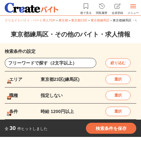
後で見る
閲覧履歴
会員登録
メニュー
クリエイトバイト・パート求人TOP
＞
東京都
＞
東京都23区
＞
東京都練馬区
＞
東京都練馬区・その
東京都練馬区・その他のバイト・求人情報
検索条件の設定
絞り込む
エリア
東京都23区(練馬区)
選択
職種
指定しない
選択
条件
時給 1200円以上
選択
30
検索条件を保存
全
件ヒットしました