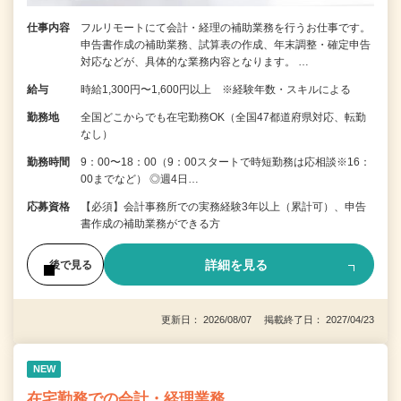
仕事内容
フルリモートにて会計・経理の補助業務を行うお仕事です。
申告書作成の補助業務、試算表の作成、年末調整・確定申告
対応などが、具体的な業務内容となります。 …
給与
時給1,300円〜1,600円以上 ※経験年数・スキルによる
勤務地
全国どこからでも在宅勤務OK（全国47都道府県対応、転勤
なし）
勤務時間
9：00〜18：00（9：00スタートで時短勤務は応相談※16：
00までなど） ◎週4日…
応募資格
【必須】会計事務所での実務経験3年以上（累計可）、申告
書作成の補助業務ができる方
詳細を見る
後で見る
更新日： 2026/08/07 掲載終了日： 2027/04/23
NEW
在宅勤務での会計・経理業務