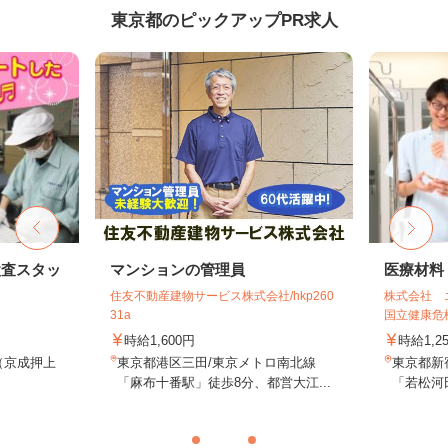
東京都のピックアップPR求人
検査スタッ
マンションの管理員
医療材料
住友不動産建物サービス株式会社/hkp260
株式会社 
31a
国立健康危機
時給1,600円
時給1,2
1（京成押上
東京都港区三田/東京メトロ南北線
東京都新
.
「麻布十番駅」徒歩8分、都営大江...
「若松河