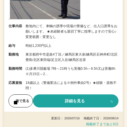
仕事内容
敷地内にて、車輌の誘導や現場の警備など、出入口誘導をお
願いします。 ★未経験者も親切丁寧に指導しますので安心♪
変更範囲：変更なし
給与
時給1,230円以上
勤務地
東京都府中市是政4丁目／練馬区東大泉/練馬区石神井町/北区
豊島/北区東田端/足立区入谷/練馬区谷原
勤務時間
(1)多摩川競艇場 7時～21時うち実働5.5h～6.5h又は実働8h
※月15日～2…
応募資格
18歳以上（警備業法による※例外事由2号）★経験・資格不
問！
詳細を見る
後で見る
更新日： 2026/07/16 掲載終了日： 2026/08/14
掲載終了まであと6日