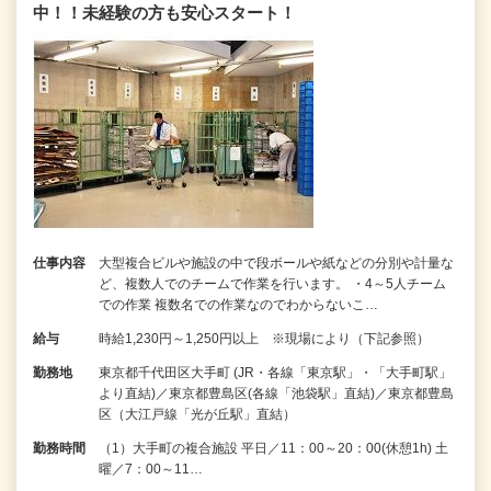
中！！未経験の方も安心スタート！
仕事内容
大型複合ビルや施設の中で段ボールや紙などの分別や計量な
ど、複数人でのチームで作業を行います。 ・4～5人チーム
での作業 複数名での作業なのでわからないこ…
給与
時給1,230円～1,250円以上 ※現場により（下記参照）
勤務地
東京都千代田区大手町 (JR・各線「東京駅」・「大手町駅」
より直結)／東京都豊島区(各線「池袋駅」直結)／東京都豊島
区（大江戸線「光が丘駅」直結）
勤務時間
（1）大手町の複合施設 平日／11：00～20：00(休憩1h) 土
曜／7：00～11…