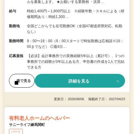
ルを募集します。 ★お願いする業務例 ・決算…
給与
時給1,400円～1,800円以上 ※経験年数・スキルによる（研
修期間あり：時給1,300…
勤務地
全国どこからでも在宅勤務OK（全国47都道府県対応、転勤
なし）
勤務時間
9：00〜18：00（9：00スタートで時短勤務は応相談※16：
00までなど） ◎週4日…
応募資格
【必須】会計事務所での実務経験5年以上（累計可）、1つの
事務所での経験が3年以上ある方、申告書の作成を1人で完結
できる方
詳細を見る
後で見る
更新日： 2026/08/06 掲載終了日： 2027/04/23
有料老人ホームのヘルパー
サニーライフ練馬関町
パート