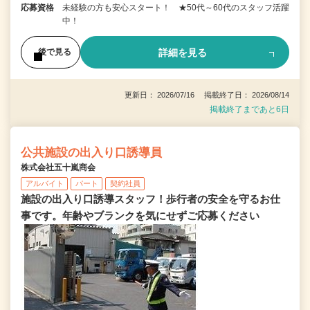
応募資格
未経験の方も安心スタート！ ★50代～60代のスタッフ活躍
中！
詳細を見る
後で見る
更新日： 2026/07/16 掲載終了日： 2026/08/14
掲載終了まであと6日
公共施設の出入り口誘導員
株式会社五十嵐商会
アルバイト
パート
契約社員
施設の出入り口誘導スタッフ！歩行者の安全を守るお仕
事です。年齢やブランクを気にせずご応募ください