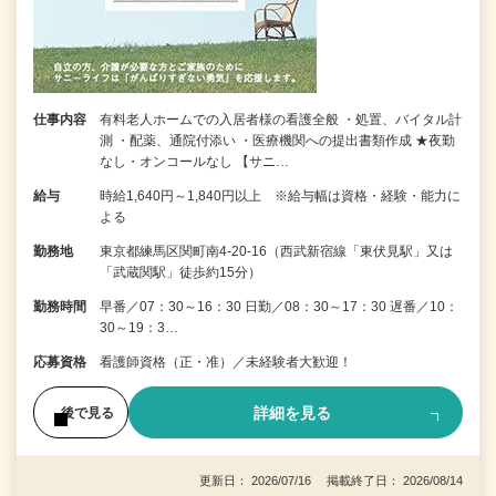
仕事内容
有料老人ホームでの入居者様の看護全般 ・処置、バイタル計
測 ・配薬、通院付添い ・医療機関への提出書類作成 ★夜勤
なし・オンコールなし 【サニ…
給与
時給1,640円～1,840円以上 ※給与幅は資格・経験・能力に
よる
勤務地
東京都練馬区関町南4-20-16（西武新宿線「東伏見駅」又は
「武蔵関駅」徒歩約15分）
勤務時間
早番／07：30～16：30 日勤／08：30～17：30 遅番／10：
30～19：3…
応募資格
看護師資格（正・准）／未経験者大歓迎！
詳細を見る
後で見る
更新日： 2026/07/16 掲載終了日： 2026/08/14