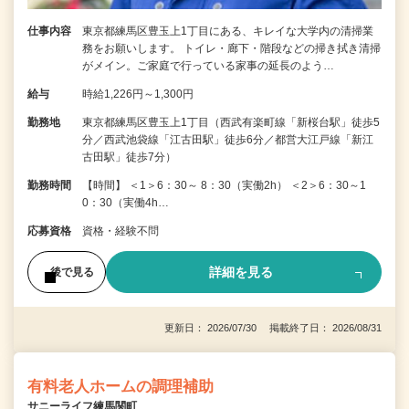
仕事内容
東京都練馬区豊玉上1丁目にある、キレイな大学内の清掃業
務をお願いします。 トイレ・廊下・階段などの掃き拭き清掃
がメイン。ご家庭で行っている家事の延長のよう…
給与
時給1,226円～1,300円
勤務地
東京都練馬区豊玉上1丁目（西武有楽町線「新桜台駅」徒歩5
分／西武池袋線「江古田駅」徒歩6分／都営大江戸線「新江
古田駅」徒歩7分）
勤務時間
【時間】 ＜1＞6：30～ 8：30（実働2h） ＜2＞6：30～1
0：30（実働4h…
応募資格
資格・経験不問
詳細を見る
後で見る
更新日： 2026/07/30 掲載終了日： 2026/08/31
有料老人ホームの調理補助
サニーライフ練馬関町