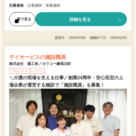
応募資格
正看護師・准看護師
詳細を見る
後で見る
更新日： 2026/07/28 掲載終了日： 2026/10/31
デイサービスの施設職員
株式会社 揚工舎／ヨウコー練馬北町
アルバイト
パート
＼介護の現場を支える仕事／創業24周年・安心安定の上
場企業が運営する施設で「施設職員」を募集！