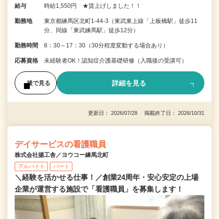
給与
時給1,550円 ★賃上げしました！！
勤務地
東京都練馬区北町1-44-3（東武東上線「上板橋駅」徒歩11
分、同線「東武練馬駅」徒歩12分）
勤務時間
8：30～17：30（30分程度変動する場合あり）
応募資格
未経験者OK！認知症介護基礎研修（入職後の受講可）
詳細を見る
後で見る
更新日： 2026/07/28 掲載終了日： 2026/10/31
デイサービスの看護職員
株式会社揚工舎／ヨウコー練馬北町
アルバイト
パート
＼経験を活かせる仕事！／創業24周年・安心安定の上場
企業が運営する施設で「看護職員」を募集します！