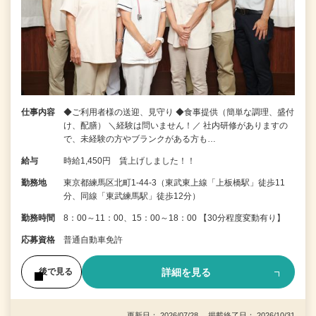
仕事内容
◆ご利用者様の送迎、見守り ◆食事提供（簡単な調理、盛付
け、配膳） ＼経験は問いません！／ 社内研修がありますの
で、未経験の方やブランクがある方も…
給与
時給1,450円 賃上げしました！！
勤務地
東京都練馬区北町1-44-3（東武東上線「上板橋駅」徒歩11
分、同線「東武練馬駅」徒歩12分）
勤務時間
8：00～11：00、15：00～18：00 【30分程度変動有り】
応募資格
普通自動車免許
詳細を見る
後で見る
更新日： 2026/07/28 掲載終了日： 2026/10/31