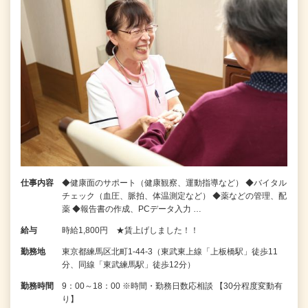
仕事内容
◆健康面のサポート（健康観察、運動指導など） ◆バイタル
チェック（血圧、脈拍、体温測定など） ◆薬などの管理、配
薬 ◆報告書の作成、PCデータ入力 …
給与
時給1,800円 ★賃上げしました！！
勤務地
東京都練馬区北町1-44-3（東武東上線「上板橋駅」徒歩11
分、同線「東武練馬駅」徒歩12分）
勤務時間
9：00～18：00 ※時間・勤務日数応相談 【30分程度変動有
り】