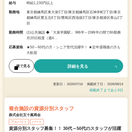
給与
時給1,230円以上
勤務地
東京都練馬区東大泉5丁目/東京都練馬区石神井町2丁目/東京
都練馬区豊玉北6丁目/豊島区西池袋3丁目/東京都港区青山2丁
目
勤務時間
(1)公共施設 ◆「大泉学園駅」 9時半～20時半の間で8h勤務
月20日程度（週4…
応募資格
★50～60代の方・シニア世代活躍中！ ★定年退職後の方も
大歓迎
詳細を見る
後で見る
更新日： 2026/07/16 掲載終了日： 2026/08/14
掲載終了まであと6日
複合施設の資源分別スタッフ
株式会社五十嵐商会
アルバイト
パート
資源分別スタッフ募集！！ 30代～50代のスタッフが活躍