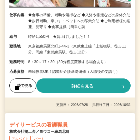
仕事内容
◆食事の準備、補助や清掃など ◆入浴や排泄などの身体介助
◆歩行補助、車いす・ベッドへの移乗介助 ◆ご利用者様の送
迎、見守り ◆食事提供（簡単な調…
給与
時給1,550円 ★賃上げしました！！
勤務地
東京都練馬区北町1-44-3（東武東上線「上板橋駅」徒歩11
分、同線「東武練馬駅」徒歩12分）
勤務時間
8：30～17：30（30分程度変動する場合あり）
応募資格
未経験者OK！認知症介護基礎研修（入職後の受講可）
詳細を見る
後で見る
更新日： 2026/07/28 掲載終了日： 2026/10/31
デイサービスの看護職員
株式会社揚工舎／ヨウコー練馬北町
アルバイト
パート