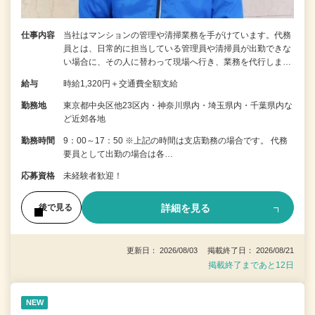
仕事内容
当社はマンションの管理や清掃業務を手がけています。代務
員とは、日常的に担当している管理員や清掃員が出勤できな
い場合に、その人に替わって現場へ行き、業務を代行しま…
給与
時給1,320円＋交通費全額支給
勤務地
東京都中央区他23区内・神奈川県内・埼玉県内・千葉県内な
ど近郊各地
勤務時間
9：00～17：50 ※上記の時間は支店勤務の場合です。 代務
要員として出勤の場合は各…
応募資格
未経験者歓迎！
詳細を見る
後で見る
更新日： 2026/08/03 掲載終了日： 2026/08/21
掲載終了まであと12日
NEW