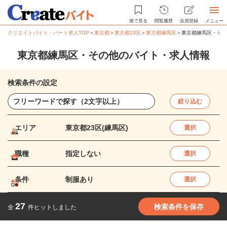
後で見る
閲覧履歴
会員登録
メニュー
クリエイトバイト・パート求人TOP
＞
東京都
＞
東京都23区
＞
東京都練馬区
＞
東京都練馬区・その
東京都練馬区・その他のバイト・求人情報
検索条件の設定
絞り込む
エリア
東京都23区(練馬区)
選択
職種
指定しない
選択
条件
制服あり
選択
27
検索条件を保存
全
件ヒットしました