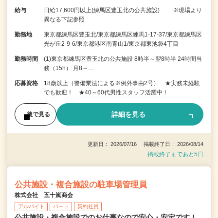
給与
日給17,600円以上(練馬区豊玉北の公共施設) ※現場より
異なる下記参照
勤務地
東京都練馬区豊玉北/東京都練馬区練馬1-17-37/東京都練馬区
光が丘2-9-6/東京都港区南青山1/東京都東池袋4丁目
勤務時間
(1)東京都練馬区豊玉北の公共施設 8時半～翌8時半 24時間当
務（15h） 月8～…
応募資格
18歳以上（警備業法による※例外事由2号） ★実務未経験
でも歓迎！ ★40～60代男性スタッフ活躍中！
詳細を見る
後で見る
更新日： 2026/07/16 掲載終了日： 2026/08/14
掲載終了まであと5日
公共施設・複合施設の駐車場管理員
株式会社 五十嵐商会
アルバイト
パート
契約社員
公共施設・複合施設でのお仕事なので安心・安定です！