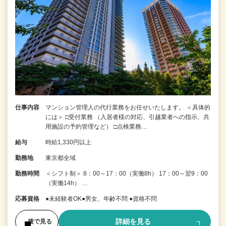
仕事内容
マンション管理人の代行業務をお任せいたします。 ＜具体的
には＞ □受付業務 （入居者様の対応、引越業者への指示、共
用施設の予約管理など） □点検業務…
給与
時給1,330円以上
勤務地
東京都全域
勤務時間
＜シフト制＞ 8：00～17：00（実働8h） 17：00～翌9：00
（実働14h） …
応募資格
●未経験者OK●男女、年齢不問 ●資格不問
詳細を見る
後で見る