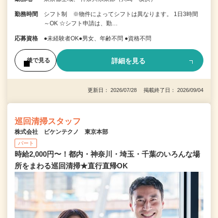
勤務時間
シフト制 ※物件によってシフトは異なります。 1日3時間
～OK ☆シフト申請は、勤…
応募資格
●未経験者OK●男女、年齢不問 ●資格不問
詳細を見る
後で見る
更新日： 2026/07/28 掲載終了日： 2026/09/04
巡回清掃スタッフ
株式会社 ビケンテクノ 東京本部
パート
時給2,000円〜！都内・神奈川・埼玉・千葉のいろんな場
所をまわる巡回清掃★直行直帰OK