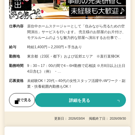
仕事内容
居住中ホームステージャーとして「住みながら売るための空
間演出」サービスを行います。 売主様のお部屋のお片付け、
モデルルームのような魅力的な部屋へ演出するお仕事で…
給与
時給1,400円～2,200円＋手当あり
勤務地
東京都（23区・都下）および近郊エリア ※直行直帰OK
勤務時間
9：30～17：00の間で4～6H勤務で応相談 ※月8日以上(土日
4日含む) （例） ・…
応募資格
未経験OK！20代～40代の女性スタッフ活躍中♪Wワーク・副
業・扶養範囲内勤務もOK！
詳細を見る
後で見る
更新日： 2026/03/04 掲載終了日： 2026/09/30