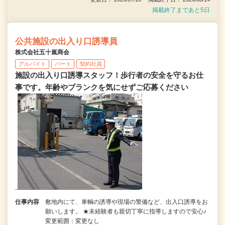
掲載終了まであと5日
公共施設の出入り口誘導員
株式会社五十嵐商会
アルバイト
パート
契約社員
施設の出入り口誘導スタッフ！歩行者の安全を守るお仕
事です。年齢やブランクを気にせずご応募ください
仕事内容
敷地内にて、車輌の誘導や現場の警備など、出入口誘導をお
願いします。 ★未経験者も親切丁寧に指導しますので安心♪
変更範囲：変更なし