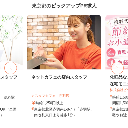
東京都のピックアップPR求人
務スタッフ
ネットカフェの店内スタッフ
化粧品な
在宅モニ
株式会社ビ
カスタマカフェ 赤羽店
以上 ※経験
時給1,
時給1,250円以上
間額1,500
OK（全国
東京都北区赤羽南1-8-7（「赤羽駅」
東京都2
し）
南改札東口より徒歩1分）
宅やお近