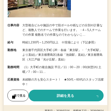
仕事内容
大型複合ビルや施設の中で段ボールや紙などの分別や計量な
ど、複数人でのチームで作業を行います。 ・4～5人チーム
での作業 複数名での作業なのでわからないこ…
給与
時給1,230円～1,250円以上 ※現場により（下記参照）
勤務地
東京都千代田区大手町 (JR・各線「東京駅」・「大手町駅」
より直結)／東京都豊島区(各線「池袋駅」直結)／東京都豊島
区（大江戸線「光が丘駅」直結）
勤務時間
（1）大手町の複合施設 平日／11：00～20：00(休憩1h) 土
曜／7：00～11…
応募資格
未経験の方も安心スタート！ ★50代～60代のスタッフ活躍
中！
詳細を見る
後で見る
更新日： 2026/07/16 掲載終了日： 2026/08/14