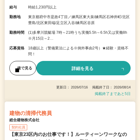
給与
時給1,230円以上
勤務地
東京都府中市是政4丁目／練馬区東大泉/練馬区石神井町/北区
豊島/北区東田端/足立区入谷/練馬区谷原
勤務時間
(1)多摩川競艇場 7時～21時うち実働5.5h～6.5h又は実働8h
※月15日～2…
応募資格
18歳以上（警備業法による※例外事由2号）★経験・資格不
問！
詳細を見る
後で見る
更新日： 2026/07/16 掲載終了日： 2026/08/14
掲載終了まであと5日
建物の清掃代務員
総合建物株式会社
契約社員
【東京23区内のお仕事です！】ルーティーンワークなの