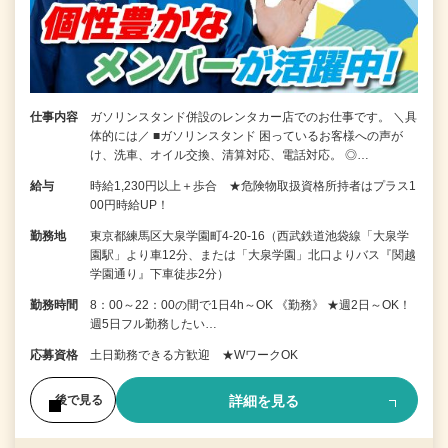
仕事内容
ガソリンスタンド併設のレンタカー店でのお仕事です。 ＼具
体的には／ ■ガソリンスタンド 困っているお客様への声が
け、洗車、オイル交換、清算対応、電話対応。 ◎…
給与
時給1,230円以上＋歩合 ★危険物取扱資格所持者はプラス1
00円時給UP！
勤務地
東京都練馬区大泉学園町4-20-16（西武鉄道池袋線「大泉学
園駅」より車12分、または「大泉学園」北口よりバス『関越
学園通り』下車徒歩2分）
勤務時間
8：00～22：00の間で1日4h～OK 《勤務》 ★週2日～OK！
週5日フル勤務したい…
応募資格
土日勤務できる方歓迎 ★WワークOK
詳細を見る
後で見る