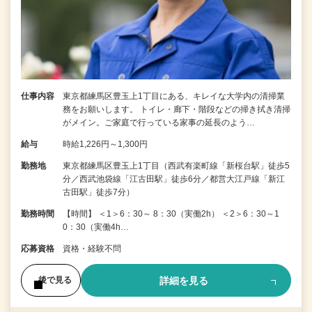
仕事内容
東京都練馬区豊玉上1丁目にある、キレイな大学内の清掃業
務をお願いします。 トイレ・廊下・階段などの掃き拭き清掃
がメイン。ご家庭で行っている家事の延長のよう…
給与
時給1,226円～1,300円
勤務地
東京都練馬区豊玉上1丁目（西武有楽町線「新桜台駅」徒歩5
分／西武池袋線「江古田駅」徒歩6分／都営大江戸線「新江
古田駅」徒歩7分）
勤務時間
【時間】 ＜1＞6：30～ 8：30（実働2h） ＜2＞6：30～1
0：30（実働4h…
応募資格
資格・経験不問
詳細を見る
後で見る