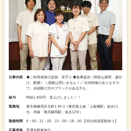
仕事内容
◆ご利用者様の送迎、見守り ◆食事提供（簡単な調理、盛付
け、配膳） ＼経験は問いません！／ 社内研修がありますの
で、未経験の方やブランクがある方も…
給与
時給1,450円 賃上げしました！！
勤務地
東京都練馬区北町1-44-3（東武東上線「上板橋駅」徒歩11
分、同線「東武練馬駅」徒歩12分）
勤務時間
8：00～11：00、15：00～18：00 【30分程度変動有り】
応募資格
普通自動車免許