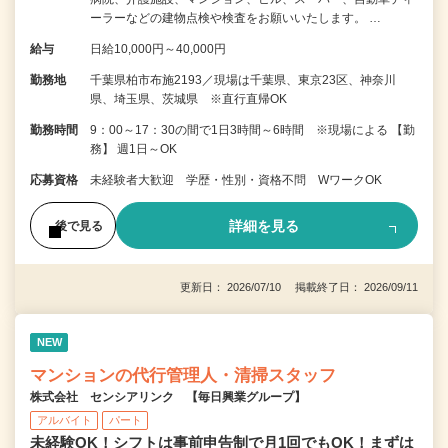
ーラーなどの建物点検や検査をお願いいたします。 …
給与
日給10,000円～40,000円
勤務地
千葉県柏市布施2193／現場は千葉県、東京23区、神奈川
県、埼玉県、茨城県 ※直行直帰OK
勤務時間
9：00～17：30の間で1日3時間～6時間 ※現場による 【勤
務】 週1日～OK
応募資格
未経験者大歓迎 学歴・性別・資格不問 WワークOK
詳細を見る
後で見る
更新日： 2026/07/10 掲載終了日： 2026/09/11
NEW
マンションの代行管理人・清掃スタッフ
株式会社 センシアリンク 【毎日興業グループ】
アルバイト
パート
未経験OK！シフトは事前申告制で月1回でもOK！まずは