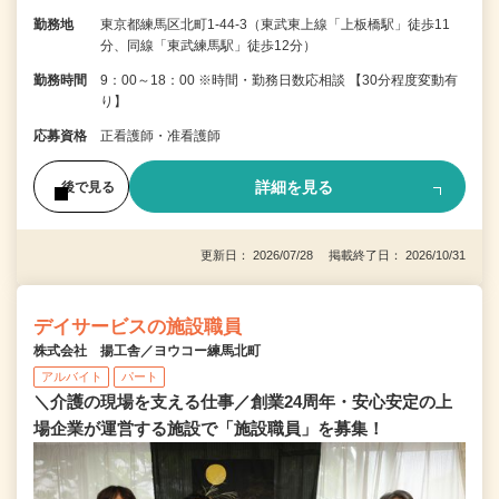
勤務地
東京都練馬区北町1-44-3（東武東上線「上板橋駅」徒歩11
分、同線「東武練馬駅」徒歩12分）
勤務時間
9：00～18：00 ※時間・勤務日数応相談 【30分程度変動有
り】
応募資格
正看護師・准看護師
詳細を見る
後で見る
更新日： 2026/07/28 掲載終了日： 2026/10/31
デイサービスの施設職員
株式会社 揚工舎／ヨウコー練馬北町
アルバイト
パート
＼介護の現場を支える仕事／創業24周年・安心安定の上
場企業が運営する施設で「施設職員」を募集！