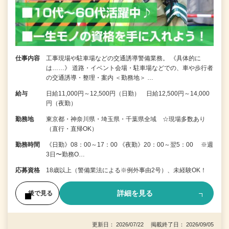
仕事内容
工事現場や駐車場などの交通誘導警備業務。 《具体的に
は……》 道路・イベント会場・駐車場などでの、車や歩行者
の交通誘導・整理・案内 ＜勤務地＞ …
給与
日給11,000円～12,500円（日勤） 日給12,500円～14,000
円（夜勤）
勤務地
東京都・神奈川県・埼玉県・千葉県全域 ☆現場多数あり
（直行・直帰OK）
勤務時間
《日勤》08：00～17：00 《夜勤》20：00～翌5：00 ※週
3日〜勤務O…
応募資格
18歳以上（警備業法による※例外事由2号）、未経験OK！
詳細を見る
後で見る
更新日： 2026/07/22 掲載終了日： 2026/09/05