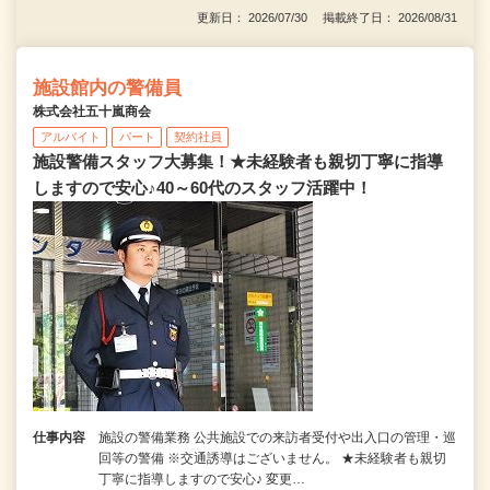
更新日： 2026/07/30 掲載終了日： 2026/08/31
施設館内の警備員
株式会社五十嵐商会
アルバイト
パート
契約社員
施設警備スタッフ大募集！★未経験者も親切丁寧に指導
しますので安心♪40～60代のスタッフ活躍中！
仕事内容
施設の警備業務 公共施設での来訪者受付や出入口の管理・巡
回等の警備 ※交通誘導はございません。 ★未経験者も親切
丁寧に指導しますので安心♪ 変更…