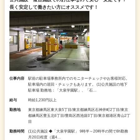
長く安定して働きたい方にオススメです！
仕事内容
駅前の駐車場事務所内でのモニターチェックやお客様対応。
駐車場内の巡回・チェックもあります。 (1)公共施設の地下
駐車場 勤務地：「大泉学園駅」、「石…
給与
時給1,230円以上
勤務地
東京都練馬区東大泉5丁目/東京都練馬区石神井町2丁目/東京
都練馬区豊玉北6丁目/豊島区西池袋3丁目/東京都港区青山2丁
目
勤務時間
(1)公共施設 ◆「大泉学園駅」 9時半～20時半の間で8h勤務
月20日程度（週4…