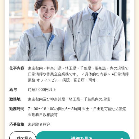
仕事内容
東京都内・神奈川県・埼玉県・千葉県（要相談）内の現場で
日常清掃や作業立会業務です。 ＜具体的な内容＞ ●日常清掃
業務 オフィスビル・病院・官公庁・研修…
給与
時給2,000円以上
勤務地
東京都内及び神奈川県・埼玉県・千葉県内の現場
勤務時間
7：00〜18：00の間の6〜8時間 ※土・日出勤可能な方歓迎
※勤務日数相談可
応募資格
未経験者歓迎
詳細を見る
後で見る