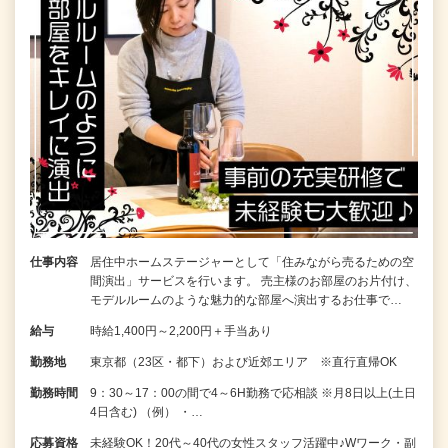
仕事内容
居住中ホームステージャーとして「住みながら売るための空
間演出」サービスを行います。 売主様のお部屋のお片付け、
モデルルームのような魅力的な部屋へ演出するお仕事で…
給与
時給1,400円～2,200円＋手当あり
勤務地
東京都（23区・都下）および近郊エリア ※直行直帰OK
勤務時間
9：30～17：00の間で4～6H勤務で応相談 ※月8日以上(土日
4日含む) （例） ・…
応募資格
未経験OK！20代～40代の女性スタッフ活躍中♪Wワーク・副