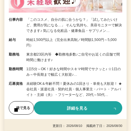
仕事内容
「このコスメ、自分の肌に合うかな？」「試してみたいけ
ど、費用が気になる…」 そんな気持ち、美容モニターで解決
できます♪ 気になる化粧品・健康食品・サプリメン…
給与
時給1,500円以上（完全出来高制／時間額1,500円～5,000
円）
勤務地
東京都23区内等 ◆勤務地多数♪ご自宅やお近くの店舗で間
時間に働けます♪
勤務時間
1日5分～OK！好きな時間やスキマ時間でサクッと♪ ☆1日の
み～中長期まで幅広く大歓迎♪…
応募資格
未経験OK＆年齢不問！夏休みの1回きり・単発も大歓迎！ ★
会社員・派遣社員・契約社員・個人事業主・パート・アルバ
イト・主婦（夫）・フリーターなど、20代～50代…
詳細を見る
後で見る
更新日： 2026/08/10 掲載終了日： 2026/08/30