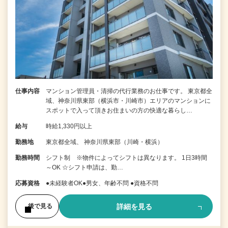
仕事内容
マンション管理員・清掃の代行業務のお仕事です。 東京都全
域、神奈川県東部（横浜市・川崎市）エリアのマンションに
スポットで入って頂きお住まいの方の快適な暮らし…
給与
時給1,330円以上
勤務地
東京都全域、 神奈川県東部（川崎・横浜）
勤務時間
シフト制 ※物件によってシフトは異なります。 1日3時間
～OK ☆シフト申請は、勤…
応募資格
●未経験者OK●男女、年齢不問 ●資格不問
詳細を見る
後で見る