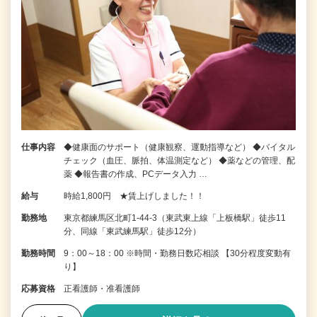
仕事内容
◆健康面のサポート（健康観察、運動指導など） ◆バイタル
チェック（血圧、脈拍、体温測定など） ◆薬などの管理、配
薬 ◆報告書の作成、PCデータ入力 …
給与
時給1,800円 ★賃上げしました！！
勤務地
東京都練馬区北町1-44-3（東武東上線「上板橋駅」徒歩11
分、同線「東武練馬駅」徒歩12分）
勤務時間
9：00～18：00 ※時間・勤務日数応相談 【30分程度変動有
り】
応募資格
正看護師・准看護師