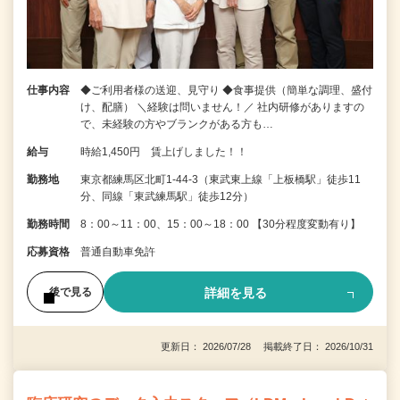
仕事内容
◆ご利用者様の送迎、見守り ◆食事提供（簡単な調理、盛付
け、配膳） ＼経験は問いません！／ 社内研修がありますの
で、未経験の方やブランクがある方も…
給与
時給1,450円 賃上げしました！！
勤務地
東京都練馬区北町1-44-3（東武東上線「上板橋駅」徒歩11
分、同線「東武練馬駅」徒歩12分）
勤務時間
8：00～11：00、15：00～18：00 【30分程度変動有り】
応募資格
普通自動車免許
詳細を見る
後で見る
更新日： 2026/07/28 掲載終了日： 2026/10/31