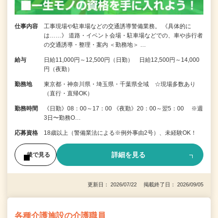
仕事内容
工事現場や駐車場などの交通誘導警備業務。 《具体的に
は……》 道路・イベント会場・駐車場などでの、車や歩行者
の交通誘導・整理・案内 ＜勤務地＞ …
給与
日給11,000円～12,500円（日勤） 日給12,500円～14,000
円（夜勤）
勤務地
東京都・神奈川県・埼玉県・千葉県全域 ☆現場多数あり
（直行・直帰OK）
勤務時間
《日勤》08：00～17：00 《夜勤》20：00～翌5：00 ※週
3日〜勤務O…
応募資格
18歳以上（警備業法による※例外事由2号）、未経験OK！
詳細を見る
後で見る
更新日： 2026/07/22 掲載終了日： 2026/09/05
各種介護施設の介護職員