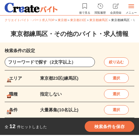
後で見る
閲覧履歴
会員登録
メニュー
クリエイトバイト・パート求人TOP
＞
東京都
＞
東京都23区
＞
東京都練馬区
＞
東京都練馬区・その
東京都練馬区・その他のバイト・求人情報
検索条件の設定
絞り込む
エリア
東京都23区(練馬区)
選択
職種
指定しない
選択
条件
大量募集(10名以上)
選択
12
検索条件を保存
全
件ヒットしました