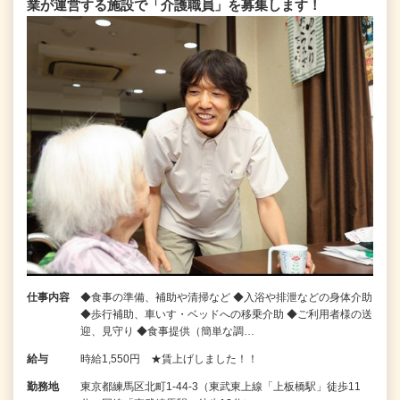
業が運営する施設で「介護職員」を募集します！
仕事内容
◆食事の準備、補助や清掃など ◆入浴や排泄などの身体介助
◆歩行補助、車いす・ベッドへの移乗介助 ◆ご利用者様の送
迎、見守り ◆食事提供（簡単な調…
給与
時給1,550円 ★賃上げしました！！
勤務地
東京都練馬区北町1-44-3（東武東上線「上板橋駅」徒歩11