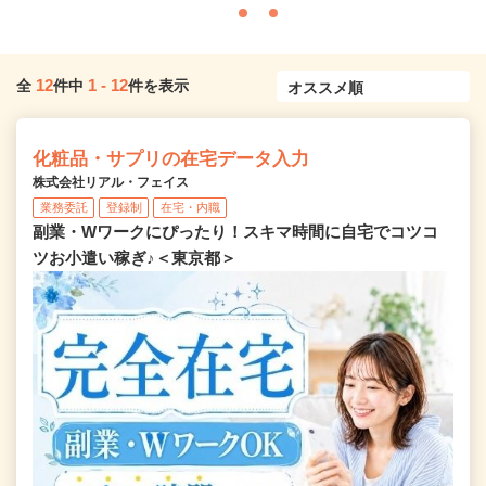
12
1
-
12
全
件中
件を表示
化粧品・サプリの在宅データ入力
株式会社リアル・フェイス
業務委託
登録制
在宅・内職
副業・Wワークにぴったり！スキマ時間に自宅でコツコ
ツお小遣い稼ぎ♪＜東京都＞