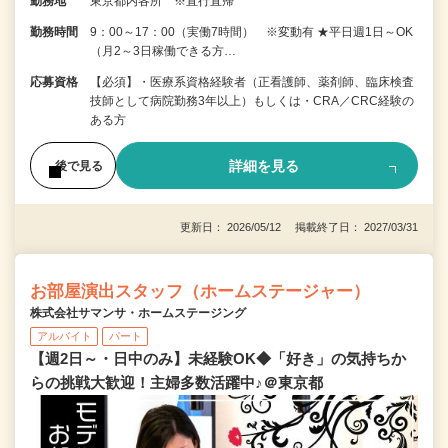
勤務地
東京都内各所 ※直行直帰
勤務時間
9：00～17：00（実働7時間） ※変動有 ★平日週1日～OK
（月2～3日稼働できる方…
応募資格
【必須】・医療系資格経験者（正看護師、薬剤師、臨床検査
技師として病院勤務3年以上）もしくは・CRA／CRC経験の
ある方
詳細を見る
後で見る
更新日： 2026/05/12 掲載終了日： 2027/03/31
お部屋演出スタッフ（ホームステージャー）
株式会社サマンサ・ホームステージング
アルバイト
パート
【週2日～・日中のみ】未経験OK◆「好き」の気持ちか
らの挑戦大歓迎！主婦多数活躍中♪＠東京都