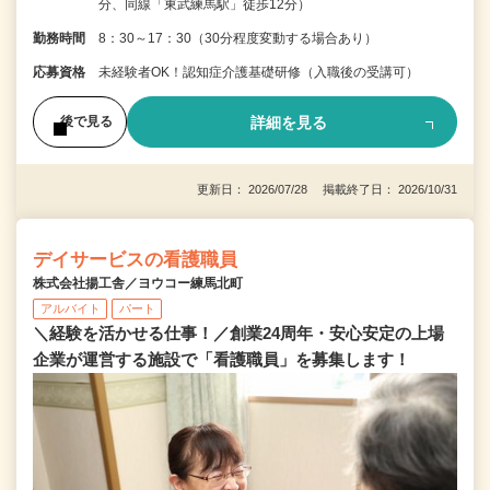
分、同線「東武練馬駅」徒歩12分）
勤務時間
8：30～17：30（30分程度変動する場合あり）
応募資格
未経験者OK！認知症介護基礎研修（入職後の受講可）
詳細を見る
後で見る
更新日： 2026/07/28 掲載終了日： 2026/10/31
デイサービスの看護職員
株式会社揚工舎／ヨウコー練馬北町
アルバイト
パート
＼経験を活かせる仕事！／創業24周年・安心安定の上場
企業が運営する施設で「看護職員」を募集します！