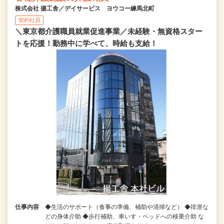
株式会社 揚工舎／デイサービス ヨウコー練馬北町
契約社員
＼東京都介護職員就業促進事業／未経験・無資格スター
トを応援！勤務中に学べて、時給も支給！
仕事内容
◆生活のサポート（食事の準備、補助や清掃など） ◆排泄な
どの身体介助 ◆歩行補助、車いす・ベッドへの移乗介助 な