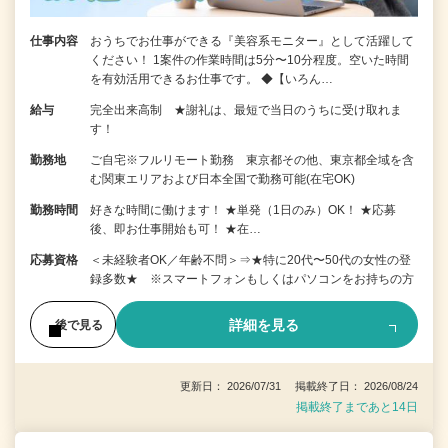
仕事内容
おうちでお仕事ができる『美容系モニター』として活躍して
ください！ 1案件の作業時間は5分〜10分程度。空いた時間
を有効活用できるお仕事です。 ◆【いろん…
給与
完全出来高制 ★謝礼は、最短で当日のうちに受け取れま
す！
勤務地
ご自宅※フルリモート勤務 東京都その他、東京都全域を含
む関東エリアおよび日本全国で勤務可能(在宅OK)
勤務時間
好きな時間に働けます！ ★単発（1日のみ）OK！ ★応募
後、即お仕事開始も可！ ★在…
応募資格
＜未経験者OK／年齢不問＞⇒★特に20代〜50代の女性の登
録多数★ ※スマートフォンもしくはパソコンをお持ちの方
詳細を見る
後で見る
更新日： 2026/07/31 掲載終了日： 2026/08/24
掲載終了まであと14日