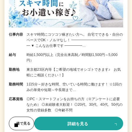
仕事内容
スキマ時間にコツコツ稼ぎたい方へ。 自宅でできる・自分の
ペースでOK・ノルマなし！ ━━━━━━━━━━━━━━
━ ▼ こんなお仕事です ━━━━━…
給与
時給1,500円以上（完全出来高制／時間額1,500円～5,000
円）
勤務地
東京都23区内等【ご希望の地域でオシゴトできます♪ お気
軽にご相談ください！】
勤務時間
1日5分～好きな時間、空いている時間に働けます！ ☆1回の
みの単発や短期～中長期まで…
応募資格
◎PC・スマートフォンをお持ちの方（※アンケートに必要
なため） ◎未経験者大歓迎！ ◎20代、30代、40代、50代の
女性の登録多数 ◎年齢不問
詳細を見る
後で見る