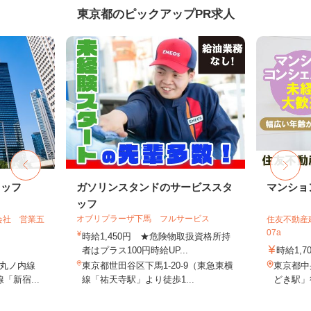
東京都のピックアップPR求人
タッフ
ガソリンスタンドのサービススタ
マンショ
ッフ
オブリプラーザ下馬 フルサービス
会社 営業五
住友不動産建
07a
時給1,450円 ★危険物取扱資格所持
者はプラス100円時給UP...
時給1,7
丸ノ内線
東京都世田谷区下馬1-20-9（東急東横
東京都中
「新宿...
線「祐天寺駅」より徒歩1...
どき駅」