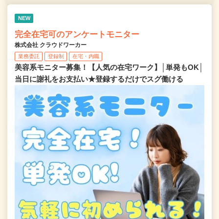
NEW
完全在宅可のアンケートモニター
株式会社 クラウドワーカー
業務委託
登録制
在宅・内職
美容系モニター募集！【人気の在宅ワーク】│単発もOK│
当日に謝礼をお支払い★登録するだけでスグ働ける