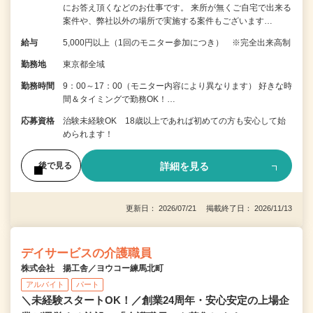
にお答え頂くなどのお仕事です。 来所が無くご自宅で出来る
案件や、弊社以外の場所で実施する案件もございます…
給与
5,000円以上（1回のモニター参加につき） ※完全出来高制
勤務地
東京都全域
勤務時間
9：00～17：00（モニター内容により異なります） 好きな時
間＆タイミングで勤務OK！…
応募資格
治験未経験OK 18歳以上であれば初めての方も安心して始
められます！
詳細を見る
後で見る
更新日： 2026/07/21 掲載終了日： 2026/11/13
デイサービスの介護職員
株式会社 揚工舎／ヨウコー練馬北町
アルバイト
パート
＼未経験スタートOK！／創業24周年・安心安定の上場企