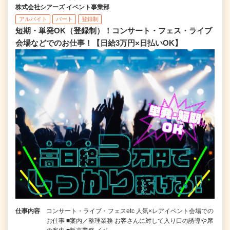
株式会社シアーズ イベント事業部
アルバイト
パート
登録制
短期・単発OK（登録制）！コンサート・フェス・ライブ
会場などでのお仕事！【日給3万円×日払いOK】
仕事内容
コンサート・ライブ・フェスetc 人気×レアイベント会場での
お仕事 ■案内／整理業務 お客さんに対して入り口の誘導や席