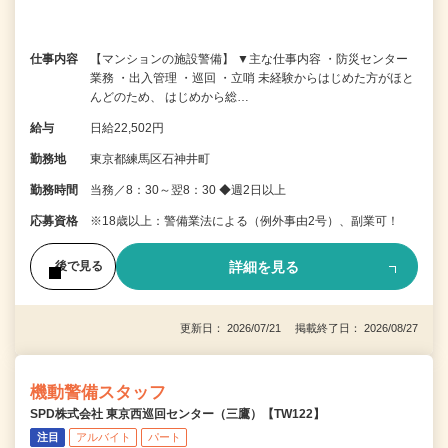
仕事内容
【マンションの施設警備】 ▼主な仕事内容 ・防災センター
業務 ・出入管理 ・巡回 ・立哨 未経験からはじめた方がほと
んどのため、 はじめから総…
給与
日給22,502円
勤務地
東京都練馬区石神井町
勤務時間
当務／8：30～翌8：30 ◆週2日以上
応募資格
※18歳以上：警備業法による（例外事由2号）、副業可！
詳細を見る
後で見る
更新日： 2026/07/21 掲載終了日： 2026/08/27
機動警備スタッフ
SPD株式会社 東京西巡回センター（三鷹）【TW122】
注目
アルバイト
パート