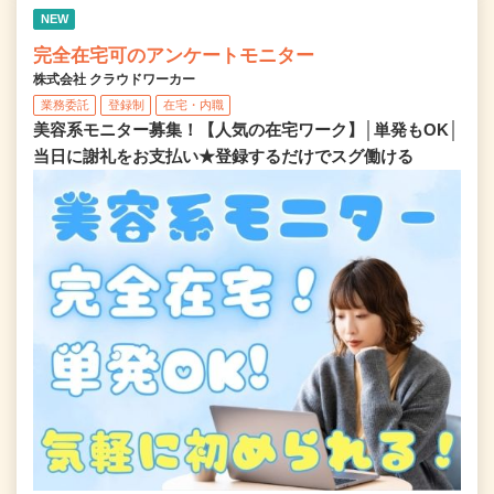
NEW
完全在宅可のアンケートモニター
株式会社 クラウドワーカー
業務委託
登録制
在宅・内職
美容系モニター募集！【人気の在宅ワーク】│単発もOK│
当日に謝礼をお支払い★登録するだけでスグ働ける