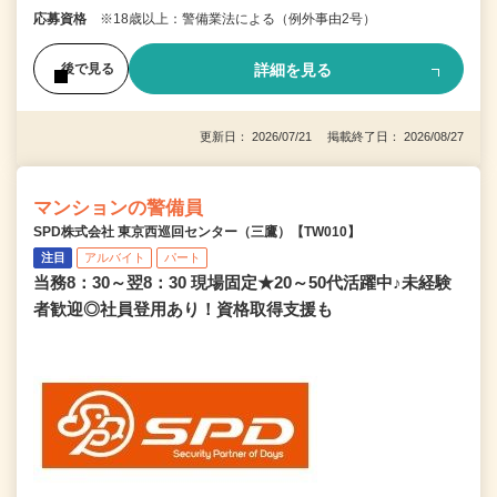
応募資格
※18歳以上：警備業法による（例外事由2号）
詳細を見る
後で見る
更新日： 2026/07/21 掲載終了日： 2026/08/27
マンションの警備員
SPD株式会社 東京西巡回センター（三鷹）【TW010】
注目
アルバイト
パート
当務8：30～翌8：30 現場固定★20～50代活躍中♪未経験
者歓迎◎社員登用あり！資格取得支援も