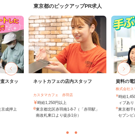
東京都のピックアップPR求人
検査スタッ
ネットカフェの店内スタッフ
資料の電
株式会社ス
カスタマカフェ 赤羽店
時給1,4
時給1,250円以上
ィブあり 
1（京成押上
東京都北区赤羽南1-8-7（「赤羽駅」
東京都千代
.
南改札東口より徒歩1分）
セブンビル