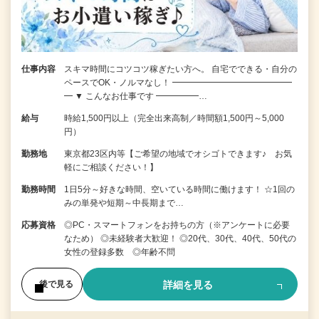
仕事内容
スキマ時間にコツコツ稼ぎたい方へ。 自宅でできる・自分の
ペースでOK・ノルマなし！ ━━━━━━━━━━━━━━
━ ▼ こんなお仕事です ━━━━━…
給与
時給1,500円以上（完全出来高制／時間額1,500円～5,000
円）
勤務地
東京都23区内等【ご希望の地域でオシゴトできます♪ お気
軽にご相談ください！】
勤務時間
1日5分～好きな時間、空いている時間に働けます！ ☆1回の
みの単発や短期～中長期まで…
応募資格
◎PC・スマートフォンをお持ちの方（※アンケートに必要
なため） ◎未経験者大歓迎！ ◎20代、30代、40代、50代の
女性の登録多数 ◎年齢不問
詳細を見る
後で見る