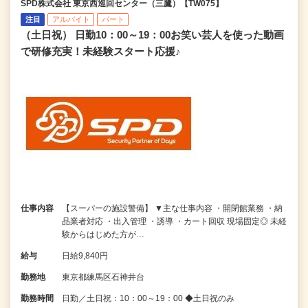
SPD株式会社 東京西巡回センター（三鷹）【TW075】
注目
アルバイト
パート
（土日祝） 日勤10：00～19：00お笑い芸人を使った動画
で研修充実！未経験スタート応援♪
仕事内容
【スーパーの施設警備】 ▼主な仕事内容 ・開閉館業務 ・納
品業者対応 ・出入管理 ・誘導 ・カート回収 現場固定◎ 未経
験からはじめた方が…
給与
日給9,840円
勤務地
東京都練馬区石神井台
勤務時間
日勤／土日祝：10：00～19：00 ◆土日祝のみ