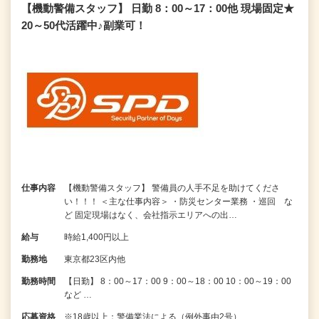
【機動警備スタッフ】 日勤 8：00～17：00他 現場固定★
20～50代活躍中♪副業可！
仕事内容
【機動警備スタッフ】 警備員の人手不足を助けてくださ
い！！！ ＜主な仕事内容＞ ・防災センター業務 ・巡回 な
ど 固定現場はなく、会社指示エリアへの出…
給与
時給1,400円以上
勤務地
東京都23区内他
勤務時間
【日勤】 8：00～17：00 9：00～18：00 10：00～19：00
など …
応募資格
※18歳以上：警備業法による（例外事由2号）