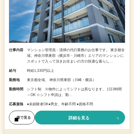
仕事内容
マンション管理員・清掃の代行業務のお仕事です。 東京都全
域、神奈川県東部（横浜市・川崎市）エリアのマンションに
スポットで入って頂きお住まいの方の快適な暮らし…
給与
時給1,330円以上
勤務地
東京都全域、 神奈川県東部（川崎・横浜）
勤務時間
シフト制 ※物件によってシフトは異なります。 1日3時間
～OK ☆シフト申請は、勤…
応募資格
●未経験者OK●男女、年齢不問 ●資格不問
詳細を見る
後で見る