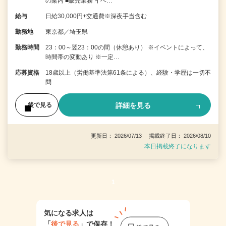
の案内 ■販売業務 イベ…
給与
日給30,000円+交通費※深夜手当含む
勤務地
東京都／埼玉県
勤務時間
23：00～翌23：00の間（休憩あり） ※イベントによって、
時間帯の変動あり ※一定…
応募資格
18歳以上（労働基準法第61条による）、経験・学歴は一切不
問
詳細を見る
後で見る
更新日： 2026/07/13 掲載終了日： 2026/08/10
本日掲載終了になります
1
気になる求人は
「
後で見る
」で保存！