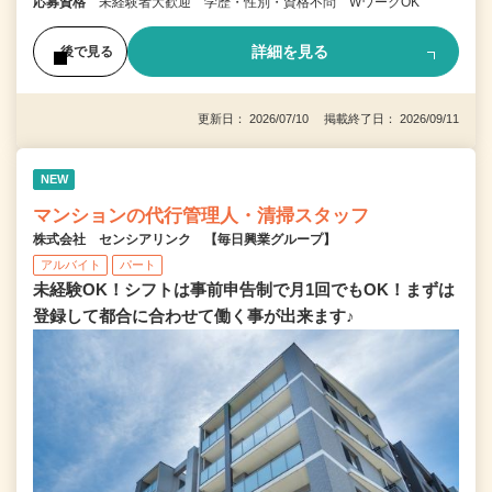
応募資格
未経験者大歓迎 学歴・性別・資格不問 WワークOK
詳細を見る
後で見る
更新日： 2026/07/10 掲載終了日： 2026/09/11
NEW
マンションの代行管理人・清掃スタッフ
株式会社 センシアリンク 【毎日興業グループ】
アルバイト
パート
未経験OK！シフトは事前申告制で月1回でもOK！まずは
登録して都合に合わせて働く事が出来ます♪