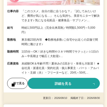
仕事内容
「このコスメ、自分の肌に合うかな？」「試してみたいけ
ど、費用が気になる…」 そんな気持ち、美容モニターで解決
できます♪ 気になる化粧品・健康食品・サプリメン…
給与
時給1,500円以上（完全出来高制／時間額1,500円～5,000
円）
勤務地
東京都23区内等 ◆勤務地多数♪ご自宅やお近くの店舗で間
時間に働けます♪
勤務時間
1日5分～OK！好きな時間やスキマ時間でサクッと♪ ☆1日の
み～中長期まで幅広く大歓迎♪…
応募資格
未経験OK＆年齢不問！夏休みの1回きり・単発も大歓迎！ ★
会社員・派遣社員・契約社員・個人事業主・パート・アルバ
イト・主婦（夫）・フリーターなど、20代～50代…
詳細を見る
後で見る
更新日： 2026/08/10 掲載終了日： 2026/08/30