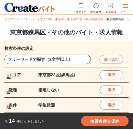
後で見る
閲覧履歴
会員登録
メニュー
クリエイトバイト・パート求人TOP
＞
東京都
＞
東京都23区
＞
東京都練馬区
＞
東京都練馬区・その
東京都練馬区・その他のバイト・求人情報
検索条件の設定
絞り込む
エリア
東京都23区(練馬区)
選択
職種
指定しない
選択
条件
学生歓迎
選択
14
検索条件を保存
全
件ヒットしました