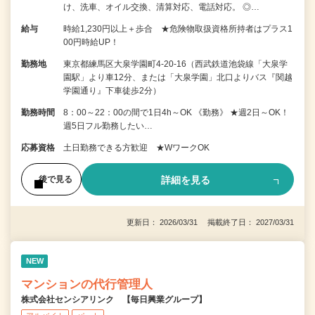
け、洗車、オイル交換、清算対応、電話対応。 ◎…
給与
時給1,230円以上＋歩合 ★危険物取扱資格所持者はプラス1
00円時給UP！
勤務地
東京都練馬区大泉学園町4-20-16（西武鉄道池袋線「大泉学
園駅」より車12分、または「大泉学園」北口よりバス『関越
学園通り』下車徒歩2分）
勤務時間
8：00～22：00の間で1日4h～OK 《勤務》 ★週2日～OK！
週5日フル勤務したい…
応募資格
土日勤務できる方歓迎 ★WワークOK
詳細を見る
後で見る
更新日： 2026/03/31 掲載終了日： 2027/03/31
NEW
マンションの代行管理人
株式会社センシアリンク 【毎日興業グループ】