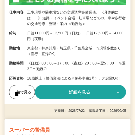
仕事内容
工事現場や駐車場などの交通誘導警備業務。 《具体的に
は……》 道路・イベント会場・駐車場などでの、車や歩行者
の交通誘導・整理・案内 ＜勤務地＞ …
給与
日給11,000円～12,500円（日勤） 日給12,500円～14,000
円（夜勤）
勤務地
東京都・神奈川県・埼玉県・千葉県全域 ☆現場多数あり
（直行・直帰OK）
勤務時間
《日勤》08：00～17：00 《夜勤》20：00～翌5：00 ※週
3日〜勤務O…
応募資格
18歳以上（警備業法による※例外事由2号）、未経験OK！
詳細を見る
後で見る
更新日： 2026/07/22 掲載終了日： 2026/09/05
スーパーの警備員