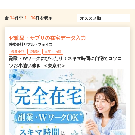
14
1
-
14
全
件中
件を表示
化粧品・サプリの在宅データ入力
株式会社リアル・フェイス
業務委託
登録制
在宅・内職
副業・Wワークにぴったり！スキマ時間に自宅でコツコ
ツお小遣い稼ぎ♪＜東京都＞