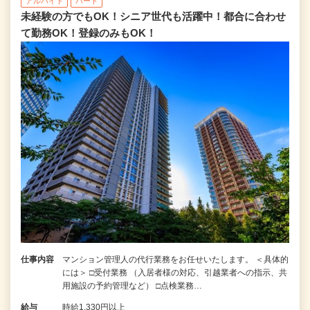
アルバイト
パート
未経験の方でもOK！シニア世代も活躍中！都合に合わせ
て勤務OK！登録のみもOK！
仕事内容
マンション管理人の代行業務をお任せいたします。 ＜具体的
には＞ □受付業務 （入居者様の対応、引越業者への指示、共
用施設の予約管理など） □点検業務…
給与
時給1,330円以上