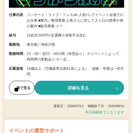
仕事内容
コンサート・ライブ・フェスetc 人気×レアイベント会場での
お仕事 ■案内／整理業務 お客さんに対して入り口の誘導や席
の案内 ■販売業務 イベ…
給与
日給30,000円+交通費※深夜手当含む
勤務地
東京都／神奈川県
勤務時間
23：00～翌23：00の間（休憩あり） ※イベントによって、
時間帯の変動あり ※一定…
応募資格
18歳以上（労働基準法第61条による）、経験・学歴は一切不
問
詳細を見る
後で見る
更新日： 2026/07/13 掲載終了日： 2026/08/10
本日掲載終了になります
イベントの運営サポート