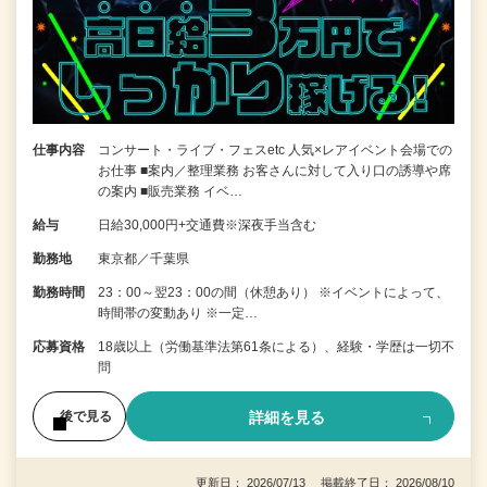
仕事内容
コンサート・ライブ・フェスetc 人気×レアイベント会場での
お仕事 ■案内／整理業務 お客さんに対して入り口の誘導や席
の案内 ■販売業務 イベ…
給与
日給30,000円+交通費※深夜手当含む
勤務地
東京都／千葉県
勤務時間
23：00～翌23：00の間（休憩あり） ※イベントによって、
時間帯の変動あり ※一定…
応募資格
18歳以上（労働基準法第61条による）、経験・学歴は一切不
問
詳細を見る
後で見る
更新日： 2026/07/13 掲載終了日： 2026/08/10