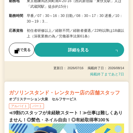
勤務地
東京都練馬区関町南4-20-16（西武新宿線「東伏見駅」又は
「武蔵関駅」徒歩約15分）
勤務時間
早番／07：30～16：30 日勤／08：30～17：30 遅番／10：
30～19：3…
応募資格
初任者研修以上／経験不問／経験者優遇／22時以降は18歳以
上（深夜業務の為／労働基準法第61条）
詳細を見る
後で見る
更新日： 2026/07/16 掲載終了日： 2026/08/14
掲載終了まであと7日
ガソリンスタンド・レンタカー店の店舗スタッフ
オブリステーション大泉 セルフサービス
アルバイト
パート
≪9割のスタッフが未経験スタート！≫仕事は難しくあり
ません！◎髪色・ネイル自由！◎有給取得率100％