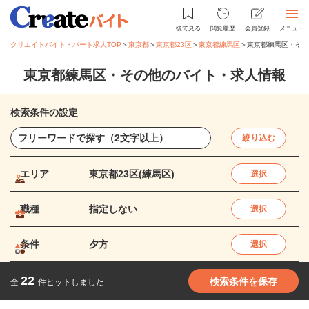
後で見る
閲覧履歴
会員登録
メニュー
クリエイトバイト・パート求人TOP
＞
東京都
＞
東京都23区
＞
東京都練馬区
＞
東京都練馬区・その
東京都練馬区・その他のバイト・求人情報
検索条件の設定
絞り込む
エリア
東京都23区(練馬区)
選択
職種
指定しない
選択
条件
夕方
選択
22
検索条件を保存
全
件ヒットしました