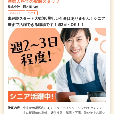
産婦人科での配膳スタッフ
株式会社 樹と葉っぱ
アルバイト
パート
未経験スタート大歓迎♪難しい仕事はありません！シニア
層まで活躍できる職場です！週2日～OK！！
仕事内容
東京都練馬区内にあるマタニティクリニックのキッチンで、
主に配膳前の準備、盛付補助、配膳・下膳、洗い物をお願い