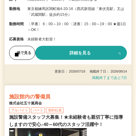
勤務地
東京都練馬区関町南4-20-16（西武新宿線「東伏見駅」又は
「武蔵関駅」徒歩約15分）
勤務時間
〔早番〕 6：00～10：00 〔遅番〕15：00～19：00 ★週1日
～OK！
応募資格
未経験者大歓迎！
詳細を見る
後で見る
更新日： 2026/07/16 掲載終了日： 2026/08/14
掲載終了まであと7日
施設館内の警備員
株式会社五十嵐商会
アルバイト
パート
契約社員
施設警備スタッフ大募集！★未経験者も親切丁寧に指導
しますので安心♪40～60代のスタッフ活躍中！