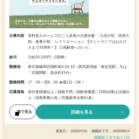
仕事内容
有料老人ホームでのご入居者の介護全般 ・入浴介助、排泄介
助、食事介助 ・レクリエーション 【サニーライフはおかげ
さまで35周年！】 ◎高齢者へのいた…
給与
日給20,100円（1勤務）
勤務地
東京都練馬区関町南4-20-16（西武新宿線「東伏見駅」又は
「武蔵関駅」徒歩約15分）
勤務時間
17：00～翌8：00 ★週1日～OK！
応募資格
初任者研修以上／経験不問／経験者優遇／22時以降は18歳以
上（深夜業務の為／労働基準法第61条）
詳細を見る
後で見る
更新日： 2026/07/16 掲載終了日： 2026/08/14
掲載終了まであと7日