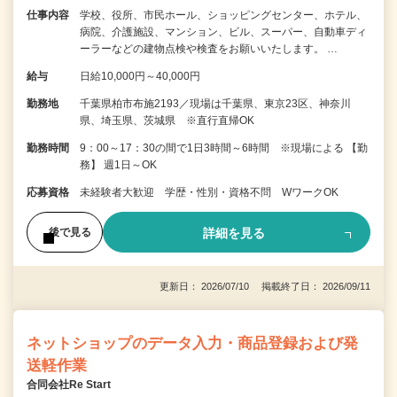
仕事内容
学校、役所、市民ホール、ショッピングセンター、ホテル、
病院、介護施設、マンション、ビル、スーパー、自動車ディ
ーラーなどの建物点検や検査をお願いいたします。 …
給与
日給10,000円～40,000円
勤務地
千葉県柏市布施2193／現場は千葉県、東京23区、神奈川
県、埼玉県、茨城県 ※直行直帰OK
勤務時間
9：00～17：30の間で1日3時間～6時間 ※現場による 【勤
務】 週1日～OK
応募資格
未経験者大歓迎 学歴・性別・資格不問 WワークOK
詳細を見る
後で見る
更新日： 2026/07/10 掲載終了日： 2026/09/11
ネットショップのデータ入力・商品登録および発
送軽作業
合同会社Re Start