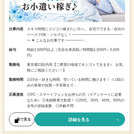
仕事内容
スキマ時間にコツコツ稼ぎたい方へ。 自宅でできる・自分の
ペースでOK・ノルマなし！ ━━━━━━━━━━━━━━
━ ▼ こんなお仕事です ━━━━━…
給与
時給1,500円以上（完全出来高制／時間額1,500円～5,000
円）
勤務地
東京都23区内等【ご希望の地域でオシゴトできます♪ お気
軽にご相談ください！】
勤務時間
1日5分～好きな時間、空いている時間に働けます！ ☆1回の
みの単発や短期～中長期まで…
応募資格
◎PC・スマートフォンをお持ちの方（※アンケートに必要
なため） ◎未経験者大歓迎！ ◎20代、30代、40代、50代の
女性の登録多数 ◎年齢不問
詳細を見る
後で見る