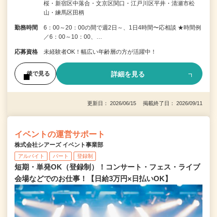
桜・新宿区中落合・文京区関口・江戸川区平井・清瀬市松
山・練馬区田柄
勤務時間
6：00～20：00の間で週2日～、1日4時間〜応相談 ★時間例
／6：00～10：00、…
応募資格
未経験者OK！幅広い年齢層の方が活躍中！
詳細を見る
後で見る
更新日： 2026/06/15 掲載終了日： 2026/09/11
イベントの運営サポート
株式会社シアーズ イベント事業部
アルバイト
パート
登録制
短期・単発OK（登録制）！コンサート・フェス・ライブ
会場などでのお仕事！【日給3万円×日払いOK】