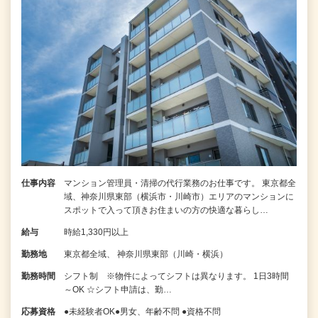
仕事内容
マンション管理員・清掃の代行業務のお仕事です。 東京都全
域、神奈川県東部（横浜市・川崎市）エリアのマンションに
スポットで入って頂きお住まいの方の快適な暮らし…
給与
時給1,330円以上
勤務地
東京都全域、 神奈川県東部（川崎・横浜）
勤務時間
シフト制 ※物件によってシフトは異なります。 1日3時間
～OK ☆シフト申請は、勤…
応募資格
●未経験者OK●男女、年齢不問 ●資格不問