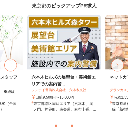
東京都のピックアップPR求人
務スタッフ
六本木ヒルズの展望台・美術館エ
ネットカ
リアでの案内警...
シンテイ警備株式会社 六本木支社
グランカス
以上 ※経験
日給9,500円〜15,000円
時給1,3
OK（全国
東京都港区周辺エリア（六本木、虎
東京都新宿
し）
ノ門、神谷町、表参道、麻布十番、...
線「新宿