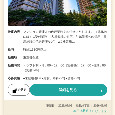
仕事内容
マンション管理人の代行業務をお任せいたします。 ＜具体的
には＞ □受付業務 （入居者様の対応、引越業者への指示、共
用施設の予約管理など） □点検業務…
給与
時給1,330円以上
勤務地
東京都全域
勤務時間
＜シフト制＞ 8：00～17：00（実働8h） 17：00～翌9：00
（実働14h） …
応募資格
●未経験者OK●男女、年齢不問 ●資格不問
詳細を見る
後で見る
更新日： 2026/07/06 掲載終了日： 2026/08/07
本日掲載終了になります