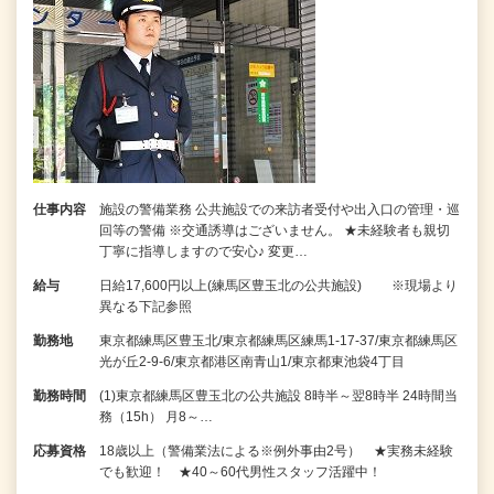
仕事内容
施設の警備業務 公共施設での来訪者受付や出入口の管理・巡
回等の警備 ※交通誘導はございません。 ★未経験者も親切
丁寧に指導しますので安心♪ 変更…
給与
日給17,600円以上(練馬区豊玉北の公共施設) ※現場より
異なる下記参照
勤務地
東京都練馬区豊玉北/東京都練馬区練馬1-17-37/東京都練馬区
光が丘2-9-6/東京都港区南青山1/東京都東池袋4丁目
勤務時間
(1)東京都練馬区豊玉北の公共施設 8時半～翌8時半 24時間当
務（15h） 月8～…
応募資格
18歳以上（警備業法による※例外事由2号） ★実務未経験
でも歓迎！ ★40～60代男性スタッフ活躍中！