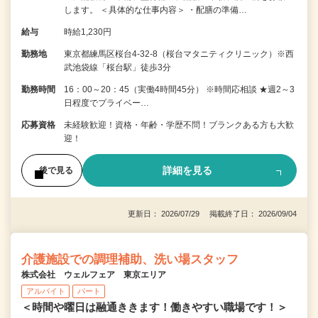
します。 ＜具体的な仕事内容＞ ・配膳の準備…
給与
時給1,230円
勤務地
東京都練馬区桜台4-32-8（桜台マタニティクリニック）※西
武池袋線「桜台駅」徒歩3分
勤務時間
16：00～20：45（実働4時間45分） ※時間応相談 ★週2～3
日程度でプライベー…
応募資格
未経験歓迎！資格・年齢・学歴不問！ブランクある方も大歓
迎！
詳細を見る
後で見る
更新日： 2026/07/29 掲載終了日： 2026/09/04
介護施設での調理補助、洗い場スタッフ
株式会社 ウェルフェア 東京エリア
アルバイト
パート
＜時間や曜日は融通ききます！働きやすい職場です！＞