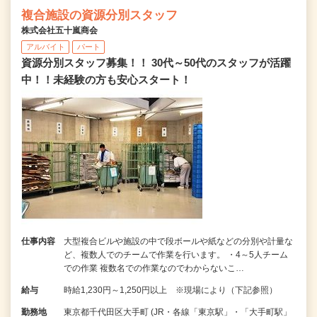
複合施設の資源分別スタッフ
株式会社五十嵐商会
アルバイト
パート
資源分別スタッフ募集！！ 30代～50代のスタッフが活躍
中！！未経験の方も安心スタート！
仕事内容
大型複合ビルや施設の中で段ボールや紙などの分別や計量な
ど、複数人でのチームで作業を行います。 ・4～5人チーム
での作業 複数名での作業なのでわからないこ…
給与
時給1,230円～1,250円以上 ※現場により（下記参照）
勤務地
東京都千代田区大手町 (JR・各線「東京駅」・「大手町駅」