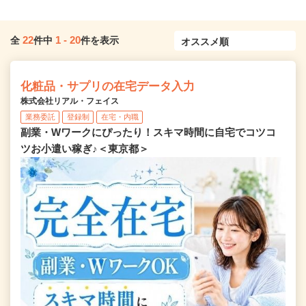
22
1
-
20
全
件中
件を表示
化粧品・サプリの在宅データ入力
株式会社リアル・フェイス
業務委託
登録制
在宅・内職
副業・Wワークにぴったり！スキマ時間に自宅でコツコ
ツお小遣い稼ぎ♪＜東京都＞