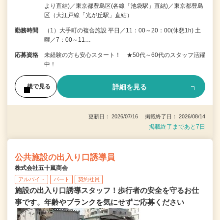
より直結)／東京都豊島区(各線「池袋駅」直結)／東京都豊島
区（大江戸線「光が丘駅」直結）
勤務時間
（1）大手町の複合施設 平日／11：00～20：00(休憩1h) 土
曜／7：00～11…
応募資格
未経験の方も安心スタート！ ★50代～60代のスタッフ活躍
中！
詳細を見る
後で見る
更新日： 2026/07/16 掲載終了日： 2026/08/14
掲載終了まであと7日
公共施設の出入り口誘導員
株式会社五十嵐商会
アルバイト
パート
契約社員
施設の出入り口誘導スタッフ！歩行者の安全を守るお仕
事です。年齢やブランクを気にせずご応募ください