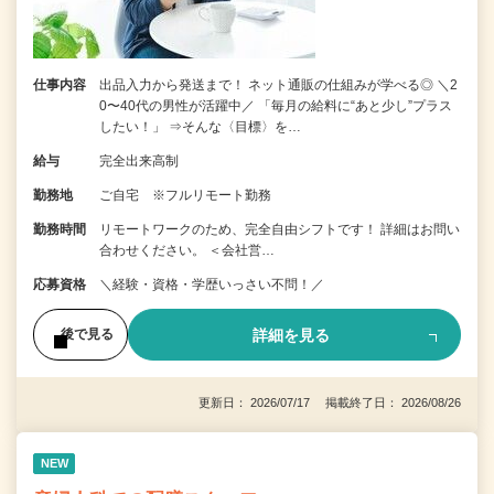
仕事内容
出品入力から発送まで！ ネット通販の仕組みが学べる◎ ＼2
0〜40代の男性が活躍中／ 「毎月の給料に“あと少し”プラス
したい！」 ⇒そんな〈目標〉を…
給与
完全出来高制
勤務地
ご自宅 ※フルリモート勤務
勤務時間
リモートワークのため、完全自由シフトです！ 詳細はお問い
合わせください。 ＜会社営…
応募資格
＼経験・資格・学歴いっさい不問！／
詳細を見る
後で見る
更新日： 2026/07/17 掲載終了日： 2026/08/26
NEW