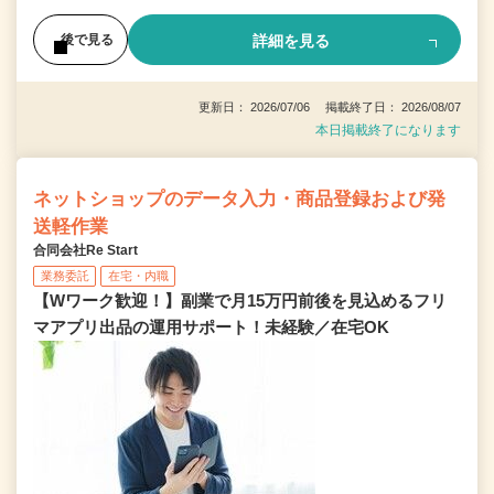
詳細を見る
後で見る
更新日： 2026/07/06 掲載終了日： 2026/08/07
本日掲載終了になります
ネットショップのデータ入力・商品登録および発
送軽作業
合同会社Re Start
業務委託
在宅・内職
【Wワーク歓迎！】副業で月15万円前後を見込めるフリ
マアプリ出品の運用サポート！未経験／在宅OK