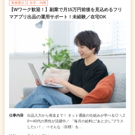
業務委託
在宅・内職
【Wワーク歓迎！】副業で月15万円前後を見込めるフリ
マアプリ出品の運用サポート！未経験／在宅OK
仕事内容
出品入力から発送まで！ ネット通販の仕組みが学べる◎ ＼2
0〜40代の男性が活躍中／ 「毎月の給料に“あと少し”プラス
したい！」 ⇒そんな〈目標〉を…