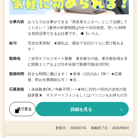
仕事内容
おうちでお仕事ができる『美容系モニター』として活躍して
ください！ 1案件の作業時間は5分〜10分程度。空いた時間
を有効活用できるお仕事です。 ◆【いろん…
給与
完全出来高制 ★謝礼は、最短で当日のうちに受け取れま
す！
勤務地
ご自宅※フルリモート勤務 東京都その他、東京都全域を含
む関東エリアおよび日本全国で勤務可能(在宅OK)
勤務時間
好きな時間に働けます！ ★単発（1日のみ）OK！ ★応募
後、即お仕事開始も可！ ★在…
応募資格
＜未経験者OK／年齢不問＞⇒★特に20代〜50代の女性の登
録多数★ ※スマートフォンもしくはパソコンをお持ちの方
詳細を見る
後で見る
更新日： 2026/07/31 掲載終了日： 2026/08/24