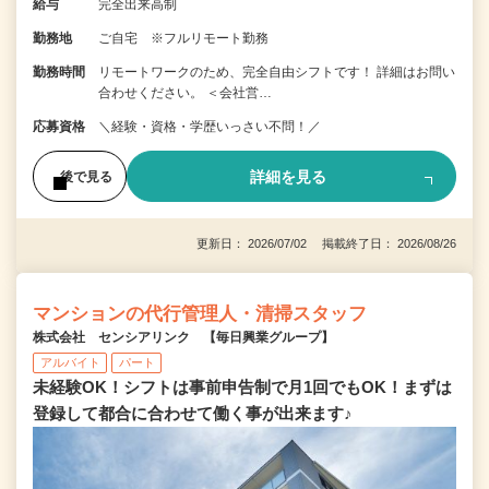
給与
完全出来高制
勤務地
ご自宅 ※フルリモート勤務
勤務時間
リモートワークのため、完全自由シフトです！ 詳細はお問い
合わせください。 ＜会社営…
応募資格
＼経験・資格・学歴いっさい不問！／
詳細を見る
後で見る
更新日： 2026/07/02 掲載終了日： 2026/08/26
マンションの代行管理人・清掃スタッフ
株式会社 センシアリンク 【毎日興業グループ】
アルバイト
パート
未経験OK！シフトは事前申告制で月1回でもOK！まずは
登録して都合に合わせて働く事が出来ます♪