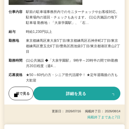
仕事内容
駅前の駐車場事務所内でのモニターチェックやお客様対応。
駐車場内の巡回・チェックもあります。 (1)公共施設の地下
駐車場 勤務地：「大泉学園駅」、「石…
給与
時給1,230円以上
勤務地
東京都練馬区東大泉5丁目/東京都練馬区石神井町2丁目/東京
都練馬区豊玉北6丁目/豊島区西池袋3丁目/東京都港区青山2丁
目
勤務時間
(1)公共施設 ◆「大泉学園駅」 9時半～20時半の間で8h勤務
月20日程度（週4…
応募資格
★50～60代の方・シニア世代活躍中！ ★定年退職後の方も
大歓迎
詳細を見る
後で見る
更新日： 2026/07/16 掲載終了日： 2026/08/14
掲載終了まであと7日