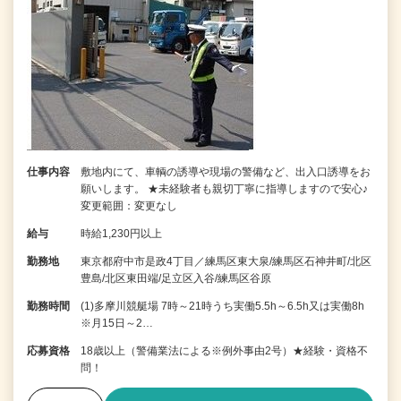
仕事内容
敷地内にて、車輌の誘導や現場の警備など、出入口誘導をお
願いします。 ★未経験者も親切丁寧に指導しますので安心♪
変更範囲：変更なし
給与
時給1,230円以上
勤務地
東京都府中市是政4丁目／練馬区東大泉/練馬区石神井町/北区
豊島/北区東田端/足立区入谷/練馬区谷原
勤務時間
(1)多摩川競艇場 7時～21時うち実働5.5h～6.5h又は実働8h
※月15日～2…
応募資格
18歳以上（警備業法による※例外事由2号）★経験・資格不
問！