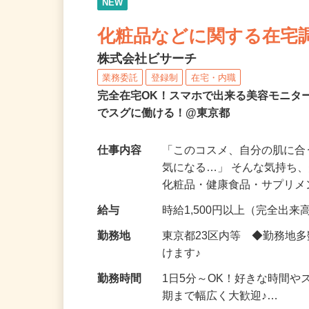
NEW
化粧品などに関する在宅
株式会社ビサーチ
業務委託
登録制
在宅・内職
完全在宅OK！スマホで出来る美容モニタ
でスグに働ける！@東京都
仕事内容
「このコスメ、自分の肌に
気になる…」 そんな気持ち
化粧品・健康食品・サプリ
給与
時給1,500円以上（完全出来高
勤務地
東京都23区内等 ◆勤務地
けます♪
勤務時間
1日5分～OK！好きな時間や