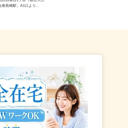
新宿区西落合1丁目（都営大江
東京都中央区晴海/都営大江戸線「勝
合南長崎駅」A1口より...
どき駅」徒歩5分