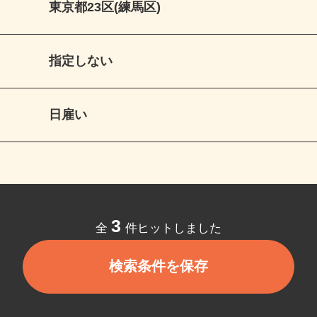
東京都23区(練馬区)
指定しない
日雇い
3
全
件ヒットしました
検索条件を保存