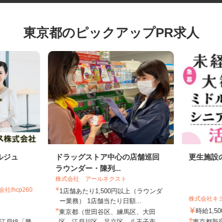
東京都のピックアップPR求人
ルジュ
ドラッグストア中心の店舗巡回
更生施
ラウンダー・陳列...
株式会社 アールネクスト
社/hcp260
1店舗あたり1,500円以上（ラウンダ
株式会社
ー業務） 1店舗当たり日額...
時給1,