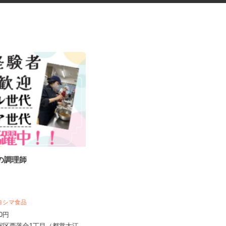
設の調理師
マンションのコンシェルジュ
住友不動産建物サービス株式会社/hcp26
キヨシマ食品
07a
500円
時給1,700円