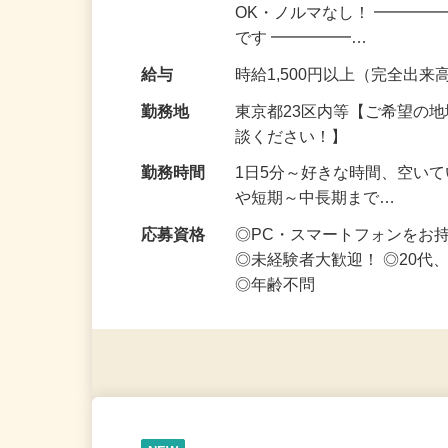
仕事内容
スキマ時間にコツコツ稼ぎた
OK・ノルマなし！ ━━━━
です ━━━━━…
給与
時給1,500円以上（完全出来高
勤務地
東京都23区内等【ご希望の
談ください！】
勤務時間
1日5分～好きな時間、空い
や短期～中長期まで…
応募資格
◎PC・スマートフォンをお
◎未経験者大歓迎！ ◎20代
◎年齢不問