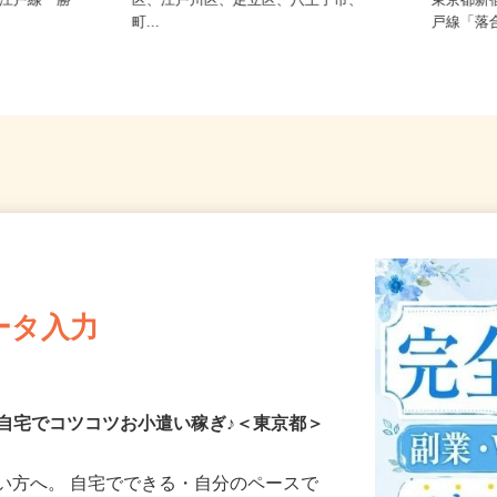
東京都（世田谷区、練馬区、大田
大江戸線「勝
区、江戸川区、足立区、八王子市、
東京都
町...
戸線「落
ータ入力
自宅でコツコツお小遣い稼ぎ♪＜東京都＞