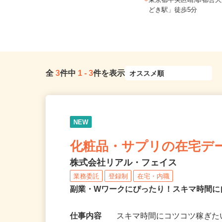
東京都新宿区西落合1丁目（都営大江
東京都中央区晴海/都営
戸線「落合南長崎駅」A1口より...
どき駅」徒歩5分
全
3
件中
1
-
3
件を表示
NEW
化粧品・サプリの在宅デ
株式会社リアル・フェイス
業務委託
登録制
在宅・内職
副業・Wワークにぴったり！スキマ時間に