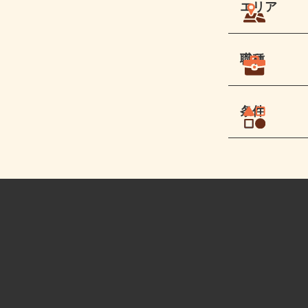
エリア
職種
条件