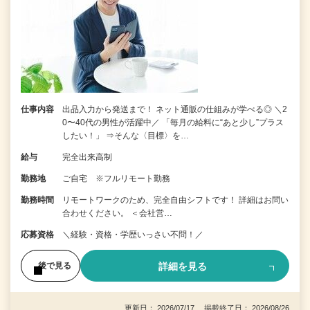
仕事内容
出品入力から発送まで！ ネット通販の仕組みが学べる◎ ＼2
0〜40代の男性が活躍中／ 「毎月の給料に“あと少し”プラス
したい！」 ⇒そんな〈目標〉を…
給与
完全出来高制
勤務地
ご自宅 ※フルリモート勤務
勤務時間
リモートワークのため、完全自由シフトです！ 詳細はお問い
合わせください。 ＜会社営…
応募資格
＼経験・資格・学歴いっさい不問！／
詳細を見る
後で見る
更新日： 2026/07/17 掲載終了日： 2026/08/26