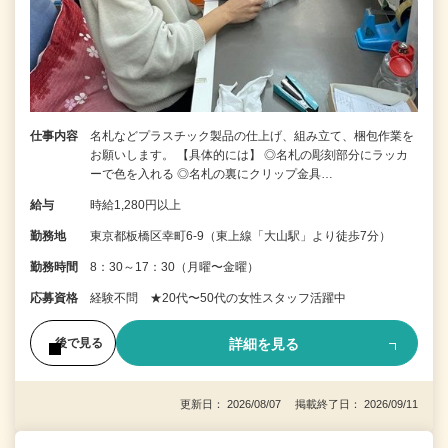
仕事内容
名札などプラスチック製品の仕上げ、組み立て、梱包作業を
お願いします。 【具体的には】 ◎名札の彫刻部分にラッカ
ーで色を入れる ◎名札の裏にクリップ金具…
給与
時給1,280円以上
勤務地
東京都板橋区幸町6-9（東上線「大山駅」より徒歩7分）
勤務時間
8：30～17：30（月曜〜金曜）
応募資格
経験不問 ★20代〜50代の女性スタッフ活躍中
詳細を見る
後で見る
更新日： 2026/08/07 掲載終了日： 2026/09/11