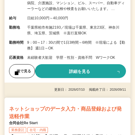
病院、介護施設、マンション、ビル、スーパー、自動車ディ
ーラーなどの建物点検や検査をお願いいたします。 …
給与
日給10,000円～40,000円
勤務地
千葉県柏市布施2193／現場は千葉県、東京23区、神奈川
県、埼玉県、茨城県 ※直行直帰OK
勤務時間
9：00～17：30の間で1日3時間～6時間 ※現場による 【勤
務】 週1日～OK
応募資格
未経験者大歓迎 学歴・性別・資格不問 WワークOK
詳細を見る
後で見る
更新日： 2026/07/10 掲載終了日： 2026/09/11
ネットショップのデータ入力・商品登録および発
送軽作業
合同会社Re Start
業務委託
在宅・内職