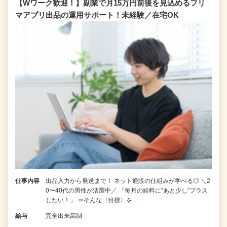
【Wワーク歓迎！】副業で月15万円前後を見込めるフリ
マアプリ出品の運用サポート！未経験／在宅OK
仕事内容
出品入力から発送まで！ ネット通販の仕組みが学べる◎ ＼2
0〜40代の男性が活躍中／ 「毎月の給料に“あと少し”プラス
したい！」 ⇒そんな〈目標〉を…
給与
完全出来高制