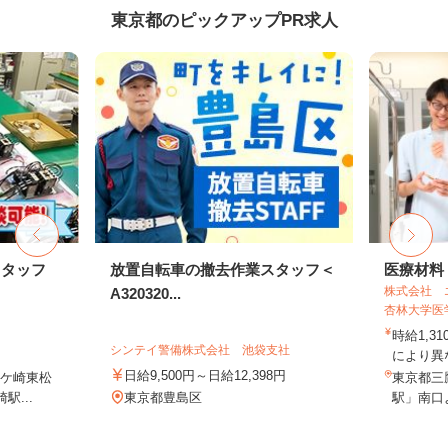
東京都のピックアップPR求人
スタッフ
放置自転車の撤去作業スタッフ＜
医療材料
株式会社 
A320320...
杏林大学医学
時給1,3
シンテイ警備株式会社 池袋支社
により異な
日給9,500円～日給12,398円
ケ崎東松
東京都三
駅...
東京都豊島区
駅」南口よ