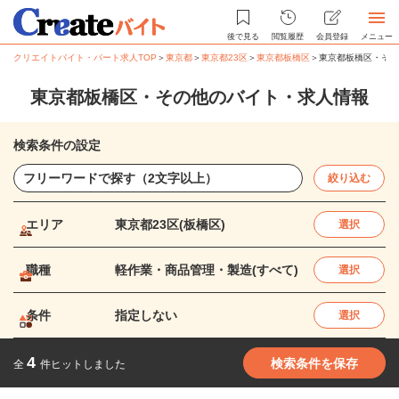
後で見る
閲覧履歴
会員登録
メニュー
クリエイトバイト・パート求人TOP
＞
東京都
＞
東京都23区
＞
東京都板橋区
＞
東京都板橋区・その
東京都板橋区・その他のバイト・求人情報
検索条件の設定
絞り込む
エリア
東京都23区(板橋区)
選択
職種
軽作業・商品管理・製造(すべて)
選択
条件
指定しない
選択
4
検索条件を保存
全
件ヒットしました