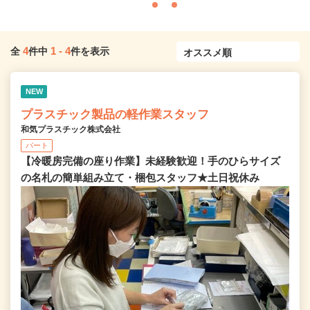
4
1
-
4
全
件中
件を表示
NEW
プラスチック製品の軽作業スタッフ
和気プラスチック株式会社
パート
【冷暖房完備の座り作業】未経験歓迎！手のひらサイズ
の名札の簡単組み立て・梱包スタッフ★土日祝休み