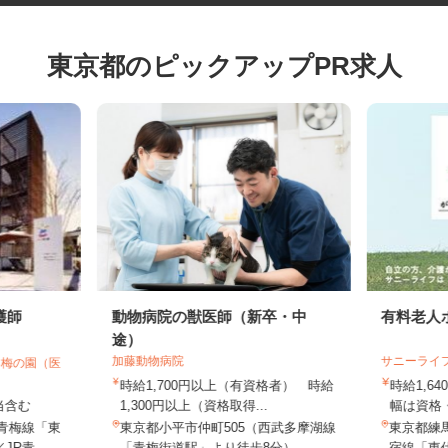
東京都のピックアップPR求人
護師
動物病院の獣医師（新卒・中
有料老
途）
加藤動物病院
サニーラ
ア梅の園（医
時給1,700円以上（有資格者） 時給
時給1,
手当含む
1,300円以上（資格取得...
幅は資