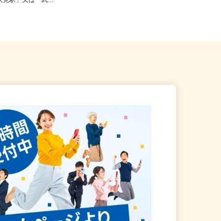
馬区関町南4-20-16（西武新
東京都青梅市駒木町（JR青梅線「東
東伏見駅」又は「武...
青梅駅」より無料送迎有／JR青...