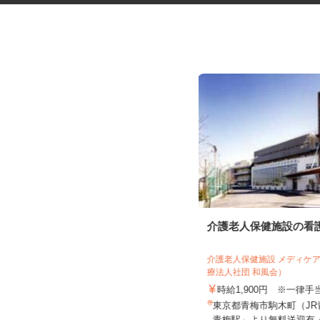
有料老人ホームの看護師
介護老人保健施設の看
サニーライフ練馬関町
介護老人保健施設 メディケ
療法人社団 和風会）
時給1,640円～1,840円以上 ※給与
幅は資格・経験・能力に...
時給1,900円 ※一律