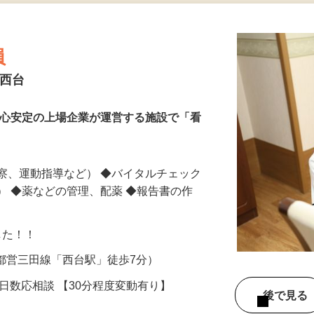
更新日： 2026/07/16 掲載終了日： 2026/08/14
掲載終了まであと5日
員
ト西台
安心安定の上場企業が運営する施設で「看
察、運動指導など） ◆バイタルチェック
） ◆薬などの管理、配薬 ◆報告書の作
ました！！
1（都営三田線「西台駅」徒歩7分）