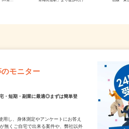
R青梅線「東
東京都小平市仲町505（西武多摩湖線
東京都練
R青...
「青梅街道駅」より徒歩8分）
宿線「
等のモニター
在宅・短期・副業に最適◎まずは簡単登
を使用し、身体測定やアンケートにお答え