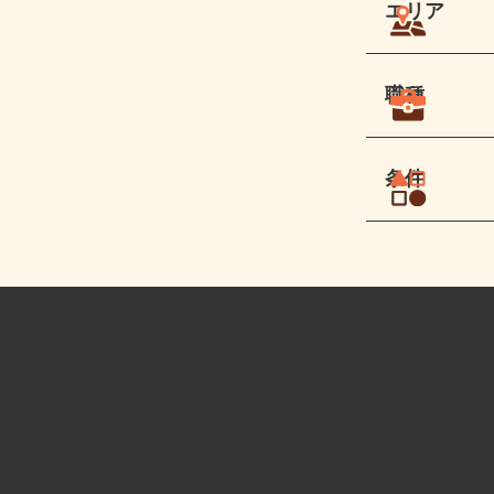
エリア
職種
条件