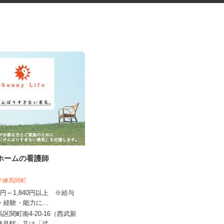
人ホームの看護師
介護老人保健施設の看護師
イフ練馬関町
介護老人保健施設 メディケア梅の園（医
療法人社団 和風会）
640円～1,840円以上 ※給与
格・経験・能力に...
時給1,900円 ※一律手当含む