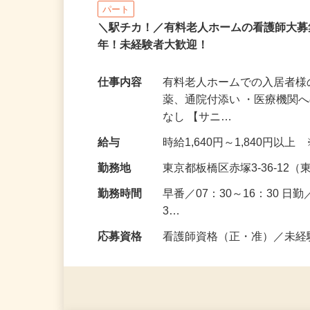
サニーライフ板橋成増
パート
＼駅チカ！／有料老人ホームの看護師大募
年！未経験者大歓迎！
仕事内容
有料老人ホームでの入居者様
薬、通院付添い ・医療機関
なし 【サニ…
給与
時給1,640円～1,840円
勤務地
東京都板橋区赤塚3-36-1
勤務時間
早番／07：30～16：30 日勤
3…
応募資格
看護師資格（正・准）／未