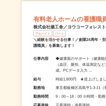
有料老人ホームの看護職
株式会社揚工舎／ヨウコーフォレス
アルバイト
パート
＼経験を活かせる仕事！／創業24周年・
護職員」を募集します！
仕事内容
◆健康面のサポート（健康観
（血圧、脈拍、体温測定など
成、PCデータ入力 …
給与
時給1,800円 ★賃上げし
勤務地
東京都板橋区高島平1-3-1