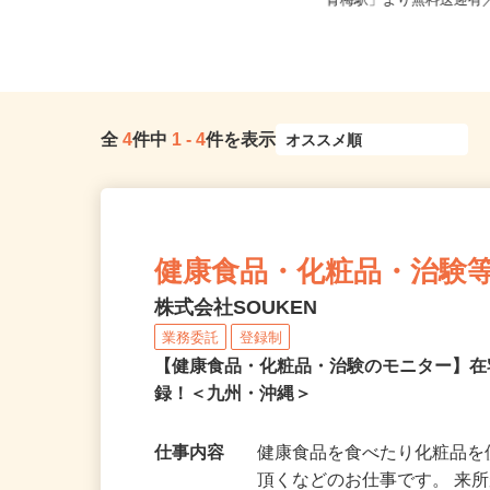
東京都練馬区関町南4-20-16（西武新
東京都青梅市駒木町（J
宿線「東伏見駅」又は「武...
青梅駅」より無料送迎有／J
全
4
件中
1
-
4
件を表示
健康食品・化粧品・治験
株式会社SOUKEN
業務委託
登録制
【健康食品・化粧品・治験のモニター】
録！＜九州・沖縄＞
仕事内容
健康食品を食べたり化粧品