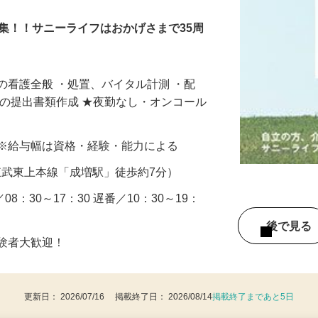
集！！サニーライフはおかげさまで35周
の看護全般 ・処置、バイタル計測 ・配
への提出書類作成 ★夜勤なし・オンコール
以上 ※給与幅は資格・経験・能力による
2（東武東上本線「成増駅」徒歩約7分）
／08：30～17：30 遅番／10：30～19：
後で見
経験者大歓迎！