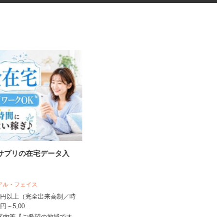
・サプリの在宅データ入
振袖・袴レンタル、フォトスタ
ジオの運営スタッ...
リアル・フェイス
KIMONO＆ 新宿店／株式会社アニバーサ
リー
,500円以上（完全出来高制／時
00円～5,00...
時給1,250円～1,350円以上＋手当