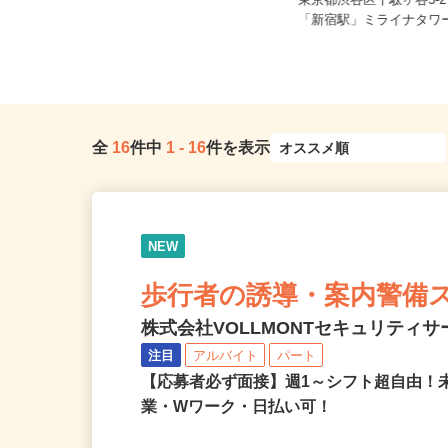
東京都23区内等【ご希望の地域でオ
東京都渋谷区千駄ヶ谷5-2
シゴトできます♪ お気軽にご相...
「新宿駅」ミライナタワー
全
16
件中
1
-
16
件を表示
NEW
歩行者の誘導・案内警備
株式会社VOLLMONTセキュリティ
注目
アルバイト
パート
【応募者必ず面接】週1～シフト超自由！
業・Wワーク・日払い可！