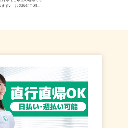
23区内等【ご希望の地域でオ
東京都渋谷区千駄ヶ谷5-27-3（JR
きます♪ お気軽にご相...
「新宿駅」ミライナタワー改...