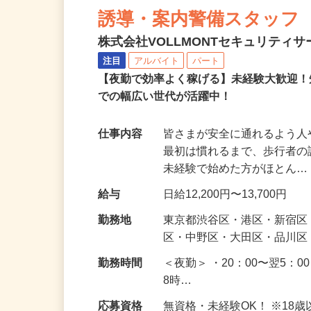
NEW
誘導・案内警備スタッフ
株式会社VOLLMONTセキュリティ
注目
アルバイト
パート
【夜勤で効率よく稼げる】未経験大歓迎！
での幅広い世代が活躍中！
仕事内容
皆さまが安全に通れるよう
最初は慣れるまで、歩行者
未経験で始めた方がほとん
給与
日給12,200円〜13,700円
勤務地
東京都渋谷区・港区・新宿
区・中野区・大田区・品川区
勤務時間
＜夜勤＞ ・20：00〜翌5：0
8時…