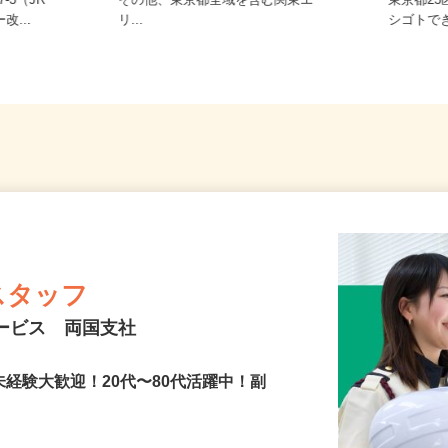
ご自宅※フルリモート勤務 東京都
7-3（JR
その他、東京都全域を含む関東エ
東京都
改...
リ...
シゴトで
スタッフ
サービス 両国支社
未経験大歓迎！20代〜80代活躍中！副