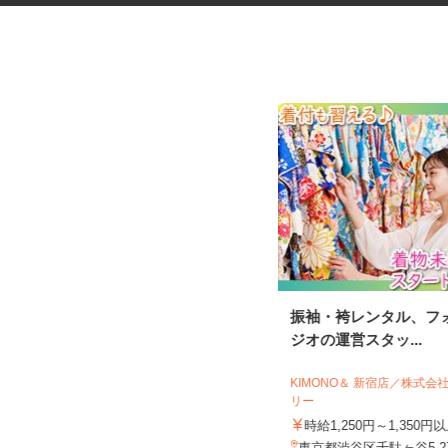
化粧品・サプリの在宅データ入
振袖・袴レンタル、フ
力
ジオの運営スタッ...
株式会社リアル・フェイス
KIMONO＆ 新宿店／株式
リー
時給1,500円以上（完全出来高制／時
間額1,500円～5,00...
時給1,250円～1,350