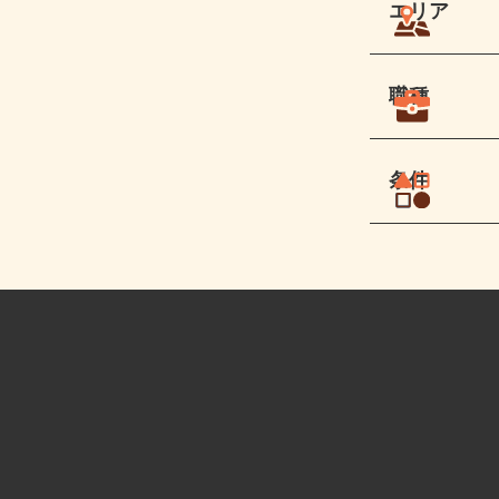
エリア
職種
条件