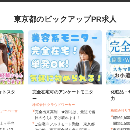
東京都のピックアップPR求人
ォトスタ
完全在宅可のアンケートモニタ
化粧品
ー
力
株式会社 クラウドワーカー
株式会社
会社アニバーサ
完全出来高制 ★謝礼は、最短で当
日のうちに受け取れます！
時給1
円以上＋手当
間額1,5