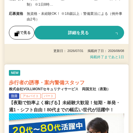
制） ※1日8時…
応募資格
無資格・未経験OK！ ※18歳以上：警備業法による（例外事
由2号）
詳細を見る
後で見る
更新日： 2026/07/31 掲載終了日： 2026/08/08
掲載終了まであと1日
NEW
歩行者の誘導・案内警備スタッフ
株式会社VOLLMONTセキュリティサービス 両国支社（夜勤）
注目
アルバイト
パート
【夜勤で効率よく稼げる】未経験大歓迎！短期・単発・
週1・シフト自由！80代までの幅広い世代が活躍中！