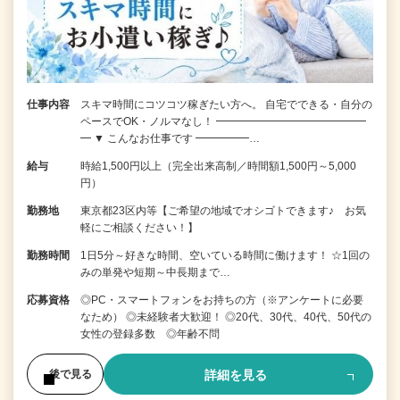
仕事内容
スキマ時間にコツコツ稼ぎたい方へ。 自宅でできる・自分の
ペースでOK・ノルマなし！ ━━━━━━━━━━━━━━
━ ▼ こんなお仕事です ━━━━━…
給与
時給1,500円以上（完全出来高制／時間額1,500円～5,000
円）
勤務地
東京都23区内等【ご希望の地域でオシゴトできます♪ お気
軽にご相談ください！】
勤務時間
1日5分～好きな時間、空いている時間に働けます！ ☆1回の
みの単発や短期～中長期まで…
応募資格
◎PC・スマートフォンをお持ちの方（※アンケートに必要
なため） ◎未経験者大歓迎！ ◎20代、30代、40代、50代の
女性の登録多数 ◎年齢不問
詳細を見る
後で見る