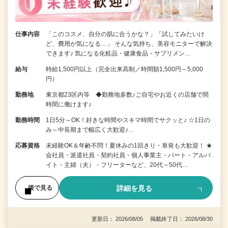
仕事内容
「このコスメ、自分の肌に合うかな？」「試してみたいけ
ど、費用が気になる…」 そんな気持ち、美容モニターで解決
できます♪ 気になる化粧品・健康食品・サプリメン…
給与
時給1,500円以上（完全出来高制／時間額1,500円～5,000
円）
勤務地
東京都23区内等 ◆勤務地多数♪ご自宅やお近くの店舗で間
時間に働けます♪
勤務時間
1日5分～OK！好きな時間やスキマ時間でサクッと♪ ☆1日の
み～中長期まで幅広く大歓迎♪…
応募資格
未経験OK＆年齢不問！夏休みの1回きり・単発も大歓迎！ ★
会社員・派遣社員・契約社員・個人事業主・パート・アルバ
イト・主婦（夫）・フリーターなど、20代～50代…
詳細を見る
後で見る
更新日： 2026/08/05 掲載終了日： 2026/08/30