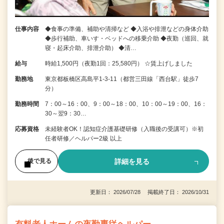
仕事内容
◆食事の準備、補助や清掃など ◆入浴や排泄などの身体介助
◆歩行補助、車いす・ベッドへの移乗介助 ◆夜勤（巡回、就
寝・起床介助、排泄介助） ◆清…
給与
時給1,500円（夜勤1回：25,580円） ☆賃上げしました
勤務地
東京都板橋区高島平1-3-11（都営三田線「西台駅」徒歩7
分）
勤務時間
7：00～16：00、9：00～18：00、10：00～19：00、16：
30～翌9：30…
応募資格
未経験者OK！認知症介護基礎研修（入職後の受講可）※初
任者研修／ヘルパー2級 以上
詳細を見る
後で見る
更新日： 2026/07/28 掲載終了日： 2026/10/31