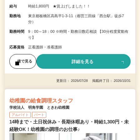
給与
時給1,800円 ★賃上げしました！！
勤務地
東京都板橋区高島平1-3-11（都営三田線「西台駅」徒歩7
分）
勤務時間
9：00～18：00 ※時間・勤務日数応相談 【30分程度変動有
り】
応募資格
正看護師・准看護師
詳細を見る
後で見る
更新日： 2026/07/28 掲載終了日： 2026/10/31
幼稚園の給食調理スタッフ
学校法人 明角学園 ときわ幼稚園
アルバイト
パート
14時まで・土日祝休み・長期休暇あり・時給1,300円・未
経験OK！幼稚園の調理のお仕事♪