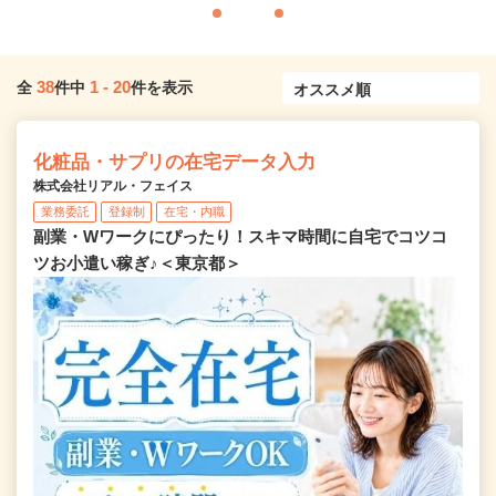
38
1
-
20
全
件中
件を表示
化粧品・サプリの在宅データ入力
株式会社リアル・フェイス
業務委託
登録制
在宅・内職
副業・Wワークにぴったり！スキマ時間に自宅でコツコ
ツお小遣い稼ぎ♪＜東京都＞