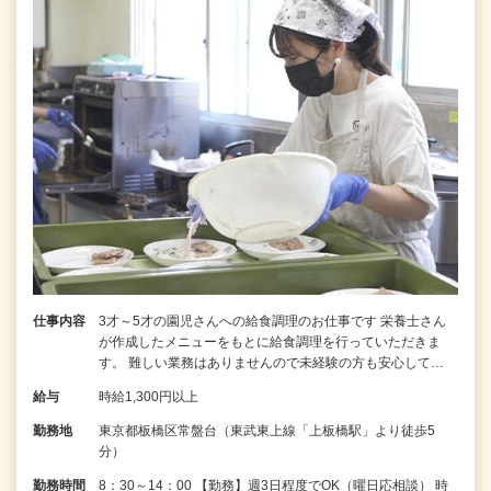
仕事内容
3才～5才の園児さんへの給食調理のお仕事です 栄養士さん
が作成したメニューをもとに給食調理を行っていただきま
す。 難しい業務はありませんので未経験の方も安心して…
給与
時給1,300円以上
勤務地
東京都板橋区常盤台（東武東上線「上板橋駅」より徒歩5
分）
勤務時間
8：30～14：00 【勤務】週3日程度でOK（曜日応相談） 時