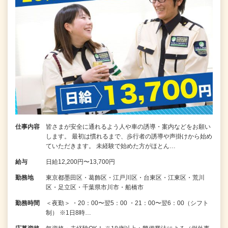
仕事内容
皆さまが安全に通れるよう人や車の誘導・案内などをお願い
します。 最初は慣れるまで、歩行者の誘導や声掛けから始め
ていただきます。 未経験で始めた方がほとん…
給与
日給12,200円〜13,700円
勤務地
東京都墨田区・葛飾区・江戸川区・台東区・江東区・荒川
区・足立区・千葉県市川市・船橋市
勤務時間
＜夜勤＞ ・20：00〜翌5：00 ・21：00〜翌6：00（シフト
制） ※1日8時…