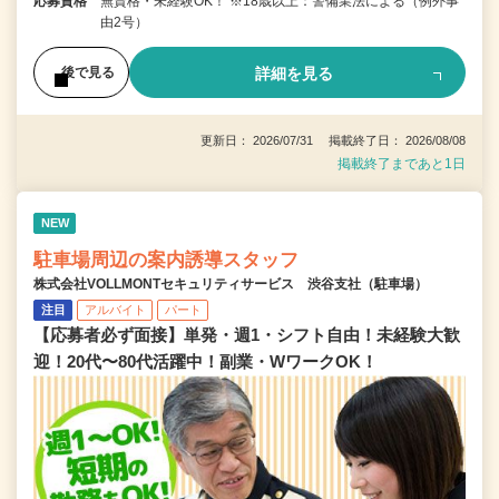
応募資格
無資格・未経験OK！ ※18歳以上：警備業法による（例外事
由2号）
詳細を見る
後で見る
更新日： 2026/07/31 掲載終了日： 2026/08/08
掲載終了まであと1日
NEW
駐車場周辺の案内誘導スタッフ
株式会社VOLLMONTセキュリティサービス 渋谷支社（駐車場）
注目
アルバイト
パート
【応募者必ず面接】単発・週1・シフト自由！未経験大歓
迎！20代〜80代活躍中！副業・WワークOK！