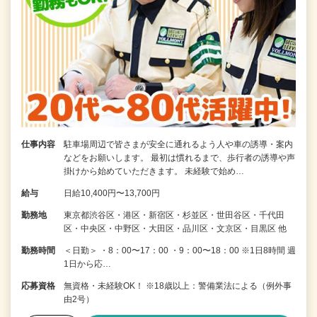
仕事内容
駐車場周辺で皆さまが安全に通れるよう人や車の誘導・案内
などをお願いします。 最初は慣れるまで、歩行者の誘導や声
掛けから始めていただきます。 未経験で始め…
給与
日給10,400円〜13,700円
勤務地
東京都渋谷区・港区・新宿区・杉並区・世田谷区・千代田
区・中央区・中野区・大田区・品川区・文京区・目黒区 他
勤務時間
＜日勤＞ ・8：00〜17：00 ・9：00〜18：00 ※1日8時間 週
1日から応…
応募資格
無資格・未経験OK！ ※18歳以上：警備業法による（例外事
由2号）