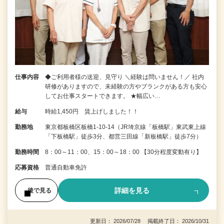
仕事内容
◆ご利用者様の送迎、見守り ＼経験は問いません！／ 社内
研修がありますので、未経験の方やブランクがある方も安心
してお仕事スタートできます。 ★幅広い…
給与
時給1,450円 賃上げしました！！
勤務地
東京都板橋区板橋1-10-14（JR埼京線「板橋駅」東武東上線
「下板橋駅」徒歩3分、都営三田線「新板橋駅」徒歩7分）
勤務時間
8：00～11：00、15：00～18：00 【30分程度変動有り】
応募資格
普通自動車免許
詳細を見る
後で見る
更新日： 2026/07/28 掲載終了日： 2026/10/31