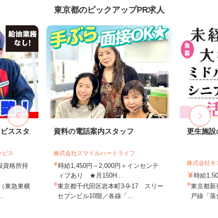
東京都のピックアップPR求人
ービススタ
資料の電話案内スタッフ
更生施設
ービス
株式会社スマイルハートライフ
株式会社キ
取扱資格所持
時給1,450円～2,000円＋インセンテ
ィブあり ★月150H...
時給1,5
9（東急東横
東京都千代田区岩本町3-9-17 スリー
東京都新
.
セブンビル10階／各線「...
戸線「落合