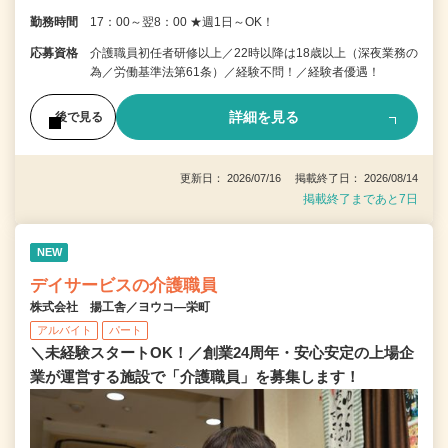
勤務時間
17：00～翌8：00 ★週1日～OK！
応募資格
介護職員初任者研修以上／22時以降は18歳以上（深夜業務の
為／労働基準法第61条）／経験不問！／経験者優遇！
詳細を見る
後で見る
更新日： 2026/07/16 掲載終了日： 2026/08/14
掲載終了まであと7日
NEW
デイサービスの介護職員
株式会社 揚工舎／ヨウコ―栄町
アルバイト
パート
＼未経験スタートOK！／創業24周年・安心安定の上場企
業が運営する施設で「介護職員」を募集します！