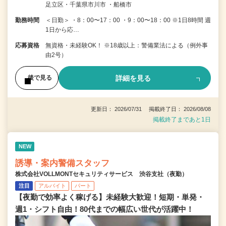
足立区・千葉県市川市 ・船橋市
勤務時間
＜日勤＞ ・8：00〜17：00 ・9：00〜18：00 ※1日8時間 週
1日から応…
応募資格
無資格・未経験OK！ ※18歳以上：警備業法による（例外事
由2号）
詳細を見る
後で見る
更新日： 2026/07/31 掲載終了日： 2026/08/08
掲載終了まであと1日
NEW
誘導・案内警備スタッフ
株式会社VOLLMONTセキュリティサービス 渋谷支社（夜勤）
注目
アルバイト
パート
【夜勤で効率よく稼げる】未経験大歓迎！短期・単発・
週1・シフト自由！80代までの幅広い世代が活躍中！