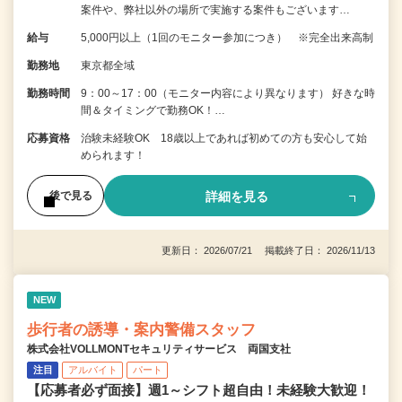
案件や、弊社以外の場所で実施する案件もございます…
給与
5,000円以上（1回のモニター参加につき） ※完全出来高制
勤務地
東京都全域
勤務時間
9：00～17：00（モニター内容により異なります） 好きな時
間＆タイミングで勤務OK！…
応募資格
治験未経験OK 18歳以上であれば初めての方も安心して始
められます！
詳細を見る
後で見る
更新日： 2026/07/21 掲載終了日： 2026/11/13
NEW
歩行者の誘導・案内警備スタッフ
株式会社VOLLMONTセキュリティサービス 両国支社
注目
アルバイト
パート
【応募者必ず面接】週1～シフト超自由！未経験大歓迎！