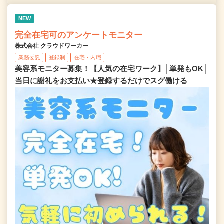
NEW
完全在宅可のアンケートモニター
株式会社 クラウドワーカー
業務委託
登録制
在宅・内職
美容系モニター募集！【人気の在宅ワーク】│単発もOK│
当日に謝礼をお支払い★登録するだけでスグ働ける