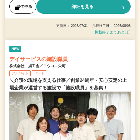
詳細を見る
後で見る
更新日： 2026/07/31 掲載終了日： 2026/08/08
掲載終了まであと1日
NEW
デイサービスの施設職員
株式会社 揚工舎／ヨウコ―栄町
アルバイト
パート
＼介護の現場を支える仕事／創業24周年・安心安定の上
場企業が運営する施設で「施設職員」を募集！