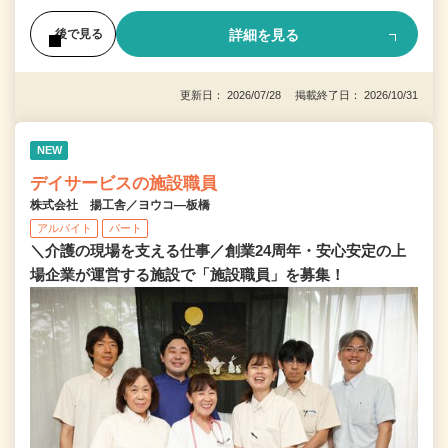
詳細を見る
後で見る
更新日： 2026/07/28 掲載終了日： 2026/10/31
NEW
デイサービスの施設職員
株式会社 揚工舎／ヨウコ―板橋
アルバイト
パート
＼介護の現場を支える仕事／創業24周年・安心安定の上
場企業が運営する施設で「施設職員」を募集！