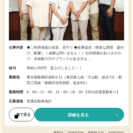
仕事内容
◆ご利用者様の送迎、見守り ◆食事提供（簡単な調理、盛付
け、配膳） ＼経験は問いません！／ 社内研修がありますの
で、未経験の方やブランクがある方も…
給与
時給1,450円 賃上げしました！！
勤務地
東京都板橋区栄町4-11（東武東上線「大山駅」徒歩7分・都
営三田線「板橋区役所前駅」徒歩8分）
勤務時間
8：00～11：00、15：00～18：00 【30分程度変動有り】
応募資格
普通自動車免許
詳細を見る
後で見る
更新日： 2026/07/28 掲載終了日： 2026/10/31