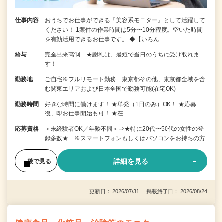
仕事内容
おうちでお仕事ができる『美容系モニター』として活躍して
ください！ 1案件の作業時間は5分〜10分程度。空いた時間
を有効活用できるお仕事です。 ◆【いろん…
給与
完全出来高制 ★謝礼は、最短で当日のうちに受け取れま
す！
勤務地
ご自宅※フルリモート勤務 東京都その他、東京都全域を含
む関東エリアおよび日本全国で勤務可能(在宅OK)
勤務時間
好きな時間に働けます！ ★単発（1日のみ）OK！ ★応募
後、即お仕事開始も可！ ★在…
応募資格
＜未経験者OK／年齢不問＞⇒★特に20代〜50代の女性の登
録多数★ ※スマートフォンもしくはパソコンをお持ちの方
詳細を見る
後で見る
更新日： 2026/07/31 掲載終了日： 2026/08/24