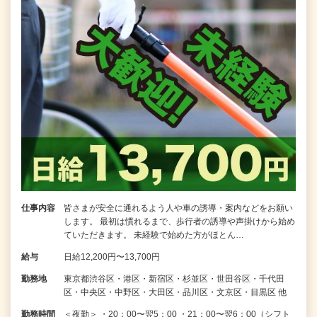
仕事内容
皆さまが安全に通れるよう人や車の誘導・案内などをお願い
します。 最初は慣れるまで、歩行者の誘導や声掛けから始め
ていただきます。 未経験で始めた方がほとん…
給与
日給12,200円〜13,700円
勤務地
東京都渋谷区・港区・新宿区・杉並区・世田谷区・千代田
区・中央区・中野区・大田区・品川区・文京区・目黒区 他
勤務時間
＜夜勤＞ ・20：00〜翌5：00 ・21：00〜翌6：00（シフト