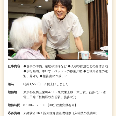
仕事内容
◆食事の準備、補助や清掃など ◆入浴や排泄などの身体介助
◆歩行補助、車いす・ベッドへの移乗介助 ◆ご利用者様の送
迎、見守り ◆報告書の作成、P…
給与
時給1,550円 ☆賃上げしました
勤務地
東京都板橋区栄町4-11（東武東上線「大山駅」徒歩7分・都
営三田線「板橋区役所前駅」徒歩8分）
勤務時間
8：30～17：30 【30分程度変動有り】
応募資格
未経験者OK！認知症介護基礎研修（入職後の受講可）