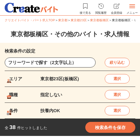
後で見る
閲覧履歴
会員登録
メニュー
クリエイトバイト・パート求人TOP
＞
東京都
＞
東京都23区
＞
東京都板橋区
＞
東京都板橋区・その
東京都板橋区・その他のバイト・求人情報
検索条件の設定
絞り込む
エリア
東京都23区(板橋区)
選択
職種
指定しない
選択
条件
扶養内OK
選択
38
検索条件を保存
全
件ヒットしました