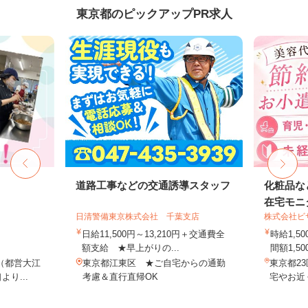
東京都のピックアップPR求人
道路工事などの交通誘導スタッフ
化粧品な
在宅モニ
日清警備東京株式会社 千葉支店
株式会社ビ
日給11,500円～13,210円＋交通費全
時給1,
額支給 ★早上がりの...
間額1,500
（都営大江
東京都江東区 ★ご自宅からの通勤
東京都2
り...
考慮＆直行直帰OK
宅やお近