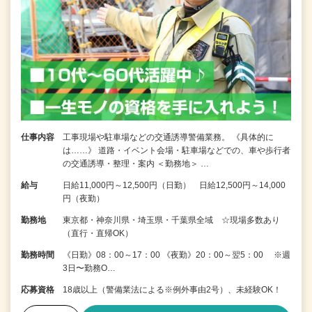
仕事内容
工事現場や駐車場などの交通誘導警備業務。 《具体的に
は……》 道路・イベント会場・駐車場などでの、車や歩行者
の交通誘導・整理・案内 ＜勤務地＞ …
給与
日給11,000円～12,500円（日勤） 日給12,500円～14,000
円（夜勤）
勤務地
東京都・神奈川県・埼玉県・千葉県全域 ☆現場多数あり
（直行・直帰OK）
勤務時間
《日勤》08：00～17：00 《夜勤》20：00～翌5：00 ※週
3日〜勤務O…
応募資格
18歳以上（警備業法による※例外事由2号）、未経験OK！