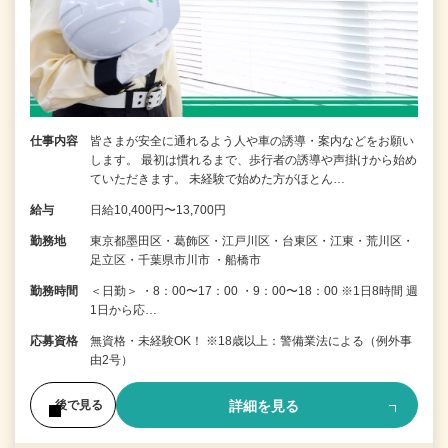
仕事内容
皆さまが安全に通れるよう人や車の誘導・案内などをお願い
します。 最初は慣れるまで、歩行者の誘導や声掛けから始め
ていただきます。 未経験で始めた方がほとん…
給与
日給10,400円〜13,700円
勤務地
東京都墨田区・葛飾区・江戸川区・台東区・江東・荒川区・
足立区・千葉県市川市 ・船橋市
勤務時間
＜日勤＞ ・8：00〜17：00 ・9：00〜18：00 ※1日8時間 週
1日から応…
応募資格
無資格・未経験OK！ ※18歳以上：警備業法による（例外事
由2号）
詳細を見る
後で見る