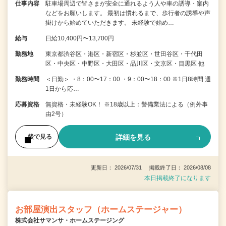
仕事内容
駐車場周辺で皆さまが安全に通れるよう人や車の誘導・案内
などをお願いします。 最初は慣れるまで、歩行者の誘導や声
掛けから始めていただきます。 未経験で始め…
給与
日給10,400円〜13,700円
勤務地
東京都渋谷区・港区・新宿区・杉並区・世田谷区・千代田
区・中央区・中野区・大田区・品川区・文京区・目黒区 他
勤務時間
＜日勤＞ ・8：00〜17：00 ・9：00〜18：00 ※1日8時間 週
1日から応…
応募資格
無資格・未経験OK！ ※18歳以上：警備業法による（例外事
由2号）
詳細を見る
後で見る
更新日： 2026/07/31 掲載終了日： 2026/08/08
本日掲載終了になります
お部屋演出スタッフ（ホームステージャー）
株式会社サマンサ・ホームステージング