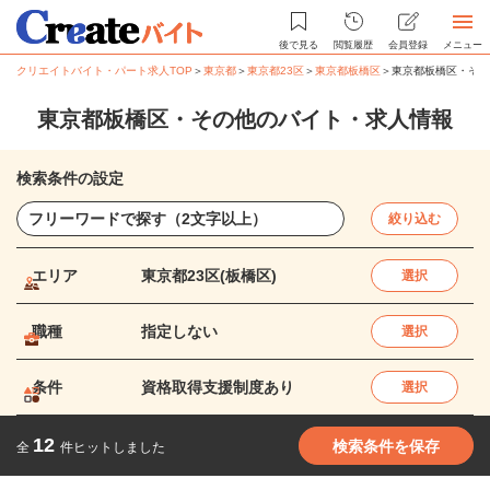
後で見る
閲覧履歴
会員登録
メニュー
クリエイトバイト・パート求人TOP
＞
東京都
＞
東京都23区
＞
東京都板橋区
＞
東京都板橋区・その
東京都板橋区・その他のバイト・求人情報
検索条件の設定
絞り込む
エリア
東京都23区(板橋区)
選択
職種
指定しない
選択
条件
資格取得支援制度あり
選択
12
検索条件を保存
全
件ヒットしました