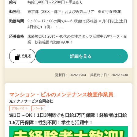
給与
時給1,400円～2,200円＋手当あり
勤務地
東京都（23区・都下）および近郊エリア ※直行直帰OK
勤務時間
9：30～17：00の間で4～6H勤務で応相談 ※月8日以上(土日
4日含む) （例） ・…
応募資格
未経験OK！20代～40代の女性スタッフ活躍中♪Wワーク・副
業・扶養範囲内勤務もOK！
詳細を見る
後で見る
更新日： 2026/03/04 掲載終了日： 2026/09/30
マンション・ビルのメンテナンス検査作業員
光テクノサービス合同会社
アルバイト
パート
週1日～OK！1日3時間でも日給1万円保障！経験者は日給
1.5万円保障！性別不問！学生も活躍中！