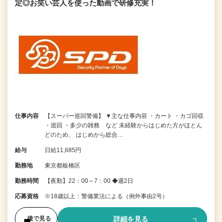
定◎お笑い芸人を使った動画で研修充実！
仕事内容
【スーパー巡回警備】 ▼主な仕事内容 ・カート ・カゴ回収
・巡回 ・多少の雑務 など 未経験からはじめた方がほとん
どのため、 はじめから総合…
給与
日給11,685円
勤務地
東京都板橋区
勤務時間
【夜勤】22：00～7：00 ◆週2日
応募資格
※18歳以上：警備業法による（例外事由2号）
詳細を見る
後で見る