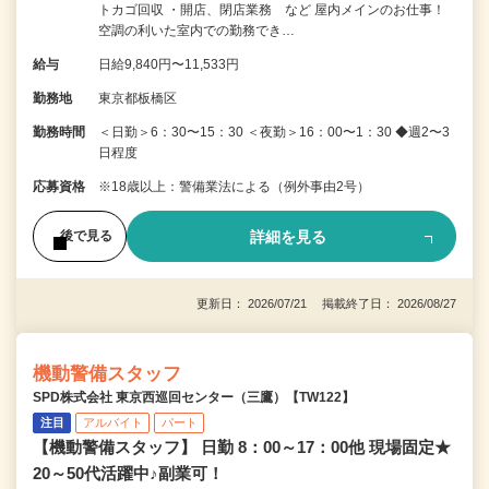
トカゴ回収 ・開店、閉店業務 など 屋内メインのお仕事！
空調の利いた室内での勤務でき…
給与
日給9,840円〜11,533円
勤務地
東京都板橋区
勤務時間
＜日勤＞6：30〜15：30 ＜夜勤＞16：00〜1：30 ◆週2〜3
日程度
応募資格
※18歳以上：警備業法による（例外事由2号）
詳細を見る
後で見る
更新日： 2026/07/21 掲載終了日： 2026/08/27
機動警備スタッフ
SPD株式会社 東京西巡回センター（三鷹）【TW122】
注目
アルバイト
パート
【機動警備スタッフ】 日勤 8：00～17：00他 現場固定★
20～50代活躍中♪副業可！