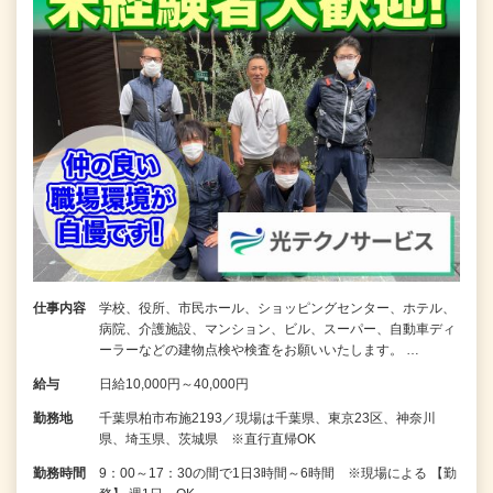
仕事内容
学校、役所、市民ホール、ショッピングセンター、ホテル、
病院、介護施設、マンション、ビル、スーパー、自動車ディ
ーラーなどの建物点検や検査をお願いいたします。 …
給与
日給10,000円～40,000円
勤務地
千葉県柏市布施2193／現場は千葉県、東京23区、神奈川
県、埼玉県、茨城県 ※直行直帰OK
勤務時間
9：00～17：30の間で1日3時間～6時間 ※現場による 【勤