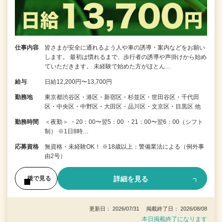
仕事内容
皆さまが安全に通れるよう人や車の誘導・案内などをお願い
します。 最初は慣れるまで、歩行者の誘導や声掛けから始め
ていただきます。 未経験で始めた方がほとん…
給与
日給12,200円〜13,700円
勤務地
東京都渋谷区・港区・新宿区・杉並区・世田谷区・千代田
区・中央区・中野区・大田区・品川区・文京区・目黒区 他
勤務時間
＜夜勤＞ ・20：00〜翌5：00 ・21：00〜翌6：00（シフト
制） ※1日8時…
応募資格
無資格・未経験OK！ ※18歳以上：警備業法による（例外事
由2号）
詳細を見る
後で見る
更新日： 2026/07/31 掲載終了日： 2026/08/08
本日掲載終了になります