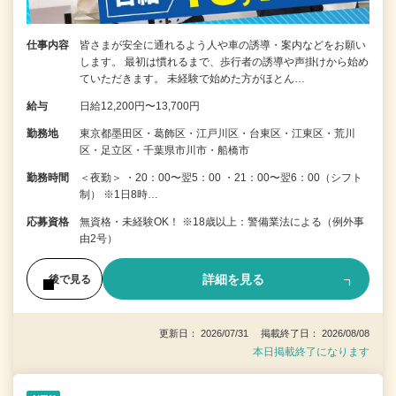
仕事内容
皆さまが安全に通れるよう人や車の誘導・案内などをお願い
します。 最初は慣れるまで、歩行者の誘導や声掛けから始め
ていただきます。 未経験で始めた方がほとん…
給与
日給12,200円〜13,700円
勤務地
東京都墨田区・葛飾区・江戸川区・台東区・江東区・荒川
区・足立区・千葉県市川市・船橋市
勤務時間
＜夜勤＞ ・20：00〜翌5：00 ・21：00〜翌6：00（シフト
制） ※1日8時…
応募資格
無資格・未経験OK！ ※18歳以上：警備業法による（例外事
由2号）
詳細を見る
後で見る
更新日： 2026/07/31 掲載終了日： 2026/08/08
本日掲載終了になります