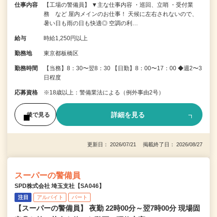
仕事内容
【工場の警備員】 ▼主な仕事内容 ・巡回、立哨 ・受付業
務 など 屋内メインのお仕事！ 天候に左右されないので、
暑い日も雨の日も快適◎ 空調の利…
給与
時給1,250円以上
勤務地
東京都板橋区
勤務時間
【当務】8：30〜翌8：30 【日勤】8：00〜17：00 ◆週2〜3
日程度
応募資格
※18歳以上：警備業法による（例外事由2号）
詳細を見る
後で見る
更新日： 2026/07/21 掲載終了日： 2026/08/27
スーパーの警備員
SPD株式会社 埼玉支社【SA046】
注目
アルバイト
パート
【スーパーの警備員】 夜勤 22時00分～翌7時00分 現場固