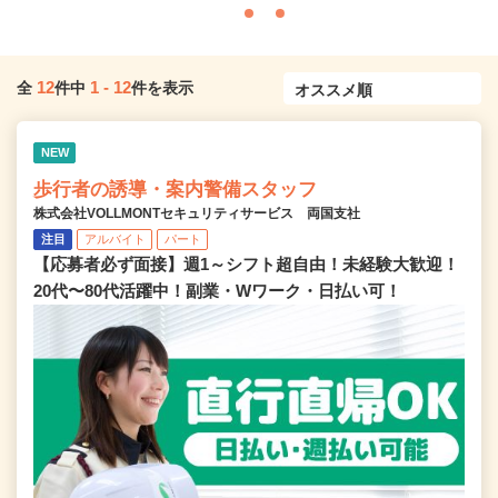
12
1
-
12
全
件中
件を表示
NEW
歩行者の誘導・案内警備スタッフ
株式会社VOLLMONTセキュリティサービス 両国支社
注目
アルバイト
パート
【応募者必ず面接】週1～シフト超自由！未経験大歓迎！
20代〜80代活躍中！副業・Wワーク・日払い可！