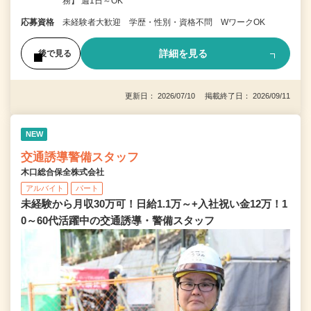
務】 週1日～OK
応募資格
未経験者大歓迎 学歴・性別・資格不問 WワークOK
詳細を見る
後で見る
更新日： 2026/07/10 掲載終了日： 2026/09/11
NEW
交通誘導警備スタッフ
木口総合保全株式会社
アルバイト
パート
未経験から月収30万可！日給1.1万～+入社祝い金12万！1
0～60代活躍中の交通誘導・警備スタッフ