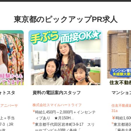
東京都のピックアップPR求人
ォトスタ
資料の電話案内スタッフ
マンシ
株式会社スマイルハートライフ
会社アニバーサ
住友不動産
31a
時給1,450円～2,000円＋インセンテ
円以上＋手当
ィブあり ★月150H...
時給1,
7-3（JR
東京都千代田区岩本町3-9-17 スリ
東京都