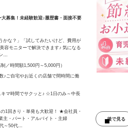
調査員・在宅モニター
ー大募集！未経験歓迎♪履歴書・面接不要
合うかな？」「試してみたいけど、費用が
、美容モニターで解決できます♪ 気になる
メン…
制／時間額1,500円～5,000円）
多数♪ご自宅やお近くの店舗で間時間に働
スキマ時間でサクッと♪ ☆1日のみ～中長
みの1回きり・単発も大歓迎！ ★会社員・