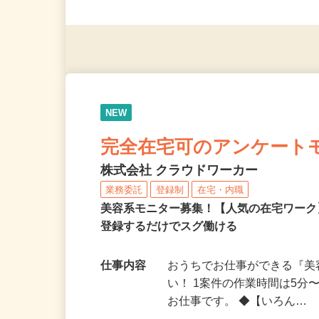
派遣社員・契約社員・個人
（夫）・フリーターなど、20
NEW
完全在宅可のアンケート
株式会社 クラウドワーカー
業務委託
登録制
在宅・内職
美容系モニター募集！【人気の在宅ワーク
登録するだけでスグ働ける
仕事内容
おうちでお仕事ができる『
い！ 1案件の作業時間は5