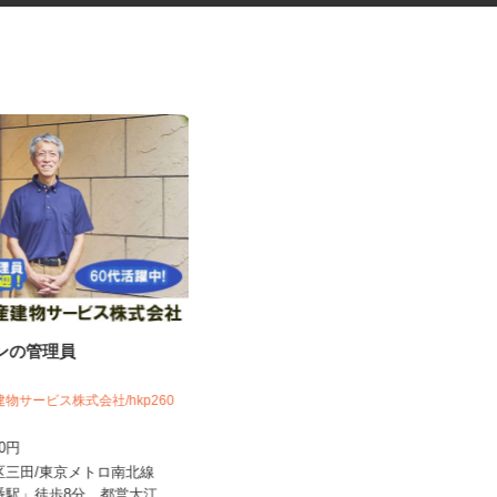
ョンの管理員
振袖・袴レンタル、フォトスタ
ジオの運営スタッ...
建物サービス株式会社/hkp260
KIMONO＆ 新宿店／株式会社アニバーサ
リー
600円
時給1,250円～1,350円以上＋手当
港区三田/東京メトロ南北線
東京都渋谷区千駄ヶ谷5-27-3（JR