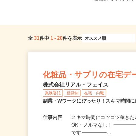
「麻布十番駅」徒歩8分、都営大江...
「新宿駅」ミライナタワー
全
31
件中
1
-
20
件を表示
化粧品・サプリの在宅デ
株式会社リアル・フェイス
業務委託
登録制
在宅・内職
副業・Wワークにぴったり！スキマ時間に
仕事内容
スキマ時間にコツコツ稼ぎた
OK・ノルマなし！ ━━━━