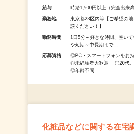
です ━━━━━…
給与
時給1,500円以上（完全出来高
勤務地
東京都23区内等【ご希望の
談ください！】
勤務時間
1日5分～好きな時間、空い
や短期～中長期まで…
応募資格
◎PC・スマートフォンをお
◎未経験者大歓迎！ ◎20代
◎年齢不問