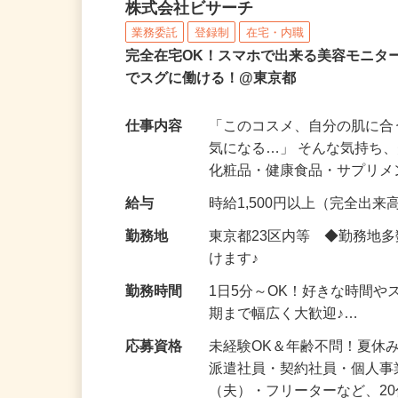
化粧品などに関する在宅
株式会社ビサーチ
業務委託
登録制
在宅・内職
完全在宅OK！スマホで出来る美容モニタ
でスグに働ける！@東京都
仕事内容
「このコスメ、自分の肌に
気になる…」 そんな気持ち
化粧品・健康食品・サプリ
給与
時給1,500円以上（完全出来高
勤務地
東京都23区内等 ◆勤務地
けます♪
勤務時間
1日5分～OK！好きな時間や
期まで幅広く大歓迎♪…
応募資格
未経験OK＆年齢不問！夏休