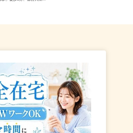
番駅」徒歩8分、都営大江...
「新宿駅」ミライナタワー改...