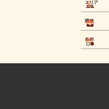
エリア
職種
条件