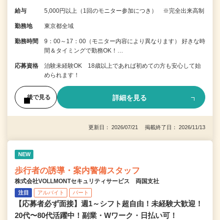
給与
5,000円以上（1回のモニター参加につき） ※完全出来高制
勤務地
東京都全域
勤務時間
9：00～17：00（モニター内容により異なります） 好きな時
間＆タイミングで勤務OK！…
応募資格
治験未経験OK 18歳以上であれば初めての方も安心して始
められます！
詳細を見る
後で見る
更新日： 2026/07/21 掲載終了日： 2026/11/13
NEW
歩行者の誘導・案内警備スタッフ
株式会社VOLLMONTセキュリティサービス 両国支社
注目
アルバイト
パート
【応募者必ず面接】週1～シフト超自由！未経験大歓迎！
20代〜80代活躍中！副業・Wワーク・日払い可！