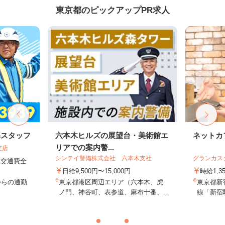
東京都のピックアップPR求人
導スタッフ
六本木ヒルズの展望台・美術館エ
ネットカ
リアでの案内警...
支店
シンテイ警備株式会社 六本木支社
グランカス
円＋交通費全
日給9,500円〜15,000円
時給1,3
からの通勤
東京都港区周辺エリア（六本木、虎
東京都新宿
ノ門、神谷町、表参道、麻布十番、...
線「新宿