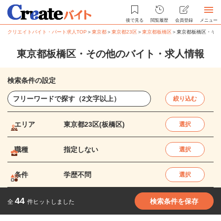
後で見る
閲覧履歴
会員登録
メニュー
クリエイトバイト・パート求人TOP
＞
東京都
＞
東京都23区
＞
東京都板橋区
＞
東京都板橋区・その
東京都板橋区・その他のバイト・求人情報
検索条件の設定
絞り込む
エリア
東京都23区(板橋区)
選択
職種
指定しない
選択
条件
学歴不問
選択
44
検索条件を保存
全
件ヒットしました