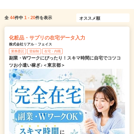
44
1
-
20
全
件中
件を表示
化粧品・サプリの在宅データ入力
株式会社リアル・フェイス
業務委託
登録制
在宅・内職
副業・Wワークにぴったり！スキマ時間に自宅でコツコ
ツお小遣い稼ぎ♪＜東京都＞