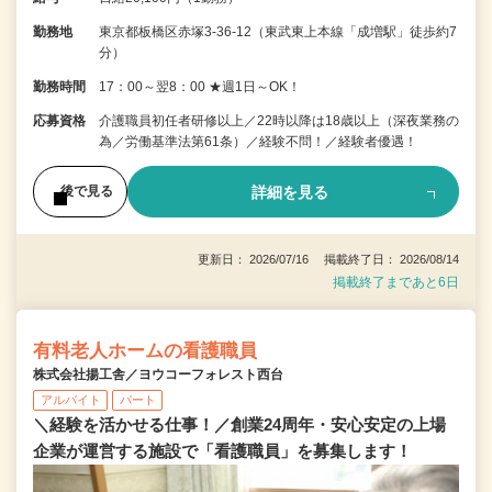
勤務地
東京都板橋区赤塚3-36-12（東武東上本線「成増駅」徒歩約7
分）
勤務時間
17：00～翌8：00 ★週1日～OK！
応募資格
介護職員初任者研修以上／22時以降は18歳以上（深夜業務の
為／労働基準法第61条）／経験不問！／経験者優遇！
詳細を見る
後で見る
更新日： 2026/07/16 掲載終了日： 2026/08/14
掲載終了まであと6日
有料老人ホームの看護職員
株式会社揚工舎／ヨウコーフォレスト西台
アルバイト
パート
＼経験を活かせる仕事！／創業24周年・安心安定の上場
企業が運営する施設で「看護職員」を募集します！