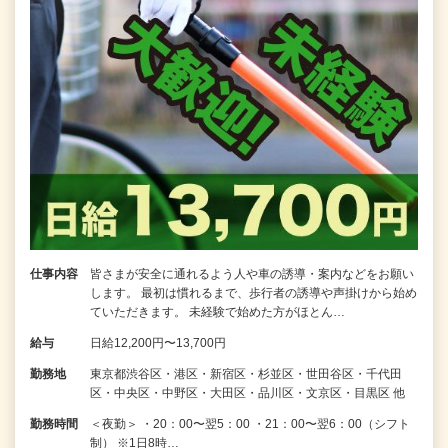
仕事内容
皆さまが安全に通れるよう人や車の誘導・案内などをお願い
します。 最初は慣れるまで、歩行者の誘導や声掛けから始め
ていただきます。 未経験で始めた方がほとん…
給与
日給12,200円〜13,700円
勤務地
東京都渋谷区・港区・新宿区・杉並区・世田谷区・千代田
区・中央区・中野区・大田区・品川区・文京区・目黒区 他
勤務時間
＜夜勤＞ ・20：00〜翌5：00 ・21：00〜翌6：00（シフト
制） ※1日8時…