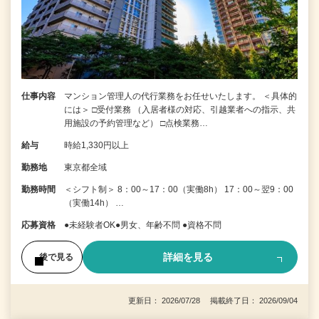
仕事内容
マンション管理人の代行業務をお任せいたします。 ＜具体的
には＞ □受付業務 （入居者様の対応、引越業者への指示、共
用施設の予約管理など） □点検業務…
給与
時給1,330円以上
勤務地
東京都全域
勤務時間
＜シフト制＞ 8：00～17：00（実働8h） 17：00～翌9：00
（実働14h） …
応募資格
●未経験者OK●男女、年齢不問 ●資格不問
詳細を見る
後で見る
更新日： 2026/07/28 掲載終了日： 2026/09/04