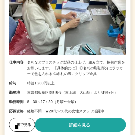
仕事内容
名札などプラスチック製品の仕上げ、組み立て、梱包作業を
お願いします。 【具体的には】 ◎名札の彫刻部分にラッカ
ーで色を入れる ◎名札の裏にクリップ金具…
給与
時給1,280円以上
勤務地
東京都板橋区幸町6-9（東上線「大山駅」より徒歩7分）
勤務時間
8：30～17：30（月曜〜金曜）
応募資格
経験不問 ★20代〜50代の女性スタッフ活躍中
詳細を見る
後で見る