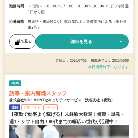
勤務時間
＜日勤＞ ・8：00〜17：00 ・9：00〜18：00 ※1日8時間 週
1日から応…
応募資格
無資格・未経験OK！ ※18歳以上：警備業法による（例外事
由2号）
詳細を見る
後で見る
更新日： 2026/07/31 掲載終了日： 2026/08/08
本日掲載終了になります
NEW
誘導・案内警備スタッフ
株式会社VOLLMONTセキュリティサービス 渋谷支社（夜勤）
注目
アルバイト
パート
【夜勤で効率よく稼げる】未経験大歓迎！短期・単発・
週1・シフト自由！80代までの幅広い世代が活躍中！