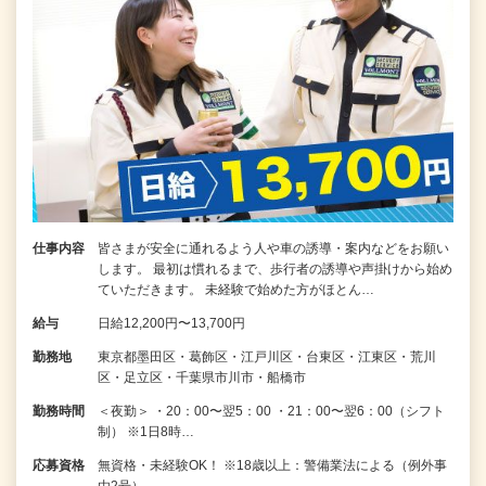
仕事内容
皆さまが安全に通れるよう人や車の誘導・案内などをお願い
します。 最初は慣れるまで、歩行者の誘導や声掛けから始め
ていただきます。 未経験で始めた方がほとん…
給与
日給12,200円〜13,700円
勤務地
東京都墨田区・葛飾区・江戸川区・台東区・江東区・荒川
区・足立区・千葉県市川市・船橋市
勤務時間
＜夜勤＞ ・20：00〜翌5：00 ・21：00〜翌6：00（シフト
制） ※1日8時…
応募資格
無資格・未経験OK！ ※18歳以上：警備業法による（例外事
由2号）