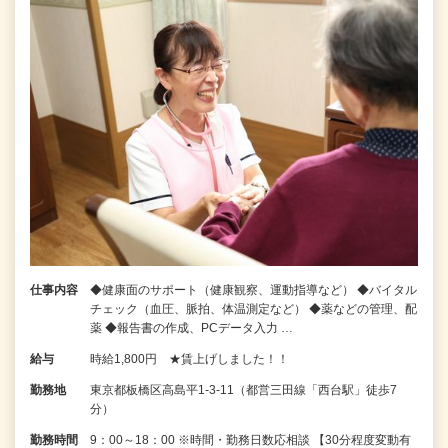
仕事内容
◆健康面のサポート（健康観察、運動指導など） ◆バイタル
チェック（血圧、脈拍、体温測定など） ◆薬などの管理、配
薬 ◆報告書の作成、PCデータ入力 …
給与
時給1,800円 ★賃上げしました！！
勤務地
東京都板橋区高島平1-3-11（都営三田線「西台駅」徒歩7
分）
勤務時間
9：00～18：00 ※時間・勤務日数応相談 【30分程度変動有