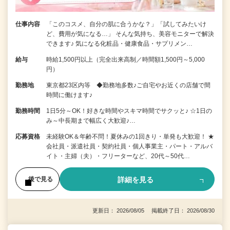
仕事内容
「このコスメ、自分の肌に合うかな？」「試してみたいけ
ど、費用が気になる…」 そんな気持ち、美容モニターで解決
できます♪ 気になる化粧品・健康食品・サプリメン…
給与
時給1,500円以上（完全出来高制／時間額1,500円～5,000
円）
勤務地
東京都23区内等 ◆勤務地多数♪ご自宅やお近くの店舗で間
時間に働けます♪
勤務時間
1日5分～OK！好きな時間やスキマ時間でサクッと♪ ☆1日の
み～中長期まで幅広く大歓迎♪…
応募資格
未経験OK＆年齢不問！夏休みの1回きり・単発も大歓迎！ ★
会社員・派遣社員・契約社員・個人事業主・パート・アルバ
イト・主婦（夫）・フリーターなど、20代～50代…
詳細を見る
後で見る
更新日： 2026/08/05 掲載終了日： 2026/08/30