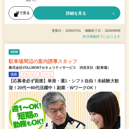
詳細を見る
後で見る
更新日： 2026/07/31 掲載終了日： 2026/08/08
本日掲載終了になります
NEW
駐車場周辺の案内誘導スタッフ
株式会社VOLLMONTセキュリティサービス 渋谷支社（駐車場）
注目
アルバイト
パート
【応募者必ず面接】単発・週1・シフト自由！未経験大歓
迎！20代〜80代活躍中！副業・WワークOK！