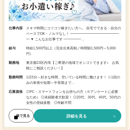
仕事内容
スキマ時間にコツコツ稼ぎたい方へ。 自宅でできる・自分の
ペースでOK・ノルマなし！ ━━━━━━━━━━━━━━
━ ▼ こんなお仕事です ━━━━━…
給与
時給1,500円以上（完全出来高制／時間額1,500円～5,000
円）
勤務地
東京都23区内等【ご希望の地域でオシゴトできます♪ お気
軽にご相談ください！】
勤務時間
1日5分～好きな時間、空いている時間に働けます！ ☆1回の
みの単発や短期～中長期まで…
応募資格
◎PC・スマートフォンをお持ちの方（※アンケートに必要
なため） ◎未経験者大歓迎！ ◎20代、30代、40代、50代の
女性の登録多数 ◎年齢不問
詳細を見る
後で見る