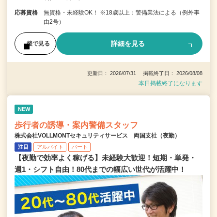
応募資格
無資格・未経験OK！ ※18歳以上：警備業法による（例外事
由2号）
詳細を見る
後で見る
更新日： 2026/07/31 掲載終了日： 2026/08/08
本日掲載終了になります
NEW
歩行者の誘導・案内警備スタッフ
株式会社VOLLMONTセキュリティサービス 両国支社（夜勤）
注目
アルバイト
パート
【夜勤で効率よく稼げる】未経験大歓迎！短期・単発・
週1・シフト自由！80代までの幅広い世代が活躍中！