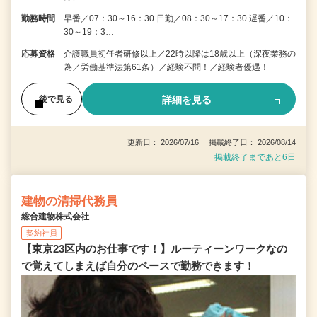
勤務時間
早番／07：30～16：30 日勤／08：30～17：30 遅番／10：
30～19：3…
応募資格
介護職員初任者研修以上／22時以降は18歳以上（深夜業務の
為／労働基準法第61条）／経験不問！／経験者優遇！
詳細を見る
後で見る
更新日： 2026/07/16 掲載終了日： 2026/08/14
掲載終了まであと6日
建物の清掃代務員
総合建物株式会社
契約社員
【東京23区内のお仕事です！】ルーティーンワークなの
で覚えてしまえば自分のペースで勤務できます！