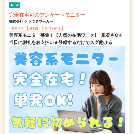
NEW
完全在宅可のアンケートモニター
株式会社 クラウドワーカー
業務委託
登録制
在宅・内職
美容系モニター募集！【人気の在宅ワーク】│単発もOK│
当日に謝礼をお支払い★登録するだけでスグ働ける