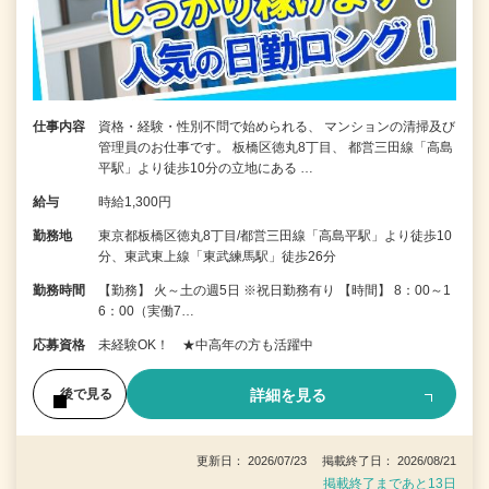
仕事内容
資格・経験・性別不問で始められる、 マンションの清掃及び
管理員のお仕事です。 板橋区徳丸8丁目、 都営三田線「高島
平駅」より徒歩10分の立地にある …
給与
時給1,300円
勤務地
東京都板橋区徳丸8丁目/都営三田線「高島平駅」より徒歩10
分、東武東上線「東武練馬駅」徒歩26分
勤務時間
【勤務】 火～土の週5日 ※祝日勤務有り 【時間】 8：00～1
6：00（実働7…
応募資格
未経験OK！ ★中高年の方も活躍中
詳細を見る
後で見る
更新日： 2026/07/23 掲載終了日： 2026/08/21
掲載終了まであと13日