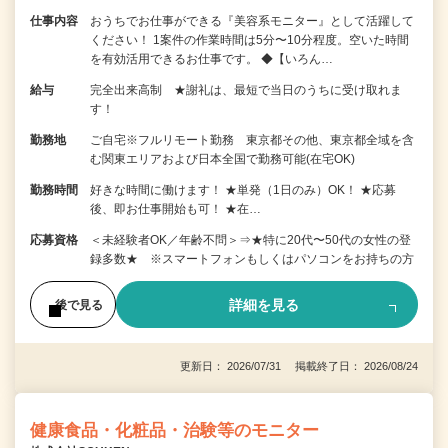
仕事内容
おうちでお仕事ができる『美容系モニター』として活躍して
ください！ 1案件の作業時間は5分〜10分程度。空いた時間
を有効活用できるお仕事です。 ◆【いろん…
給与
完全出来高制 ★謝礼は、最短で当日のうちに受け取れま
す！
勤務地
ご自宅※フルリモート勤務 東京都その他、東京都全域を含
む関東エリアおよび日本全国で勤務可能(在宅OK)
勤務時間
好きな時間に働けます！ ★単発（1日のみ）OK！ ★応募
後、即お仕事開始も可！ ★在…
応募資格
＜未経験者OK／年齢不問＞⇒★特に20代〜50代の女性の登
録多数★ ※スマートフォンもしくはパソコンをお持ちの方
詳細を見る
後で見る
更新日： 2026/07/31 掲載終了日： 2026/08/24
健康食品・化粧品・治験等のモニター