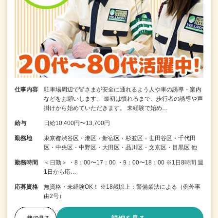
仕事内容
駐車場周辺で皆さまが安全に通れるよう人や車の誘導・案内
などをお願いします。 最初は慣れるまで、歩行者の誘導や声
掛けから始めていただきます。 未経験で始め…
給与
日給10,400円〜13,700円
勤務地
東京都渋谷区・港区・新宿区・杉並区・世田谷区・千代田
区・中央区・中野区・大田区・品川区・文京区・目黒区 他
勤務時間
＜日勤＞ ・8：00〜17：00 ・9：00〜18：00 ※1日8時間 週
1日から応…
応募資格
無資格・未経験OK！ ※18歳以上：警備業法による（例外事
由2号）