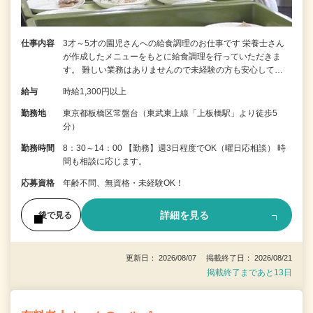
仕事内容
3才～5才の園児さんへの給食調理のお仕事です 栄養士さん
が作成したメニューをもとに給食調理を行っていただきま
す。 難しい業務はありませんので未経験の方も安心して…
給与
時給1,300円以上
勤務地
東京都板橋区常盤台（東武東上線「上板橋駅」より徒歩5
分）
勤務時間
8：30～14：00 【勤務】週3日程度でOK（曜日応相談） 時
間も相談に応じます。
応募資格
年齢不問、無資格・未経験OK！
詳細を見る
後で見る
更新日： 2026/08/07 掲載終了日： 2026/08/21
掲載終了まであと13日