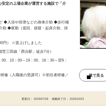
安心安定の上場企業が運営する施設で「介
ど ◆入浴や排泄などの身体介助 ◆歩行補
介助 ◆夜勤（巡回、就寝・起床介助、排
,580円） ☆賃上げしました
1（都営三田線「西台駅」徒歩7分）
8：00、10：00～19：00、16：30～翌9：
礎研修（入職後の受講可）※初任者研修／
後で見