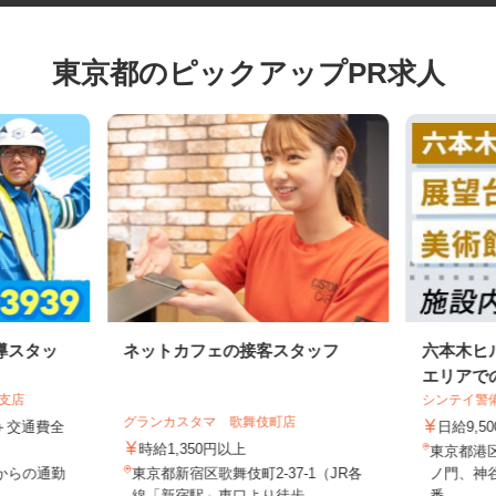
東京都のピックアップPR求人
導スタッ
ネットカフェの接客スタッフ
六本木
エリアで
葉支店
シンテイ
グランカスタマ 歌舞伎町店
0円＋交通費全
日給9,
時給1,350円以上
東京都