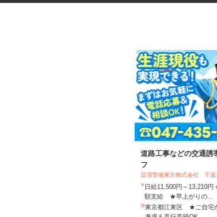
六本木ヒルズの展望台・美術館
道路工事などの交通誘
エリアでの案内警...
フ
シンテイ警備株式会社 六本木支社
日清警備東京株式会社 千
日給9,500円〜15,000円
日給11,500円～13,21
額支給 ★早上がりの...
東京都港区周辺エリア（六本木、虎