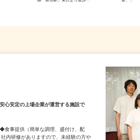
宅からの通勤
東京都新宿区歌舞伎町2-37-1（JR各
ノ門、
線「新宿駅」東口より徒歩...
番、...
・安心安定の上場企業が運営する施設で
 ◆食事提供（簡単な調理、盛付け、配