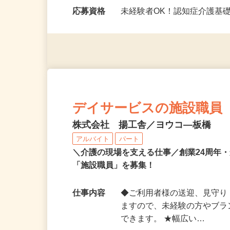
勤務時間
8：30～17：30 【30分程
応募資格
未経験者OK！認知症介護基
デイサービスの施設職員
株式会社 揚工舎／ヨウコ―板橋
アルバイト
パート
＼介護の現場を支える仕事／創業24周年
「施設職員」を募集！
仕事内容
◆ご利用者様の送迎、見守り