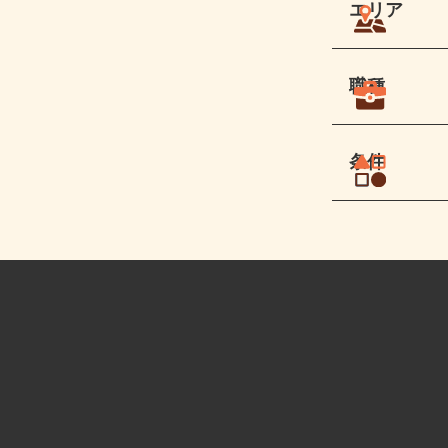
エリア
職種
条件