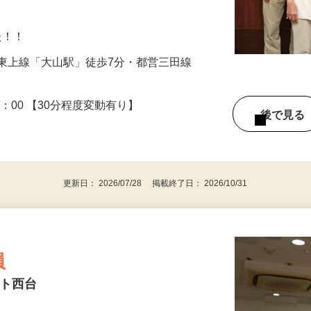
／ 社内研修がありますので、未経験の方や
した！！
東武東上線「大山駅」徒歩7分・都営三田線
）
～18：00 【30分程度変動有り】
後で見
更新日： 2026/07/28 掲載終了日： 2026/10/31
員
スト西台