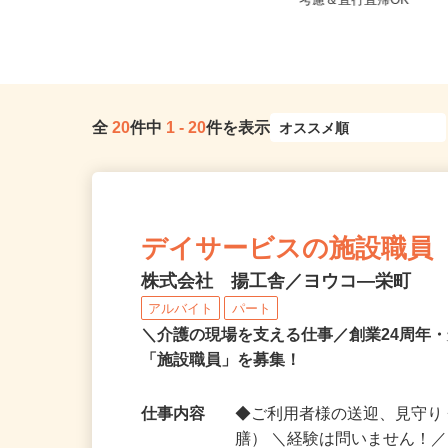
ノ門、神谷町、表参道、麻布十
東京都江東区 ★ご自
番、...
考慮＆直行直帰OK
全
20
件中
1
-
20
件を表示
デイサービスの施設職員
株式会社 揚工舎／ヨウコ―栄町
アルバイト
パート
＼介護の現場を支える仕事／創業24周年
「施設職員」を募集！
仕事内容
◆ご利用者様の送迎、見守り