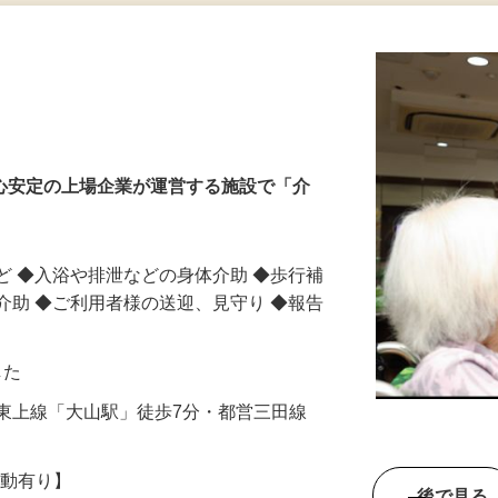
更新日： 2026/07/28 掲載終了日： 2026/10/31
安心安定の上場企業が運営する施設で「介
ど ◆入浴や排泄などの身体介助 ◆歩行補
介助 ◆ご利用者様の送迎、見守り ◆報告
した
東武東上線「大山駅」徒歩7分・都営三田線
）