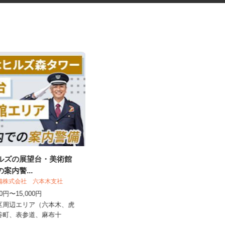
ヒルズの展望台・美術館
道路工事などの交通誘導スタッ
の案内警...
フ
警備株式会社 六本木支社
日清警備東京株式会社 千葉支店
500円〜15,000円
日給11,500円～13,210円＋交通費全
額支給 ★早上がりの...
港区周辺エリア（六本木、虎