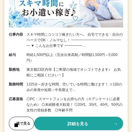
仕事内容
スキマ時間にコツコツ稼ぎたい方へ。 自宅でできる・自分の
ペースでOK・ノルマなし！ ━━━━━━━━━━━━━━
━ ▼ こんなお仕事です ━━━━━…
給与
時給1,500円以上（完全出来高制／時間額1,500円～5,000
円）
勤務地
東京都23区内等【ご希望の地域でオシゴトできます♪ お気
軽にご相談ください！】
勤務時間
1日5分～好きな時間、空いている時間に働けます！ ☆1回の
みの単発や短期～中長期まで…
応募資格
◎PC・スマートフォンをお持ちの方（※アンケートに必要
なため） ◎未経験者大歓迎！ ◎20代、30代、40代、50代の
女性の登録多数 ◎年齢不問
詳細を見る
後で見る