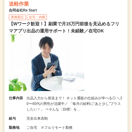
送軽作業
合同会社Re Start
業務委託
在宅・内職
【Wワーク歓迎！】副業で月15万円前後を見込めるフリ
マアプリ出品の運用サポート！未経験／在宅OK
仕事内容
出品入力から発送まで！ ネット通販の仕組みが学べる◎ ＼2
0〜40代の男性が活躍中／ 「毎月の給料に“あと少し”プラス
したい！」 ⇒そんな〈目標〉を…
給与
完全出来高制
勤務地
ご自宅 ※フルリモート勤務