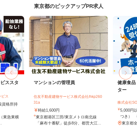
東京都のピックアップPR求人
ービススタ
マンションの管理員
健康食品
ター
ービス
住友不動産建物サービス株式会社/hkp260
31a
株式会社SO
取扱資格所持
時給1,600円
5,000
つき） 
9（東急東横
東京都港区三田/東京メトロ南北線
.
「麻布十番駅」徒歩8分、都営大江...
東京都