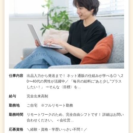
仕事内容
出品入力から発送まで！ ネット通販の仕組みが学べる◎ ＼2
0〜40代の男性が活躍中／ 「毎月の給料に“あと少し”プラス
したい！」 ⇒そんな〈目標〉を…
給与
完全出来高制
勤務地
ご自宅 ※フルリモート勤務
勤務時間
リモートワークのため、完全自由シフトです！ 詳細はお問い
合わせください。 ＜会社営…
応募資格
＼経験・資格・学歴いっさい不問！／