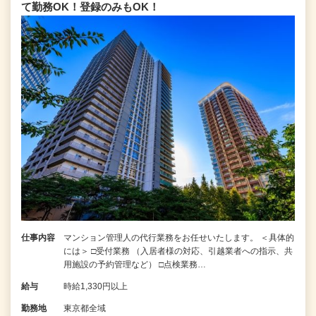
て勤務OK！登録のみもOK！
仕事内容
マンション管理人の代行業務をお任せいたします。 ＜具体的
には＞ □受付業務 （入居者様の対応、引越業者への指示、共
用施設の予約管理など） □点検業務…
給与
時給1,330円以上
勤務地
東京都全域