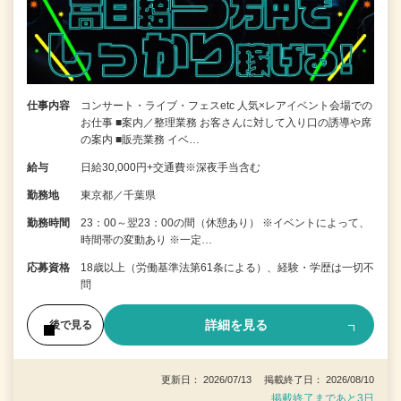
仕事内容
コンサート・ライブ・フェスetc 人気×レアイベント会場での
お仕事 ■案内／整理業務 お客さんに対して入り口の誘導や席
の案内 ■販売業務 イベ…
給与
日給30,000円+交通費※深夜手当含む
勤務地
東京都／千葉県
勤務時間
23：00～翌23：00の間（休憩あり） ※イベントによって、
時間帯の変動あり ※一定…
応募資格
18歳以上（労働基準法第61条による）、経験・学歴は一切不
問
詳細を見る
後で見る
更新日： 2026/07/13 掲載終了日： 2026/08/10
掲載終了まであと3日