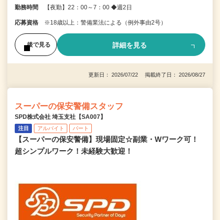
勤務時間
【夜勤】22：00～7：00 ◆週2日
応募資格
※18歳以上：警備業法による（例外事由2号）
詳細を見る
後で見る
更新日： 2026/07/22 掲載終了日： 2026/08/27
スーパーの保安警備スタッフ
SPD株式会社 埼玉支社【SA007】
注目
アルバイト
パート
【スーパーの保安警備】現場固定☆副業・Wワーク可！
超シンプルワーク！未経験大歓迎！