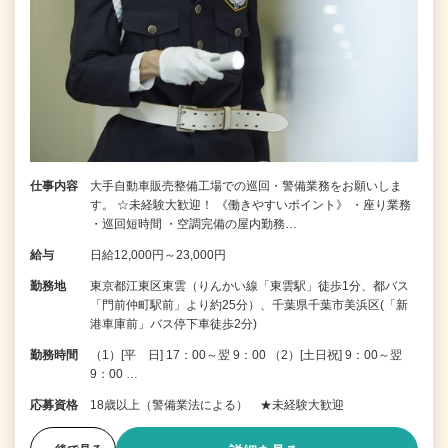
仕事内容
大手自動車販売整備工場での巡回・警備業務をお願いしま
す。 ☆未経験大歓迎！ 《働きやすいポイント》 ・座り業務
・巡回短時間 ・空調完備の屋内勤務…
給与
日給12,000円～23,000円
勤務地
東京都江東区東雲（りんかい線「東雲駅」徒歩1分、都バス
「門前仲町駅前」より約25分）、千葉県千葉市美浜区(「新
港車庫前」バス停下車徒歩2分)
勤務時間
（1）[平 日] 17：00～翌 9：00 （2）[土日祝] 9：00～翌
9：00 …
応募資格
18歳以上（警備業法による） ★未経験大歓迎