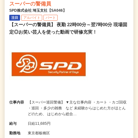
スーパーの警備員
SPD株式会社 埼玉支社【SA046】
注目
アルバイト
パート
【スーパーの警備員】 夜勤 22時00分～翌7時00分 現場固
定◎お笑い芸人を使った動画で研修充実！
仕事内容
【スーパー巡回警備】 ▼主な仕事内容 ・カート ・カゴ回収
・巡回 ・多少の雑務 など 未経験からはじめた方がほとん
どのため、 はじめから総合…
給与
日給11,685円
勤務地
東京都板橋区