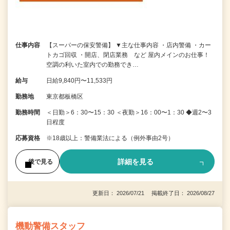
仕事内容
【スーパーの保安警備】 ▼主な仕事内容 ・店内警備 ・カー
トカゴ回収 ・開店、閉店業務 など 屋内メインのお仕事！
空調の利いた室内での勤務でき…
給与
日給9,840円〜11,533円
勤務地
東京都板橋区
勤務時間
＜日勤＞6：30〜15：30 ＜夜勤＞16：00〜1：30 ◆週2〜3
日程度
応募資格
※18歳以上：警備業法による（例外事由2号）
詳細を見る
後で見る
更新日： 2026/07/21 掲載終了日： 2026/08/27
機動警備スタッフ