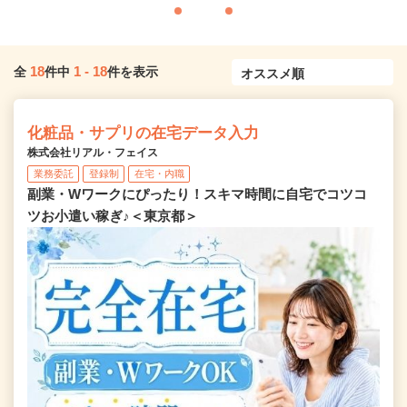
18
1
-
18
全
件中
件を表示
化粧品・サプリの在宅データ入力
株式会社リアル・フェイス
業務委託
登録制
在宅・内職
副業・Wワークにぴったり！スキマ時間に自宅でコツコ
ツお小遣い稼ぎ♪＜東京都＞