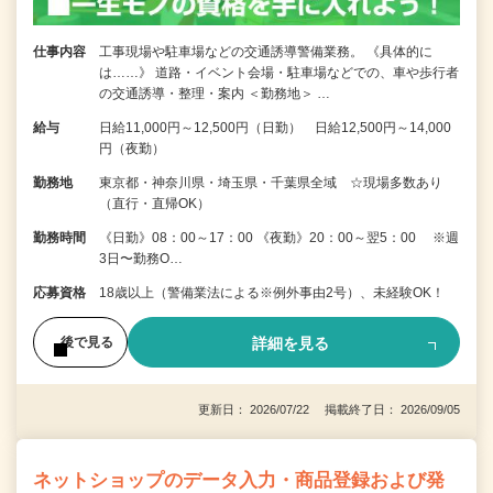
仕事内容
工事現場や駐車場などの交通誘導警備業務。 《具体的に
は……》 道路・イベント会場・駐車場などでの、車や歩行者
の交通誘導・整理・案内 ＜勤務地＞ …
給与
日給11,000円～12,500円（日勤） 日給12,500円～14,000
円（夜勤）
勤務地
東京都・神奈川県・埼玉県・千葉県全域 ☆現場多数あり
（直行・直帰OK）
勤務時間
《日勤》08：00～17：00 《夜勤》20：00～翌5：00 ※週
3日〜勤務O…
応募資格
18歳以上（警備業法による※例外事由2号）、未経験OK！
詳細を見る
後で見る
更新日： 2026/07/22 掲載終了日： 2026/09/05
ネットショップのデータ入力・商品登録および発