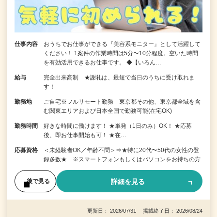
仕事内容
おうちでお仕事ができる『美容系モニター』として活躍して
ください！ 1案件の作業時間は5分〜10分程度。空いた時間
を有効活用できるお仕事です。 ◆【いろん…
給与
完全出来高制 ★謝礼は、最短で当日のうちに受け取れま
す！
勤務地
ご自宅※フルリモート勤務 東京都その他、東京都全域を含
む関東エリアおよび日本全国で勤務可能(在宅OK)
勤務時間
好きな時間に働けます！ ★単発（1日のみ）OK！ ★応募
後、即お仕事開始も可！ ★在…
応募資格
＜未経験者OK／年齢不問＞⇒★特に20代〜50代の女性の登
録多数★ ※スマートフォンもしくはパソコンをお持ちの方
詳細を見る
後で見る
更新日： 2026/07/31 掲載終了日： 2026/08/24