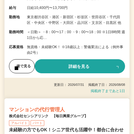
給与
日給10,400円〜13,700円
勤務地
東京都渋谷区・港区・新宿区・杉並区・世田谷区・千代田
区・中央区・中野区・大田区・品川区・文京区・目黒区 他
勤務時間
＜日勤＞ ・8：00〜17：00 ・9：00〜18：00 ※1日8時間 週
1日から応…
応募資格
無資格・未経験OK！ ※18歳以上：警備業法による（例外事
由2号）
詳細を見る
後で見る
更新日： 2026/07/31 掲載終了日： 2026/08/08
掲載終了まであと1日
マンションの代行管理人
株式会社センシアリンク 【毎日興業グループ】
アルバイト
パート
未経験の方でもOK！シニア世代も活躍中！都合に合わせ