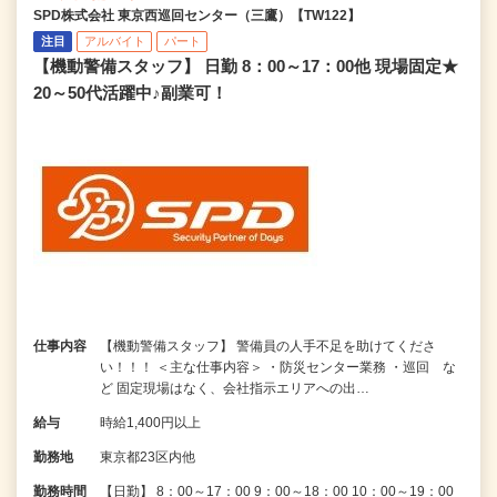
SPD株式会社 東京西巡回センター（三鷹）【TW122】
注目
アルバイト
パート
【機動警備スタッフ】 日勤 8：00～17：00他 現場固定★
20～50代活躍中♪副業可！
仕事内容
【機動警備スタッフ】 警備員の人手不足を助けてくださ
い！！！ ＜主な仕事内容＞ ・防災センター業務 ・巡回 な
ど 固定現場はなく、会社指示エリアへの出…
給与
時給1,400円以上
勤務地
東京都23区内他
勤務時間
【日勤】 8：00～17：00 9：00～18：00 10：00～19：00