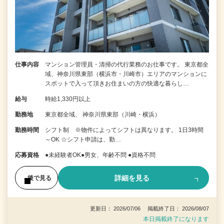
仕事内容
マンション管理員・清掃の代行業務のお仕事です。 東京都全
域、神奈川県東部（横浜市・川崎市）エリアのマンションに
スポットで入って頂きお住まいの方の快適な暮らし…
給与
時給1,330円以上
勤務地
東京都全域、 神奈川県東部（川崎・横浜）
勤務時間
シフト制 ※物件によってシフトは異なります。 1日3時間
～OK ☆シフト申請は、勤…
応募資格
●未経験者OK●男女、年齢不問 ●資格不問
詳細を見る
後で見る
更新日： 2026/07/06 掲載終了日： 2026/08/07
本日掲載終了になります