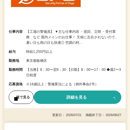
仕事内容
【工場の警備員】 ▼主な仕事内容 ・巡回、立哨 ・受付業
務 など 屋内メインのお仕事！ 天候に左右されないので、
暑い日も雨の日も快適◎ 空調の利…
給与
時給1,250円以上
勤務地
東京都板橋区
勤務時間
【当務】8：30〜翌8：30 【日勤】8：00〜17：00 ◆週2〜3
日程度
応募資格
※18歳以上：警備業法による（例外事由2号）
詳細を見る
後で見る
更新日： 2026/07/21 掲載終了日： 2026/08/27