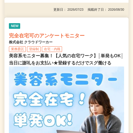
更新日： 2026/07/23 掲載終了日： 2026/08/30
NEW
完全在宅可のアンケートモニター
株式会社 クラウドワーカー
業務委託
登録制
在宅・内職
美容系モニター募集！【人気の在宅ワーク】│単発もOK│
当日に謝礼をお支払い★登録するだけでスグ働ける