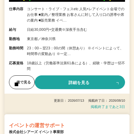
仕事内容
コンサート・ライブ・フェスetc 人気×レアイベント会場での
お仕事 ■案内／整理業務 お客さんに対して入り口の誘導や席
の案内 ■販売業務 イベ…
給与
日給30,000円+交通費※深夜手当含む
勤務地
東京都／神奈川県
勤務時間
23：00～翌23：00の間（休憩あり） ※イベントによって、
時間帯の変動あり ※一定…
応募資格
18歳以上（労働基準法第61条による）、経験・学歴は一切不
問
詳細を見る
後で見る
更新日： 2026/07/13 掲載終了日： 2026/08/10
掲載終了まであと3日
イベントの運営サポート
株式会社シアーズ イベント事業部