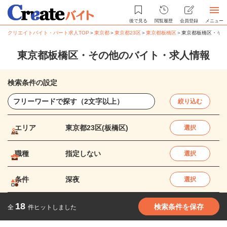
後で見る
閲覧履歴
会員登録
メニュー
クリエイトバイト・パート求人TOP
＞
東京都
＞
東京都23区
＞
東京都板橋区
＞
東京都板橋区・その
東京都板橋区・その他のバイト・求人情報
検索条件の設定
絞り込む
エリア
東京都23区(板橋区)
選択
職種
指定しない
選択
条件
深夜
選択
18
検索条件を保存
全
件ヒットしました