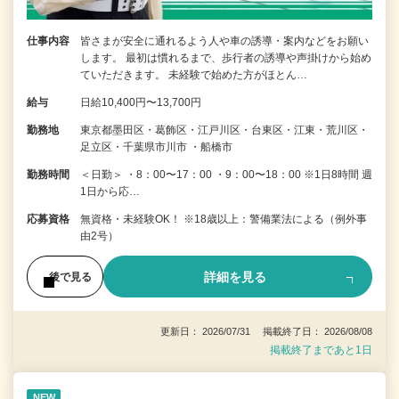
仕事内容
皆さまが安全に通れるよう人や車の誘導・案内などをお願い
します。 最初は慣れるまで、歩行者の誘導や声掛けから始め
ていただきます。 未経験で始めた方がほとん…
給与
日給10,400円〜13,700円
勤務地
東京都墨田区・葛飾区・江戸川区・台東区・江東・荒川区・
足立区・千葉県市川市 ・船橋市
勤務時間
＜日勤＞ ・8：00〜17：00 ・9：00〜18：00 ※1日8時間 週
1日から応…
応募資格
無資格・未経験OK！ ※18歳以上：警備業法による（例外事
由2号）
詳細を見る
後で見る
更新日： 2026/07/31 掲載終了日： 2026/08/08
掲載終了まであと1日
NEW