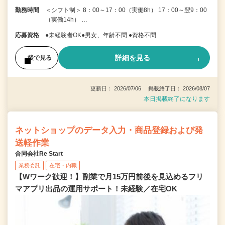
勤務時間
＜シフト制＞ 8：00～17：00（実働8h） 17：00～翌9：00
（実働14h） …
応募資格
●未経験者OK●男女、年齢不問 ●資格不問
詳細を見る
後で見る
更新日： 2026/07/06 掲載終了日： 2026/08/07
本日掲載終了になります
ネットショップのデータ入力・商品登録および発
送軽作業
合同会社Re Start
業務委託
在宅・内職
【Wワーク歓迎！】副業で月15万円前後を見込めるフリ
マアプリ出品の運用サポート！未経験／在宅OK