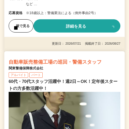
など …
応募資格
※18歳以上：警備業法による（例外事由2号）
詳細を見る
後で見る
更新日： 2026/07/21 掲載終了日： 2026/08/27
自動車販売整備工場の巡回・警備スタッフ
関東警備保障株式会社
アルバイト
パート
60代・70代スタッフ活躍中！週2日～OK！定年後スター
トの方多数活躍中！