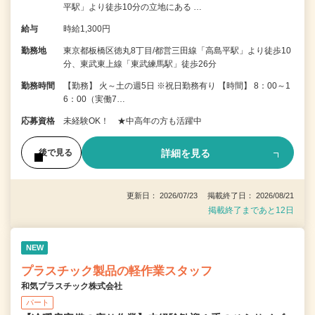
平駅」より徒歩10分の立地にある …
給与
時給1,300円
勤務地
東京都板橋区徳丸8丁目/都営三田線「高島平駅」より徒歩10
分、東武東上線「東武練馬駅」徒歩26分
勤務時間
【勤務】 火～土の週5日 ※祝日勤務有り 【時間】 8：00～1
6：00（実働7…
応募資格
未経験OK！ ★中高年の方も活躍中
詳細を見る
後で見る
更新日： 2026/07/23 掲載終了日： 2026/08/21
掲載終了まであと12日
NEW
プラスチック製品の軽作業スタッフ
和気プラスチック株式会社
パート