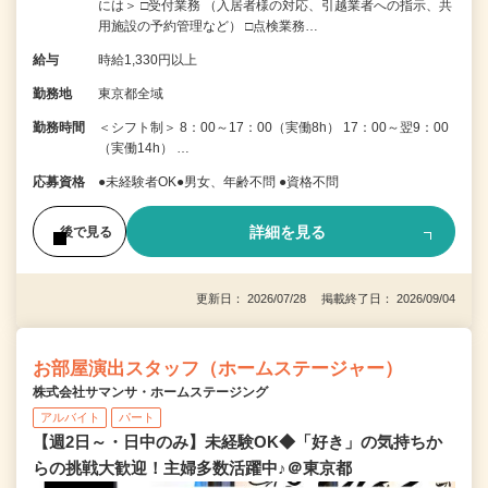
には＞ □受付業務 （入居者様の対応、引越業者への指示、共
用施設の予約管理など） □点検業務…
給与
時給1,330円以上
勤務地
東京都全域
勤務時間
＜シフト制＞ 8：00～17：00（実働8h） 17：00～翌9：00
（実働14h） …
応募資格
●未経験者OK●男女、年齢不問 ●資格不問
詳細を見る
後で見る
更新日： 2026/07/28 掲載終了日： 2026/09/04
お部屋演出スタッフ（ホームステージャー）
株式会社サマンサ・ホームステージング
アルバイト
パート
【週2日～・日中のみ】未経験OK◆「好き」の気持ちか
らの挑戦大歓迎！主婦多数活躍中♪＠東京都