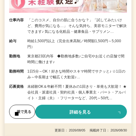
仕事内容
「このコスメ、自分の肌に合うかな？」「試してみたいけ
ど、費用が気になる…」 そんな気持ち、美容モニターで解決
できます♪ 気になる化粧品・健康食品・サプリメン…
給与
時給1,500円以上（完全出来高制／時間額1,500円～5,000
円）
勤務地
東京都23区内等 ◆勤務地多数♪ご自宅やお近くの店舗で間
時間に働けます♪
勤務時間
1日5分～OK！好きな時間やスキマ時間でサクッと♪ ☆1日の
み～中長期まで幅広く大歓迎♪…
応募資格
未経験OK＆年齢不問！夏休みの1回きり・単発も大歓迎！ ★
会社員・派遣社員・契約社員・個人事業主・パート・アルバ
イト・主婦（夫）・フリーターなど、20代～50代…
詳細を見る
後で見る
更新日： 2026/08/05 掲載終了日： 2026/08/30