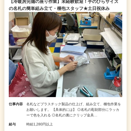
【冷暖房完備の座り作業】未経験歓迎！手のひらサイズ
の名札の簡単組み立て・梱包スタッフ★土日祝休み
仕事内容
名札などプラスチック製品の仕上げ、組み立て、梱包作業を
お願いします。 【具体的には】 ◎名札の彫刻部分にラッカ
ーで色を入れる ◎名札の裏にクリップ金具…
給与
時給1,280円以上