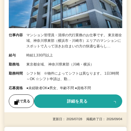
仕事内容
マンション管理員・清掃の代行業務のお仕事です。 東京都全
域、神奈川県東部（横浜市・川崎市）エリアのマンションに
スポットで入って頂きお住まいの方の快適な暮らし…
給与
時給1,330円以上
勤務地
東京都全域、 神奈川県東部（川崎・横浜）
勤務時間
シフト制 ※物件によってシフトは異なります。 1日3時間
～OK ☆シフト申請は、勤…
応募資格
●未経験者OK●男女、年齢不問 ●資格不問
詳細を見る
後で見る
更新日： 2026/07/28 掲載終了日： 2026/09/04