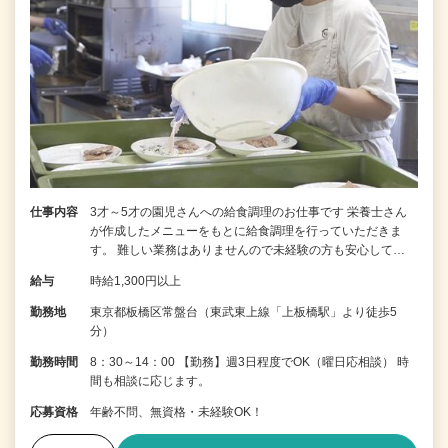
仕事内容
3才～5才の園児さんへの給食調理のお仕事です 栄養士さん
が作成したメニューをもとに給食調理を行っていただきま
す。 難しい業務はありませんので未経験の方も安心して…
給与
時給1,300円以上
勤務地
東京都板橋区常盤台（東武東上線「上板橋駅」より徒歩5
分）
勤務時間
8：30～14：00 【勤務】週3日程度でOK（曜日応相談） 時
間も相談に応じます。
応募資格
年齢不問、無資格・未経験OK！