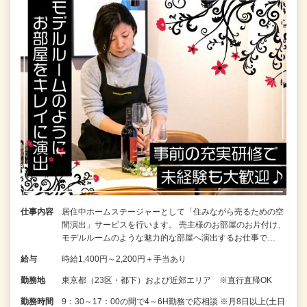
仕事内容
居住中ホームステージャーとして「住みながら売るための空
間演出」サービスを行います。 売主様のお部屋のお片付け、
モデルルームのような魅力的な部屋へ演出するお仕事で…
給与
時給1,400円～2,200円＋手当あり
勤務地
東京都（23区・都下）および近郊エリア ※直行直帰OK
勤務時間
9：30～17：00の間で4～6H勤務で応相談 ※月8日以上(土日