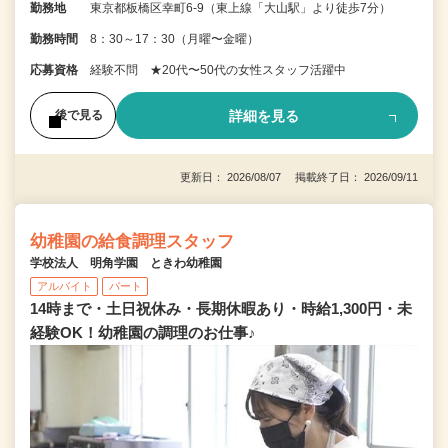
勤務地
東京都板橋区幸町6-9（東上線「大山駅」より徒歩7分）
勤務時間
8：30～17：30（月曜〜金曜）
応募資格
経験不問 ★20代〜50代の女性スタッフ活躍中
詳細を見る
後で見る
更新日： 2026/08/07 掲載終了日： 2026/09/11
幼稚園の給食調理スタッフ
学校法人 明角学園 ときわ幼稚園
アルバイト
パート
14時まで・土日祝休み・長期休暇あり・時給1,300円・未
経験OK！幼稚園の調理のお仕事♪