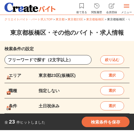
後で見る
閲覧履歴
会員登録
メニュー
クリエイトバイト・パート求人TOP
＞
東京都
＞
東京都23区
＞
東京都板橋区
＞
東京都板橋区・その
東京都板橋区・その他のバイト・求人情報
検索条件の設定
絞り込む
エリア
東京都23区(板橋区)
選択
職種
指定しない
選択
条件
土日祝休み
選択
23
検索条件を保存
全
件ヒットしました