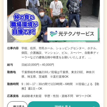
仕事内容
学校、役所、市民ホール、ショッピングセンター、ホテル、
病院、介護施設、マンション、ビル、スーパー、自動車ディ
ーラーなどの建物点検や検査をお願いいたします。 …
給与
日給10,000円～40,000円
勤務地
千葉県柏市布施2193／現場は千葉県、東京23区、神奈川
県、埼玉県、茨城県 ※直行直帰OK
勤務時間
9：00～17：30の間で1日3時間～6時間 ※現場による 【勤
務】 週1日～OK
応募資格
未経験者大歓迎 学歴・性別・資格不問 WワークOK
後で見る