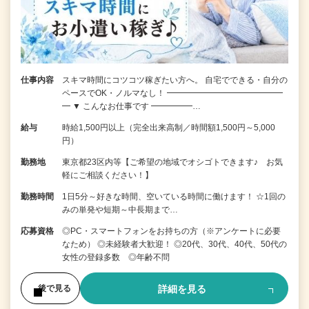
仕事内容
スキマ時間にコツコツ稼ぎたい方へ。 自宅でできる・自分の
ペースでOK・ノルマなし！ ━━━━━━━━━━━━━━
━ ▼ こんなお仕事です ━━━━━…
給与
時給1,500円以上（完全出来高制／時間額1,500円～5,000
円）
勤務地
東京都23区内等【ご希望の地域でオシゴトできます♪ お気
軽にご相談ください！】
勤務時間
1日5分～好きな時間、空いている時間に働けます！ ☆1回の
みの単発や短期～中長期まで…
応募資格
◎PC・スマートフォンをお持ちの方（※アンケートに必要
なため） ◎未経験者大歓迎！ ◎20代、30代、40代、50代の
女性の登録多数 ◎年齢不問
詳細を見る
後で見る