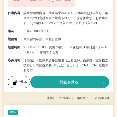
仕事内容
診察や治療内容、検査結果等のカルテ内容等を読み取り、臨
床研究の研究計画書で規定されたデータを抽出するお仕事で
す。 その後EDCへのデータ入力や、クエリ（入力内…
給与
日給20,000円以上
勤務地
東京都内各所 ※直行直帰
勤務時間
9：00～17：00（実働7時間） ※変動有 ★平日週1日～OK
（月2～3日稼働できる方…
応募資格
【必須】・医療系資格経験者（正看護師、薬剤師、臨床検査
技師として病院勤務3年以上）もしくは・CRA／CRC経験の
ある方
詳細を見る
後で見る
更新日： 2026/05/12 掲載終了日： 2027/03/31
NEW