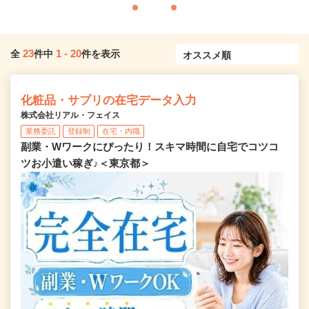
23
1
-
20
全
件中
件を表示
化粧品・サプリの在宅データ入力
株式会社リアル・フェイス
業務委託
登録制
在宅・内職
副業・Wワークにぴったり！スキマ時間に自宅でコツコ
ツお小遣い稼ぎ♪＜東京都＞