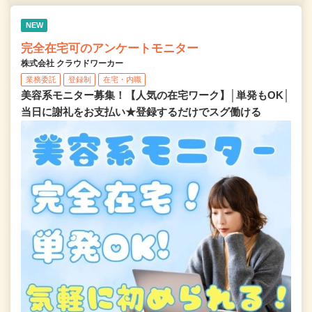
NEW
完全在宅可のアンケートモニター
株式会社 クラウドワーカー
業務委託
登録制
在宅・内職
美容系モニター募集！【人気の在宅ワーク】│単発もOK│
当日に謝礼をお支払い★登録するだけでスグ働ける