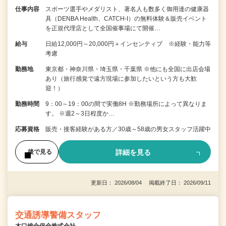
仕事内容
スポーツ選手やメダリスト、著名人も数多く御用達の健康器
具（DENBA Health、CATCH-I）の無料体験＆販売イベント
を正規代理店として全国催事場にて開催…
給与
日給12,000円～20,000円＋インセンティブ ※経験・能力等
考慮
勤務地
東京都・神奈川県・埼玉県・千葉県 ※他にも全国に出店会場
あり（旅行感覚で遠方現場に参加したいという方も大歓
迎！）
勤務時間
9：00～19：00の間で実働8H ※勤務場所によって異なりま
す。 ※週2～3日程度か…
応募資格
販売・接客経験がある方／30歳～58歳の男女スタッフ活躍中
詳細を見る
後で見る
更新日： 2026/08/04 掲載終了日： 2026/09/11
交通誘導警備スタッフ