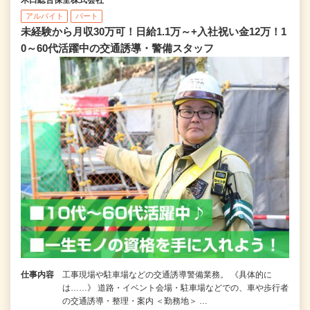
木口総合保全株式会社
アルバイト
パート
未経験から月収30万可！日給1.1万～+入社祝い金12万！1
0～60代活躍中の交通誘導・警備スタッフ
仕事内容
工事現場や駐車場などの交通誘導警備業務。 《具体的に
は……》 道路・イベント会場・駐車場などでの、車や歩行者
の交通誘導・整理・案内 ＜勤務地＞ …