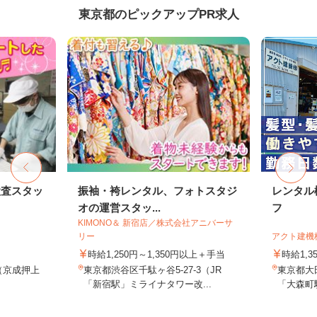
東京都のピックアップPR求人
検査スタッ
振袖・袴レンタル、フォトスタジ
レンタル
オの運営スタッ...
フ
KIMONO＆ 新宿店／株式会社アニバーサ
リー
アクト建機
時給1,250円～1,350円以上＋手当
時給1,
1（京成押上
東京都渋谷区千駄ヶ谷5-27-3（JR
東京都大田
.
「新宿駅」ミライナタワー改...
「大森町駅