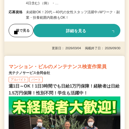
4日含む) （例） ・…
応募資格
未経験OK！20代～40代の女性スタッフ活躍中♪Wワーク・副
業・扶養範囲内勤務もOK！
詳細を見る
後で見る
更新日： 2026/03/04 掲載終了日： 2026/09/30
マンション・ビルのメンテナンス検査作業員
光テクノサービス合同会社
アルバイト
パート
週1日～OK！1日3時間でも日給1万円保障！経験者は日給
1.5万円保障！性別不問！学生も活躍中！