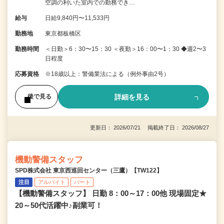
空調の利いた室内での勤務でき…
給与
日給9,840円〜11,533円
勤務地
東京都板橋区
勤務時間
＜日勤＞6：30〜15：30 ＜夜勤＞16：00〜1：30 ◆週2〜3
日程度
応募資格
※18歳以上：警備業法による（例外事由2号）
詳細を見る
後で見る
更新日： 2026/07/21 掲載終了日： 2026/08/27
機動警備スタッフ
SPD株式会社 東京西巡回センター（三鷹）【TW122】
注目
アルバイト
パート
【機動警備スタッフ】 日勤 8：00～17：00他 現場固定★
20～50代活躍中♪副業可！