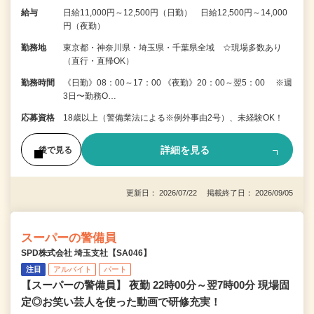
給与
日給11,000円～12,500円（日勤） 日給12,500円～14,000
円（夜勤）
勤務地
東京都・神奈川県・埼玉県・千葉県全域 ☆現場多数あり
（直行・直帰OK）
勤務時間
《日勤》08：00～17：00 《夜勤》20：00～翌5：00 ※週
3日〜勤務O…
応募資格
18歳以上（警備業法による※例外事由2号）、未経験OK！
詳細を見る
後で見る
更新日： 2026/07/22 掲載終了日： 2026/09/05
スーパーの警備員
SPD株式会社 埼玉支社【SA046】
注目
アルバイト
パート
【スーパーの警備員】 夜勤 22時00分～翌7時00分 現場固
定◎お笑い芸人を使った動画で研修充実！