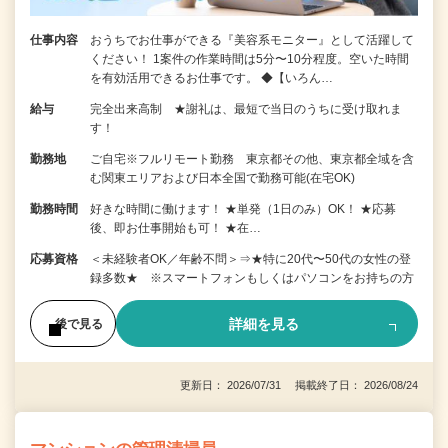
仕事内容
おうちでお仕事ができる『美容系モニター』として活躍して
ください！ 1案件の作業時間は5分〜10分程度。空いた時間
を有効活用できるお仕事です。 ◆【いろん…
給与
完全出来高制 ★謝礼は、最短で当日のうちに受け取れま
す！
勤務地
ご自宅※フルリモート勤務 東京都その他、東京都全域を含
む関東エリアおよび日本全国で勤務可能(在宅OK)
勤務時間
好きな時間に働けます！ ★単発（1日のみ）OK！ ★応募
後、即お仕事開始も可！ ★在…
応募資格
＜未経験者OK／年齢不問＞⇒★特に20代〜50代の女性の登
録多数★ ※スマートフォンもしくはパソコンをお持ちの方
詳細を見る
後で見る
更新日： 2026/07/31 掲載終了日： 2026/08/24