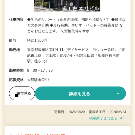
仕事内容
◆生活のサポート（食事の準備、補助や清掃など） ◆排泄な
どの身体介助 ◆歩行補助、車いす・ベッドへの移乗介助 な
どをお任せします。 ＼資格取得をサポ…
給与
時給1,300円
勤務地
東京都板橋区栄町4-11（デイサービス ヨウコー栄町）／東
武東上線「大山駅」徒歩7分・都営三田線「板橋区役所前
駅」徒歩8分
勤務時間
8：30～17：30
応募資格
未経験者OK！
詳細を見る
後で見る
更新日： 2026/05/20 掲載終了日： 2026/08/23
掲載終了まであと14日