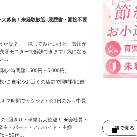
調査員・在宅モニター
ー大募集！未経験歓迎♪履歴書・面接不要
合うかな？」「試してみたいけど、費用が
、美容モニターで解決できます♪ 気になる
メン…
制／時間額1,500円～5,000円）
多数♪ご自宅やお近くの店舗で間時間に働
スキマ時間でサクッと♪ ☆1日のみ～中長
みの1回きり・単発も大歓迎！ ★会社員・