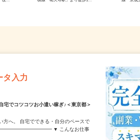
7-3（JR
東京都世田谷区下馬1-20-9（東急東
東京都葛
改...
横線「祐天寺駅」より徒歩1...
線「京成
ータ入力
自宅でコツコツお小遣い稼ぎ♪＜東京都＞
い方へ。 自宅でできる・自分のペースで
━━━━━━━━━━━ ▼ こんなお仕事