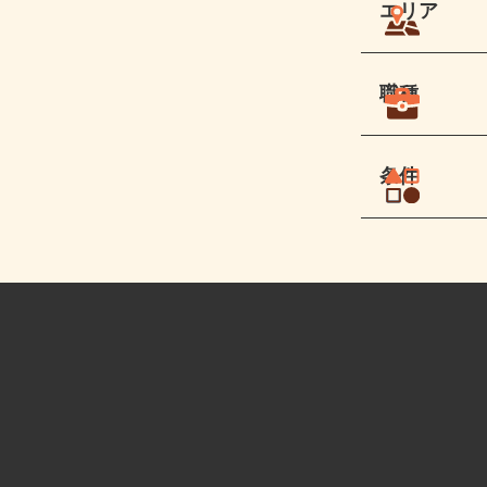
エリア
職種
条件