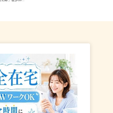
飾区奥戸2-12-11（京成押上
東京都渋谷区千駄ヶ谷5-27-3（JR
立石駅」徒歩10...
「新宿駅」ミライナタワー改...