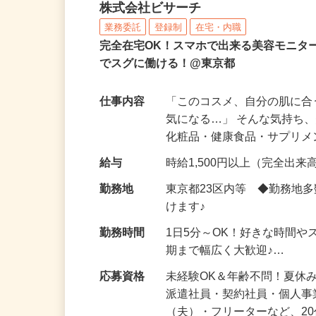
化粧品などに関する在宅
株式会社ビサーチ
業務委託
登録制
在宅・内職
完全在宅OK！スマホで出来る美容モニタ
でスグに働ける！@東京都
仕事内容
「このコスメ、自分の肌に
気になる…」 そんな気持ち
化粧品・健康食品・サプリ
給与
時給1,500円以上（完全出来高
勤務地
東京都23区内等 ◆勤務地
けます♪
勤務時間
1日5分～OK！好きな時間や
期まで幅広く大歓迎♪…
応募資格
未経験OK＆年齢不問！夏休