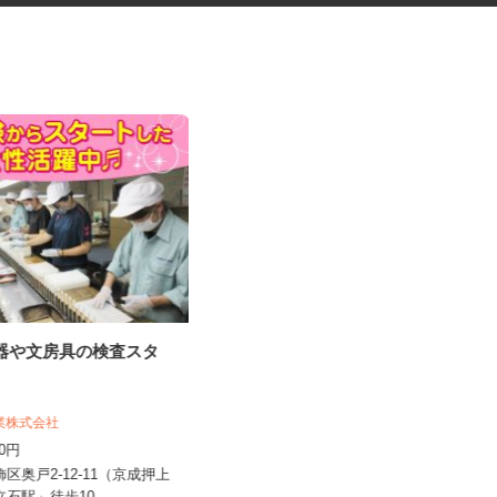
容器や文房具の検査スタ
振袖・袴レンタル、フォトスタ
ジオの運営スタッ...
KIMONO＆ 新宿店／株式会社アニバーサ
工業株式会社
リー
400円
時給1,250円～1,350円以上＋手当