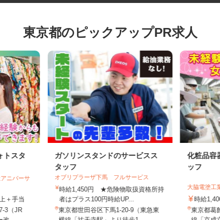
東京都のピックアップPR求人
ォトスタ
ガソリンスタンドのサービスス
化粧品
タッフ
ッフ
オブリプラーザ下馬 フルサービス
会社アニバーサ
大脇電塗
時給1,450円 ★危険物取扱資格所持
円以上＋手当
者はプラス100円時給UP...
時給1,