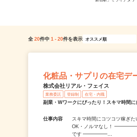
東京都葛飾区奥戸2-12-11（京成押上
東京都渋谷区千駄ヶ谷5-2
線「京成立石駅」徒歩10...
「新宿駅」ミライナタワー
全
20
件中
1
-
20
件を表示
化粧品・サプリの在宅デ
株式会社リアル・フェイス
業務委託
登録制
在宅・内職
副業・Wワークにぴったり！スキマ時間に
仕事内容
スキマ時間にコツコツ稼ぎた
OK・ノルマなし！ ━━━━