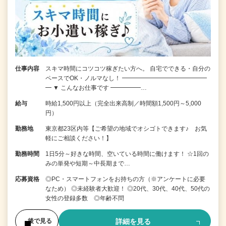
仕事内容
スキマ時間にコツコツ稼ぎたい方へ。 自宅でできる・自分の
ペースでOK・ノルマなし！ ━━━━━━━━━━━━━━
━ ▼ こんなお仕事です ━━━━━…
給与
時給1,500円以上（完全出来高制／時間額1,500円～5,000
円）
勤務地
東京都23区内等【ご希望の地域でオシゴトできます♪ お気
軽にご相談ください！】
勤務時間
1日5分～好きな時間、空いている時間に働けます！ ☆1回の
みの単発や短期～中長期まで…
応募資格
◎PC・スマートフォンをお持ちの方（※アンケートに必要
なため） ◎未経験者大歓迎！ ◎20代、30代、40代、50代の
女性の登録多数 ◎年齢不問
詳細を見る
後で見る