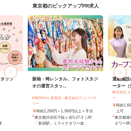
東京都のピックアップPR求人
スタッフ
振袖・袴レンタル、フォトスタジ
運動施設
オの運営スタッ...
ーター（受
株式会社 
ー
KIMONO＆ 新宿店／株式会社アニバーサ
リー
時給1,
ト
時給1,250円～1,350円以上＋手当
上可
東京都渋谷区千駄ヶ谷5-27-3（JR
東京都港
帰
「新宿駅」ミライナタワー改...
タワー9F