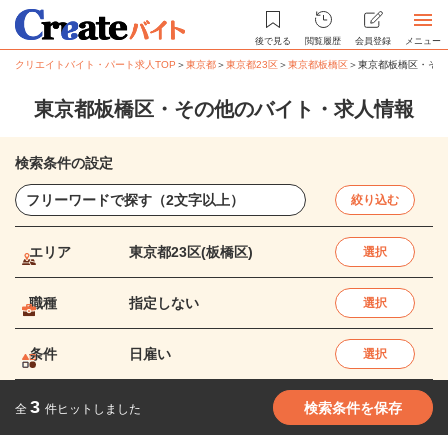
後で見る
閲覧履歴
会員登録
メニュー
クリエイトバイト・パート求人TOP
＞
東京都
＞
東京都23区
＞
東京都板橋区
＞
東京都板橋区・その
東京都板橋区・その他のバイト・求人情報
検索条件の設定
絞り込む
エリア
東京都23区(板橋区)
選択
職種
指定しない
選択
条件
日雇い
選択
3
検索条件を保存
全
件ヒットしました