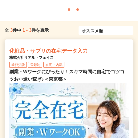
3
1
-
3
全
件中
件を表示
化粧品・サプリの在宅データ入力
株式会社リアル・フェイス
業務委託
登録制
在宅・内職
副業・Wワークにぴったり！スキマ時間に自宅でコツコ
ツお小遣い稼ぎ♪＜東京都＞