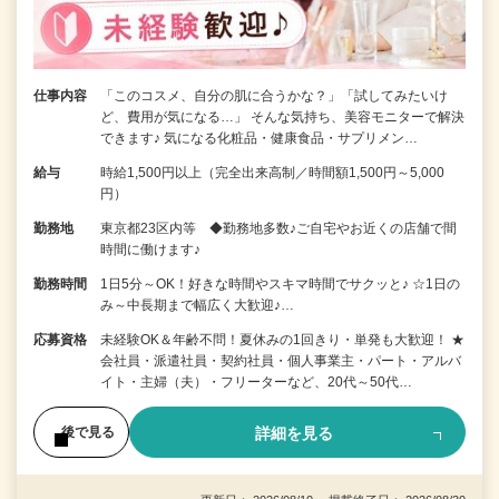
仕事内容
「このコスメ、自分の肌に合うかな？」「試してみたいけ
ど、費用が気になる…」 そんな気持ち、美容モニターで解決
できます♪ 気になる化粧品・健康食品・サプリメン…
給与
時給1,500円以上（完全出来高制／時間額1,500円～5,000
円）
勤務地
東京都23区内等 ◆勤務地多数♪ご自宅やお近くの店舗で間
時間に働けます♪
勤務時間
1日5分～OK！好きな時間やスキマ時間でサクッと♪ ☆1日の
み～中長期まで幅広く大歓迎♪…
応募資格
未経験OK＆年齢不問！夏休みの1回きり・単発も大歓迎！ ★
会社員・派遣社員・契約社員・個人事業主・パート・アルバ
イト・主婦（夫）・フリーターなど、20代～50代…
詳細を見る
後で見る