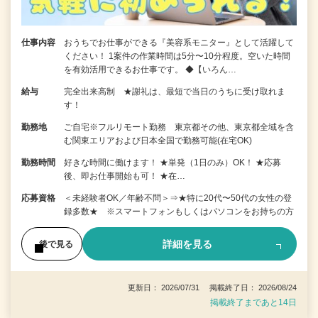
仕事内容
おうちでお仕事ができる『美容系モニター』として活躍して
ください！ 1案件の作業時間は5分〜10分程度。空いた時間
を有効活用できるお仕事です。 ◆【いろん…
給与
完全出来高制 ★謝礼は、最短で当日のうちに受け取れま
す！
勤務地
ご自宅※フルリモート勤務 東京都その他、東京都全域を含
む関東エリアおよび日本全国で勤務可能(在宅OK)
勤務時間
好きな時間に働けます！ ★単発（1日のみ）OK！ ★応募
後、即お仕事開始も可！ ★在…
応募資格
＜未経験者OK／年齢不問＞⇒★特に20代〜50代の女性の登
録多数★ ※スマートフォンもしくはパソコンをお持ちの方
詳細を見る
後で見る
更新日： 2026/07/31 掲載終了日： 2026/08/24
掲載終了まであと14日