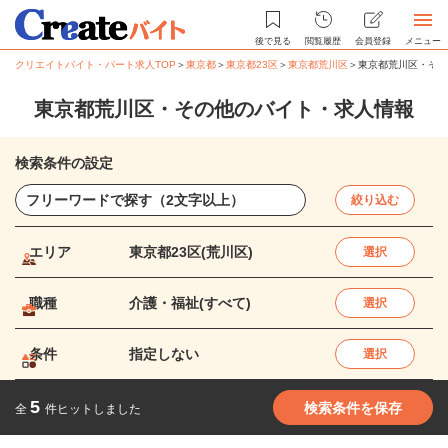
後で見る
閲覧履歴
会員登録
メニュー
クリエイトバイト・パート求人TOP
＞
東京都
＞
東京都23区
＞
東京都荒川区
＞
東京都荒川区・その
東京都荒川区・その他のバイト・求人情報
検索条件の設定
絞り込む
エリア
東京都23区(荒川区)
選択
職種
介護・福祉(すべて)
選択
条件
指定しない
選択
5
検索条件を保存
全
件ヒットしました