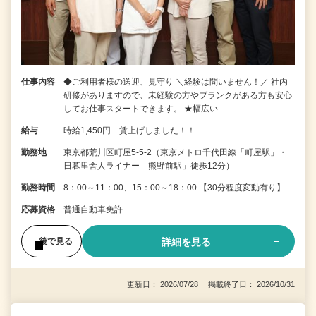
仕事内容
◆ご利用者様の送迎、見守り ＼経験は問いません！／ 社内
研修がありますので、未経験の方やブランクがある方も安心
してお仕事スタートできます。 ★幅広い…
給与
時給1,450円 賃上げしました！！
勤務地
東京都荒川区町屋5-5-2（東京メトロ千代田線「町屋駅」・
日暮里舎人ライナー「熊野前駅」徒歩12分）
勤務時間
8：00～11：00、15：00～18：00 【30分程度変動有り】
応募資格
普通自動車免許
詳細を見る
後で見る
更新日： 2026/07/28 掲載終了日： 2026/10/31