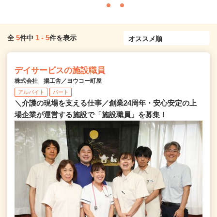
5
1
-
5
全
件中
件を表示
デイサービスの施設職員
株式会社 揚工舎／ヨウコー町屋
アルバイト
パート
＼介護の現場を支える仕事／創業24周年・安心安定の上
場企業が運営する施設で「施設職員」を募集！