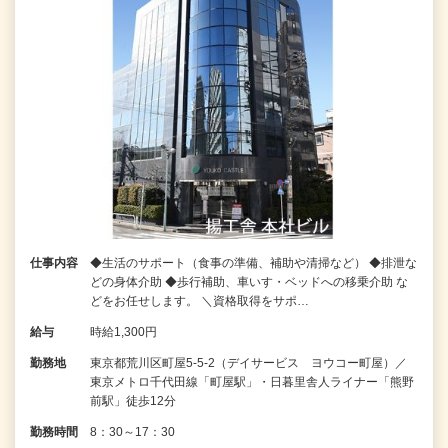
仕事内容
◆生活のサポート（食事の準備、補助や清掃など） ◆排泄な
どの身体介助 ◆歩行補助、車いす・ベッドへの移乗介助 な
どをお任せします。 ＼資格取得をサポ…
給与
時給1,300円
勤務地
東京都荒川区町屋5-5-2（デイサービス ヨウコー町屋）／
東京メトロ千代田線「町屋駅」・日暮里舎人ライナー「熊野
前駅」徒歩12分
勤務時間
8：30～17：30