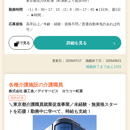
東京都荒川区町屋（町屋駅より徒歩5分）
勤務時間
（1）8：30～17：15 （2）9：00～17：45 ★1日3h、週1日
～ ★時間…
応募資格
高卒以上／年齢・経験・資格不問／普通自動車免許あれば尚
可／
詳細を見る
後で見る
更新日： 2026/07/17 掲載終了日： 2026/08/21
掲載終了まであと13日
各種介護施設の介護職員
株式会社 揚工舎／デイサービス ヨウコー町屋
契約社員
＼東京都介護職員就業促進事業／未経験・無資格スター
トを応援！勤務中に学べて、時給も支給！