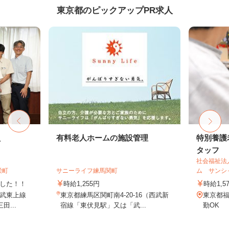
東京都のピックアップPR求人
員
有料老人ホームの施設管理
特別養護
タッフ
社会福祉法
栄町
サニーライフ練馬関町
ム サンシ
ました！！
時給1,255円
時給1,5
東武東上線
東京都練馬区関町南4-20-16（西武新
東京都福
...
宿線「東伏見駅」又は「武...
勤OK