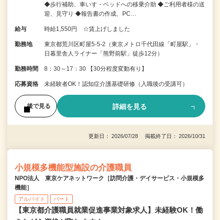
◆歩行補助、車いす・ベッドへの移乗介助 ◆ご利用者様の送
迎、見守り ◆報告書の作成、PC…
給与
時給1,550円 ☆賃上げしました
勤務地
東京都荒川区町屋5-5-2（東京メトロ千代田線「町屋駅」・
日暮里舎人ライナー「熊野前駅」徒歩12分）
勤務時間
8：30～17：30 【30分程度変動有り】
応募資格
未経験者OK！認知症介護基礎研修（入職後の受講可）
詳細を見る
後で見る
更新日： 2026/07/28 掲載終了日： 2026/10/31
小規模多機能型施設の介護職員
NPO法人 東京ケアネットワーク［訪問介護・デイサービス・小規模多
機能］
アルバイト
パート
【東京都介護職員就業促進事業対象求人】未経験OK！働