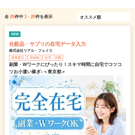
25
1
-
20
全
件中
件を表示
NEW
化粧品・サプリの在宅データ入力
株式会社リアル・フェイス
業務委託
登録制
在宅・内職
副業・Wワークにぴったり！スキマ時間に自宅でコツコ
ツお小遣い稼ぎ♪＜東京都＞