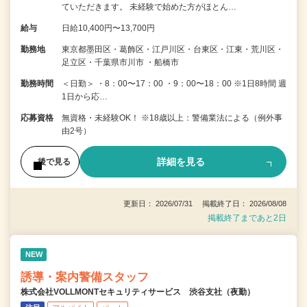
ていただきます。 未経験で始めた方がほとん…
給与
日給10,400円〜13,700円
勤務地
東京都墨田区・葛飾区・江戸川区・台東区・江東・荒川区・
足立区・千葉県市川市 ・船橋市
勤務時間
＜日勤＞ ・8：00〜17：00 ・9：00〜18：00 ※1日8時間 週
1日から応…
応募資格
無資格・未経験OK！ ※18歳以上：警備業法による（例外事
由2号）
詳細を見る
後で見る
更新日： 2026/07/31 掲載終了日： 2026/08/08
掲載終了まであと2日
NEW
誘導・案内警備スタッフ
株式会社VOLLMONTセキュリティサービス 渋谷支社（夜勤）