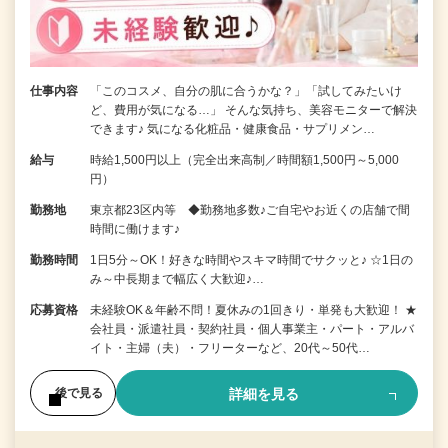
仕事内容
「このコスメ、自分の肌に合うかな？」「試してみたいけ
ど、費用が気になる…」 そんな気持ち、美容モニターで解決
できます♪ 気になる化粧品・健康食品・サプリメン…
給与
時給1,500円以上（完全出来高制／時間額1,500円～5,000
円）
勤務地
東京都23区内等 ◆勤務地多数♪ご自宅やお近くの店舗で間
時間に働けます♪
勤務時間
1日5分～OK！好きな時間やスキマ時間でサクッと♪ ☆1日の
み～中長期まで幅広く大歓迎♪…
応募資格
未経験OK＆年齢不問！夏休みの1回きり・単発も大歓迎！ ★
会社員・派遣社員・契約社員・個人事業主・パート・アルバ
イト・主婦（夫）・フリーターなど、20代～50代…
詳細を見る
後で見る