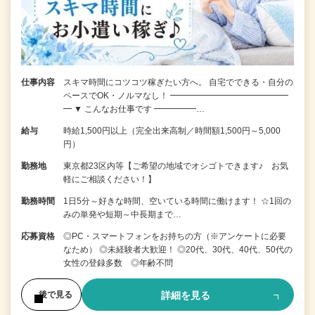
仕事内容
スキマ時間にコツコツ稼ぎたい方へ。 自宅でできる・自分の
ペースでOK・ノルマなし！ ━━━━━━━━━━━━━━
━ ▼ こんなお仕事です ━━━━━…
給与
時給1,500円以上（完全出来高制／時間額1,500円～5,000
円）
勤務地
東京都23区内等【ご希望の地域でオシゴトできます♪ お気
軽にご相談ください！】
勤務時間
1日5分～好きな時間、空いている時間に働けます！ ☆1回の
みの単発や短期～中長期まで…
応募資格
◎PC・スマートフォンをお持ちの方（※アンケートに必要
なため） ◎未経験者大歓迎！ ◎20代、30代、40代、50代の
女性の登録多数 ◎年齢不問
詳細を見る
後で見る