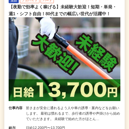
注目
アルバイト
パート
【夜勤で効率よく稼げる】未経験大歓迎！短期・単発・
週1・シフト自由！80代までの幅広い世代が活躍中！
仕事内容
皆さまが安全に通れるよう人や車の誘導・案内などをお願い
します。 最初は慣れるまで、歩行者の誘導や声掛けから始め
ていただきます。 未経験で始めた方がほとん…
給与
日給12,200円〜13,700円