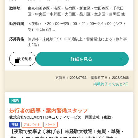
勤務地
東京都渋谷区・港区・新宿区・杉並区・世田谷区・千代田
区・中央区・中野区・大田区・品川区・文京区・目黒区 他
勤務時間
＜夜勤＞ ・20：00〜翌5：00 ・21：00〜翌6：00（シフト
制） ※1日8時…
応募資格
無資格・未経験OK！ ※18歳以上：警備業法による（例外事
由2号）
詳細を見る
後で見る
更新日： 2026/07/31 掲載終了日： 2026/08/08
掲載終了まであと2日
NEW
歩行者の誘導・案内警備スタッフ
株式会社VOLLMONTセキュリティサービス 両国支社（夜勤）
注目
アルバイト
パート
【夜勤で効率よく稼げる】未経験大歓迎！短期・単発・