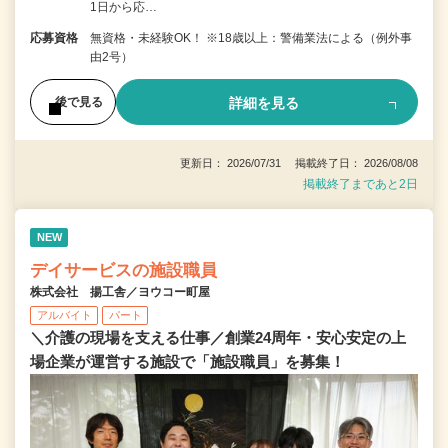
1日から応…
応募資格
無資格・未経験OK！ ※18歳以上：警備業法による（例外事
由2号）
詳細を見る
後で見る
更新日： 2026/07/31 掲載終了日： 2026/08/08
掲載終了まであと2日
NEW
デイサービスの施設職員
株式会社 揚工舎／ヨウコー町屋
アルバイト
パート
＼介護の現場を支える仕事／創業24周年・安心安定の上
場企業が運営する施設で「施設職員」を募集！