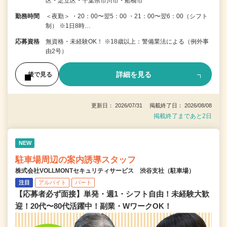
区・足立区・千葉県市川市・船橋市
勤務時間
＜夜勤＞ ・20：00〜翌5：00 ・21：00〜翌6：00（シフト
制） ※1日8時…
応募資格
無資格・未経験OK！ ※18歳以上：警備業法による（例外事
由2号）
詳細を見る
後で見る
更新日： 2026/07/31 掲載終了日： 2026/08/08
掲載終了まであと2日
NEW
駐車場周辺の案内誘導スタッフ
株式会社VOLLMONTセキュリティサービス 渋谷支社（駐車場）
注目
アルバイト
パート
【応募者必ず面接】単発・週1・シフト自由！未経験大歓
迎！20代〜80代活躍中！副業・WワークOK！