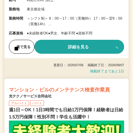
給与
時給1,330円以上
勤務地
東京都全域
勤務時間
＜シフト制＞ 8：00～17：00（実働8h） 17：00～翌9：00
（実働14h） …
応募資格
●未経験者OK●男女、年齢不問 ●資格不問
詳細を見る
後で見る
更新日： 2026/07/06 掲載終了日： 2026/08/07
掲載終了まであと1日
マンション・ビルのメンテナンス検査作業員
光テクノサービス合同会社
アルバイト
パート
週1日～OK！1日3時間でも日給1万円保障！経験者は日給
1.5万円保障！性別不問！学生も活躍中！