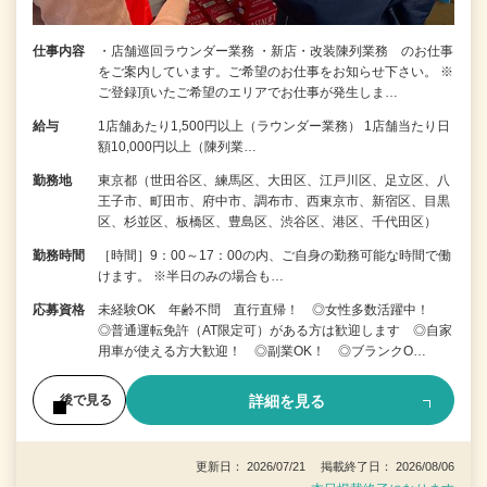
仕事内容
・店舗巡回ラウンダー業務 ・新店・改装陳列業務 のお仕事
をご案内しています。ご希望のお仕事をお知らせ下さい。 ※
ご登録頂いたご希望のエリアでお仕事が発生しま…
給与
1店舗あたり1,500円以上（ラウンダー業務） 1店舗当たり日
額10,000円以上（陳列業…
勤務地
東京都（世田谷区、練馬区、大田区、江戸川区、足立区、八
王子市、町田市、府中市、調布市、西東京市、新宿区、目黒
区、杉並区、板橋区、豊島区、渋谷区、港区、千代田区）
勤務時間
［時間］9：00～17：00の内、ご自身の勤務可能な時間で働
けます。 ※半日のみの場合も…
応募資格
未経験OK 年齢不問 直行直帰！ ◎女性多数活躍中！
◎普通運転免許（AT限定可）がある方は歓迎します ◎自家
用車が使える方大歓迎！ ◎副業OK！ ◎ブランクO…
詳細を見る
後で見る
更新日： 2026/07/21 掲載終了日： 2026/08/06