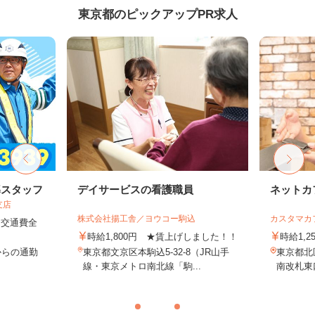
東京都のピックアップPR求人
導スタッフ
デイサービスの看護職員
ネットカ
支店
株式会社揚工舎／ヨウコー駒込
カスタマカ
円＋交通費全
時給1,800円 ★賃上げしました！！
時給1,2
からの通勤
東京都文京区本駒込5-32-8（JR山手
東京都北
線・東京メトロ南北線「駒...
南改札東