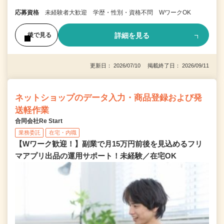
応募資格
未経験者大歓迎 学歴・性別・資格不問 WワークOK
詳細を見る
後で見る
更新日： 2026/07/10 掲載終了日： 2026/09/11
ネットショップのデータ入力・商品登録および発
送軽作業
合同会社Re Start
業務委託
在宅・内職
【Wワーク歓迎！】副業で月15万円前後を見込めるフリ
マアプリ出品の運用サポート！未経験／在宅OK