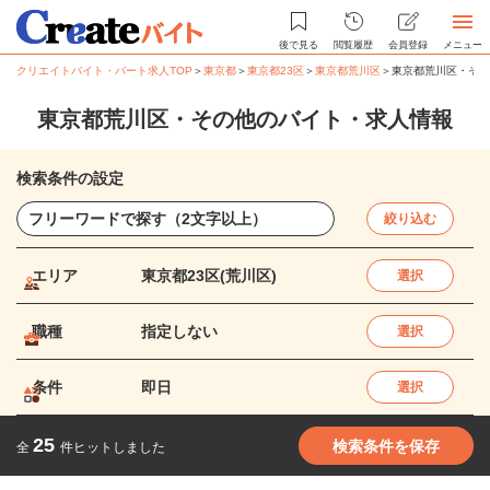
後で見る
閲覧履歴
会員登録
メニュー
クリエイトバイト・パート求人TOP
＞
東京都
＞
東京都23区
＞
東京都荒川区
＞
東京都荒川区・その
東京都荒川区・その他のバイト・求人情報
検索条件の設定
絞り込む
エリア
東京都23区(荒川区)
選択
職種
指定しない
選択
条件
即日
選択
25
検索条件を保存
全
件ヒットしました