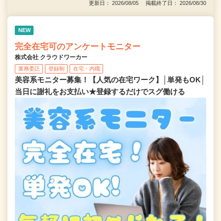
更新日： 2026/08/05 掲載終了日： 2026/08/30
NEW
完全在宅可のアンケートモニター
株式会社 クラウドワーカー
業務委託
登録制
在宅・内職
美容系モニター募集！【人気の在宅ワーク】│単発もOK│
当日に謝礼をお支払い★登録するだけでスグ働ける