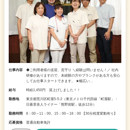
仕事内容
◆ご利用者様の送迎、見守り ＼経験は問いません！／ 社内
研修がありますので、未経験の方やブランクがある方も安心
してお仕事スタートできます。 ★幅広い…
給与
時給1,450円 賃上げしました！！
勤務地
東京都荒川区町屋5-5-2（東京メトロ千代田線「町屋駅」・
日暮里舎人ライナー「熊野前駅」徒歩12分）
勤務時間
8：00～11：00、15：00～18：00 【30分程度変動有り】
応募資格
普通自動車免許