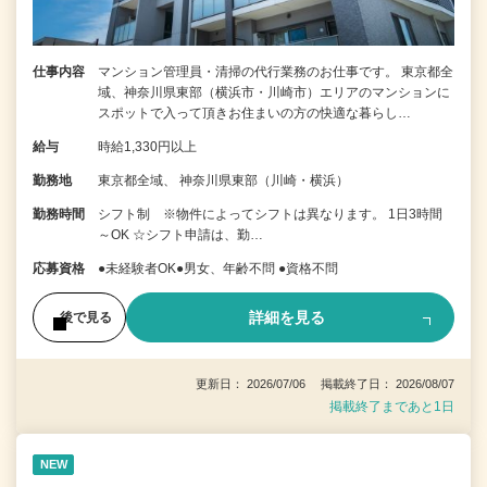
仕事内容
マンション管理員・清掃の代行業務のお仕事です。 東京都全
域、神奈川県東部（横浜市・川崎市）エリアのマンションに
スポットで入って頂きお住まいの方の快適な暮らし…
給与
時給1,330円以上
勤務地
東京都全域、 神奈川県東部（川崎・横浜）
勤務時間
シフト制 ※物件によってシフトは異なります。 1日3時間
～OK ☆シフト申請は、勤…
応募資格
●未経験者OK●男女、年齢不問 ●資格不問
詳細を見る
後で見る
更新日： 2026/07/06 掲載終了日： 2026/08/07
掲載終了まであと1日
NEW