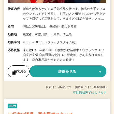
仕事内容
派遣先は誰もが知る大手化粧品会社です。担当の大手ディス
カウントストアを巡回し、お店の方と相談をしながら売上ア
ップを目指して活動をしていきます♪化粧品が好き、メイ…
給与
時給1,500円以上 ※経験・能力を考慮
勤務地
東京都、神奈川県、千葉県、埼玉県
勤務時間
9：30～18：15（フレックスタイム制）
応募資格
未経験OK 年齢不問 ◎女性多数活躍中！◎ブランクOK！
◎直行直帰 ◎普通運転免許（AT限定可）がある方は歓迎し
ます ◎自家用車が使える方大歓迎！
詳細を見る
後で見る
更新日： 2026/07/21 掲載終了日： 2026/08/06
本日掲載終了になります
NEW