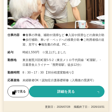
仕事内容
◆食事の準備、補助や清掃など ◆入浴や排泄などの身体介助
◆歩行補助、車いす・ベッドへの移乗介助 ◆ご利用者様の送
迎、見守り ◆報告書の作成、PC…
給与
時給1,550円 ☆賃上げしました
勤務地
東京都荒川区町屋5-5-2（東京メトロ千代田線「町屋駅」・
日暮里舎人ライナー「熊野前駅」徒歩12分）
勤務時間
8：30～17：30 【30分程度変動有り】
応募資格
未経験者OK！認知症介護基礎研修（入職後の受講可）
詳細を見る
後で見る
更新日： 2026/07/28 掲載終了日： 2026/10/31