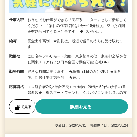
仕事内容
おうちでお仕事ができる『美容系モニター』として活躍して
ください！ 1案件の作業時間は5分〜10分程度。空いた時間
を有効活用できるお仕事です。 ◆【いろん…
給与
完全出来高制 ★謝礼は、最短で当日のうちに受け取れま
す！
勤務地
ご自宅※フルリモート勤務 東京都その他、東京都全域を含
む関東エリアおよび日本全国で勤務可能(在宅OK)
勤務時間
好きな時間に働けます！ ★単発（1日のみ）OK！ ★応募
後、即お仕事開始も可！ ★在…
応募資格
＜未経験者OK／年齢不問＞⇒★特に20代〜50代の女性の登
録多数★ ※スマートフォンもしくはパソコンをお持ちの方
詳細を見る
後で見る
更新日： 2026/07/31 掲載終了日： 2026/08/24