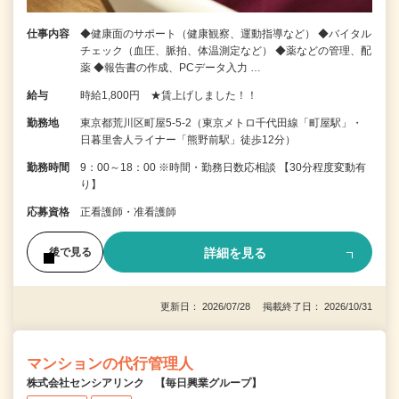
仕事内容
◆健康面のサポート（健康観察、運動指導など） ◆バイタル
チェック（血圧、脈拍、体温測定など） ◆薬などの管理、配
薬 ◆報告書の作成、PCデータ入力 …
給与
時給1,800円 ★賃上げしました！！
勤務地
東京都荒川区町屋5-5-2（東京メトロ千代田線「町屋駅」・
日暮里舎人ライナー「熊野前駅」徒歩12分）
勤務時間
9：00～18：00 ※時間・勤務日数応相談 【30分程度変動有
り】
応募資格
正看護師・准看護師
詳細を見る
後で見る
更新日： 2026/07/28 掲載終了日： 2026/10/31
マンションの代行管理人
株式会社センシアリンク 【毎日興業グループ】