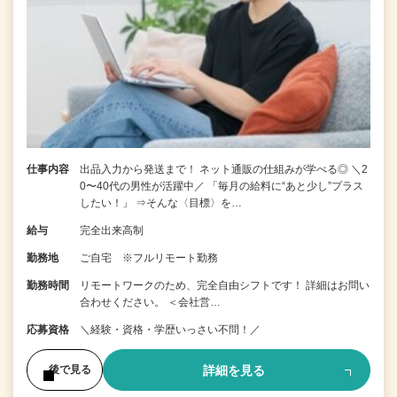
仕事内容
出品入力から発送まで！ ネット通販の仕組みが学べる◎ ＼2
0〜40代の男性が活躍中／ 「毎月の給料に“あと少し”プラス
したい！」 ⇒そんな〈目標〉を…
給与
完全出来高制
勤務地
ご自宅 ※フルリモート勤務
勤務時間
リモートワークのため、完全自由シフトです！ 詳細はお問い
合わせください。 ＜会社営…
応募資格
＼経験・資格・学歴いっさい不問！／
詳細を見る
後で見る