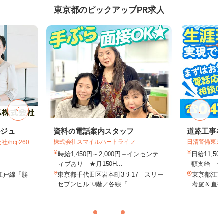
東京都のピックアップPR求人
ルジュ
資料の電話案内スタッフ
道路工事
株式会社スマイルハートライフ
日清警備東
hcp260
時給1,450円～2,000円＋インセンテ
日給11,
ィブあり ★月150H...
額支給 ★
江戸線「勝
東京都千代田区岩本町3-9-17 スリー
東京都江
セブンビル10階／各線「...
考慮＆直