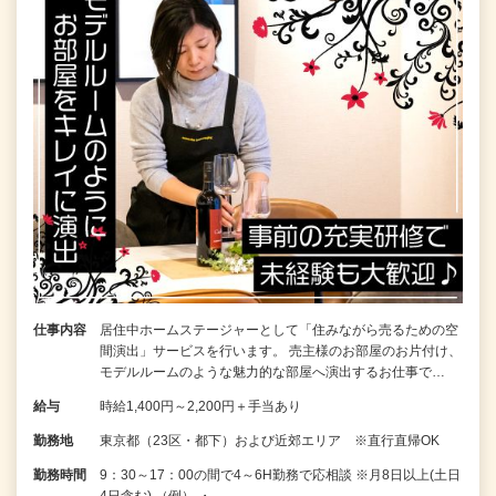
仕事内容
居住中ホームステージャーとして「住みながら売るための空
間演出」サービスを行います。 売主様のお部屋のお片付け、
モデルルームのような魅力的な部屋へ演出するお仕事で…
給与
時給1,400円～2,200円＋手当あり
勤務地
東京都（23区・都下）および近郊エリア ※直行直帰OK
勤務時間
9：30～17：00の間で4～6H勤務で応相談 ※月8日以上(土日
4日含む) （例） ・…