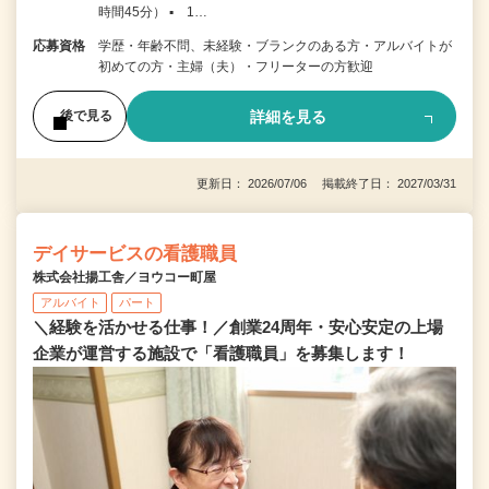
時間45分） ▪ 1…
応募資格
学歴・年齢不問、未経験・ブランクのある方・アルバイトが
初めての方・主婦（夫）・フリーターの方歓迎
詳細を見る
後で見る
更新日： 2026/07/06 掲載終了日： 2027/03/31
デイサービスの看護職員
株式会社揚工舎／ヨウコー町屋
アルバイト
パート
＼経験を活かせる仕事！／創業24周年・安心安定の上場
企業が運営する施設で「看護職員」を募集します！