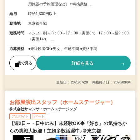
用施設の予約管理など） □点検業務…
給与
時給1,330円以上
勤務地
東京都全域
勤務時間
＜シフト制＞ 8：00～17：00（実働8h） 17：00～翌9：00
（実働14h） …
応募資格
●未経験者OK●男女、年齢不問 ●資格不問
詳細を見る
後で見る
更新日： 2026/07/28 掲載終了日： 2026/09/04
お部屋演出スタッフ（ホームステージャー）
株式会社サマンサ・ホームステージング
アルバイト
パート
【週2日～・日中のみ】未経験OK◆「好き」の気持ちか
らの挑戦大歓迎！主婦多数活躍中♪＠東京都