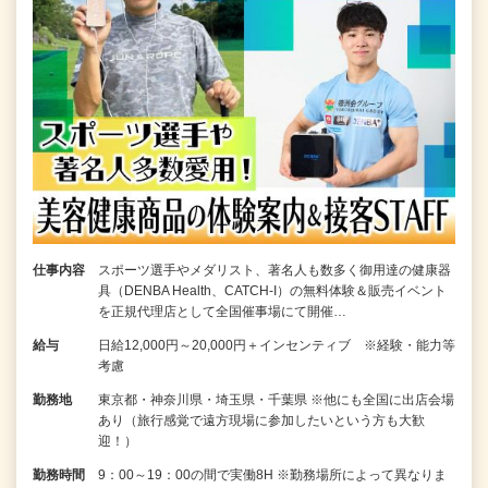
仕事内容
スポーツ選手やメダリスト、著名人も数多く御用達の健康器
具（DENBA Health、CATCH-I）の無料体験＆販売イベント
を正規代理店として全国催事場にて開催…
給与
日給12,000円～20,000円＋インセンティブ ※経験・能力等
考慮
勤務地
東京都・神奈川県・埼玉県・千葉県 ※他にも全国に出店会場
あり（旅行感覚で遠方現場に参加したいという方も大歓
迎！）
勤務時間
9：00～19：00の間で実働8H ※勤務場所によって異なりま