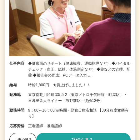
仕事内容
◆健康面のサポート（健康観察、運動指導など） ◆バイタル
チェック（血圧、脈拍、体温測定など） ◆薬などの管理、配
薬 ◆報告書の作成、PCデータ入力 …
給与
時給1,800円 ★賃上げしました！！
勤務地
東京都荒川区町屋5-5-2（東京メトロ千代田線「町屋駅」・
日暮里舎人ライナー「熊野前駅」徒歩12分）
勤務時間
9：00～18：00 ※時間・勤務日数応相談 【30分程度変動有
り】
応募資格
正看護師・准看護師
後で見る