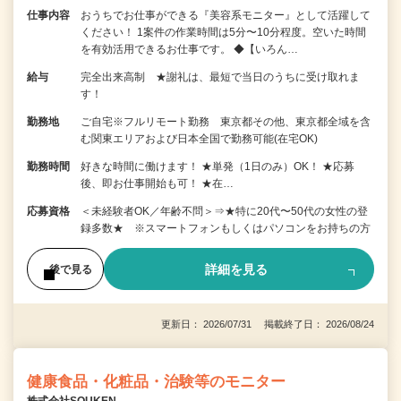
仕事内容
おうちでお仕事ができる『美容系モニター』として活躍して
ください！ 1案件の作業時間は5分〜10分程度。空いた時間
を有効活用できるお仕事です。 ◆【いろん…
給与
完全出来高制 ★謝礼は、最短で当日のうちに受け取れま
す！
勤務地
ご自宅※フルリモート勤務 東京都その他、東京都全域を含
む関東エリアおよび日本全国で勤務可能(在宅OK)
勤務時間
好きな時間に働けます！ ★単発（1日のみ）OK！ ★応募
後、即お仕事開始も可！ ★在…
応募資格
＜未経験者OK／年齢不問＞⇒★特に20代〜50代の女性の登
録多数★ ※スマートフォンもしくはパソコンをお持ちの方
詳細を見る
後で見る
更新日： 2026/07/31 掲載終了日： 2026/08/24
健康食品・化粧品・治験等のモニター
株式会社SOUKEN