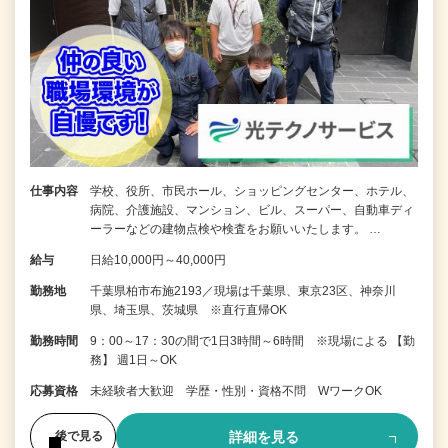
仕事内容
学校、役所、市民ホール、ショッピングセンター、ホテル、
病院、介護施設、マンション、ビル、スーパー、自動車ディ
ーラーなどの建物点検や検査をお願いいたします。 …
給与
日給10,000円～40,000円
勤務地
千葉県柏市布施2193／現場は千葉県、東京23区、神奈川
県、埼玉県、茨城県 ※直行直帰OK
勤務時間
9：00～17：30の間で1日3時間～6時間 ※現場による 【勤
務】 週1日～OK
応募資格
未経験者大歓迎 学歴・性別・資格不問 WワークOK
詳細を見る
後で見る