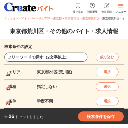
後で見る
閲覧履歴
会員登録
メニュー
クリエイトバイト・パート求人TOP
＞
東京都
＞
東京都23区
＞
東京都荒川区
＞
東京都荒川区・その
東京都荒川区・その他のバイト・求人情報
検索条件の設定
絞り込む
エリア
東京都23区(荒川区)
選択
職種
指定しない
選択
条件
学歴不問
選択
26
検索条件を保存
全
件ヒットしました