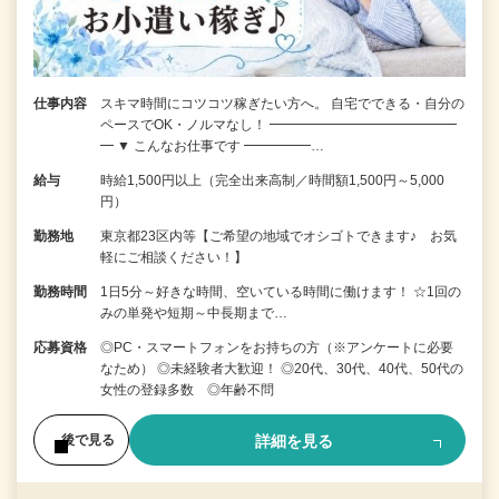
仕事内容
スキマ時間にコツコツ稼ぎたい方へ。 自宅でできる・自分の
ペースでOK・ノルマなし！ ━━━━━━━━━━━━━━
━ ▼ こんなお仕事です ━━━━━…
給与
時給1,500円以上（完全出来高制／時間額1,500円～5,000
円）
勤務地
東京都23区内等【ご希望の地域でオシゴトできます♪ お気
軽にご相談ください！】
勤務時間
1日5分～好きな時間、空いている時間に働けます！ ☆1回の
みの単発や短期～中長期まで…
応募資格
◎PC・スマートフォンをお持ちの方（※アンケートに必要
なため） ◎未経験者大歓迎！ ◎20代、30代、40代、50代の
女性の登録多数 ◎年齢不問
詳細を見る
後で見る