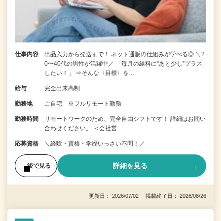
仕事内容
出品入力から発送まで！ ネット通販の仕組みが学べる◎ ＼2
0〜40代の男性が活躍中／ 「毎月の給料に“あと少し”プラス
したい！」 ⇒そんな〈目標〉を…
給与
完全出来高制
勤務地
ご自宅 ※フルリモート勤務
勤務時間
リモートワークのため、完全自由シフトです！ 詳細はお問い
合わせください。 ＜会社営…
応募資格
＼経験・資格・学歴いっさい不問！／
詳細を見る
後で見る
更新日： 2026/07/02 掲載終了日： 2026/08/26