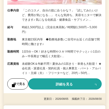
仕事内容
「このコスメ、自分の肌に合うかな？」「試してみたいけ
ど、費用が気になる…」 そんな気持ち、美容モニターで解決
できます♪ 気になる化粧品・健康食品・サプリメン…
給与
時給1,500円以上（完全出来高制／時間額1,500円～5,000
円）
勤務地
東京都23区内等 ◆勤務地多数♪ご自宅やお近くの店舗で間
時間に働けます♪
勤務時間
1日5分～OK！好きな時間やスキマ時間でサクッと♪ ☆1日の
み～中長期まで幅広く大歓迎♪…
応募資格
未経験OK＆年齢不問！夏休みの1回きり・単発も大歓迎！ ★
会社員・派遣社員・契約社員・個人事業主・パート・アルバ
イト・主婦（夫）・フリーターなど、20代～50代…
詳細を見る
後で見る
更新日： 2026/08/05 掲載終了日： 2026/08/30