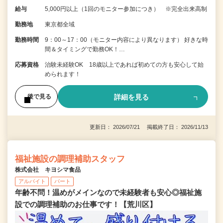
給与
5,000円以上（1回のモニター参加につき） ※完全出来高制
勤務地
東京都全域
勤務時間
9：00～17：00（モニター内容により異なります） 好きな時
間＆タイミングで勤務OK！…
応募資格
治験未経験OK 18歳以上であれば初めての方も安心して始
められます！
詳細を見る
後で見る
更新日： 2026/07/21 掲載終了日： 2026/11/13
福祉施設の調理補助スタッフ
株式会社 キヨシマ食品
アルバイト
パート
年齢不問！温めがメインなので未経験者も安心◎福祉施
設での調理補助のお仕事です！【荒川区】