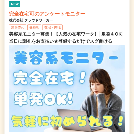
NEW
完全在宅可のアンケートモニター
株式会社 クラウドワーカー
業務委託
登録制
在宅・内職
美容系モニター募集！【人気の在宅ワーク】│単発もOK│
当日に謝礼をお支払い★登録するだけでスグ働ける