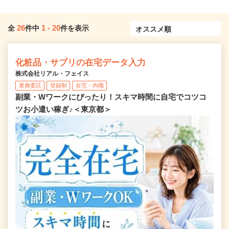
26
1
-
20
全
件中
件を表示
化粧品・サプリの在宅データ入力
株式会社リアル・フェイス
業務委託
登録制
在宅・内職
副業・Wワークにぴったり！スキマ時間に自宅でコツコ
ツお小遣い稼ぎ♪＜東京都＞