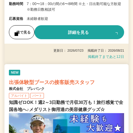
勤務時間
7：00〜18：00の間の6〜8時間 ※土・日出勤可能な方歓迎
※勤務日数相談可
応募資格
未経験者歓迎
詳細を見る
後で見る
更新日： 2026/07/23 掲載終了日： 2026/08/21
掲載終了まであと12日
NEW
出張体験型ブースの接客販売スタッフ
株式会社 プレバンク
アルバイト
パート
知識ゼロOK！週2～3日勤務で月収30万も！旅行感覚で全
国各地へ♪メダリスト御用達の美容健康グッズ☆