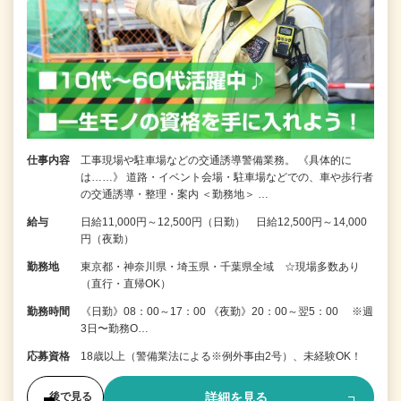
仕事内容
工事現場や駐車場などの交通誘導警備業務。 《具体的に
は……》 道路・イベント会場・駐車場などでの、車や歩行者
の交通誘導・整理・案内 ＜勤務地＞ …
給与
日給11,000円～12,500円（日勤） 日給12,500円～14,000
円（夜勤）
勤務地
東京都・神奈川県・埼玉県・千葉県全域 ☆現場多数あり
（直行・直帰OK）
勤務時間
《日勤》08：00～17：00 《夜勤》20：00～翌5：00 ※週
3日〜勤務O…
応募資格
18歳以上（警備業法による※例外事由2号）、未経験OK！
詳細を見る
後で見る