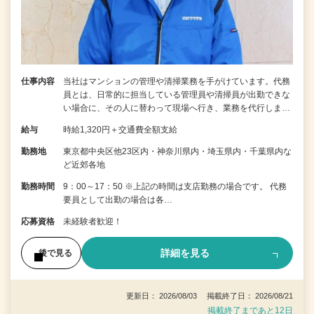
仕事内容
当社はマンションの管理や清掃業務を手がけています。代務
員とは、日常的に担当している管理員や清掃員が出勤できな
い場合に、その人に替わって現場へ行き、業務を代行しま…
給与
時給1,320円＋交通費全額支給
勤務地
東京都中央区他23区内・神奈川県内・埼玉県内・千葉県内な
ど近郊各地
勤務時間
9：00～17：50 ※上記の時間は支店勤務の場合です。 代務
要員として出勤の場合は各…
応募資格
未経験者歓迎！
詳細を見る
後で見る
更新日： 2026/08/03 掲載終了日： 2026/08/21
掲載終了まであと12日