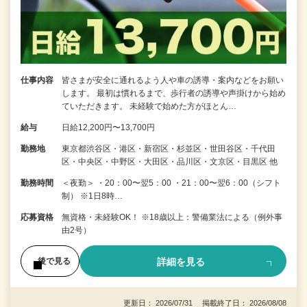
仕事内容
皆さまが安全に通れるよう人や車の誘導・案内などをお願い
します。 最初は慣れるまで、歩行者の誘導や声掛けから始め
ていただきます。 未経験で始めた方がほとん…
給与
日給12,200円〜13,700円
勤務地
東京都渋谷区・港区・新宿区・杉並区・世田谷区・千代田
区・中央区・中野区・大田区・品川区・文京区・目黒区 他
勤務時間
＜夜勤＞ ・20：00〜翌5：00 ・21：00〜翌6：00（シフト
制） ※1日8時…
応募資格
無資格・未経験OK！ ※18歳以上：警備業法による（例外事
由2号）
詳細を見る
後で見る
更新日： 2026/07/31 掲載終了日： 2026/08/08