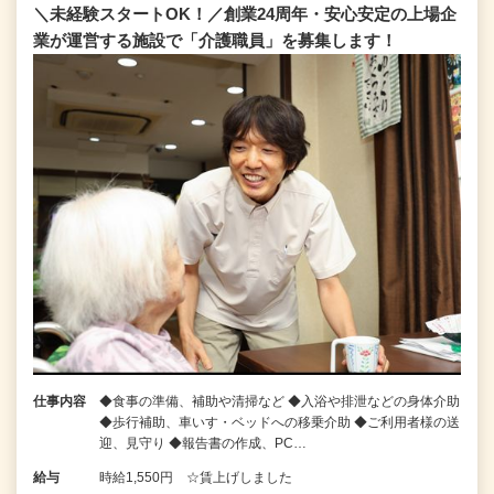
＼未経験スタートOK！／創業24周年・安心安定の上場企
業が運営する施設で「介護職員」を募集します！
仕事内容
◆食事の準備、補助や清掃など ◆入浴や排泄などの身体介助
◆歩行補助、車いす・ベッドへの移乗介助 ◆ご利用者様の送
迎、見守り ◆報告書の作成、PC…
給与
時給1,550円 ☆賃上げしました