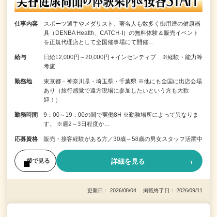
仕事内容
スポーツ選手やメダリスト、著名人も数多く御用達の健康器
具（DENBA Health、CATCH-I）の無料体験＆販売イベント
を正規代理店として全国催事場にて開催…
給与
日給12,000円～20,000円＋インセンティブ ※経験・能力等
考慮
勤務地
東京都・神奈川県・埼玉県・千葉県 ※他にも全国に出店会場
あり（旅行感覚で遠方現場に参加したいという方も大歓
迎！）
勤務時間
9：00～19：00の間で実働8H ※勤務場所によって異なりま
す。 ※週2～3日程度か…
応募資格
販売・接客経験がある方／30歳～58歳の男女スタッフ活躍中
詳細を見る
後で見る
更新日： 2026/08/04 掲載終了日： 2026/09/11