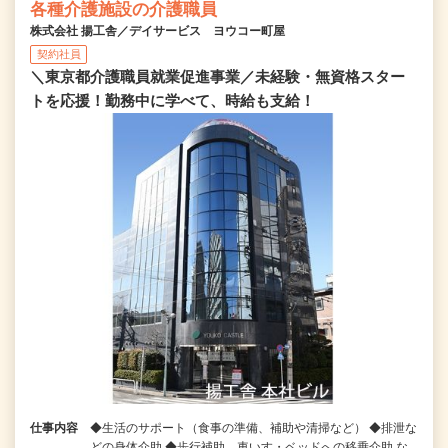
各種介護施設の介護職員
株式会社 揚工舎／デイサービス ヨウコー町屋
契約社員
＼東京都介護職員就業促進事業／未経験・無資格スター
トを応援！勤務中に学べて、時給も支給！
仕事内容
◆生活のサポート（食事の準備、補助や清掃など） ◆排泄な
どの身体介助 ◆歩行補助、車いす・ベッドへの移乗介助 な