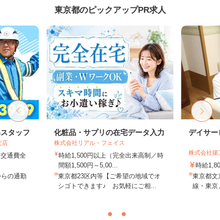
東京都のピックアップPR求人
導スタッフ
化粧品・サプリの在宅データ入力
デイサー
支店
株式会社リアル・フェイス
株式会社揚
円＋交通費全
時給1,500円以上（完全出来高制／時
間額1,500円～5,00...
時給1,
からの通勤
東京都23区内等【ご希望の地域でオ
東京都文京
シゴトできます♪ お気軽にご相...
線・東京