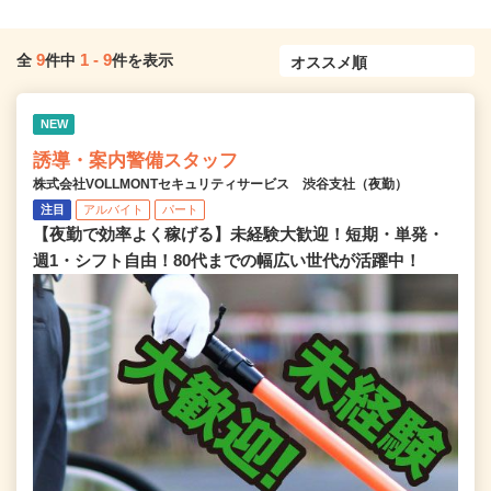
9
1
-
9
全
件中
件を表示
NEW
誘導・案内警備スタッフ
株式会社VOLLMONTセキュリティサービス 渋谷支社（夜勤）
注目
アルバイト
パート
【夜勤で効率よく稼げる】未経験大歓迎！短期・単発・
週1・シフト自由！80代までの幅広い世代が活躍中！