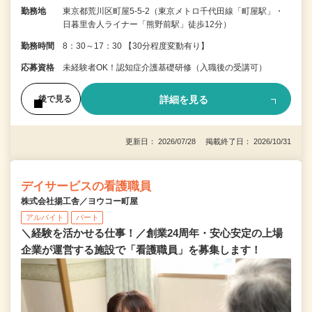
勤務地
東京都荒川区町屋5-5-2（東京メトロ千代田線「町屋駅」・
日暮里舎人ライナー「熊野前駅」徒歩12分）
勤務時間
8：30～17：30 【30分程度変動有り】
応募資格
未経験者OK！認知症介護基礎研修（入職後の受講可）
詳細を見る
後で見る
更新日： 2026/07/28 掲載終了日： 2026/10/31
デイサービスの看護職員
株式会社揚工舎／ヨウコー町屋
アルバイト
パート
＼経験を活かせる仕事！／創業24周年・安心安定の上場
企業が運営する施設で「看護職員」を募集します！