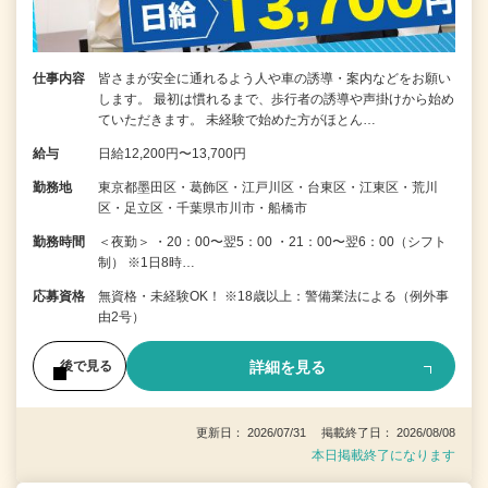
仕事内容
皆さまが安全に通れるよう人や車の誘導・案内などをお願い
します。 最初は慣れるまで、歩行者の誘導や声掛けから始め
ていただきます。 未経験で始めた方がほとん…
給与
日給12,200円〜13,700円
勤務地
東京都墨田区・葛飾区・江戸川区・台東区・江東区・荒川
区・足立区・千葉県市川市・船橋市
勤務時間
＜夜勤＞ ・20：00〜翌5：00 ・21：00〜翌6：00（シフト
制） ※1日8時…
応募資格
無資格・未経験OK！ ※18歳以上：警備業法による（例外事
由2号）
詳細を見る
後で見る
更新日： 2026/07/31 掲載終了日： 2026/08/08
本日掲載終了になります