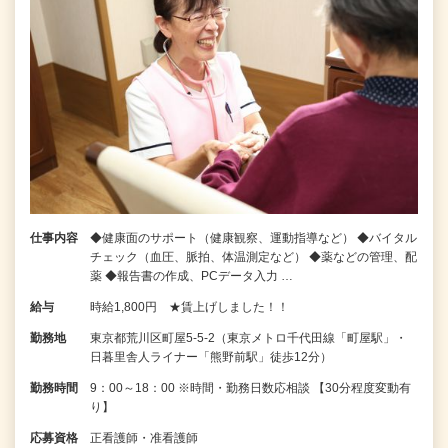
仕事内容
◆健康面のサポート（健康観察、運動指導など） ◆バイタル
チェック（血圧、脈拍、体温測定など） ◆薬などの管理、配
薬 ◆報告書の作成、PCデータ入力 …
給与
時給1,800円 ★賃上げしました！！
勤務地
東京都荒川区町屋5-5-2（東京メトロ千代田線「町屋駅」・
日暮里舎人ライナー「熊野前駅」徒歩12分）
勤務時間
9：00～18：00 ※時間・勤務日数応相談 【30分程度変動有
り】
応募資格
正看護師・准看護師