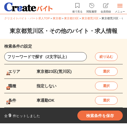
後で見る
閲覧履歴
会員登録
メニュー
クリエイトバイト・パート求人TOP
＞
東京都
＞
東京都23区
＞
東京都荒川区
＞
東京都荒川区・その
東京都荒川区・その他のバイト・求人情報
検索条件の設定
絞り込む
エリア
東京都23区(荒川区)
選択
職種
指定しない
選択
条件
車通勤OK
選択
9
検索条件を保存
全
件ヒットしました