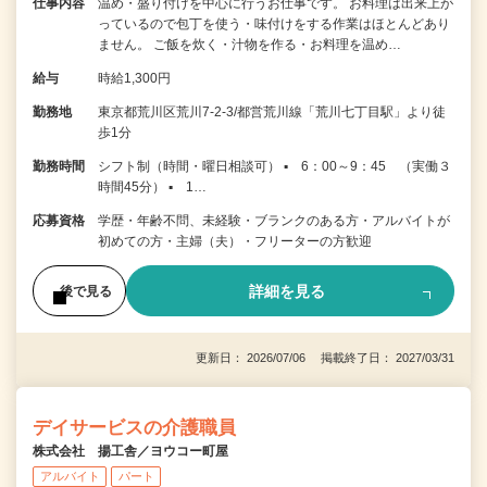
仕事内容
温め・盛り付けを中心に行うお仕事です。 お料理は出来上が
っているので包丁を使う・味付けをする作業はほとんどあり
ません。 ご飯を炊く・汁物を作る・お料理を温め…
給与
時給1,300円
勤務地
東京都荒川区荒川7-2-3/都営荒川線「荒川七丁目駅」より徒
歩1分
勤務時間
シフト制（時間・曜日相談可） ▪ 6：00～9：45 （実働３
時間45分） ▪ 1…
応募資格
学歴・年齢不問、未経験・ブランクのある方・アルバイトが
初めての方・主婦（夫）・フリーターの方歓迎
詳細を見る
後で見る
更新日： 2026/07/06 掲載終了日： 2027/03/31
デイサービスの介護職員
株式会社 揚工舎／ヨウコー町屋
アルバイト
パート