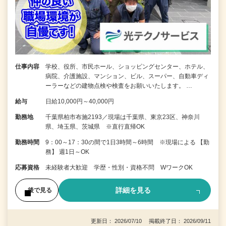
仕事内容
学校、役所、市民ホール、ショッピングセンター、ホテル、
病院、介護施設、マンション、ビル、スーパー、自動車ディ
ーラーなどの建物点検や検査をお願いいたします。 …
給与
日給10,000円～40,000円
勤務地
千葉県柏市布施2193／現場は千葉県、東京23区、神奈川
県、埼玉県、茨城県 ※直行直帰OK
勤務時間
9：00～17：30の間で1日3時間～6時間 ※現場による 【勤
務】 週1日～OK
応募資格
未経験者大歓迎 学歴・性別・資格不問 WワークOK
詳細を見る
後で見る
更新日： 2026/07/10 掲載終了日： 2026/09/11