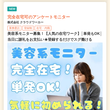
NEW
完全在宅可のアンケートモニター
株式会社 クラウドワーカー
業務委託
登録制
在宅・内職
美容系モニター募集！【人気の在宅ワーク】│単発もOK│
当日に謝礼をお支払い★登録するだけでスグ働ける