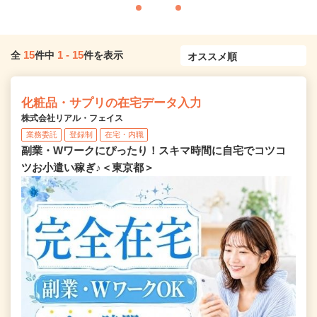
15
1
-
15
全
件中
件を表示
化粧品・サプリの在宅データ入力
株式会社リアル・フェイス
業務委託
登録制
在宅・内職
副業・Wワークにぴったり！スキマ時間に自宅でコツコ
ツお小遣い稼ぎ♪＜東京都＞