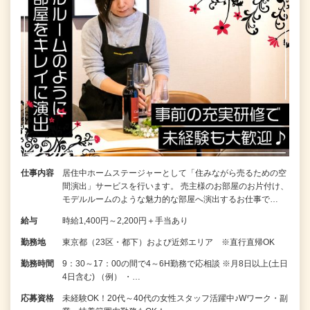
仕事内容
居住中ホームステージャーとして「住みながら売るための空
間演出」サービスを行います。 売主様のお部屋のお片付け、
モデルルームのような魅力的な部屋へ演出するお仕事で…
給与
時給1,400円～2,200円＋手当あり
勤務地
東京都（23区・都下）および近郊エリア ※直行直帰OK
勤務時間
9：30～17：00の間で4～6H勤務で応相談 ※月8日以上(土日
4日含む) （例） ・…
応募資格
未経験OK！20代～40代の女性スタッフ活躍中♪Wワーク・副