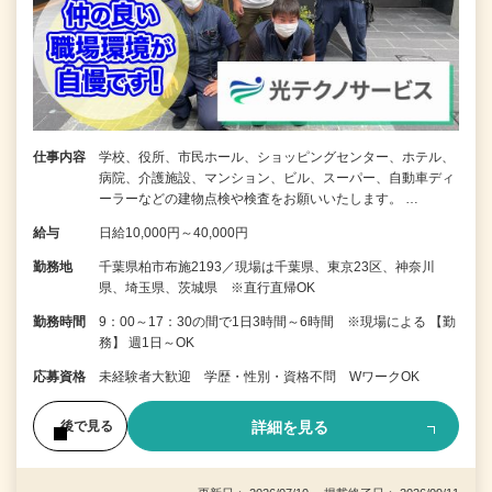
仕事内容
学校、役所、市民ホール、ショッピングセンター、ホテル、
病院、介護施設、マンション、ビル、スーパー、自動車ディ
ーラーなどの建物点検や検査をお願いいたします。 …
給与
日給10,000円～40,000円
勤務地
千葉県柏市布施2193／現場は千葉県、東京23区、神奈川
県、埼玉県、茨城県 ※直行直帰OK
勤務時間
9：00～17：30の間で1日3時間～6時間 ※現場による 【勤
務】 週1日～OK
応募資格
未経験者大歓迎 学歴・性別・資格不問 WワークOK
詳細を見る
後で見る