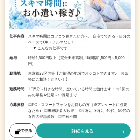
仕事内容
スキマ時間にコツコツ稼ぎたい方へ。 自宅でできる・自分の
ペースでOK・ノルマなし！ ━━━━━━━━━━━━━━
━ ▼ こんなお仕事です ━━━━━…
給与
時給1,500円以上（完全出来高制／時間額1,500円～5,000
円）
勤務地
東京都23区内等【ご希望の地域でオシゴトできます♪ お気
軽にご相談ください！】
勤務時間
1日5分～好きな時間、空いている時間に働けます！ ☆1回の
みの単発や短期～中長期まで…
応募資格
◎PC・スマートフォンをお持ちの方（※アンケートに必要
なため） ◎未経験者大歓迎！ ◎20代、30代、40代、50代の
女性の登録多数 ◎年齢不問
詳細を見る
後で見る