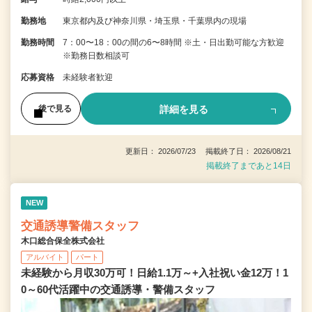
勤務地
東京都内及び神奈川県・埼玉県・千葉県内の現場
勤務時間
7：00〜18：00の間の6〜8時間 ※土・日出勤可能な方歓迎
※勤務日数相談可
応募資格
未経験者歓迎
詳細を見る
後で見る
更新日： 2026/07/23 掲載終了日： 2026/08/21
掲載終了まであと14日
NEW
交通誘導警備スタッフ
木口総合保全株式会社
アルバイト
パート
未経験から月収30万可！日給1.1万～+入社祝い金12万！1
0～60代活躍中の交通誘導・警備スタッフ