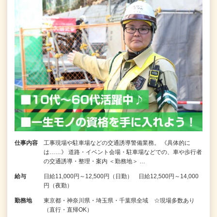
仕事内容
工事現場や駐車場などの交通誘導警備業務。 《具体的に
は……》 道路・イベント会場・駐車場などでの、車や歩行者
の交通誘導・整理・案内 ＜勤務地＞ …
給与
日給11,000円～12,500円（日勤） 日給12,500円～14,000
円（夜勤）
勤務地
東京都・神奈川県・埼玉県・千葉県全域 ☆現場多数あり
（直行・直帰OK）