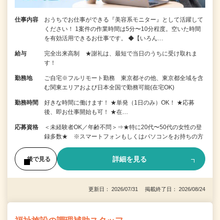
仕事内容
おうちでお仕事ができる『美容系モニター』として活躍して
ください！ 1案件の作業時間は5分〜10分程度。空いた時間
を有効活用できるお仕事です。 ◆【いろん…
給与
完全出来高制 ★謝礼は、最短で当日のうちに受け取れま
す！
勤務地
ご自宅※フルリモート勤務 東京都その他、東京都全域を含
む関東エリアおよび日本全国で勤務可能(在宅OK)
勤務時間
好きな時間に働けます！ ★単発（1日のみ）OK！ ★応募
後、即お仕事開始も可！ ★在…
応募資格
＜未経験者OK／年齢不問＞⇒★特に20代〜50代の女性の登
録多数★ ※スマートフォンもしくはパソコンをお持ちの方
詳細を見る
後で見る
更新日： 2026/07/31 掲載終了日： 2026/08/24