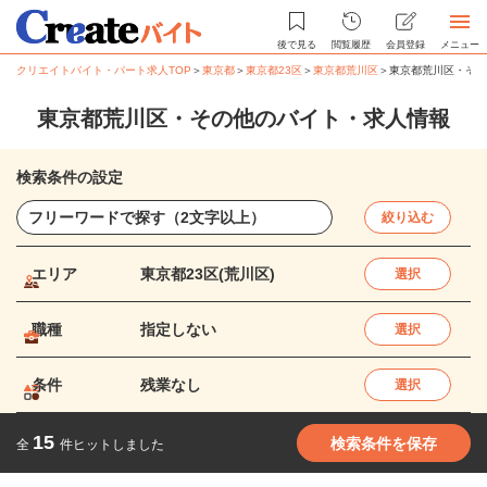
後で見る
閲覧履歴
会員登録
メニュー
クリエイトバイト・パート求人TOP
＞
東京都
＞
東京都23区
＞
東京都荒川区
＞
東京都荒川区・その
東京都荒川区・その他のバイト・求人情報
検索条件の設定
絞り込む
エリア
東京都23区(荒川区)
選択
職種
指定しない
選択
条件
残業なし
選択
15
検索条件を保存
全
件ヒットしました