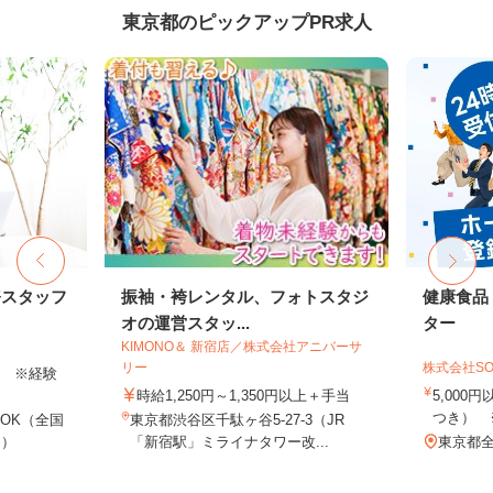
東京都のピックアップPR求人
務スタッフ
振袖・袴レンタル、フォトスタジ
健康食品
オの運営スタッ...
ター
KIMONO＆ 新宿店／株式会社アニバーサ
リー
株式会社SO
以上 ※経験
時給1,250円～1,350円以上＋手当
5,000
つき） 
OK（全国
東京都渋谷区千駄ヶ谷5-27-3（JR
し）
「新宿駅」ミライナタワー改...
東京都