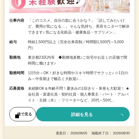
仕事内容
「このコスメ、自分の肌に合うかな？」「試してみたいけ
ど、費用が気になる…」 そんな気持ち、美容モニターで解決
できます♪ 気になる化粧品・健康食品・サプリメン…
給与
時給1,500円以上（完全出来高制／時間額1,500円～5,000
円）
勤務地
東京都23区内等 ◆勤務地多数♪ご自宅やお近くの店舗で間
時間に働けます♪
勤務時間
1日5分～OK！好きな時間やスキマ時間でサクッと♪ ☆1日の
み～中長期まで幅広く大歓迎♪…
応募資格
未経験OK＆年齢不問！夏休みの1回きり・単発も大歓迎！ ★
会社員・派遣社員・契約社員・個人事業主・パート・アルバ
イト・主婦（夫）・フリーターなど、20代～50代…
詳細を見る
後で見る
更新日： 2026/08/05 掲載終了日： 2026/08/30