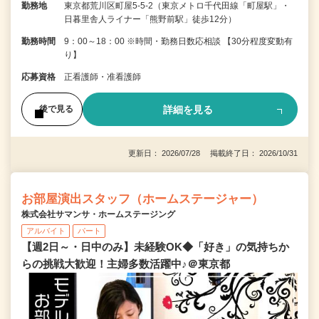
勤務地
東京都荒川区町屋5-5-2（東京メトロ千代田線「町屋駅」・
日暮里舎人ライナー「熊野前駅」徒歩12分）
勤務時間
9：00～18：00 ※時間・勤務日数応相談 【30分程度変動有
り】
応募資格
正看護師・准看護師
詳細を見る
後で見る
更新日： 2026/07/28 掲載終了日： 2026/10/31
お部屋演出スタッフ（ホームステージャー）
株式会社サマンサ・ホームステージング
アルバイト
パート
【週2日～・日中のみ】未経験OK◆「好き」の気持ちか
らの挑戦大歓迎！主婦多数活躍中♪＠東京都