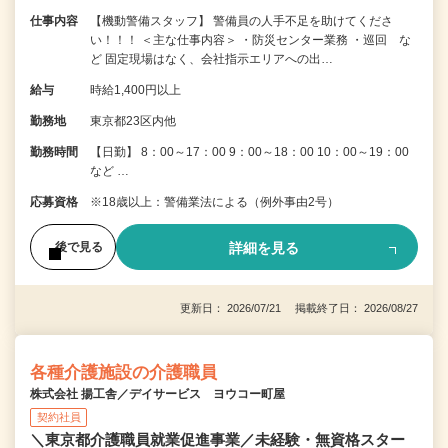
仕事内容
【機動警備スタッフ】 警備員の人手不足を助けてくださ
い！！！ ＜主な仕事内容＞ ・防災センター業務 ・巡回 な
ど 固定現場はなく、会社指示エリアへの出…
給与
時給1,400円以上
勤務地
東京都23区内他
勤務時間
【日勤】 8：00～17：00 9：00～18：00 10：00～19：00
など …
応募資格
※18歳以上：警備業法による（例外事由2号）
詳細を見る
後で見る
更新日： 2026/07/21 掲載終了日： 2026/08/27
各種介護施設の介護職員
株式会社 揚工舎／デイサービス ヨウコー町屋
契約社員
＼東京都介護職員就業促進事業／未経験・無資格スター