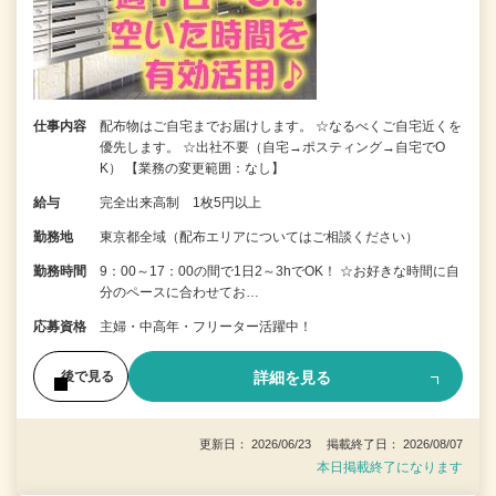
仕事内容
配布物はご自宅までお届けします。 ☆なるべくご自宅近くを
優先します。 ☆出社不要（自宅→ポスティング→自宅でO
K） 【業務の変更範囲：なし】
給与
完全出来高制 1枚5円以上
勤務地
東京都全域（配布エリアについてはご相談ください）
勤務時間
9：00～17：00の間で1日2～3hでOK！ ☆お好きな時間に自
分のペースに合わせてお…
応募資格
主婦・中高年・フリーター活躍中！
詳細を見る
後で見る
更新日： 2026/06/23 掲載終了日： 2026/08/07
本日掲載終了になります