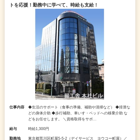
トを応援！勤務中に学べて、時給も支給！
仕事内容
◆生活のサポート（食事の準備、補助や清掃など） ◆排泄な
どの身体介助 ◆歩行補助、車いす・ベッドへの移乗介助 な
どをお任せします。 ＼資格取得をサポ…
給与
時給1,300円
勤務地
東京都荒川区町屋5-5-2（デイサービス ヨウコー町屋）／