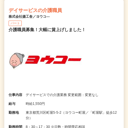
デイサービスの介護職員
株式会社揚工舎／ヨウコ―
パート
介護職員募集！大幅に賃上げしました！
仕事内容
デイサービスでの介護業務 変更範囲：変更なし
給与
時給1,550円
勤務地
東京都荒川区町屋5-5-2（ヨウコー町屋／「町屋駅」徒歩12
分）
勤務時間
8：30～17：30 ※日数・時間帯応相談