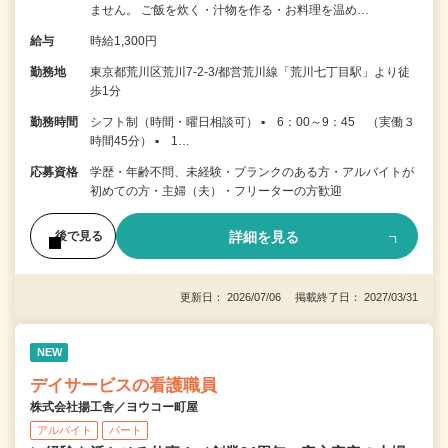
ません。 ご飯を炊く・汁物を作る・お料理を温め…
給与
時給1,300円
勤務地
東京都荒川区荒川7-2-3/都営荒川線「荒川七丁目駅」より徒
歩1分
勤務時間
シフト制（時間・曜日相談可） ▪ 6：00～9：45 （実働３
時間45分） ▪ 1…
応募資格
学歴・年齢不問、未経験・ブランクのある方・アルバイトが
初めての方・主婦（夫）・フリーターの方歓迎
詳細を見る
後で見る
更新日： 2026/07/06 掲載終了日： 2027/03/31
NEW
デイサービスの看護職員
株式会社揚工舎／ヨウコー町屋
アルバイト
パート