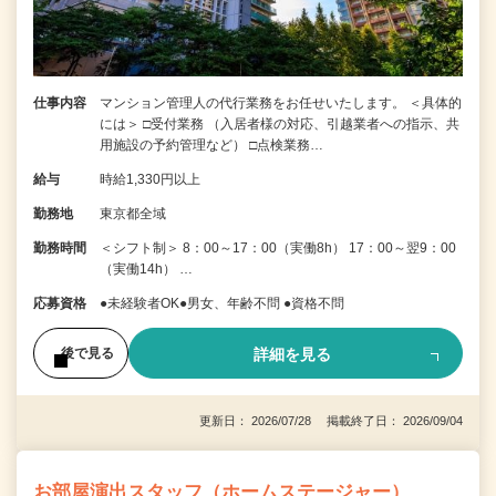
仕事内容
マンション管理人の代行業務をお任せいたします。 ＜具体的
には＞ □受付業務 （入居者様の対応、引越業者への指示、共
用施設の予約管理など） □点検業務…
給与
時給1,330円以上
勤務地
東京都全域
勤務時間
＜シフト制＞ 8：00～17：00（実働8h） 17：00～翌9：00
（実働14h） …
応募資格
●未経験者OK●男女、年齢不問 ●資格不問
詳細を見る
後で見る
更新日： 2026/07/28 掲載終了日： 2026/09/04
お部屋演出スタッフ（ホームステージャー）