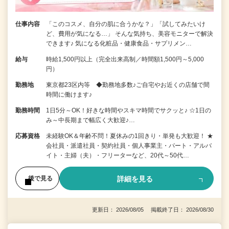
仕事内容
「このコスメ、自分の肌に合うかな？」「試してみたいけ
ど、費用が気になる…」 そんな気持ち、美容モニターで解決
できます♪ 気になる化粧品・健康食品・サプリメン…
給与
時給1,500円以上（完全出来高制／時間額1,500円～5,000
円）
勤務地
東京都23区内等 ◆勤務地多数♪ご自宅やお近くの店舗で間
時間に働けます♪
勤務時間
1日5分～OK！好きな時間やスキマ時間でサクッと♪ ☆1日の
み～中長期まで幅広く大歓迎♪…
応募資格
未経験OK＆年齢不問！夏休みの1回きり・単発も大歓迎！ ★
会社員・派遣社員・契約社員・個人事業主・パート・アルバ
イト・主婦（夫）・フリーターなど、20代～50代…
詳細を見る
後で見る
更新日： 2026/08/05 掲載終了日： 2026/08/30