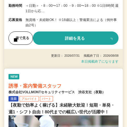
勤務時間
＜日勤＞ ・8：00〜17：00 ・9：00〜18：00 ※1日8時間 週
1日から応…
応募資格
無資格・未経験OK！ ※18歳以上：警備業法による（例外事
由2号）
詳細を見る
後で見る
更新日： 2026/07/31 掲載終了日： 2026/08/08
本日掲載終了になります
NEW
誘導・案内警備スタッフ
株式会社VOLLMONTセキュリティサービス 渋谷支社（夜勤）
注目
アルバイト
パート
【夜勤で効率よく稼げる】未経験大歓迎！短期・単発・
週1・シフト自由！80代までの幅広い世代が活躍中！