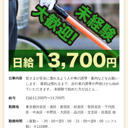
仕事内容
皆さまが安全に通れるよう人や車の誘導・案内などをお願い
します。 最初は慣れるまで、歩行者の誘導や声掛けから始め
ていただきます。 未経験で始めた方がほとん…
給与
日給12,200円〜13,700円
勤務地
東京都渋谷区・港区・新宿区・杉並区・世田谷区・千代田
区・中央区・中野区・大田区・品川区・文京区・目黒区 他
勤務時間
＜夜勤＞ ・20：00〜翌5：00 ・21：00〜翌6：00（シフト
制） ※1日8時…