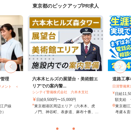
東京都のピックアップPR求人
給管理
六本木ヒルズの展望台・美術館エ
道路工事
リアでの案内警...
日清警備東
ジメント ＜
シンテイ警備株式会社 六本木支社
日給11,
日給9,500円〜15,000円
額支給 ★
大江戸線
東京都港区周辺エリア（六本木、虎
東京都江
分）
ノ門、神谷町、表参道、麻布十番、...
考慮＆直