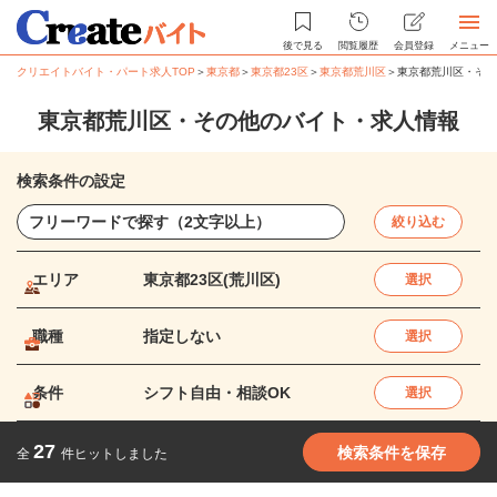
後で見る
閲覧履歴
会員登録
メニュー
クリエイトバイト・パート求人TOP
＞
東京都
＞
東京都23区
＞
東京都荒川区
＞
東京都荒川区・その
東京都荒川区・その他のバイト・求人情報
検索条件の設定
絞り込む
エリア
東京都23区(荒川区)
選択
職種
指定しない
選択
条件
シフト自由・相談OK
選択
27
検索条件を保存
全
件ヒットしました