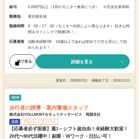
給与
5,000円以上（1回のモニター参加につき） ※完全出来高制
勤務地
東京都全域
勤務時間
9：00～17：00（モニター内容により異なります） 好きな時
間＆タイミングで勤務OK！…
応募資格
治験未経験OK 18歳以上であれば初めての方も安心して始
められます！
詳細を見る
後で見る
更新日： 2026/07/21 掲載終了日： 2026/11/13
NEW
歩行者の誘導・案内警備スタッフ
株式会社VOLLMONTセキュリティサービス 両国支社
注目
アルバイト
パート
【応募者必ず面接】週1～シフト超自由！未経験大歓迎！
20代〜80代活躍中！副業・Wワーク・日払い可！