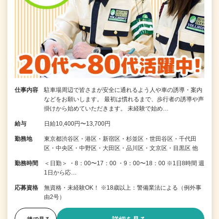
仕事内容
駐車場周辺で皆さまが安全に通れるよう人や車の誘導・案内
などをお願いします。 最初は慣れるまで、歩行者の誘導や声
掛けから始めていただきます。 未経験で始め…
給与
日給10,400円〜13,700円
勤務地
東京都渋谷区・港区・新宿区・杉並区・世田谷区・千代田
区・中央区・中野区・大田区・品川区・文京区・目黒区 他
勤務時間
＜日勤＞ ・8：00〜17：00 ・9：00〜18：00 ※1日8時間 週
1日から応…
応募資格
無資格・未経験OK！ ※18歳以上：警備業法による（例外事
由2号）