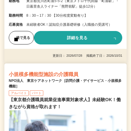
勤務地
東京都荒川区町屋5-5-2（東京メトロ千代田線「町屋駅」・
日暮里舎人ライナー「熊野前駅」徒歩12分）
勤務時間
8：30～17：30 【30分程度変動有り】
応募資格
未経験者OK！認知症介護基礎研修（入職後の受講可）
詳細を見る
後で見る
更新日： 2026/07/28 掲載終了日： 2026/10/31
小規模多機能型施設の介護職員
NPO法人 東京ケアネットワーク［訪問介護・デイサービス・小規模多
機能］
アルバイト
パート
【東京都介護職員就業促進事業対象求人】未経験OK！働
きながら資格が取れます！