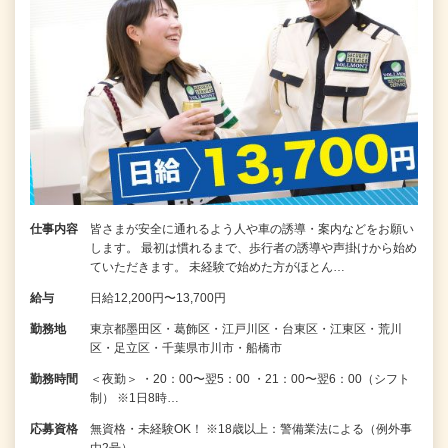
仕事内容
皆さまが安全に通れるよう人や車の誘導・案内などをお願い
します。 最初は慣れるまで、歩行者の誘導や声掛けから始め
ていただきます。 未経験で始めた方がほとん…
給与
日給12,200円〜13,700円
勤務地
東京都墨田区・葛飾区・江戸川区・台東区・江東区・荒川
区・足立区・千葉県市川市・船橋市
勤務時間
＜夜勤＞ ・20：00〜翌5：00 ・21：00〜翌6：00（シフト
制） ※1日8時…
応募資格
無資格・未経験OK！ ※18歳以上：警備業法による（例外事
由2号）