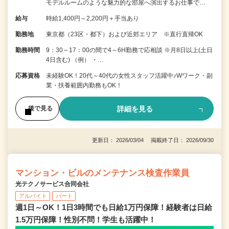
モデルルームのような魅力的な部屋へ演出するお仕事で…
給与
時給1,400円～2,200円＋手当あり
勤務地
東京都（23区・都下）および近郊エリア ※直行直帰OK
勤務時間
9：30～17：00の間で4～6H勤務で応相談 ※月8日以上(土日
4日含む) （例） ・…
応募資格
未経験OK！20代～40代の女性スタッフ活躍中♪Wワーク・副
業・扶養範囲内勤務もOK！
詳細を見る
後で見る
更新日： 2026/03/04 掲載終了日： 2026/09/30
マンション・ビルのメンテナンス検査作業員
光テクノサービス合同会社
アルバイト
パート
週1日～OK！1日3時間でも日給1万円保障！経験者は日給
1.5万円保障！性別不問！学生も活躍中！