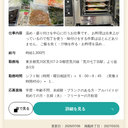
仕事内容
温め・盛り付けを中心に行うお仕事です。 お料理は出来上が
っているので包丁を使う・味付けをする作業はほとんどあり
ません。 ご飯を炊く・汁物を作る・お料理を温め…
給与
時給1,300円
勤務地
東京都荒川区荒川7-2-3/都営荒川線「荒川七丁目駅」より徒
歩1分
勤務時間
シフト制（時間・曜日相談可） ▪ 6：00～9：45 （実働３
時間45分） ▪ 1…
応募資格
学歴・年齢不問、未経験・ブランクのある方・アルバイトが
初めての方・主婦（夫）・フリーターの方歓迎
詳細を見る
後で見る
更新日： 2026/07/06 掲載終了日： 2027/03/31