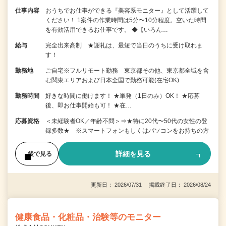
仕事内容
おうちでお仕事ができる『美容系モニター』として活躍して
ください！ 1案件の作業時間は5分〜10分程度。空いた時間
を有効活用できるお仕事です。 ◆【いろん…
給与
完全出来高制 ★謝礼は、最短で当日のうちに受け取れま
す！
勤務地
ご自宅※フルリモート勤務 東京都その他、東京都全域を含
む関東エリアおよび日本全国で勤務可能(在宅OK)
勤務時間
好きな時間に働けます！ ★単発（1日のみ）OK！ ★応募
後、即お仕事開始も可！ ★在…
応募資格
＜未経験者OK／年齢不問＞⇒★特に20代〜50代の女性の登
録多数★ ※スマートフォンもしくはパソコンをお持ちの方
詳細を見る
後で見る
更新日： 2026/07/31 掲載終了日： 2026/08/24
健康食品・化粧品・治験等のモニター