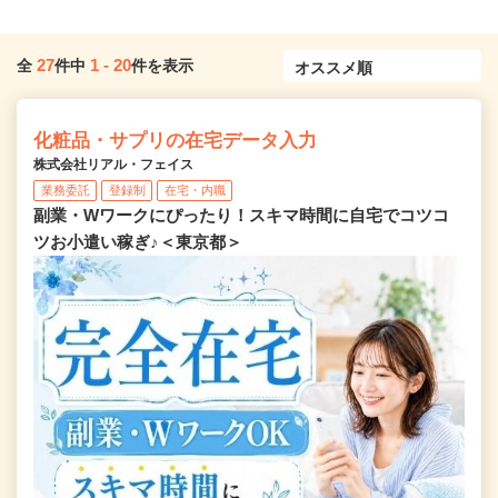
27
1
-
20
全
件中
件を表示
化粧品・サプリの在宅データ入力
株式会社リアル・フェイス
業務委託
登録制
在宅・内職
副業・Wワークにぴったり！スキマ時間に自宅でコツコ
ツお小遣い稼ぎ♪＜東京都＞