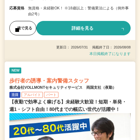
応募資格
無資格・未経験OK！ ※18歳以上：警備業法による（例外事
由2号）
詳細を見る
後で見る
更新日： 2026/07/31 掲載終了日： 2026/08/08
本日掲載終了になります
NEW
歩行者の誘導・案内警備スタッフ
株式会社VOLLMONTセキュリティサービス 両国支社（夜勤）
注目
アルバイト
パート
【夜勤で効率よく稼げる】未経験大歓迎！短期・単発・
週1・シフト自由！80代までの幅広い世代が活躍中！