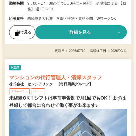
勤務時間
9：00～17：30の間で1日3時間～6時間 ※現場による 【勤
務】 週1日～OK
応募資格
未経験者大歓迎 学歴・性別・資格不問 WワークOK
詳細を見る
後で見る
更新日： 2026/07/10 掲載終了日： 2026/09/11
NEW
マンションの代行管理人・清掃スタッフ
株式会社 センシアリンク 【毎日興業グループ】
アルバイト
パート
未経験OK！シフトは事前申告制で月1回でもOK！まずは
登録して都合に合わせて働く事が出来ます♪