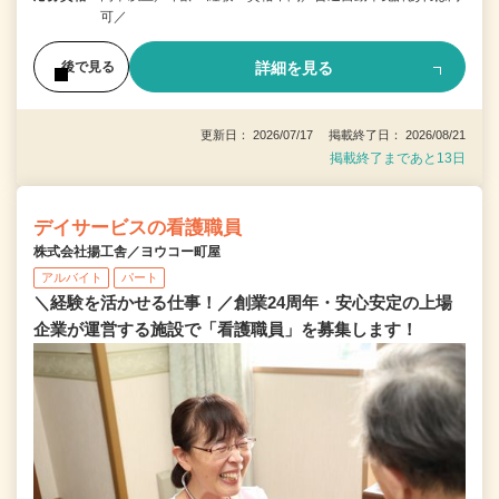
可／
詳細を見る
後で見る
更新日： 2026/07/17 掲載終了日： 2026/08/21
掲載終了まであと13日
デイサービスの看護職員
株式会社揚工舎／ヨウコー町屋
アルバイト
パート
＼経験を活かせる仕事！／創業24周年・安心安定の上場
企業が運営する施設で「看護職員」を募集します！