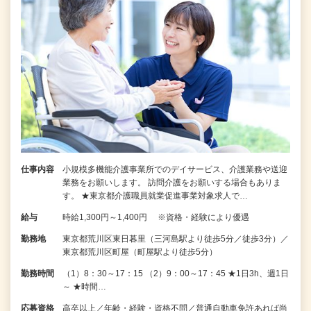
仕事内容
小規模多機能介護事業所でのデイサービス、介護業務や送迎
業務をお願いします。 訪問介護をお願いする場合もありま
す。 ★東京都介護職員就業促進事業対象求人で…
給与
時給1,300円～1,400円 ※資格・経験により優遇
勤務地
東京都荒川区東日暮里（三河島駅より徒歩5分／徒歩3分）／
東京都荒川区町屋（町屋駅より徒歩5分）
勤務時間
（1）8：30～17：15 （2）9：00～17：45 ★1日3h、週1日
～ ★時間…
応募資格
高卒以上／年齢・経験・資格不問／普通自動車免許あれば尚