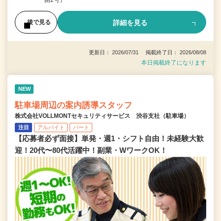
詳細を見る
後で見る
更新日： 2026/07/31 掲載終了日： 2026/08/08
本日掲載終了になります
NEW
駐車場周辺の案内誘導スタッフ
株式会社VOLLMONTセキュリティサービス 渋谷支社（駐車場）
注目
アルバイト
パート
【応募者必ず面接】単発・週1・シフト自由！未経験大歓
迎！20代〜80代活躍中！副業・WワークOK！