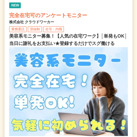
NEW
完全在宅可のアンケートモニター
株式会社 クラウドワーカー
業務委託
登録制
在宅・内職
美容系モニター募集！【人気の在宅ワーク】│単発もOK│
当日に謝礼をお支払い★登録するだけでスグ働ける