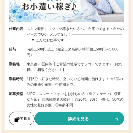
仕事内容
スキマ時間にコツコツ稼ぎたい方へ。 自宅でできる・自分の
ペースでOK・ノルマなし！ ━━━━━━━━━━━━━━
━ ▼ こんなお仕事です ━━━━━…
給与
時給1,500円以上（完全出来高制／時間額1,500円～5,000
円）
勤務地
東京都23区内等【ご希望の地域でオシゴトできます♪ お気
軽にご相談ください！】
勤務時間
1日5分～好きな時間、空いている時間に働けます！ ☆1回の
みの単発や短期～中長期まで…
応募資格
◎PC・スマートフォンをお持ちの方（※アンケートに必要
なため） ◎未経験者大歓迎！ ◎20代、30代、40代、50代の
女性の登録多数 ◎年齢不問
詳細を見る
後で見る