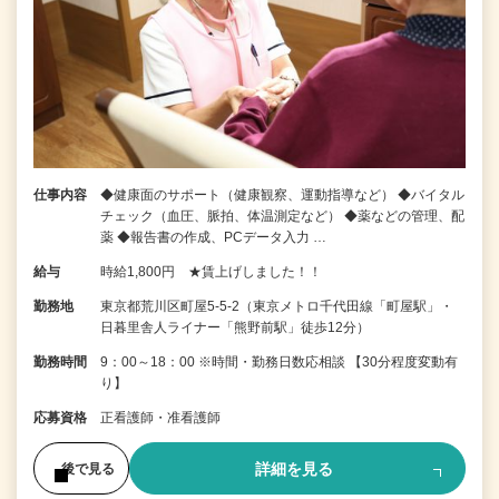
仕事内容
◆健康面のサポート（健康観察、運動指導など） ◆バイタル
チェック（血圧、脈拍、体温測定など） ◆薬などの管理、配
薬 ◆報告書の作成、PCデータ入力 …
給与
時給1,800円 ★賃上げしました！！
勤務地
東京都荒川区町屋5-5-2（東京メトロ千代田線「町屋駅」・
日暮里舎人ライナー「熊野前駅」徒歩12分）
勤務時間
9：00～18：00 ※時間・勤務日数応相談 【30分程度変動有
り】
応募資格
正看護師・准看護師
詳細を見る
後で見る