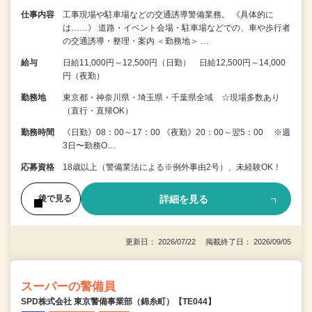
仕事内容
工事現場や駐車場などの交通誘導警備業務。 《具体的に
は……》 道路・イベント会場・駐車場などでの、車や歩行者
の交通誘導・整理・案内 ＜勤務地＞ …
給与
日給11,000円～12,500円（日勤） 日給12,500円～14,000
円（夜勤）
勤務地
東京都・神奈川県・埼玉県・千葉県全域 ☆現場多数あり
（直行・直帰OK）
勤務時間
《日勤》08：00～17：00 《夜勤》20：00～翌5：00 ※週
3日〜勤務O…
応募資格
18歳以上（警備業法による※例外事由2号）、未経験OK！
詳細を見る
後で見る
更新日： 2026/07/22 掲載終了日： 2026/09/05
スーパーの警備員
SPD株式会社 東京警備事業部（錦糸町）【TE044】