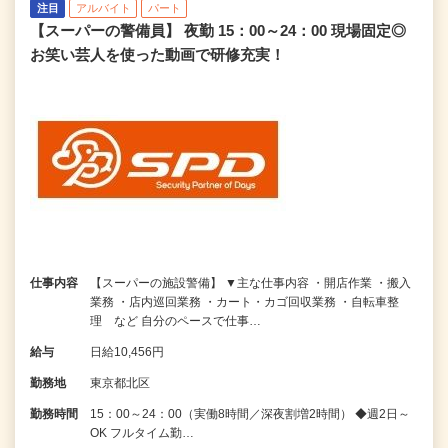
注目
アルバイト
パート
【スーパーの警備員】 夜勤 15：00～24：00 現場固定◎
お笑い芸人を使った動画で研修充実！
仕事内容
【スーパーの施設警備】 ▼主な仕事内容 ・開店作業 ・搬入
業務 ・店内巡回業務 ・カート・カゴ回収業務 ・自転車整
理 など 自分のペースで仕事…
給与
日給10,456円
勤務地
東京都北区
勤務時間
15：00～24：00（実働8時間／深夜割増2時間） ◆週2日～
OK フルタイム勤…