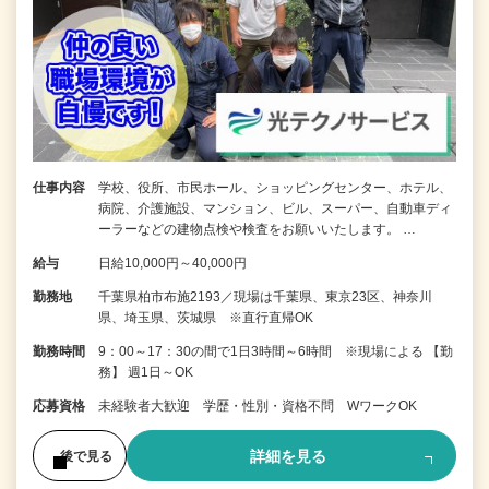
仕事内容
学校、役所、市民ホール、ショッピングセンター、ホテル、
病院、介護施設、マンション、ビル、スーパー、自動車ディ
ーラーなどの建物点検や検査をお願いいたします。 …
給与
日給10,000円～40,000円
勤務地
千葉県柏市布施2193／現場は千葉県、東京23区、神奈川
県、埼玉県、茨城県 ※直行直帰OK
勤務時間
9：00～17：30の間で1日3時間～6時間 ※現場による 【勤
務】 週1日～OK
応募資格
未経験者大歓迎 学歴・性別・資格不問 WワークOK
詳細を見る
後で見る