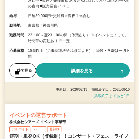
お仕事 ■案内／整理業務 お客さんに対して入り口の誘導や席
の案内 ■販売業務 イベ…
給与
日給30,000円+交通費※深夜手当含む
勤務地
東京都／神奈川県
勤務時間
23：00～翌23：00の間（休憩あり） ※イベントによって、
時間帯の変動あり ※一定…
応募資格
18歳以上（労働基準法第61条による）、経験・学歴は一切不
問
詳細を見る
後で見る
更新日： 2026/07/13 掲載終了日： 2026/08/10
掲載終了まであと1日
イベントの運営サポート
株式会社シアーズ イベント事業部
アルバイト
パート
登録制
短期・単発OK（登録制）！コンサート・フェス・ライブ