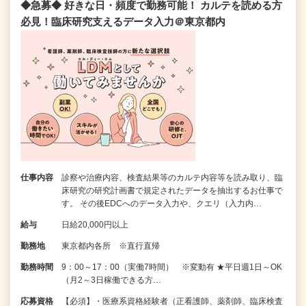
◆急募◆ 好きな日・頻度で勤務可能！ カルテを読める方
必見！臨床研究支えるデータ入力＠東京都内
仕事内容
診察や治療内容、検査結果等のカルテ内容等を読み取り、臨
床研究の研究計画書で規定されたデータを抽出するお仕事で
す。 その後EDCへのデータ入力や、クエリ（入力内…
給与
日給20,000円以上
勤務地
東京都内各所 ※直行直帰
勤務時間
9：00～17：00（実働7時間） ※変動有 ★平日週1日～OK
（月2～3日稼働できる方…
応募資格
【必須】・医療系資格経験者（正看護師、薬剤師、臨床検査