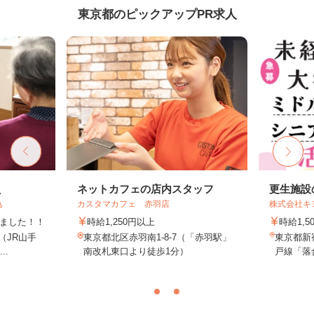
東京都のピックアップPR求人
員
ネットカフェの店内スタッフ
更生施設
込
カスタマカフェ 赤羽店
株式会社キ
しました！！
時給1,250円以上
時給1,5
8（JR山手
東京都北区赤羽南1-8-7（「赤羽駅」
東京都新
..
南改札東口より徒歩1分）
戸線「落合