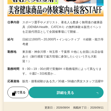
仕事内容
スポーツ選手やメダリスト、著名人も数多く御用達の健康器
具（DENBA Health、CATCH-I）の無料体験＆販売イベント
を正規代理店として全国催事場にて開催…
給与
日給12,000円～20,000円＋インセンティブ ※経験・能力等
考慮
勤務地
東京都・神奈川県・埼玉県・千葉県 ※他にも全国に出店会場
あり（旅行感覚で遠方現場に参加したいという方も大歓
迎！）
勤務時間
9：00～19：00の間で実働8H ※勤務場所によって異なりま
す。 ※週2～3日程度か…
応募資格
販売・接客経験がある方／30歳～58歳の男女スタッフ活躍中
詳細を見る
後で見る
更新日： 2026/08/04 掲載終了日： 2026/09/11