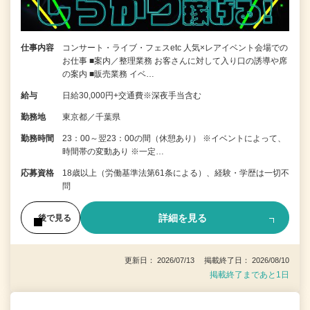
仕事内容
コンサート・ライブ・フェスetc 人気×レアイベント会場での
お仕事 ■案内／整理業務 お客さんに対して入り口の誘導や席
の案内 ■販売業務 イベ…
給与
日給30,000円+交通費※深夜手当含む
勤務地
東京都／千葉県
勤務時間
23：00～翌23：00の間（休憩あり） ※イベントによって、
時間帯の変動あり ※一定…
応募資格
18歳以上（労働基準法第61条による）、経験・学歴は一切不
問
詳細を見る
後で見る
更新日： 2026/07/13 掲載終了日： 2026/08/10
掲載終了まであと1日