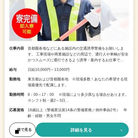
仕事内容
首都圏各地などにある施設内の交通誘導警備をお願いしま
す。 工事現場や商業施設などの周辺で、通行人や車輌が安全
かつスムーズに通行できるよう誘導・案内するお仕事で…
給与
日給10,000円～13,000円
勤務地
東京都および首都圏各地 ※現場多数！あなたの希望する現
場最優先で配属します。
勤務時間
8：00～17：00 ※現場により多少異なる場合があります。
※シフト制・週2～3日…
応募資格
18歳以上（警備業法第14条の警備業務／例外事由2号） 年
齢・経験・男女不問
詳細を見る
後で見る