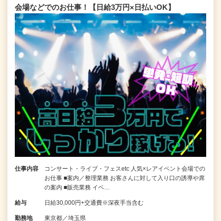
会場などでのお仕事！【日給3万円×日払いOK】
仕事内容
コンサート・ライブ・フェスetc 人気×レアイベント会場での
お仕事 ■案内／整理業務 お客さんに対して入り口の誘導や席
の案内 ■販売業務 イベ…
給与
日給30,000円+交通費※深夜手当含む
勤務地
東京都／埼玉県