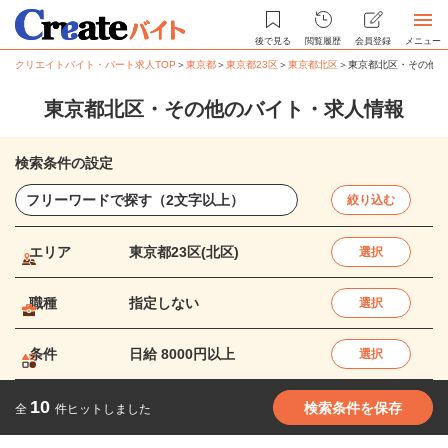
後で見る
閲覧履歴
会員登録
メニュー
クリエイトバイト・パート求人TOP
＞
東京都
＞
東京都23区
＞
東京都北区
＞
東京都北区・その他の
東京都北区・その他のバイト・求人情報
検索条件の設定
絞り込む
エリア
東京都23区(北区)
選択
職種
指定しない
選択
条件
日給 8000円以上
選択
10
検索条件を保存
全
件ヒットしました