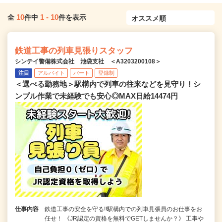
10
1
-
10
全
件中
件を表示
鉄道工事の列車見張りスタッフ
シンテイ警備株式会社 池袋支社 ＜A3203200108＞
注目
アルバイト
パート
登録制
＜選べる勤務地＞駅構内で列車の往来などを見守り！シ
ンプル作業で未経験でも安心◎MAX日給14474円
仕事内容
鉄道工事の安全を守る!!駅構内での列車見張員のお仕事をお
任せ！ 《JR認定の資格を無料でGETしませんか？》 工事や