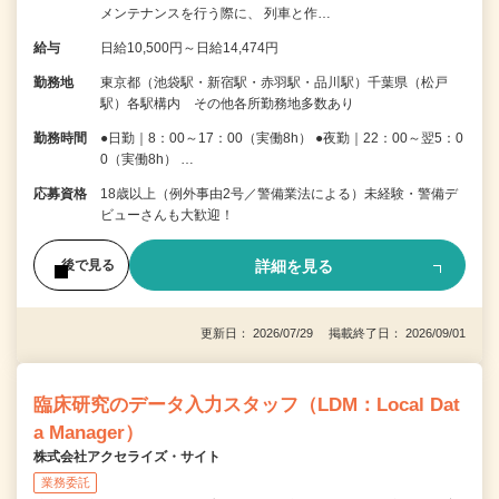
メンテナンスを行う際に、 列車と作…
給与
日給10,500円～日給14,474円
勤務地
東京都（池袋駅・新宿駅・赤羽駅・品川駅）千葉県（松戸
駅）各駅構内 その他各所勤務地多数あり
勤務時間
●日勤｜8：00～17：00（実働8h） ●夜勤｜22：00～翌5：0
0（実働8h） …
応募資格
18歳以上（例外事由2号／警備業法による）未経験・警備デ
ビューさんも大歓迎！
詳細を見る
後で見る
更新日： 2026/07/29 掲載終了日： 2026/09/01
臨床研究のデータ入力スタッフ（LDM：Local Dat
a Manager）
株式会社アクセライズ・サイト
業務委託