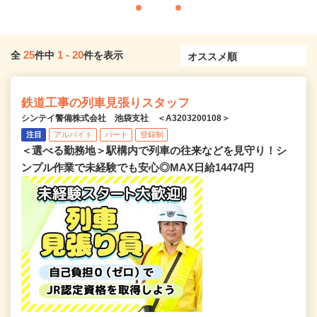
25
1
-
20
全
件中
件を表示
鉄道工事の列車見張りスタッフ
シンテイ警備株式会社 池袋支社 ＜A3203200108＞
注目
アルバイト
パート
登録制
＜選べる勤務地＞駅構内で列車の往来などを見守り！シ
ンプル作業で未経験でも安心◎MAX日給14474円