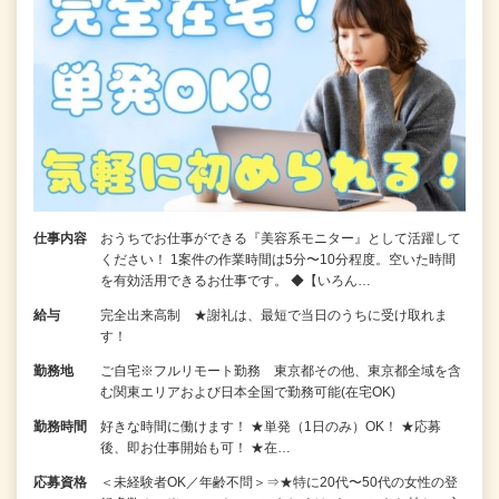
仕事内容
おうちでお仕事ができる『美容系モニター』として活躍して
ください！ 1案件の作業時間は5分〜10分程度。空いた時間
を有効活用できるお仕事です。 ◆【いろん…
給与
完全出来高制 ★謝礼は、最短で当日のうちに受け取れま
す！
勤務地
ご自宅※フルリモート勤務 東京都その他、東京都全域を含
む関東エリアおよび日本全国で勤務可能(在宅OK)
勤務時間
好きな時間に働けます！ ★単発（1日のみ）OK！ ★応募
後、即お仕事開始も可！ ★在…
応募資格
＜未経験者OK／年齢不問＞⇒★特に20代〜50代の女性の登