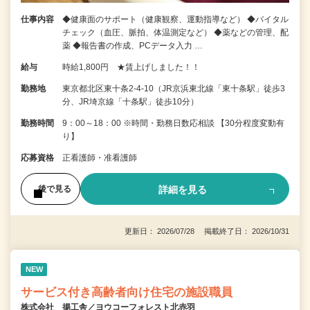
仕事内容
◆健康面のサポート（健康観察、運動指導など） ◆バイタル
チェック（血圧、脈拍、体温測定など） ◆薬などの管理、配
薬 ◆報告書の作成、PCデータ入力 …
給与
時給1,800円 ★賃上げしました！！
勤務地
東京都北区東十条2-4-10（JR京浜東北線「東十条駅」徒歩3
分、JR埼京線「十条駅」徒歩10分）
勤務時間
9：00～18：00 ※時間・勤務日数応相談 【30分程度変動有
り】
応募資格
正看護師・准看護師
詳細を見る
後で見る
更新日： 2026/07/28 掲載終了日： 2026/10/31
NEW
サービス付き高齢者向け住宅の施設職員
株式会社 揚工舎／ヨウコーフォレスト北赤羽