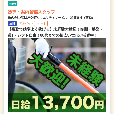
NEW
誘導・案内警備スタッフ
株式会社VOLLMONTセキュリティサービス 渋谷支社（夜勤）
注目
アルバイト
パート
【夜勤で効率よく稼げる】未経験大歓迎！短期・単発・
週1・シフト自由！80代までの幅広い世代が活躍中！