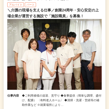
アルバイト
パート
＼介護の現場を支える仕事／創業24周年・安心安定の上
場企業が運営する施設で「施設職員」を募集！
仕事内容
◆ご利用者様の送迎、見守り ◆食事提供（簡単な調理、盛付
け、配膳） 〈有料老人ホーム〉 ◆清掃・洗濯・営繕等の補
助作業など ※就業場所により…