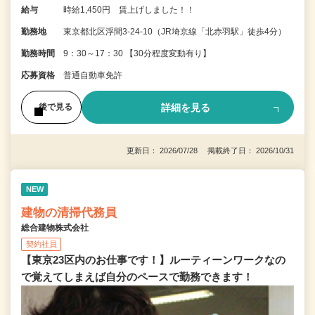
給与
時給1,450円 賃上げしました！！
勤務地
東京都北区浮間3-24-10（JR埼京線「北赤羽駅」徒歩4分）
勤務時間
9：30～17：30 【30分程度変動有り】
応募資格
普通自動車免許
詳細を見る
後で見る
更新日： 2026/07/28 掲載終了日： 2026/10/31
NEW
建物の清掃代務員
総合建物株式会社
契約社員
【東京23区内のお仕事です！】ルーティーンワークなの
で覚えてしまえば自分のペースで勤務できます！