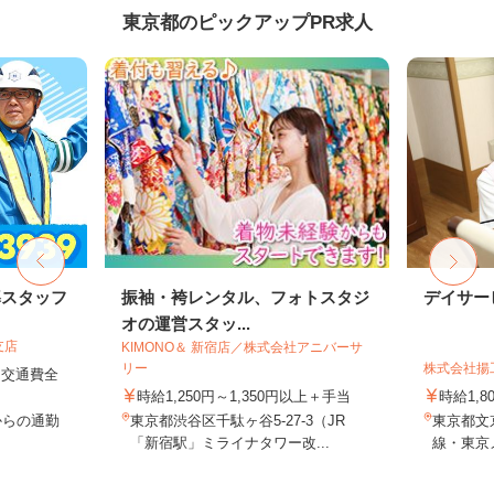
東京都のピックアップPR求人
導スタッフ
振袖・袴レンタル、フォトスタジ
デイサー
オの運営スタッ...
支店
KIMONO＆ 新宿店／株式会社アニバーサ
リー
株式会社揚
円＋交通費全
時給1,250円～1,350円以上＋手当
時給1,
からの通勤
東京都渋谷区千駄ヶ谷5-27-3（JR
東京都文京
「新宿駅」ミライナタワー改...
線・東京