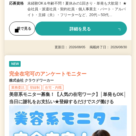
応募資格
未経験OK＆年齢不問！夏休みの1回きり・単発も大歓迎！ ★
会社員・派遣社員・契約社員・個人事業主・パート・アルバ
イト・主婦（夫）・フリーターなど、20代～50代…
詳細を見る
後で見る
更新日： 2026/08/05 掲載終了日： 2026/08/30
NEW
完全在宅可のアンケートモニター
株式会社 クラウドワーカー
業務委託
登録制
在宅・内職
美容系モニター募集！【人気の在宅ワーク】│単発もOK│
当日に謝礼をお支払い★登録するだけでスグ働ける