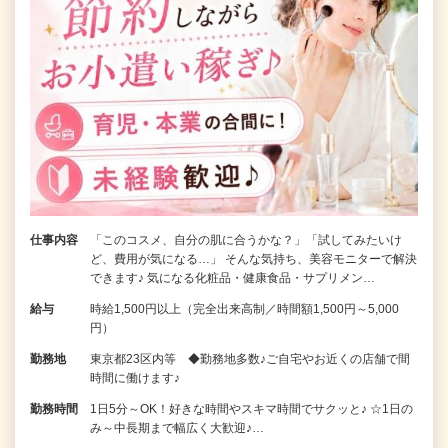
仕事内容
「このコスメ、自分の肌に合うかな？」「試してみたいけ
ど、費用が気になる…」 そんな気持ち、美容モニターで解決
できます♪ 気になる化粧品・健康食品・サプリメン…
給与
時給1,500円以上（完全出来高制／時間額1,500円～5,000
円）
勤務地
東京都23区内等 ◆勤務地多数♪ご自宅やお近くの店舗で間
時間に働けます♪
勤務時間
1日5分～OK！好きな時間やスキマ時間でサクッと♪ ☆1日の
み～中長期まで幅広く大歓迎♪…