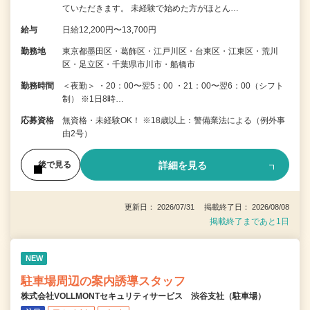
ていただきます。 未経験で始めた方がほとん…
給与
日給12,200円〜13,700円
勤務地
東京都墨田区・葛飾区・江戸川区・台東区・江東区・荒川
区・足立区・千葉県市川市・船橋市
勤務時間
＜夜勤＞ ・20：00〜翌5：00 ・21：00〜翌6：00（シフト
制） ※1日8時…
応募資格
無資格・未経験OK！ ※18歳以上：警備業法による（例外事
由2号）
詳細を見る
後で見る
更新日： 2026/07/31 掲載終了日： 2026/08/08
掲載終了まであと1日
NEW
駐車場周辺の案内誘導スタッフ
株式会社VOLLMONTセキュリティサービス 渋谷支社（駐車場）