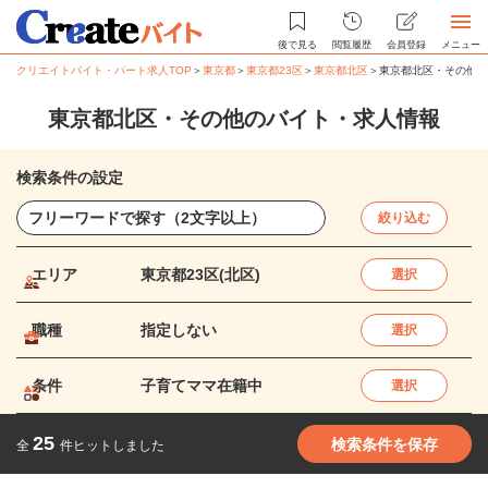
後で見る
閲覧履歴
会員登録
メニュー
クリエイトバイト・パート求人TOP
＞
東京都
＞
東京都23区
＞
東京都北区
＞
東京都北区・その他の
東京都北区・その他のバイト・求人情報
検索条件の設定
絞り込む
エリア
東京都23区(北区)
選択
職種
指定しない
選択
条件
子育てママ在籍中
選択
25
検索条件を保存
全
件ヒットしました