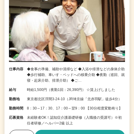
仕事内容
◆食事の準備、補助や清掃など ◆入浴や排泄などの身体介助
◆歩行補助、車いす・ベッドへの移乗介助 ◆夜勤（巡回、就
寝・起床介助、排泄介助） ◆ご…
給与
時給1,500円（夜勤1回：26,390円） ☆賃上げしました
勤務地
東京都北区浮間3-24-10（JR埼京線「北赤羽駅」徒歩4分）
勤務時間
8：30～17：30、17：00～翌9：00 【30分程度変動有り】
応募資格
未経験者OK！認知症介護基礎研修（入職後の受講可）※初
任者研修／ヘルパー2級 以上