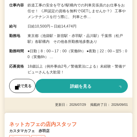
仕事内容
鉄道工事の安全を守る!!駅構内での列車見張員のお仕事をお
任せ！ 《JR認定の資格を無料でGETしませんか？》 工事や
メンテナンスを行う際に、 列車と作…
給与
日給10,500円～日給14,474円
勤務地
東京都（池袋駅・新宿駅・赤羽駅・品川駅）千葉県（松戸
駅）各駅構内 その他各所勤務地多数あり
勤務時間
●日勤｜8：00～17：00（実働8h） ●夜勤｜22：00～翌5：0
0（実働8h） …
応募資格
18歳以上（例外事由2号／警備業法による）未経験・警備デ
ビューさんも大歓迎！
詳細を見る
後で見る
更新日： 2026/07/29 掲載終了日： 2026/09/01
ネットカフェの店内スタッフ
カスタマカフェ 赤羽店