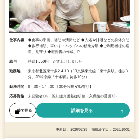
仕事内容
◆食事の準備、補助や清掃など ◆入浴や排泄などの身体介助
◆歩行補助、車いす・ベッドへの移乗介助 ◆ご利用者様の送
迎、見守り ◆報告書の作成、P…
給与
時給1,550円 ☆賃上げしました
勤務地
東京都北区東十条2-4-10（JR京浜東北線「東十条駅」徒歩3
分、JR埼京線「十条駅」徒歩10分）
勤務時間
8：30～17：30 【30分程度変動有り】
応募資格
未経験者OK！認知症介護基礎研修（入職後の受講可）
詳細を見る
後で見る
更新日： 2026/07/28 掲載終了日： 2026/10/31