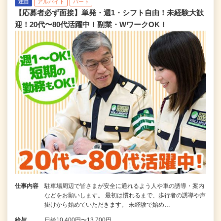
注目
アルバイト
パート
【応募者必ず面接】単発・週1・シフト自由！未経験大歓
迎！20代〜80代活躍中！副業・WワークOK！
仕事内容
駐車場周辺で皆さまが安全に通れるよう人や車の誘導・案内
などをお願いします。 最初は慣れるまで、歩行者の誘導や声
掛けから始めていただきます。 未経験で始め…
給与
日給10,400円〜13,700円