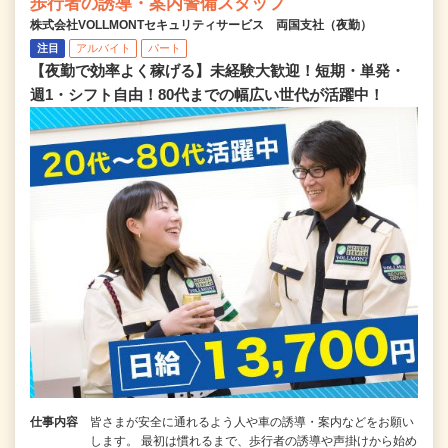
歩行者の誘導・案内警備スタッフ
株式会社VOLLMONTセキュリティサービス 両国支社（夜勤）
注目
アルバイト
パート
【夜勤で効率よく稼げる】未経験大歓迎！短期・単発・
週1・シフト自由！80代までの幅広い世代が活躍中！
仕事内容
皆さまが安全に通れるよう人や車の誘導・案内などをお願い
します。 最初は慣れるまで、歩行者の誘導や声掛けから始め