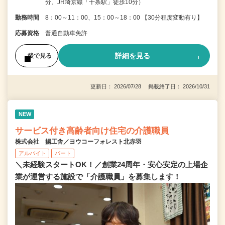
分、JR埼京線「十条駅」徒歩10分）
勤務時間
8：00～11：00、15：00～18：00 【30分程度変動有り】
応募資格
普通自動車免許
詳細を見る
後で見る
更新日： 2026/07/28 掲載終了日： 2026/10/31
NEW
サービス付き高齢者向け住宅の介護職員
株式会社 揚工舎／ヨウコーフォレスト北赤羽
アルバイト
パート
＼未経験スタートOK！／創業24周年・安心安定の上場企
業が運営する施設で「介護職員」を募集します！