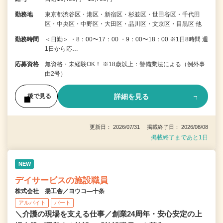
勤務地
東京都渋谷区・港区・新宿区・杉並区・世田谷区・千代田
区・中央区・中野区・大田区・品川区・文京区・目黒区 他
勤務時間
＜日勤＞ ・8：00〜17：00 ・9：00〜18：00 ※1日8時間 週
1日から応…
応募資格
無資格・未経験OK！ ※18歳以上：警備業法による（例外事
由2号）
詳細を見る
後で見る
更新日： 2026/07/31 掲載終了日： 2026/08/08
掲載終了まであと1日
NEW
デイサービスの施設職員
株式会社 揚工舎／ヨウコ―十条
アルバイト
パート
＼介護の現場を支える仕事／創業24周年・安心安定の上