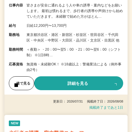
仕事内容
皆さまが安全に通れるよう人や車の誘導・案内などをお願い
します。 最初は慣れるまで、歩行者の誘導や声掛けから始め
ていただきます。 未経験で始めた方がほとん…
給与
日給12,200円〜13,700円
勤務地
東京都渋谷区・港区・新宿区・杉並区・世田谷区・千代田
区・中央区・中野区・大田区・品川区・文京区・目黒区 他
勤務時間
＜夜勤＞ ・20：00〜翌5：00 ・21：00〜翌6：00（シフト
制） ※1日8時…
応募資格
無資格・未経験OK！ ※18歳以上：警備業法による（例外事
由2号）
詳細を見る
後で見る
更新日： 2026/07/31 掲載終了日： 2026/08/08
掲載終了まであと1日
NEW