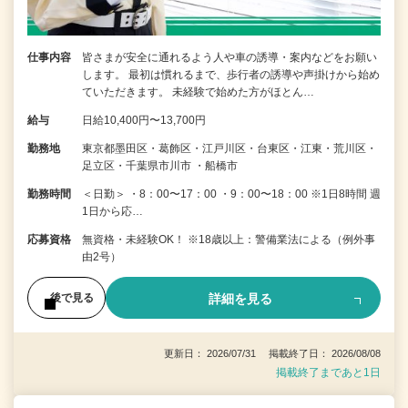
仕事内容
皆さまが安全に通れるよう人や車の誘導・案内などをお願い
します。 最初は慣れるまで、歩行者の誘導や声掛けから始め
ていただきます。 未経験で始めた方がほとん…
給与
日給10,400円〜13,700円
勤務地
東京都墨田区・葛飾区・江戸川区・台東区・江東・荒川区・
足立区・千葉県市川市 ・船橋市
勤務時間
＜日勤＞ ・8：00〜17：00 ・9：00〜18：00 ※1日8時間 週
1日から応…
応募資格
無資格・未経験OK！ ※18歳以上：警備業法による（例外事
由2号）
詳細を見る
後で見る
更新日： 2026/07/31 掲載終了日： 2026/08/08
掲載終了まであと1日