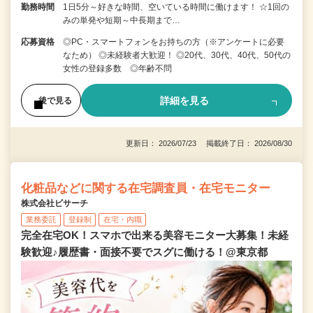
勤務時間
1日5分～好きな時間、空いている時間に働けます！ ☆1回の
みの単発や短期～中長期まで…
応募資格
◎PC・スマートフォンをお持ちの方（※アンケートに必要
なため） ◎未経験者大歓迎！ ◎20代、30代、40代、50代の
女性の登録多数 ◎年齢不問
詳細を見る
後で見る
更新日： 2026/07/23 掲載終了日： 2026/08/30
化粧品などに関する在宅調査員・在宅モニター
株式会社ビサーチ
業務委託
登録制
在宅・内職
完全在宅OK！スマホで出来る美容モニター大募集！未経
験歓迎♪履歴書・面接不要でスグに働ける！@東京都