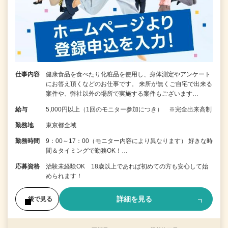
仕事内容
健康食品を食べたり化粧品を使用し、身体測定やアンケート
にお答え頂くなどのお仕事です。 来所が無くご自宅で出来る
案件や、弊社以外の場所で実施する案件もございます…
給与
5,000円以上（1回のモニター参加につき） ※完全出来高制
勤務地
東京都全域
勤務時間
9：00～17：00（モニター内容により異なります） 好きな時
間＆タイミングで勤務OK！…
応募資格
治験未経験OK 18歳以上であれば初めての方も安心して始
められます！
詳細を見る
後で見る