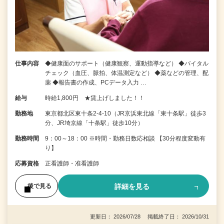
仕事内容
◆健康面のサポート（健康観察、運動指導など） ◆バイタル
チェック（血圧、脈拍、体温測定など） ◆薬などの管理、配
薬 ◆報告書の作成、PCデータ入力 …
給与
時給1,800円 ★賃上げしました！！
勤務地
東京都北区東十条2-4-10（JR京浜東北線「東十条駅」徒歩3
分、JR埼京線「十条駅」徒歩10分）
勤務時間
9：00～18：00 ※時間・勤務日数応相談 【30分程度変動有
り】
応募資格
正看護師・准看護師
詳細を見る
後で見る
更新日： 2026/07/28 掲載終了日： 2026/10/31