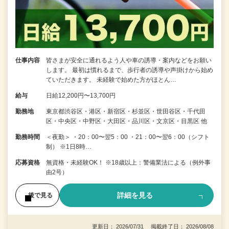
仕事内容
皆さまが安全に通れるよう人や車の誘導・案内などをお願い
します。 最初は慣れるまで、歩行者の誘導や声掛けから始め
ていただきます。 未経験で始めた方がほとん…
給与
日給12,200円〜13,700円
勤務地
東京都渋谷区・港区・新宿区・杉並区・世田谷区・千代田
区・中央区・中野区・大田区・品川区・文京区・目黒区 他
勤務時間
＜夜勤＞ ・20：00〜翌5：00 ・21：00〜翌6：00（シフト
制） ※1日8時…
応募資格
無資格・未経験OK！ ※18歳以上：警備業法による（例外事
由2号）
詳細を見る
後で見る
更新日： 2026/07/31 掲載終了日： 2026/08/08