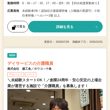
勤務時間
8：30～17：30、17：00～翌9：00 【30分程度変動有り】
応募資格
未経験者OK！認知症介護基礎研修（入職後の受講可）※初
任者研修／ヘルパー2級 以上
詳細を見る
後で見る
更新日： 2026/07/28 掲載終了日： 2026/10/31
NEW
デイサービスの介護職員
株式会社 揚工舎／ヨウコ―十条
アルバイト
パート
＼未経験スタートOK！／創業24周年・安心安定の上場企
業が運営する施設で「介護職員」を募集します！