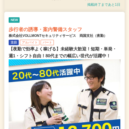
掲載終了まであと1日
NEW
歩行者の誘導・案内警備スタッフ
株式会社VOLLMONTセキュリティサービス 両国支社（夜勤）
注目
アルバイト
パート
【夜勤で効率よく稼げる】未経験大歓迎！短期・単発・
週1・シフト自由！80代までの幅広い世代が活躍中！