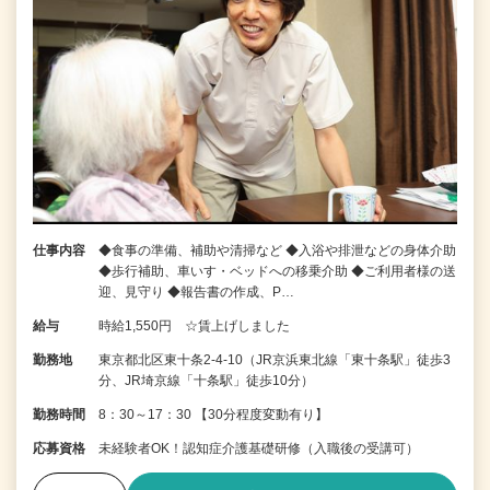
仕事内容
◆食事の準備、補助や清掃など ◆入浴や排泄などの身体介助
◆歩行補助、車いす・ベッドへの移乗介助 ◆ご利用者様の送
迎、見守り ◆報告書の作成、P…
給与
時給1,550円 ☆賃上げしました
勤務地
東京都北区東十条2-4-10（JR京浜東北線「東十条駅」徒歩3
分、JR埼京線「十条駅」徒歩10分）
勤務時間
8：30～17：30 【30分程度変動有り】
応募資格
未経験者OK！認知症介護基礎研修（入職後の受講可）