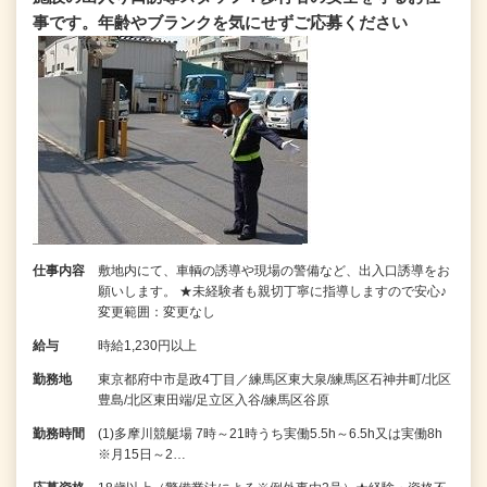
事です。年齢やブランクを気にせずご応募ください
仕事内容
敷地内にて、車輌の誘導や現場の警備など、出入口誘導をお
願いします。 ★未経験者も親切丁寧に指導しますので安心♪
変更範囲：変更なし
給与
時給1,230円以上
勤務地
東京都府中市是政4丁目／練馬区東大泉/練馬区石神井町/北区
豊島/北区東田端/足立区入谷/練馬区谷原
勤務時間
(1)多摩川競艇場 7時～21時うち実働5.5h～6.5h又は実働8h
※月15日～2…