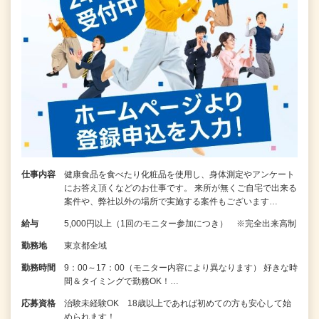
仕事内容
健康食品を食べたり化粧品を使用し、身体測定やアンケート
にお答え頂くなどのお仕事です。 来所が無くご自宅で出来る
案件や、弊社以外の場所で実施する案件もございます…
給与
5,000円以上（1回のモニター参加につき） ※完全出来高制
勤務地
東京都全域
勤務時間
9：00～17：00（モニター内容により異なります） 好きな時
間＆タイミングで勤務OK！…
応募資格
治験未経験OK 18歳以上であれば初めての方も安心して始
められます！