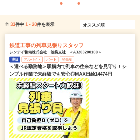
33
1
-
20
全
件中
件を表示
鉄道工事の列車見張りスタッフ
シンテイ警備株式会社 池袋支社 ＜A3203200108＞
注目
アルバイト
パート
登録制
＜選べる勤務地＞駅構内で列車の往来などを見守り！シ
ンプル作業で未経験でも安心◎MAX日給14474円