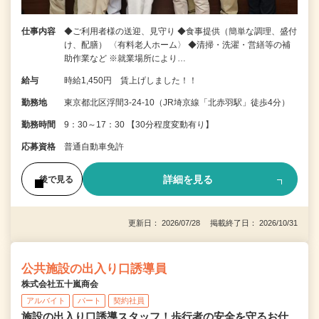
仕事内容
◆ご利用者様の送迎、見守り ◆食事提供（簡単な調理、盛付
け、配膳） 〈有料老人ホーム〉 ◆清掃・洗濯・営繕等の補
助作業など ※就業場所により…
給与
時給1,450円 賃上げしました！！
勤務地
東京都北区浮間3-24-10（JR埼京線「北赤羽駅」徒歩4分）
勤務時間
9：30～17：30 【30分程度変動有り】
応募資格
普通自動車免許
詳細を見る
後で見る
更新日： 2026/07/28 掲載終了日： 2026/10/31
公共施設の出入り口誘導員
株式会社五十嵐商会
アルバイト
パート
契約社員
施設の出入り口誘導スタッフ！歩行者の安全を守るお仕