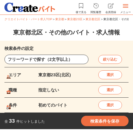
後で見る
閲覧履歴
会員登録
メニュー
クリエイトバイト・パート求人TOP
＞
東京都
＞
東京都23区
＞
東京都北区
＞
東京都北区・その他の
東京都北区・その他のバイト・求人情報
検索条件の設定
絞り込む
エリア
東京都23区(北区)
選択
職種
指定しない
選択
条件
初めてのバイト
選択
33
検索条件を保存
全
件ヒットしました