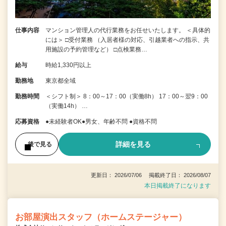
仕事内容
マンション管理人の代行業務をお任せいたします。 ＜具体的
には＞ □受付業務 （入居者様の対応、引越業者への指示、共
用施設の予約管理など） □点検業務…
給与
時給1,330円以上
勤務地
東京都全域
勤務時間
＜シフト制＞ 8：00～17：00（実働8h） 17：00～翌9：00
（実働14h） …
応募資格
●未経験者OK●男女、年齢不問 ●資格不問
詳細を見る
後で見る
更新日： 2026/07/06 掲載終了日： 2026/08/07
本日掲載終了になります
お部屋演出スタッフ（ホームステージャー）