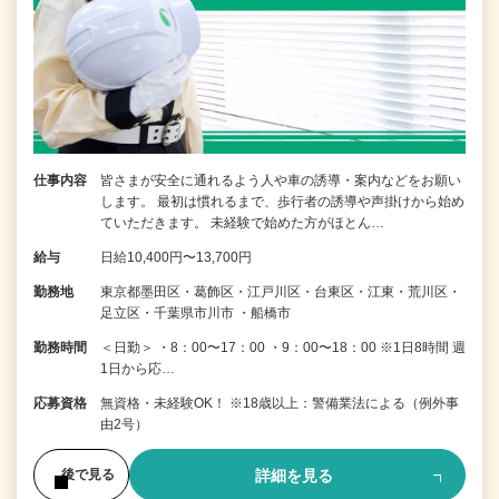
仕事内容
皆さまが安全に通れるよう人や車の誘導・案内などをお願い
します。 最初は慣れるまで、歩行者の誘導や声掛けから始め
ていただきます。 未経験で始めた方がほとん…
給与
日給10,400円〜13,700円
勤務地
東京都墨田区・葛飾区・江戸川区・台東区・江東・荒川区・
足立区・千葉県市川市 ・船橋市
勤務時間
＜日勤＞ ・8：00〜17：00 ・9：00〜18：00 ※1日8時間 週
1日から応…
応募資格
無資格・未経験OK！ ※18歳以上：警備業法による（例外事
由2号）
詳細を見る
後で見る