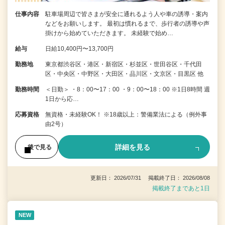
仕事内容
駐車場周辺で皆さまが安全に通れるよう人や車の誘導・案内
などをお願いします。 最初は慣れるまで、歩行者の誘導や声
掛けから始めていただきます。 未経験で始め…
給与
日給10,400円〜13,700円
勤務地
東京都渋谷区・港区・新宿区・杉並区・世田谷区・千代田
区・中央区・中野区・大田区・品川区・文京区・目黒区 他
勤務時間
＜日勤＞ ・8：00〜17：00 ・9：00〜18：00 ※1日8時間 週
1日から応…
応募資格
無資格・未経験OK！ ※18歳以上：警備業法による（例外事
由2号）
詳細を見る
後で見る
更新日： 2026/07/31 掲載終了日： 2026/08/08
掲載終了まであと1日
NEW