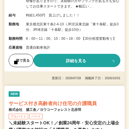
研修がありますので、未経験の方やブランクがある方も安心
してお仕事スタートできます。 ★幅広い…
給与
時給1,450円 賃上げしました！！
勤務地
東京都北区東十条2-4-10（JR京浜東北線「東十条駅」徒歩3
分、JR埼京線「十条駅」徒歩10分）
勤務時間
8：00～11：00、15：00～18：00 【30分程度変動有り】
応募資格
普通自動車免許
詳細を見る
後で見る
更新日： 2026/07/28 掲載終了日： 2026/10/31
NEW
サービス付き高齢者向け住宅の介護職員
株式会社 揚工舎／ヨウコーフォレスト北赤羽
アルバイト
パート
＼未経験スタートOK！／創業24周年・安心安定の上場企