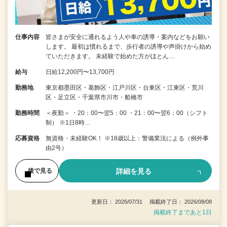
仕事内容
皆さまが安全に通れるよう人や車の誘導・案内などをお願い
します。 最初は慣れるまで、歩行者の誘導や声掛けから始め
ていただきます。 未経験で始めた方がほとん…
給与
日給12,200円〜13,700円
勤務地
東京都墨田区・葛飾区・江戸川区・台東区・江東区・荒川
区・足立区・千葉県市川市・船橋市
勤務時間
＜夜勤＞ ・20：00〜翌5：00 ・21：00〜翌6：00（シフト
制） ※1日8時…
応募資格
無資格・未経験OK！ ※18歳以上：警備業法による（例外事
由2号）
詳細を見る
後で見る
更新日： 2026/07/31 掲載終了日： 2026/08/08
掲載終了まであと1日