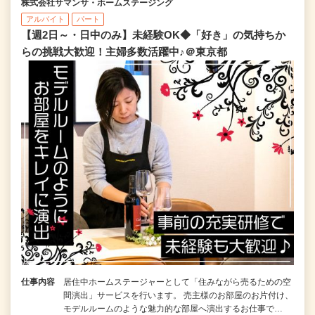
株式会社サマンサ・ホームステージング
アルバイト
パート
【週2日～・日中のみ】未経験OK◆「好き」の気持ちか
らの挑戦大歓迎！主婦多数活躍中♪＠東京都
仕事内容
居住中ホームステージャーとして「住みながら売るための空
間演出」サービスを行います。 売主様のお部屋のお片付け、
モデルルームのような魅力的な部屋へ演出するお仕事で…