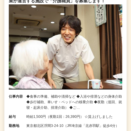
業が運営する施設で「介護職員」を募集します！
仕事内容
◆食事の準備、補助や清掃など ◆入浴や排泄などの身体介助
◆歩行補助、車いす・ベッドへの移乗介助 ◆夜勤（巡回、就
寝・起床介助、排泄介助） ◆ご…
給与
時給1,500円（夜勤1回：26,390円） ☆賃上げしました
勤務地
東京都北区浮間3-24-10（JR埼京線「北赤羽駅」徒歩4分）