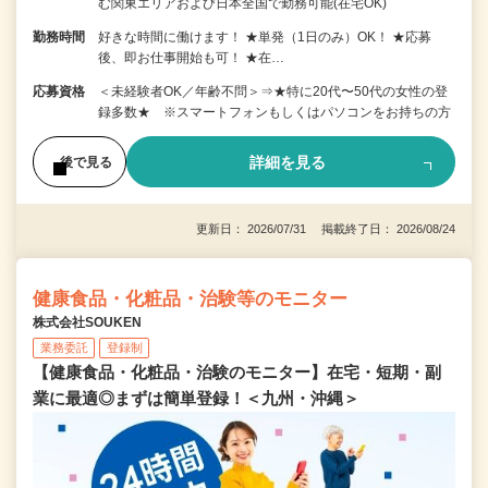
む関東エリアおよび日本全国で勤務可能(在宅OK)
勤務時間
好きな時間に働けます！ ★単発（1日のみ）OK！ ★応募
後、即お仕事開始も可！ ★在…
応募資格
＜未経験者OK／年齢不問＞⇒★特に20代〜50代の女性の登
録多数★ ※スマートフォンもしくはパソコンをお持ちの方
詳細を見る
後で見る
更新日： 2026/07/31 掲載終了日： 2026/08/24
健康食品・化粧品・治験等のモニター
株式会社SOUKEN
業務委託
登録制
【健康食品・化粧品・治験のモニター】在宅・短期・副
業に最適◎まずは簡単登録！＜九州・沖縄＞