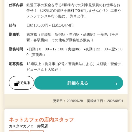
仕事内容
鉄道工事の安全を守る!!駅構内での列車見張員のお仕事をお
任せ！ 《JR認定の資格を無料でGETしませんか？》 工事や
メンテナンスを行う際に、 列車と作…
給与
日給10,500円～日給14,474円
勤務地
東京都（池袋駅・新宿駅・赤羽駅・品川駅）千葉県（松戸
駅）各駅構内 その他各所勤務地多数あり
勤務時間
●日勤｜8：00～17：00（実働8h） ●夜勤｜22：00～翌5：0
0（実働8h） …
応募資格
18歳以上（例外事由2号／警備業法による）未経験・警備デ
ビューさんも大歓迎！
詳細を見る
後で見る
更新日： 2026/07/29 掲載終了日： 2026/09/01
ネットカフェの店内スタッフ
カスタマカフェ 赤羽店