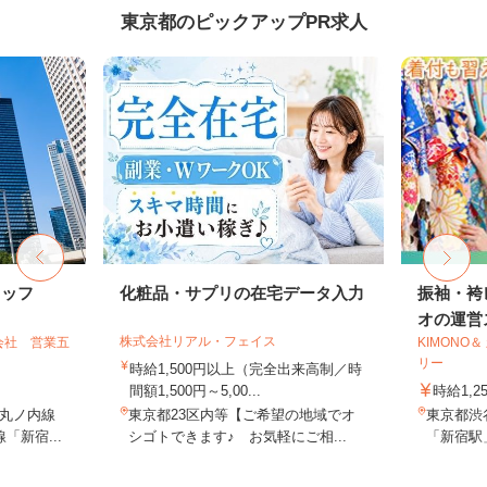
東京都のピックアップPR求人
タッフ
化粧品・サプリの在宅データ入力
振袖・袴
オの運営ス
株式会社リアル・フェイス
会社 営業五
KIMONO
リー
時給1,500円以上（完全出来高制／時
間額1,500円～5,00...
時給1,2
丸ノ内線
東京都23区内等【ご希望の地域でオ
東京都渋谷
「新宿...
シゴトできます♪ お気軽にご相...
「新宿駅