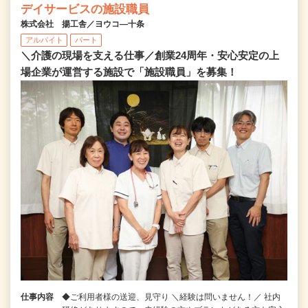
デイサービスの施設職員
株式会社 揚工舎／ヨウコ―十条
アルバイト
パート
＼介護の現場を支える仕事／創業24周年・安心安定の上
場企業が運営する施設で「施設職員」を募集！
仕事内容
◆ご利用者様の送迎、見守り ＼経験は問いません！／ 社内