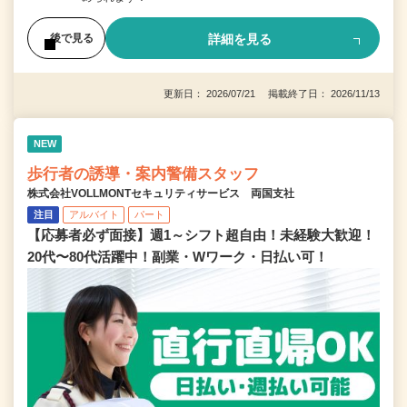
詳細を見る
後で見る
更新日： 2026/07/21 掲載終了日： 2026/11/13
NEW
歩行者の誘導・案内警備スタッフ
株式会社VOLLMONTセキュリティサービス 両国支社
注目
アルバイト
パート
【応募者必ず面接】週1～シフト超自由！未経験大歓迎！
20代〜80代活躍中！副業・Wワーク・日払い可！