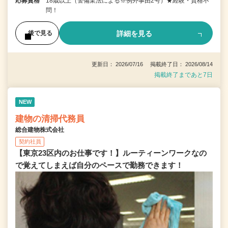
応募資格
18歳以上（警備業法による※例外事由2号）★経験・資格不
問！
詳細を見る
後で見る
更新日： 2026/07/16 掲載終了日： 2026/08/14
掲載終了まであと7日
NEW
建物の清掃代務員
総合建物株式会社
契約社員
【東京23区内のお仕事です！】ルーティーンワークなの
で覚えてしまえば自分のペースで勤務できます！