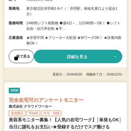
勤務地
東京都北区赤羽南1-8-7（「赤羽駅」南改札東口より徒歩1
分）
勤務時間
24時間シフト制勤務 ◆週4日～、1日5時間～OK！ ◆シフト
自由・自己申告制 ★平…
応募資格
★学歴不問 ★フリーター大歓迎 ★WワークOK！ ★扶養内勤
務OK！
詳細を見る
後で見る
更新日： 2026/06/26 掲載終了日： 2026/12/31
NEW
完全在宅可のアンケートモニター
株式会社 クラウドワーカー
業務委託
登録制
在宅・内職
美容系モニター募集！【人気の在宅ワーク】│単発もOK│
当日に謝礼をお支払い★登録するだけでスグ働ける