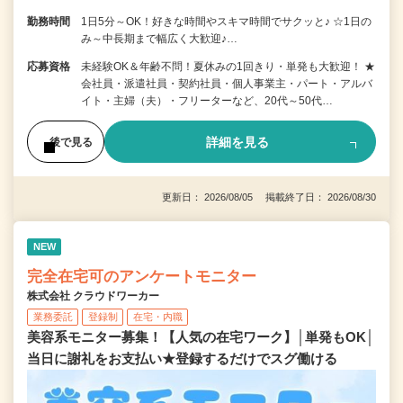
勤務時間
1日5分～OK！好きな時間やスキマ時間でサクッと♪ ☆1日の
み～中長期まで幅広く大歓迎♪…
応募資格
未経験OK＆年齢不問！夏休みの1回きり・単発も大歓迎！ ★
会社員・派遣社員・契約社員・個人事業主・パート・アルバ
イト・主婦（夫）・フリーターなど、20代～50代…
詳細を見る
後で見る
更新日： 2026/08/05 掲載終了日： 2026/08/30
NEW
完全在宅可のアンケートモニター
株式会社 クラウドワーカー
業務委託
登録制
在宅・内職
美容系モニター募集！【人気の在宅ワーク】│単発もOK│
当日に謝礼をお支払い★登録するだけでスグ働ける