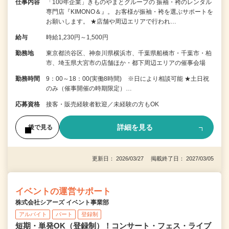
仕事内容
「100年企業」きものやまとグループの 振袖・袴のレンタル
専門店『KIMONO＆』。 お客様が振袖・袴を選ぶサポートを
お願いします。 ★店舗や周辺エリアで行われ…
給与
時給1,230円～1,500円
勤務地
東京都渋谷区、神奈川県横浜市、千葉県船橋市・千葉市・柏
市、埼玉県大宮市の店舗ほか・都下周辺エリアの催事会場
勤務時間
9：00～18：00(実働8時間) ※日により相談可能 ★土日祝
のみ（催事開催の時期限定）…
応募資格
接客・販売経験者歓迎／未経験の方もOK
詳細を見る
後で見る
更新日： 2026/03/27 掲載終了日： 2027/03/05
イベントの運営サポート
株式会社シアーズ イベント事業部
アルバイト
パート
登録制
短期・単発OK（登録制）！コンサート・フェス・ライブ