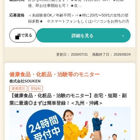
後、即お仕事開始も可！ ★在…
応募資格
＜未経験者OK／年齢不問＞⇒★特に20代〜50代の女性の登
録多数★ ※スマートフォンもしくはパソコンをお持ちの方
詳細を見る
後で見る
更新日： 2026/07/31 掲載終了日： 2026/08/24
健康食品・化粧品・治験等のモニター
株式会社SOUKEN
業務委託
登録制
【健康食品・化粧品・治験のモニター】在宅・短期・副
業に最適◎まずは簡単登録！＜九州・沖縄＞