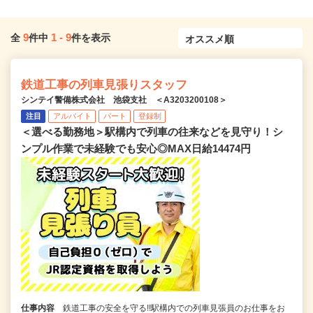
9
1
-
9
全
件中
件を表示
鉄道工事の列車見張りスタッフ
シンテイ警備株式会社 池袋支社 ＜A3203200108＞
注目
アルバイト
パート
登録制
＜選べる勤務地＞駅構内で列車の往来などを見守り！シ
ンプル作業で未経験でも安心◎MAX日給14474円
仕事内容
鉄道工事の安全を守る!!駅構内での列車見張員のお仕事をお