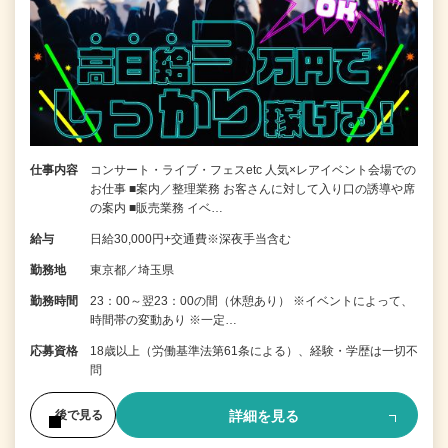
仕事内容
コンサート・ライブ・フェスetc 人気×レアイベント会場での
お仕事 ■案内／整理業務 お客さんに対して入り口の誘導や席
の案内 ■販売業務 イベ…
給与
日給30,000円+交通費※深夜手当含む
勤務地
東京都／埼玉県
勤務時間
23：00～翌23：00の間（休憩あり） ※イベントによって、
時間帯の変動あり ※一定…
応募資格
18歳以上（労働基準法第61条による）、経験・学歴は一切不
問
詳細を見る
後で見る