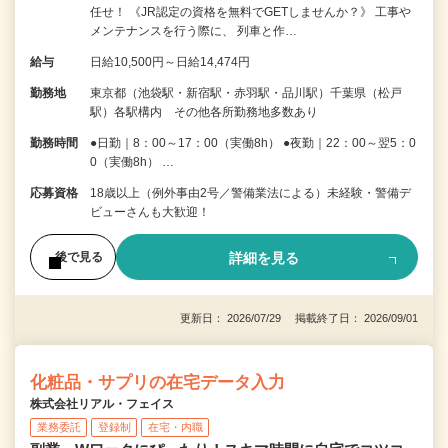
任せ！ 《JR認定の資格を無料でGETしませんか？》 工事や
メンテナンスを行う際に、 列車と作…
給与
日給10,500円～日給14,474円
勤務地
東京都（池袋駅・新宿駅・赤羽駅・品川駅）千葉県（松戸
駅）各駅構内 その他各所勤務地多数あり
勤務時間
●日勤｜8：00～17：00（実働8h） ●夜勤｜22：00～翌5：0
0（実働8h） …
応募資格
18歳以上（例外事由2号／警備業法による）未経験・警備デ
ビューさんも大歓迎！
詳細を見る
後で見る
更新日： 2026/07/29 掲載終了日： 2026/09/01
化粧品・サプリの在宅データ入力
株式会社リアル・フェイス
業務委託
登録制
在宅・内職