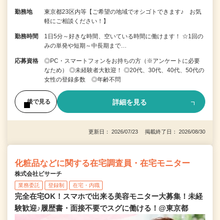
勤務地
東京都23区内等【ご希望の地域でオシゴトできます♪ お気
軽にご相談ください！】
勤務時間
1日5分～好きな時間、空いている時間に働けます！ ☆1回の
みの単発や短期～中長期まで…
応募資格
◎PC・スマートフォンをお持ちの方（※アンケートに必要
なため） ◎未経験者大歓迎！ ◎20代、30代、40代、50代の
女性の登録多数 ◎年齢不問
詳細を見る
後で見る
更新日： 2026/07/23 掲載終了日： 2026/08/30
化粧品などに関する在宅調査員・在宅モニター
株式会社ビサーチ
業務委託
登録制
在宅・内職
完全在宅OK！スマホで出来る美容モニター大募集！未経
験歓迎♪履歴書・面接不要でスグに働ける！@東京都