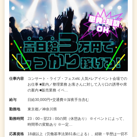
仕事内容
コンサート・ライブ・フェスetc 人気×レアイベント会場での
お仕事 ■案内／整理業務 お客さんに対して入り口の誘導や席
の案内 ■販売業務 イベ…
給与
日給30,000円+交通費※深夜手当含む
勤務地
東京都／神奈川県
勤務時間
23：00～翌23：00の間（休憩あり） ※イベントによって、
時間帯の変動あり ※一定…
応募資格
18歳以上（労働基準法第61条による）、経験・学歴は一切不