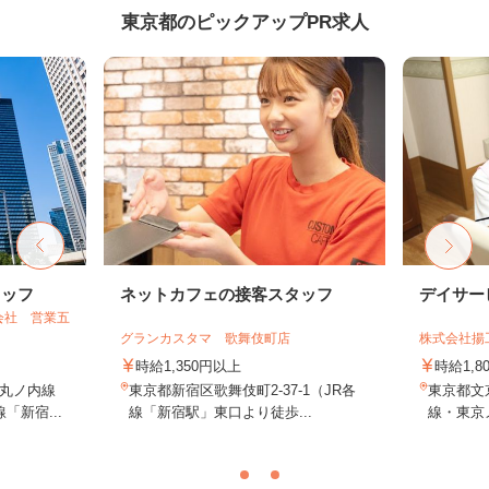
東京都のピックアップPR求人
タッフ
ネットカフェの接客スタッフ
デイサー
会社 営業五
グランカスタマ 歌舞伎町店
株式会社揚
時給1,350円以上
時給1,
丸ノ内線
東京都新宿区歌舞伎町2-37-1（JR各
東京都文京
「新宿...
線「新宿駅」東口より徒歩...
線・東京