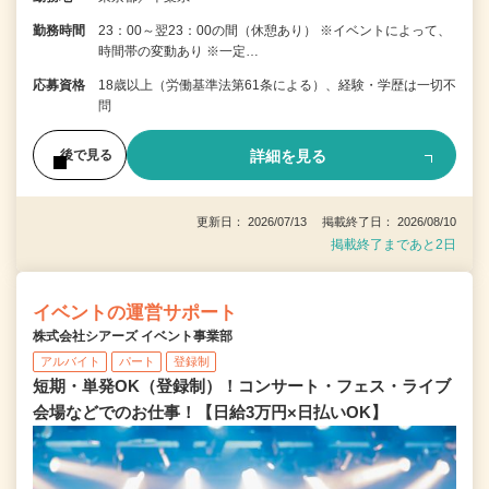
勤務時間
23：00～翌23：00の間（休憩あり） ※イベントによって、
時間帯の変動あり ※一定…
応募資格
18歳以上（労働基準法第61条による）、経験・学歴は一切不
問
詳細を見る
後で見る
更新日： 2026/07/13 掲載終了日： 2026/08/10
掲載終了まであと2日
イベントの運営サポート
株式会社シアーズ イベント事業部
アルバイト
パート
登録制
短期・単発OK（登録制）！コンサート・フェス・ライブ
会場などでのお仕事！【日給3万円×日払いOK】