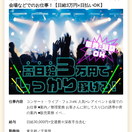
会場などでのお仕事！【日給3万円×日払いOK】
仕事内容
コンサート・ライブ・フェスetc 人気×レアイベント会場での
お仕事 ■案内／整理業務 お客さんに対して入り口の誘導や席
の案内 ■販売業務 イベ…
給与
日給30,000円+交通費※深夜手当含む
勤務地
東京都／千葉県