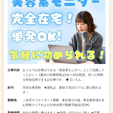
仕事内容
おうちでお仕事ができる『美容系モニター』として活躍して
ください！ 1案件の作業時間は5分〜10分程度。空いた時間
を有効活用できるお仕事です。 ◆【いろん…
給与
完全出来高制 ★謝礼は、最短で当日のうちに受け取れま
す！
勤務地
ご自宅※フルリモート勤務 東京都その他、東京都全域を含
む関東エリアおよび日本全国で勤務可能(在宅OK)
勤務時間
好きな時間に働けます！ ★単発（1日のみ）OK！ ★応募