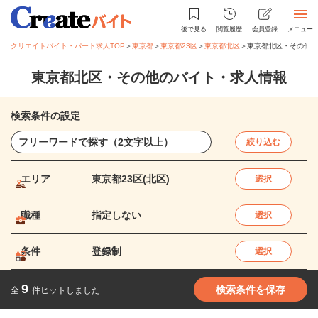
後で見る
閲覧履歴
会員登録
メニュー
クリエイトバイト・パート求人TOP
＞
東京都
＞
東京都23区
＞
東京都北区
＞
東京都北区・その他の
東京都北区・その他のバイト・求人情報
検索条件の設定
絞り込む
エリア
東京都23区(北区)
選択
職種
指定しない
選択
条件
登録制
選択
9
検索条件を保存
全
件ヒットしました