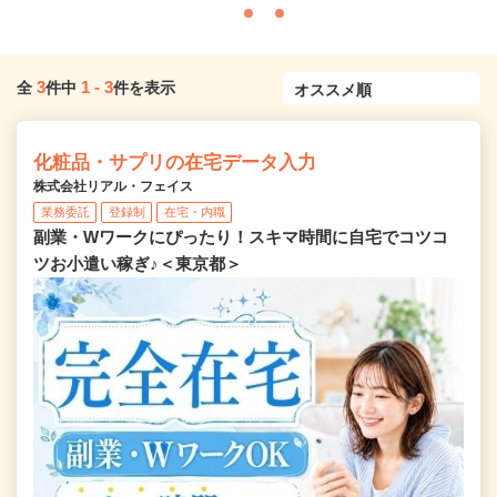
3
1
-
3
全
件中
件を表示
化粧品・サプリの在宅データ入力
株式会社リアル・フェイス
業務委託
登録制
在宅・内職
副業・Wワークにぴったり！スキマ時間に自宅でコツコ
ツお小遣い稼ぎ♪＜東京都＞