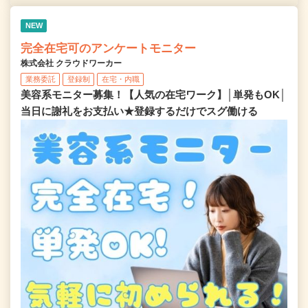
NEW
完全在宅可のアンケートモニター
株式会社 クラウドワーカー
業務委託
登録制
在宅・内職
美容系モニター募集！【人気の在宅ワーク】│単発もOK│
当日に謝礼をお支払い★登録するだけでスグ働ける