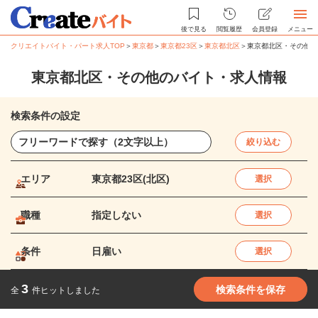
後で見る
閲覧履歴
会員登録
メニュー
クリエイトバイト・パート求人TOP
＞
東京都
＞
東京都23区
＞
東京都北区
＞
東京都北区・その他の
東京都北区・その他のバイト・求人情報
検索条件の設定
絞り込む
エリア
東京都23区(北区)
選択
職種
指定しない
選択
条件
日雇い
選択
3
検索条件を保存
全
件ヒットしました