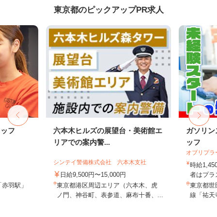
東京都のピックアップPR求人
タッフ
六本木ヒルズの展望台・美術館エ
ガソリン
リアでの案内警...
ッフ
オブリプラ
シンテイ警備株式会社 六本木支社
時給1,
日給9,500円〜15,000円
者はプラス
「赤羽駅」
東京都港区周辺エリア（六本木、虎
東京都世田
ノ門、神谷町、表参道、麻布十番、...
線「祐天寺