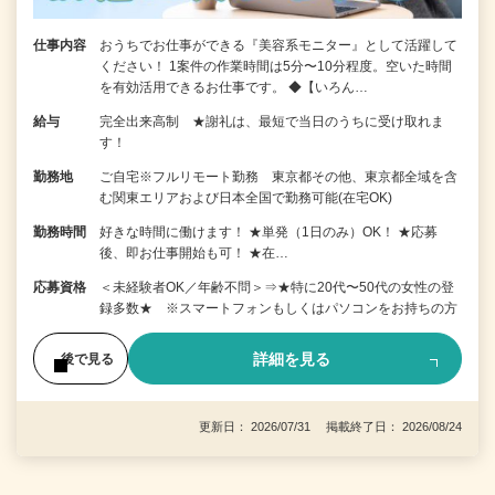
仕事内容
おうちでお仕事ができる『美容系モニター』として活躍して
ください！ 1案件の作業時間は5分〜10分程度。空いた時間
を有効活用できるお仕事です。 ◆【いろん…
給与
完全出来高制 ★謝礼は、最短で当日のうちに受け取れま
す！
勤務地
ご自宅※フルリモート勤務 東京都その他、東京都全域を含
む関東エリアおよび日本全国で勤務可能(在宅OK)
勤務時間
好きな時間に働けます！ ★単発（1日のみ）OK！ ★応募
後、即お仕事開始も可！ ★在…
応募資格
＜未経験者OK／年齢不問＞⇒★特に20代〜50代の女性の登
録多数★ ※スマートフォンもしくはパソコンをお持ちの方
詳細を見る
後で見る
更新日： 2026/07/31 掲載終了日： 2026/08/24