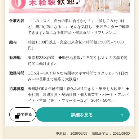
仕事内容
「このコスメ、自分の肌に合うかな？」「試してみたいけ
ど、費用が気になる…」 そんな気持ち、美容モニターで解決
できます♪ 気になる化粧品・健康食品・サプリメン…
給与
時給1,500円以上（完全出来高制／時間額1,500円～5,000
円）
勤務地
東京都23区内等 ◆勤務地多数♪ご自宅やお近くの店舗で間
時間に働けます♪
勤務時間
1日5分～OK！好きな時間やスキマ時間でサクッと♪ ☆1日の
み～中長期まで幅広く大歓迎♪…
応募資格
未経験OK＆年齢不問！夏休みの1回きり・単発も大歓迎！ ★
会社員・派遣社員・契約社員・個人事業主・パート・アルバ
イト・主婦（夫）・フリーターなど、20代～50代…
詳細を見る
後で見る
更新日： 2026/08/05 掲載終了日： 2026/08/30