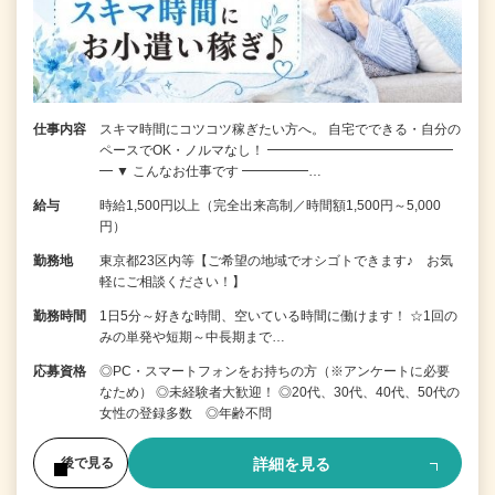
仕事内容
スキマ時間にコツコツ稼ぎたい方へ。 自宅でできる・自分の
ペースでOK・ノルマなし！ ━━━━━━━━━━━━━━
━ ▼ こんなお仕事です ━━━━━…
給与
時給1,500円以上（完全出来高制／時間額1,500円～5,000
円）
勤務地
東京都23区内等【ご希望の地域でオシゴトできます♪ お気
軽にご相談ください！】
勤務時間
1日5分～好きな時間、空いている時間に働けます！ ☆1回の
みの単発や短期～中長期まで…
応募資格
◎PC・スマートフォンをお持ちの方（※アンケートに必要
なため） ◎未経験者大歓迎！ ◎20代、30代、40代、50代の
女性の登録多数 ◎年齢不問
詳細を見る
後で見る