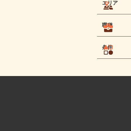
エリア
職種
条件