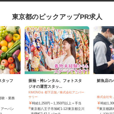
東京都のピックアップPR求人
スタッフ
振袖・袴レンタル、フォトスタ
鮮魚店
ジオの運営スタッ...
KIMONO＆ 都下店舗／株式会社アニバー
サリー
株式会社旬
円（経験・業務
時給1,250円～1,350円以上＋手当
時給1,