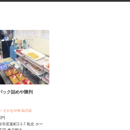
のパック詰めや陳列
スーパーマーケットのスタッフ
（経験者）
三和 ららぽーと豊洲店
 ／ さかなや旬 仙川店
時給1,500円～2,200円（経験・業務
300円
内容による）★OPEN...