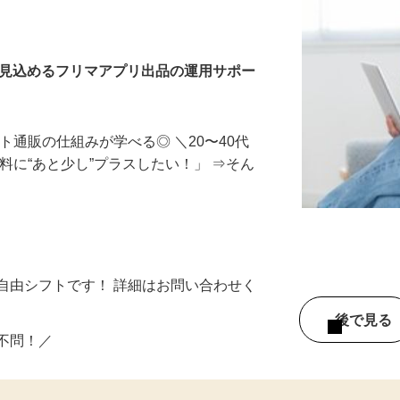
を見込めるフリマアプリ出品の運用サポー
ト通販の仕組みが学べる◎ ＼20〜40代
料に“あと少し”プラスしたい！」 ⇒そん
務
自由シフトです！ 詳細はお問い合わせく
後で見
い不問！／