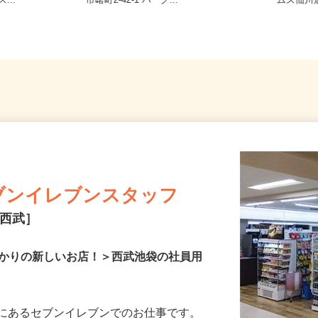
4 アーバン
東京都八王子市旭町1-12/東京都立川
東京都調
...
市曙町2-42-1 パーク...
ムズ仙川
ブンイレブンスタッフ
・西武］
ばかりの新しいお店！＞西武池袋の社員用