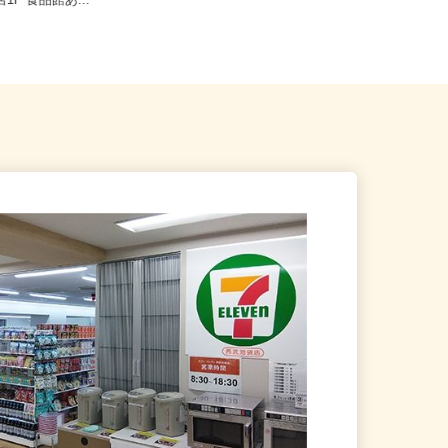
布市若葉町2-1-7 島忠 ホー
東京都江東区豊洲2-1-14 アーバン
店1F 食品館あ...
ドックららぽーと豊洲 ス...