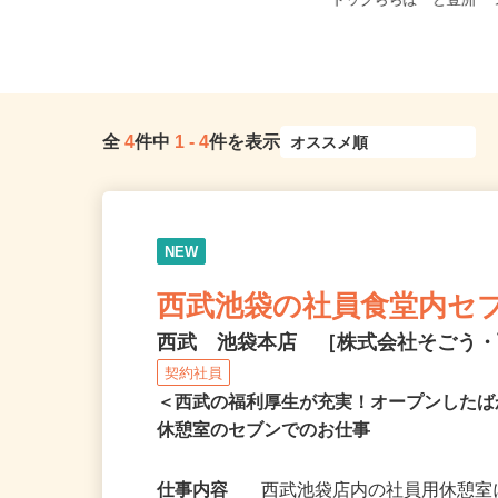
東京都調布市若葉町2-1-7 島忠 ホー
東京都江東区豊洲2-1-1
ムズ仙川店1F 食品館あ...
ドックららぽーと豊洲 ス
全
4
件中
1
-
4
件を表示
NEW
西武池袋の社員食堂内セ
西武 池袋本店 ［株式会社そごう
契約社員
＜西武の福利厚生が充実！オープンした
休憩室のセブンでのお仕事