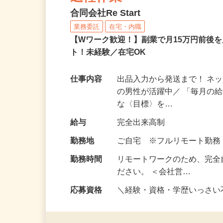
送軽作業
合同会社Re Start
業務委託
在宅・内職
【Wワーク歓迎！】副業で月15万円前後
ト！未経験／在宅OK
仕事内容
出品入力から発送まで！ ネッ
の男性が活躍中／ 「毎月の給
な〈目標〉を…
給与
完全出来高制
勤務地
ご自宅 ※フルリモート勤
勤務時間
リモートワークのため、完全
ださい。 ＜会社営…
応募資格
＼経験・資格・学歴いっさ