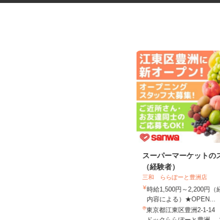
鮮魚店のパック詰めや陳列
スーパーマーケットの
（経験者）
三和 ららぽーと豊洲店
株式会社旬 ／ さかなや旬 仙川店
時給1,500円～2,200
時給1,300円
内容による）★OPEN...