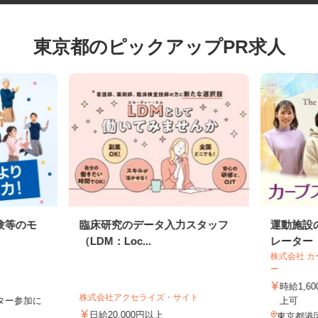
東京都のピックアップPR求人
験等のモ
臨床研究のデータ入力スタッフ
運動施
（LDM：Loc...
レーター
株式会社
ー
時給1
株式会社アクセライズ・サイト
モニター参加に
上可