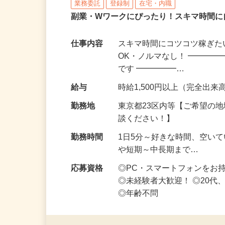
株式会社リアル・フェイス
業務委託
登録制
在宅・内職
副業・Wワークにぴったり！スキマ時間に
仕事内容
スキマ時間にコツコツ稼ぎた
OK・ノルマなし！ ━━━━
です ━━━━━…
給与
時給1,500円以上（完全出来高
勤務地
東京都23区内等【ご希望の
談ください！】
勤務時間
1日5分～好きな時間、空い
や短期～中長期まで…
応募資格
◎PC・スマートフォンをお
◎未経験者大歓迎！ ◎20代
◎年齢不問