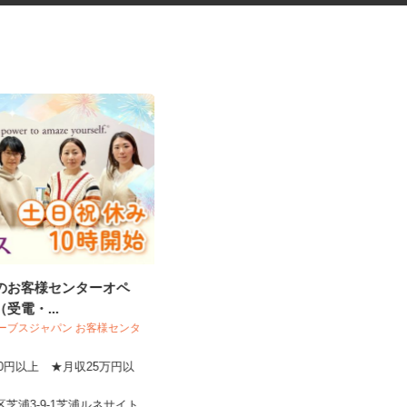
設のお客様センターオペ
健康食品・化粧品・治験等のモ
（受電・...
ニター
 カーブスジャパン お客様センタ
株式会社SOUKEN
,600円以上 ★月収25万円以
5,000円以上（1回のモニター参加に