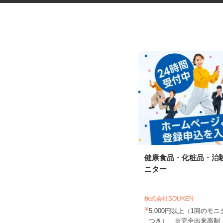
運動施設のお客様センターオペ
健康食品・化粧品・治
レーター（受電・...
ニター
株式会社 カーブスジャパン お客様センタ
ー
株式会社SOUKEN
時給1,600円以上 ★月収25万円以
上可
5,000円以上（1回の