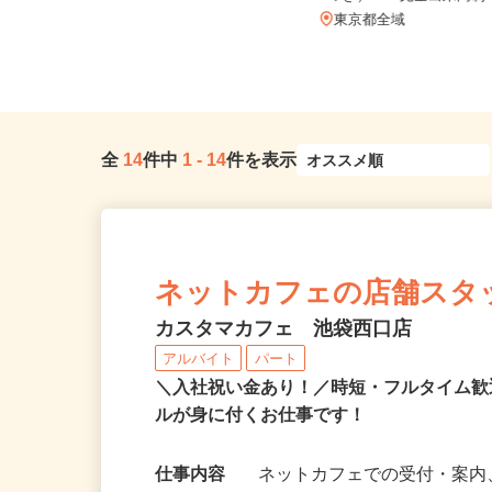
つき） ※完全出来高
東京都港区芝浦3-9-1芝浦ルネサイト
タワー9F/JR「田町駅」...
東京都全域
全
14
件中
1
-
14
件を表示
ネットカフェの店舗スタ
カスタマカフェ 池袋西口店
アルバイト
パート
＼入社祝い金あり！／時短・フルタイム
ルが身に付くお仕事です！