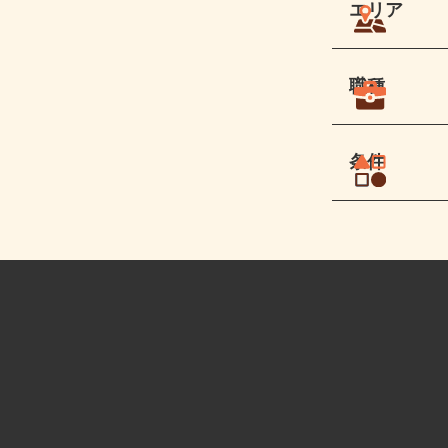
エリア
職種
条件