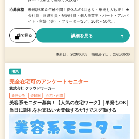
応募資格
未経験OK＆年齢不問！夏休みの1回きり・単発も大歓迎！ ★
会社員・派遣社員・契約社員・個人事業主・パート・アルバ
イト・主婦（夫）・フリーターなど、20代～50代…
詳細を見る
後で見る
更新日： 2026/08/05 掲載終了日： 2026/08/30
NEW
完全在宅可のアンケートモニター
株式会社 クラウドワーカー
業務委託
登録制
在宅・内職
美容系モニター募集！【人気の在宅ワーク】│単発もOK│
当日に謝礼をお支払い★登録するだけでスグ働ける