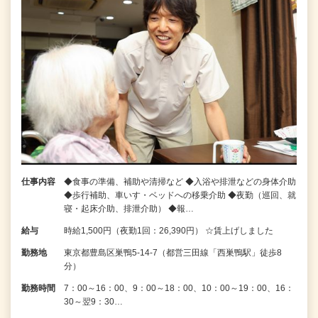
仕事内容
◆食事の準備、補助や清掃など ◆入浴や排泄などの身体介助
◆歩行補助、車いす・ベッドへの移乗介助 ◆夜勤（巡回、就
寝・起床介助、排泄介助） ◆報…
給与
時給1,500円（夜勤1回：26,390円） ☆賃上げしました
勤務地
東京都豊島区巣鴨5-14-7（都営三田線「西巣鴨駅」徒歩8
分）
勤務時間
7：00～16：00、9：00～18：00、10：00～19：00、16：
30～翌9：30…