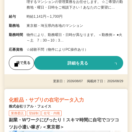
理するマンションの管理業務をお任せします。 ☆ご希望の勤
務地・曜日・日時をご相談下さい！あなたのご要望に…
給与
時給1,141円～1,700円
勤務地
東京都・埼玉県内各地のマンション
勤務時間
物件により、勤務曜日・日時が異なります。 ＜勤務例＞ ●火
～土 7：30～10：3…
応募資格
☆経験不問（物件によりPC操作あり）
詳細を見る
後で見る
更新日： 2026/08/07 掲載終了日： 2026/08/29
化粧品・サプリの在宅データ入力
株式会社リアル・フェイス
業務委託
登録制
在宅・内職
副業・Wワークにぴったり！スキマ時間に自宅でコツコ
ツお小遣い稼ぎ♪＜東京都＞