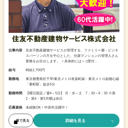
仕事内容
住友不動産建物サービスが管理する、ファミリー層・ビジネ
スパーソンの方を中心とした、分譲マンションの管理人さん
業務をお任せします。 ＜具体的には＞ □受付…
給与
時給1,700円
勤務地
東京都豊島区千早/東京メトロ有楽町線・東京メトロ副都心線
「要町駅」徒歩5分
勤務時間
【曜日固定／週4～5日】 月・水～土 7：30～9：30 ※第
2・第4・第5月曜は休日
応募資格
未経験OK！中高年活躍中！
詳細を見る
後で見る