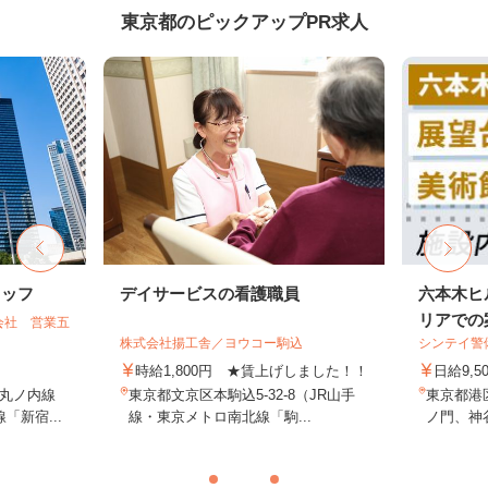
東京都のピックアップPR求人
タッフ
デイサービスの看護職員
六本木ヒ
リアでの案
会社 営業五
株式会社揚工舎／ヨウコー駒込
シンテイ警
時給1,800円 ★賃上げしました！！
日給9,5
丸ノ内線
東京都文京区本駒込5-32-8（JR山手
東京都港
「新宿...
線・東京メトロ南北線「駒...
ノ門、神