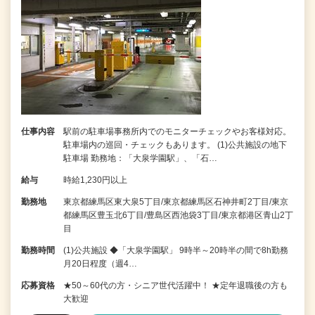
仕事内容
駅前の駐車場事務所内でのモニターチェックやお客様対応。
駐車場内の巡回・チェックもあります。 (1)公共施設の地下
駐車場 勤務地：「大泉学園駅」、「石…
給与
時給1,230円以上
勤務地
東京都練馬区東大泉5丁目/東京都練馬区石神井町2丁目/東京
都練馬区豊玉北6丁目/豊島区西池袋3丁目/東京都港区青山2丁
目
勤務時間
(1)公共施設 ◆「大泉学園駅」 9時半～20時半の間で8h勤務
月20日程度（週4…
応募資格
★50～60代の方・シニア世代活躍中！ ★定年退職後の方も
大歓迎