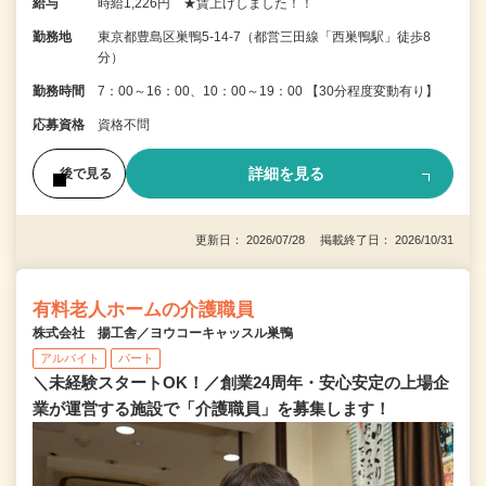
給与
時給1,226円 ★賃上げしました！！
勤務地
東京都豊島区巣鴨5-14-7（都営三田線「西巣鴨駅」徒歩8
分）
勤務時間
7：00～16：00、10：00～19：00 【30分程度変動有り】
応募資格
資格不問
詳細を見る
後で見る
更新日： 2026/07/28 掲載終了日： 2026/10/31
有料老人ホームの介護職員
株式会社 揚工舎／ヨウコーキャッスル巣鴨
アルバイト
パート
＼未経験スタートOK！／創業24周年・安心安定の上場企
業が運営する施設で「介護職員」を募集します！