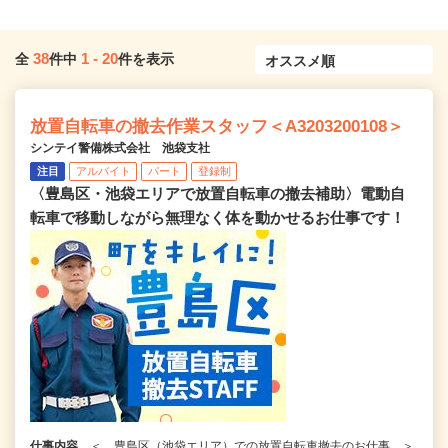
38
1
-
20
全
件中
件を表示
放置自転車の撤去作業スタッフ＜A3203200108＞
シンテイ警備株式会社 池袋支社
注目
アルバイト
パート
登録制
〈豊島区・池袋エリアで放置自転車の撤去補助〉電動自
転車で移動しながら無理なく体を動かせるお仕事です！
仕事内容
＜ 豊島区（池袋エリア）での放置自転車撤去のお仕事 ＞