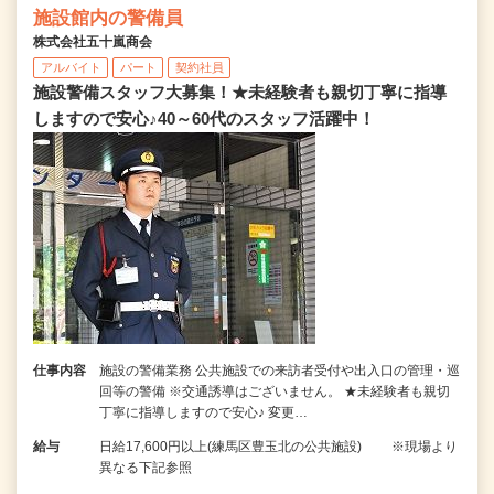
施設館内の警備員
株式会社五十嵐商会
アルバイト
パート
契約社員
施設警備スタッフ大募集！★未経験者も親切丁寧に指導
しますので安心♪40～60代のスタッフ活躍中！
仕事内容
施設の警備業務 公共施設での来訪者受付や出入口の管理・巡
回等の警備 ※交通誘導はございません。 ★未経験者も親切
丁寧に指導しますので安心♪ 変更…
給与
日給17,600円以上(練馬区豊玉北の公共施設) ※現場より
異なる下記参照