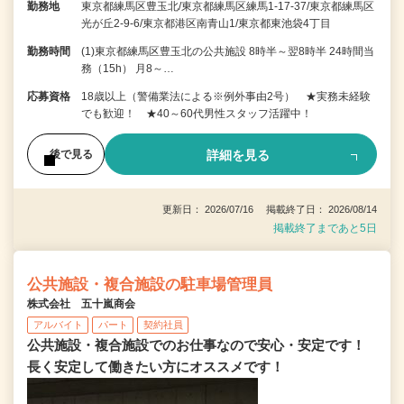
勤務地
東京都練馬区豊玉北/東京都練馬区練馬1-17-37/東京都練馬区
光が丘2-9-6/東京都港区南青山1/東京都東池袋4丁目
勤務時間
(1)東京都練馬区豊玉北の公共施設 8時半～翌8時半 24時間当
務（15h） 月8～…
応募資格
18歳以上（警備業法による※例外事由2号） ★実務未経験
でも歓迎！ ★40～60代男性スタッフ活躍中！
詳細を見る
後で見る
更新日： 2026/07/16 掲載終了日： 2026/08/14
掲載終了まであと5日
公共施設・複合施設の駐車場管理員
株式会社 五十嵐商会
アルバイト
パート
契約社員
公共施設・複合施設でのお仕事なので安心・安定です！
長く安定して働きたい方にオススメです！