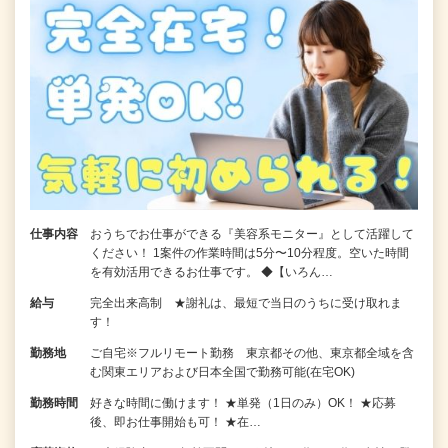
仕事内容
おうちでお仕事ができる『美容系モニター』として活躍して
ください！ 1案件の作業時間は5分〜10分程度。空いた時間
を有効活用できるお仕事です。 ◆【いろん…
給与
完全出来高制 ★謝礼は、最短で当日のうちに受け取れま
す！
勤務地
ご自宅※フルリモート勤務 東京都その他、東京都全域を含
む関東エリアおよび日本全国で勤務可能(在宅OK)
勤務時間
好きな時間に働けます！ ★単発（1日のみ）OK！ ★応募
後、即お仕事開始も可！ ★在…