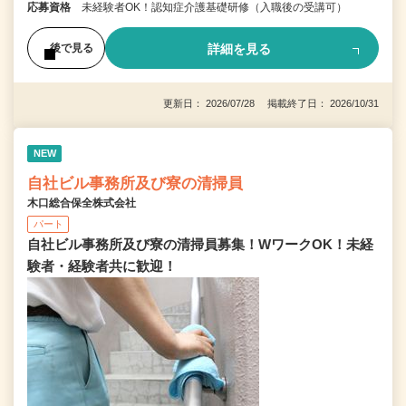
応募資格
未経験者OK！認知症介護基礎研修（入職後の受講可）
詳細を見る
後で見る
更新日： 2026/07/28 掲載終了日： 2026/10/31
NEW
自社ビル事務所及び寮の清掃員
木口総合保全株式会社
パート
自社ビル事務所及び寮の清掃員募集！WワークOK！未経
験者・経験者共に歓迎！