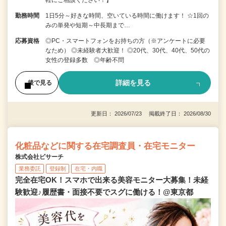
勤務時間
1日5分～好きな時間、空いている時間に働けます！ ☆1回の
みの単発や短期～中長期まで…
応募資格
◎PC・スマートフォンをお持ちの方（※アンケートに必要
なため） ◎未経験者大歓迎！ ◎20代、30代、40代、50代の
女性の登録多数 ◎年齢不問
詳細を見る
後で見る
更新日： 2026/07/23 掲載終了日： 2026/08/30
化粧品などに関する在宅調査員・在宅モニター
株式会社ビサーチ
業務委託
登録制
在宅・内職
完全在宅OK！スマホで出来る美容モニター大募集！未経
験歓迎♪履歴書・面接不要でスグに働ける！@東京都