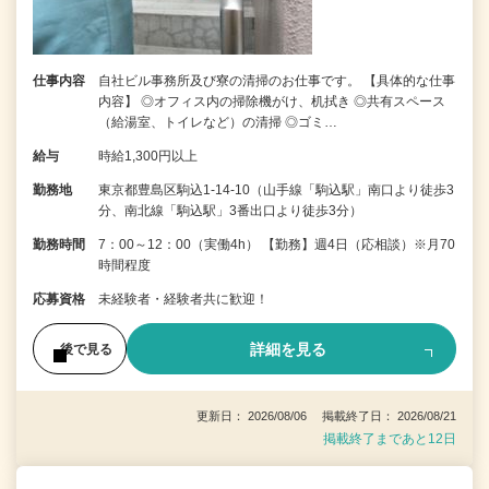
仕事内容
自社ビル事務所及び寮の清掃のお仕事です。 【具体的な仕事
内容】 ◎オフィス内の掃除機がけ、机拭き ◎共有スペース
（給湯室、トイレなど）の清掃 ◎ゴミ…
給与
時給1,300円以上
勤務地
東京都豊島区駒込1-14-10（山手線「駒込駅」南口より徒歩3
分、南北線「駒込駅」3番出口より徒歩3分）
勤務時間
7：00～12：00（実働4h） 【勤務】週4日（応相談）※月70
時間程度
応募資格
未経験者・経験者共に歓迎！
詳細を見る
後で見る
更新日： 2026/08/06 掲載終了日： 2026/08/21
掲載終了まであと12日