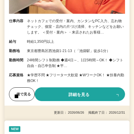
仕事内容
ネットカフェでの受付・案内、カンタンなPC入力、忘れ物
チェック、個室・店内の片づけ清掃、キッチンなどをお願い
します。 ＜受付・案内＞ ・来店されたお客様…
給与
時給1,350円以上
勤務地
東京都豊島区西池袋1-21-13（「池袋駅」徒歩1分）
勤務時間
24時間シフト制勤務 ◆週4日～、1日5時間～OK！ ◆シフト
自由・自己申告制 ★平…
応募資格
★学歴不問 ★フリーター大歓迎 ★WワークOK！ ★扶養内勤
務OK！
詳細を見る
後で見る
更新日： 2026/06/26 掲載終了日： 2026/12/31
NEW