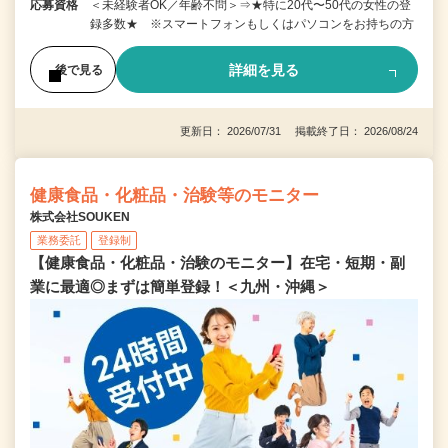
応募資格
＜未経験者OK／年齢不問＞⇒★特に20代〜50代の女性の登
録多数★ ※スマートフォンもしくはパソコンをお持ちの方
詳細を見る
後で見る
更新日： 2026/07/31 掲載終了日： 2026/08/24
健康食品・化粧品・治験等のモニター
株式会社SOUKEN
業務委託
登録制
【健康食品・化粧品・治験のモニター】在宅・短期・副
業に最適◎まずは簡単登録！＜九州・沖縄＞