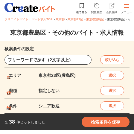
後で見る
閲覧履歴
会員登録
メニュー
クリエイトバイト・パート求人TOP
＞
東京都
＞
東京都23区
＞
東京都豊島区
＞
東京都豊島区・その
東京都豊島区・その他のバイト・求人情報
検索条件の設定
絞り込む
エリア
東京都23区(豊島区)
選択
職種
指定しない
選択
条件
シニア歓迎
選択
38
検索条件を保存
全
件ヒットしました