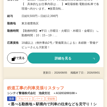
【 具体的なお仕事内容は… 】 ■現場移動 電動自転車で各
現場へ向かいます。 ■放置自転…
給与
日給9,500円～日給12,398円
勤務地
東京都豊島区
勤務時間
【勤務時間】 ■平日（月曜日・火曜日・木曜日・金曜日） ∟
勤務時間：10：15～19：…
応募資格
18歳以上（例外事由2号／警備業法による）未経験・警備デ
ビューさんも大歓迎！
詳細を見る
後で見る
更新日： 2026/08/05 掲載終了日： 2026/09/01
鉄道工事の列車見張りスタッフ
シンテイ警備株式会社 池袋支社 ＜A3203200108＞
注目
アルバイト
パート
登録制
＜選べる勤務地＞駅構内で列車の往来などを見守り！シ