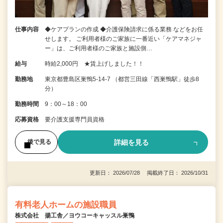
仕事内容
◆ケアプランの作成 ◆介護保険請求に係る業務 などをお任
せします。 ご利用者様のご家族に一番近い「ケアマネジャ
ー」は、ご利用者様のご家族と施設側…
給与
時給2,000円 ★賃上げしました！！
勤務地
東京都豊島区巣鴨5-14-7 （都営三田線「西巣鴨駅」徒歩8
分）
勤務時間
9：00～18：00
応募資格
要介護支援専門員資格
詳細を見る
後で見る
更新日： 2026/07/28 掲載終了日： 2026/10/31
有料老人ホームの施設職員
株式会社 揚工舎／ヨウコーキャッスル巣鴨