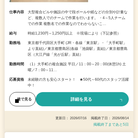
仕事内容
大型複合ビルや施設の中で段ボールや紙などの分別や計量な
ど、複数人でのチームで作業を行います。 ・4～5人チーム
での作業 複数名での作業なのでわからないこ…
給与
時給1,230円～1,250円以上 ※現場により（下記参照）
勤務地
東京都千代田区大手町 (JR・各線「東京駅」・「大手町駅」
より直結)／東京都豊島区(各線「池袋駅」直結)／東京都豊島
区（大江戸線「光が丘駅」直結）
勤務時間
（1）大手町の複合施設 平日／11：00～20：00(休憩1h) 土
曜／7：00～11…
応募資格
未経験の方も安心スタート！ ★50代～60代のスタッフ活躍
中！
詳細を見る
後で見る
更新日： 2026/07/16 掲載終了日： 2026/08/14
掲載終了まであと5日