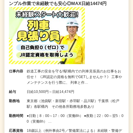
ンプル作業で未経験でも安心◎MAX日給14474円
仕事内容
鉄道工事の安全を守る!!駅構内での列車見張員のお仕事をお
任せ！ 《JR認定の資格を無料でGETしませんか？》 工事や
メンテナンスを行う際に、 列車と作…
給与
日給10,500円～日給14,474円
勤務地
東京都（池袋駅・新宿駅・赤羽駅・品川駅）千葉県（松戸
駅）各駅構内 その他各所勤務地多数あり
勤務時間
●日勤｜8：00～17：00（実働8h） ●夜勤｜22：00～翌5：0
0（実働8h） …
応募資格
18歳以上（例外事由2号／警備業法による）未経験・警備デ