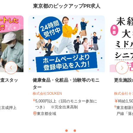
東京都のピックアップPR求人
検査スタッ
健康食品・化粧品・治験等のモニ
更生施設
ター
株式会社SOUKEN
株式会社キ
5,000円以上（1回のモニター参加に
時給1,5
つき） ※完全出来高制
1（京成押上
東京都新
.
東京都全域
戸線「落合