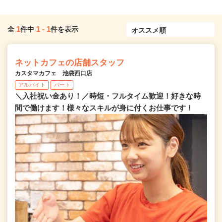
1
1
-
1
全
件中
件を表示
ネットカフェの店舗スタッフ
カスタマカフェ 池袋西口店
アルバイト
パート
＼入社祝い金あり！／時短・フルタイム歓迎！好きな時
間で働けます！様々なスキルが身に付くお仕事です！