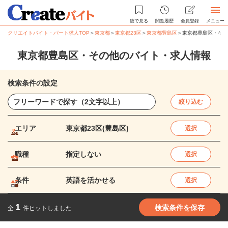
後で見る
閲覧履歴
会員登録
メニュー
クリエイトバイト・パート求人TOP
＞
東京都
＞
東京都23区
＞
東京都豊島区
＞
東京都豊島区・その
東京都豊島区・その他のバイト・求人情報
検索条件の設定
絞り込む
エリア
東京都23区(豊島区)
選択
職種
指定しない
選択
条件
英語を活かせる
選択
1
検索条件を保存
全
件ヒットしました