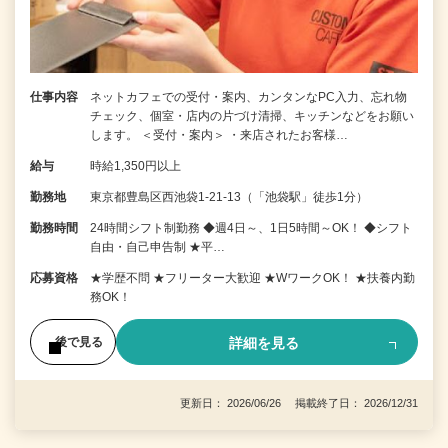
仕事内容
ネットカフェでの受付・案内、カンタンなPC入力、忘れ物
チェック、個室・店内の片づけ清掃、キッチンなどをお願い
します。 ＜受付・案内＞ ・来店されたお客様…
給与
時給1,350円以上
勤務地
東京都豊島区西池袋1-21-13（「池袋駅」徒歩1分）
勤務時間
24時間シフト制勤務 ◆週4日～、1日5時間～OK！ ◆シフト
自由・自己申告制 ★平…
応募資格
★学歴不問 ★フリーター大歓迎 ★WワークOK！ ★扶養内勤
務OK！
詳細を見る
後で見る
更新日： 2026/06/26 掲載終了日： 2026/12/31