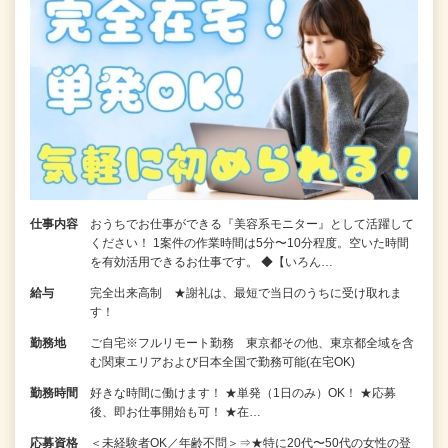
仕事内容
おうちでお仕事ができる『美容系モニター』として活躍して
ください！ 1案件の作業時間は5分〜10分程度。空いた時間
を有効活用できるお仕事です。 ◆【いろん…
給与
完全出来高制 ★謝礼は、最短で当日のうちに受け取れま
す！
勤務地
ご自宅※フルリモート勤務 東京都その他、東京都全域を含
む関東エリアおよび日本全国で勤務可能(在宅OK)
勤務時間
好きな時間に働けます！ ★単発（1日のみ）OK！ ★応募
後、即お仕事開始も可！ ★在…
応募資格
＜未経験者OK／年齢不問＞⇒★特に20代〜50代の女性の登