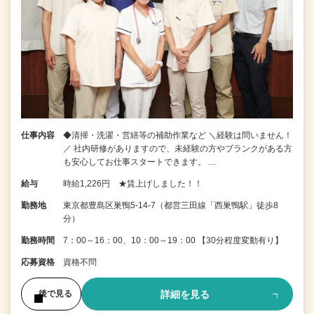
仕事内容
◆清掃・洗濯・営繕等の補助作業など ＼経験は問いません！
／ 社内研修がありますので、未経験の方やブランクがある方
も安心してお仕事スタートできます。 …
給与
時給1,226円 ★賃上げしました！！
勤務地
東京都豊島区巣鴨5-14-7（都営三田線「西巣鴨駅」徒歩8
分）
勤務時間
7：00～16：00、10：00～19：00 【30分程度変動有り】
応募資格
資格不問
詳細を見る
後で見る