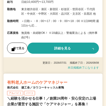
給与
日給10,400円〜13,700円
勤務地
東京都渋谷区・港区・新宿区・杉並区・世田谷区・千代田
区・中央区・中野区・大田区・品川区・文京区・目黒区 他
勤務時間
＜日勤＞ ・8：00〜17：00 ・9：00〜18：00 ※1日8時間 週
1日から応…
応募資格
無資格・未経験OK！ ※18歳以上：警備業法による（例外事
由2号）
詳細を見る
後で見る
更新日： 2026/07/31 掲載終了日： 2026/08/08
本日掲載終了になります
有料老人ホームのケアマネジャー
株式会社 揚工舎／ヨウコーキャッスル巣鴨
アルバイト
パート
＼経験を活かせる仕事！／創業24周年・安心安定の上場
企業が運営する施設で「ケアマネジャー」を募集！