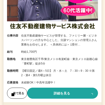
仕事内容
住友不動産建物サービスが管理する、ファミリー層・ビジネ
スパーソンの方を中心とした、分譲マンションの管理人さん
業務をお任せします。 ＜具体的には＞ □受付…
給与
時給1,700円
勤務地
東京都豊島区千早/東京メトロ有楽町線・東京メトロ副都心線
「要町駅」徒歩5分
勤務時間
【曜日固定／週4～5日】 月・水～土 7：30～9：30 ※第
2・第4・第5月曜は休日
応募資格
未経験OK！中高年活躍中！
詳細を見る
後で見る