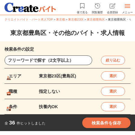
後で見る
閲覧履歴
会員登録
メニュー
クリエイトバイト・パート求人TOP
＞
東京都
＞
東京都23区
＞
東京都豊島区
＞
東京都豊島区・その
東京都豊島区・その他のバイト・求人情報
検索条件の設定
絞り込む
エリア
東京都23区(豊島区)
選択
職種
指定しない
選択
条件
扶養内OK
選択
36
検索条件を保存
全
件ヒットしました