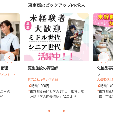
東京都のピックアップPR求人
給管理
更生施設の調理師
化粧品容
フ
ジメント ＜
株式会社キヨシマ食品
大脇電塗工
時給1,500円
時給1,4
大江戸線
東京都新宿区西落合1丁目（都営大江
東京都葛飾
分）
戸線「落合南長崎駅」A1口より...
線「京成立