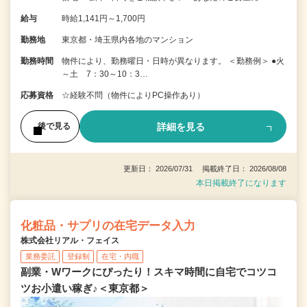
給与
時給1,141円～1,700円
勤務地
東京都・埼玉県内各地のマンション
勤務時間
物件により、勤務曜日・日時が異なります。 ＜勤務例＞ ●火
～土 7：30～10：3…
応募資格
☆経験不問（物件によりPC操作あり）
詳細を見る
後で見る
更新日： 2026/07/31 掲載終了日： 2026/08/08
本日掲載終了になります
化粧品・サプリの在宅データ入力
株式会社リアル・フェイス
業務委託
登録制
在宅・内職
副業・Wワークにぴったり！スキマ時間に自宅でコツコ
ツお小遣い稼ぎ♪＜東京都＞