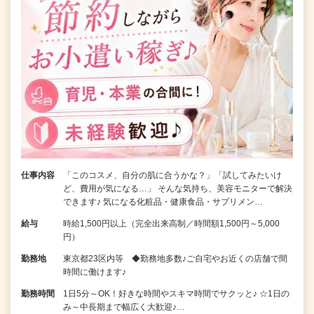
仕事内容
「このコスメ、自分の肌に合うかな？」「試してみたいけ
ど、費用が気になる…」 そんな気持ち、美容モニターで解決
できます♪ 気になる化粧品・健康食品・サプリメン…
給与
時給1,500円以上（完全出来高制／時間額1,500円～5,000
円）
勤務地
東京都23区内等 ◆勤務地多数♪ご自宅やお近くの店舗で間
時間に働けます♪
勤務時間
1日5分～OK！好きな時間やスキマ時間でサクッと♪ ☆1日の
み～中長期まで幅広く大歓迎♪…