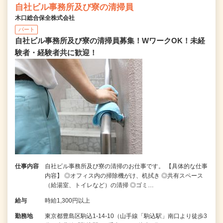
自社ビル事務所及び寮の清掃員
木口総合保全株式会社
パート
自社ビル事務所及び寮の清掃員募集！WワークOK！未経
験者・経験者共に歓迎！
仕事内容
自社ビル事務所及び寮の清掃のお仕事です。 【具体的な仕事
内容】 ◎オフィス内の掃除機がけ、机拭き ◎共有スペース
（給湯室、トイレなど）の清掃 ◎ゴミ…
給与
時給1,300円以上
勤務地
東京都豊島区駒込1-14-10（山手線「駒込駅」南口より徒歩3