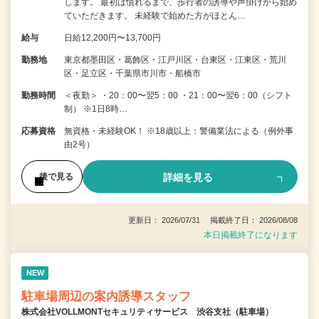
します。 最初は慣れるまで、歩行者の誘導や声掛けから始め
ていただきます。 未経験で始めた方がほとん…
給与
日給12,200円〜13,700円
勤務地
東京都墨田区・葛飾区・江戸川区・台東区・江東区・荒川
区・足立区・千葉県市川市・船橋市
勤務時間
＜夜勤＞ ・20：00〜翌5：00 ・21：00〜翌6：00（シフト
制） ※1日8時…
応募資格
無資格・未経験OK！ ※18歳以上：警備業法による（例外事
由2号）
詳細を見る
後で見る
更新日： 2026/07/31 掲載終了日： 2026/08/08
本日掲載終了になります
NEW
駐車場周辺の案内誘導スタッフ
株式会社VOLLMONTセキュリティサービス 渋谷支社（駐車場）