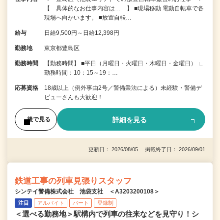
【 具体的なお仕事内容は… 】 ■現場移動 電動自転車で各
現場へ向かいます。 ■放置自転…
給与
日給9,500円～日給12,398円
勤務地
東京都豊島区
勤務時間
【勤務時間】 ■平日（月曜日・火曜日・木曜日・金曜日） ∟
勤務時間：10：15～19：…
応募資格
18歳以上（例外事由2号／警備業法による）未経験・警備デ
ビューさんも大歓迎！
詳細を見る
後で見る
更新日： 2026/08/05 掲載終了日： 2026/09/01
鉄道工事の列車見張りスタッフ
シンテイ警備株式会社 池袋支社 ＜A3203200108＞
注目
アルバイト
パート
登録制
＜選べる勤務地＞駅構内で列車の往来などを見守り！シ