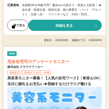
応募資格
未経験OK＆年齢不問！夏休みの1回きり・単発も大歓迎！ ★
会社員・派遣社員・契約社員・個人事業主・パート・アルバ
イト・主婦（夫）・フリーターなど、20代～50代…
詳細を見る
後で見る
更新日： 2026/08/05 掲載終了日： 2026/08/30
NEW
完全在宅可のアンケートモニター
株式会社 クラウドワーカー
業務委託
登録制
在宅・内職
美容系モニター募集！【人気の在宅ワーク】│単発もOK│
当日に謝礼をお支払い★登録するだけでスグ働ける