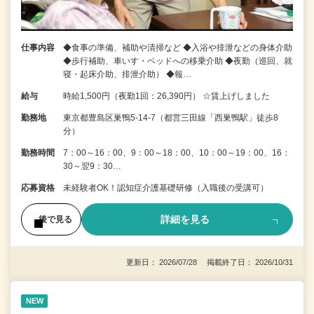
仕事内容
◆食事の準備、補助や清掃など ◆入浴や排泄などの身体介助
◆歩行補助、車いす・ベッドへの移乗介助 ◆夜勤（巡回、就
寝・起床介助、排泄介助） ◆報…
給与
時給1,500円（夜勤1回：26,390円） ☆賃上げしました
勤務地
東京都豊島区巣鴨5-14-7（都営三田線「西巣鴨駅」徒歩8
分）
勤務時間
7：00～16：00、9：00～18：00、10：00～19：00、16：
30～翌9：30…
応募資格
未経験者OK！認知症介護基礎研修（入職後の受講可）
詳細を見る
後で見る
更新日： 2026/07/28 掲載終了日： 2026/10/31
NEW