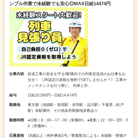
ンプル作業で未経験でも安心◎MAX日給14474円
仕事内容
鉄道工事の安全を守る!!駅構内での列車見張員のお仕事をお
任せ！ 《JR認定の資格を無料でGETしませんか？》 工事や
メンテナンスを行う際に、 列車と作…
給与
日給10,500円～日給14,474円
勤務地
東京都（池袋駅・新宿駅・赤羽駅・品川駅）千葉県（松戸
駅）各駅構内 その他各所勤務地多数あり
勤務時間
●日勤｜8：00～17：00（実働8h） ●夜勤｜22：00～翌5：0
0（実働8h） …
応募資格
18歳以上（例外事由2号／警備業法による）未経験・警備デ