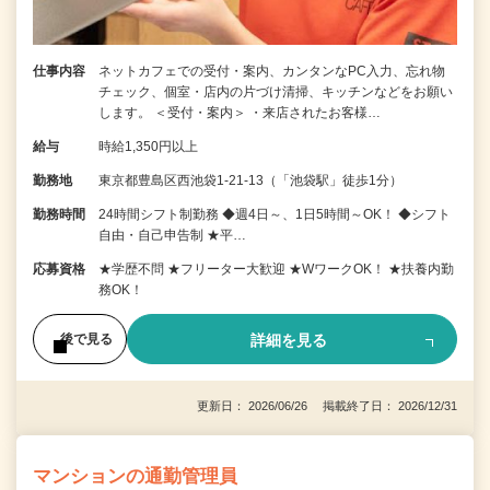
仕事内容
ネットカフェでの受付・案内、カンタンなPC入力、忘れ物
チェック、個室・店内の片づけ清掃、キッチンなどをお願い
します。 ＜受付・案内＞ ・来店されたお客様…
給与
時給1,350円以上
勤務地
東京都豊島区西池袋1-21-13（「池袋駅」徒歩1分）
勤務時間
24時間シフト制勤務 ◆週4日～、1日5時間～OK！ ◆シフト
自由・自己申告制 ★平…
応募資格
★学歴不問 ★フリーター大歓迎 ★WワークOK！ ★扶養内勤
務OK！
詳細を見る
後で見る
更新日： 2026/06/26 掲載終了日： 2026/12/31
マンションの通勤管理員