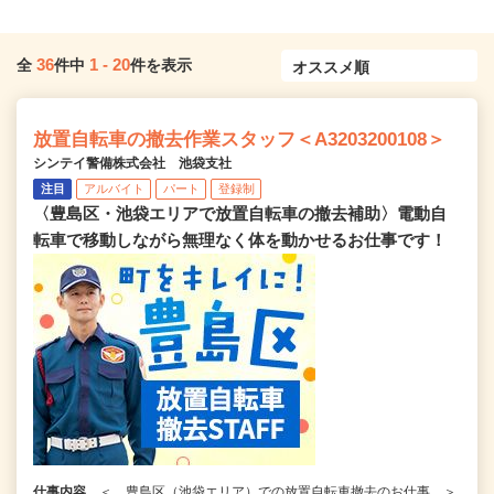
36
1
-
20
全
件中
件を表示
放置自転車の撤去作業スタッフ＜A3203200108＞
シンテイ警備株式会社 池袋支社
注目
アルバイト
パート
登録制
〈豊島区・池袋エリアで放置自転車の撤去補助〉電動自
転車で移動しながら無理なく体を動かせるお仕事です！
仕事内容
＜ 豊島区（池袋エリア）での放置自転車撤去のお仕事 ＞