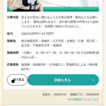
仕事内容
皆さまが安全に通れるよう人や車の誘導・案内などをお願い
します。 最初は慣れるまで、歩行者の誘導や声掛けから始め
ていただきます。 未経験で始めた方がほとん…
給与
日給10,400円〜13,700円
勤務地
東京都墨田区・葛飾区・江戸川区・台東区・江東・荒川区・
足立区・千葉県市川市 ・船橋市
勤務時間
＜日勤＞ ・8：00〜17：00 ・9：00〜18：00 ※1日8時間 週
1日から応…
応募資格
無資格・未経験OK！ ※18歳以上：警備業法による（例外事
由2号）
詳細を見る
後で見る
更新日： 2026/07/31 掲載終了日： 2026/08/08
本日掲載終了になります