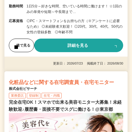
勤務時間
1日5分～好きな時間、空いている時間に働けます！ ☆1回の
みの単発や短期～中長期まで…
応募資格
◎PC・スマートフォンをお持ちの方（※アンケートに必要
なため） ◎未経験者大歓迎！ ◎20代、30代、40代、50代の
女性の登録多数 ◎年齢不問
詳細を見る
後で見る
更新日： 2026/07/23 掲載終了日： 2026/08/30
化粧品などに関する在宅調査員・在宅モニター
株式会社ビサーチ
業務委託
登録制
在宅・内職
完全在宅OK！スマホで出来る美容モニター大募集！未経
験歓迎♪履歴書・面接不要でスグに働ける！@東京都