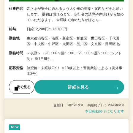
仕事内容
皆さまが安全に通れるよう人や車の誘導・案内などをお願い
します。 最初は慣れるまで、歩行者の誘導や声掛けから始め
ていただきます。 未経験で始めた方がほとん…
給与
日給12,200円〜13,700円
勤務地
東京都渋谷区・港区・新宿区・杉並区・世田谷区・千代田
区・中央区・中野区・大田区・品川区・文京区・目黒区 他
勤務時間
＜夜勤＞ ・20：00〜翌5：00 ・21：00〜翌6：00（シフト
制） ※1日8時…
応募資格
無資格・未経験OK！ ※18歳以上：警備業法による（例外事
由2号）
詳細を見る
後で見る
更新日： 2026/07/31 掲載終了日： 2026/08/08
本日掲載終了になります
NEW