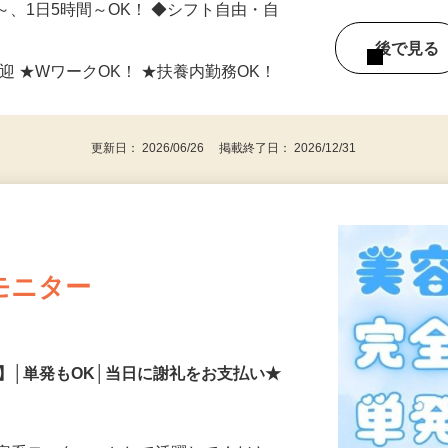
3（「池袋駅」徒歩1分）
日～、1日5時間～OK！ ◆シフト自由・自
後で見
迎 ★WワークOK！ ★扶養内勤務OK！
更新日： 2026/06/26 掲載終了日： 2026/12/31
モニター
】│単発もOK│当日に謝礼をお支払い★