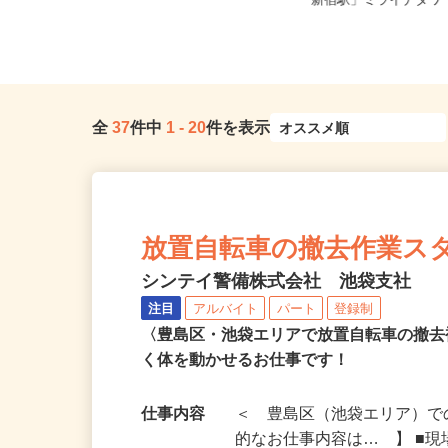
東京都江東区 ★ご自宅からの通勤
東京都渋谷区千駄ヶ谷5-2
考慮＆直行直帰OK
「新宿駅」ミライナタワー
全
37
件中
1
-
20
件を表示
放置自転車の撤去作業スタッ
シンテイ警備株式会社 池袋支社
注目
アルバイト
パート
登録制
〈豊島区・池袋エリアで放置自転車の撤
く体を動かせるお仕事です！
仕事内容
＜ 豊島区（池袋エリア）で