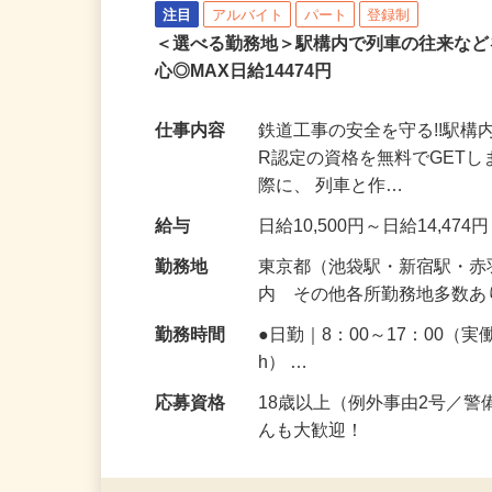
シンテイ警備株式会社 池袋支社 ＜A3
注目
アルバイト
パート
登録制
＜選べる勤務地＞駅構内で列車の往来な
心◎MAX日給14474円
仕事内容
鉄道工事の安全を守る!!駅
R認定の資格を無料でGET
際に、 列車と作…
給与
日給10,500円～日給14,474
勤務地
東京都（池袋駅・新宿駅・
内 その他各所勤務地多数
勤務時間
●日勤｜8：00～17：00（実
h） …
応募資格
18歳以上（例外事由2号／
んも大歓迎！