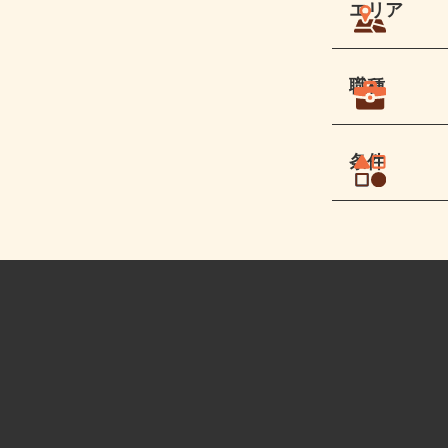
エリア
職種
条件