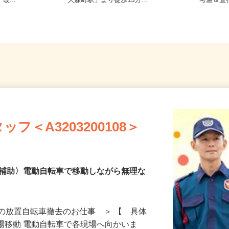
7-3（JR
東京都大田区大森東5-18-2（京急線
東京都
改...
「大森町駅」より徒歩13分...
考慮＆
フ＜A3203200108＞
去補助〉電動自転車で移動しながら無理な
の放置自転車撤去のお仕事 ＞ 【 具体