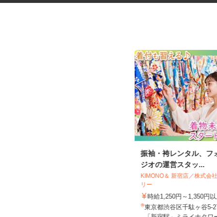
道路工事などの交通誘導スタッ
振袖・袴レンタル、フ
フ
ジオの運営スタッ...
日清警備東京株式会社 千葉支店
KIMONO＆ 新宿店／株式
リー
日給11,500円～13,210円＋交通費全
額支給 ★早上がりの...
時給1,250円～1,350