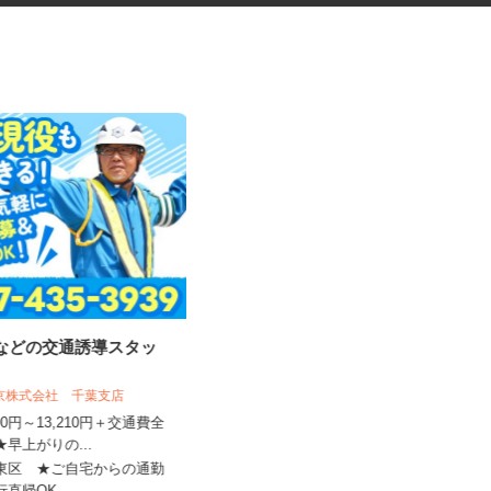
事などの交通誘導スタッ
振袖・袴レンタル、フォトスタ
ジオの運営スタッ...
東京株式会社 千葉支店
KIMONO＆ 新宿店／株式会社アニバーサ
リー
,500円～13,210円＋交通費全
★早上がりの...
時給1,250円～1,350円以上＋手当