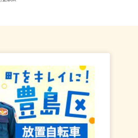
江東区 ★ご自宅からの通勤
東京都渋谷区千駄ヶ谷5-27-3（JR
直行直帰OK
「新宿駅」ミライナタワー改...