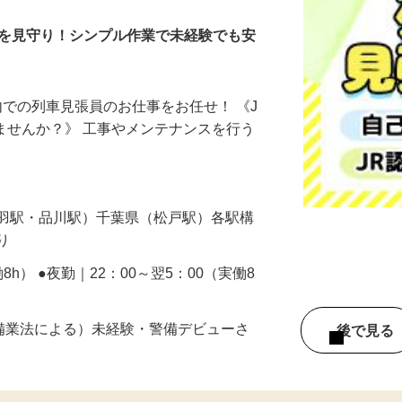
203200108＞
どを見守り！シンプル作業で未経験でも安
構内での列車見張員のお仕事をお任せ！ 《J
しませんか？》 工事やメンテナンスを行う
円
赤羽駅・品川駅）千葉県（松戸駅）各駅構
あり
働8h） ●夜勤｜22：00～翌5：00（実働8
警備業法による）未経験・警備デビューさ
後で見