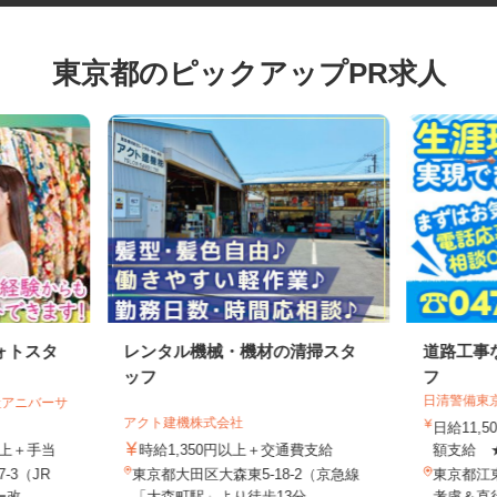
東京都のピックアップPR求人
ォトスタ
レンタル機械・機材の清掃スタ
道路工
ッフ
フ
日清警備
会社アニバーサ
アクト建機株式会社
日給11
円以上＋手当
時給1,350円以上＋交通費支給
額支給 